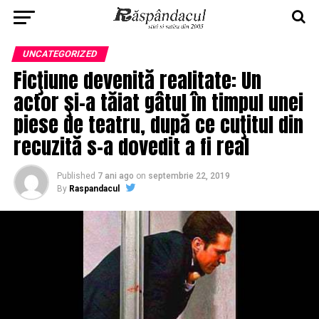
UNCATEGORIZED
Ficţiune devenită realitate: Un
actor şi-a tăiat gâtul în timpul unei
piese de teatru, după ce cuţitul din
recuzită s-a dovedit a fi real
Published
7 ani ago
on
septembrie 22, 2019
By
Raspandacul