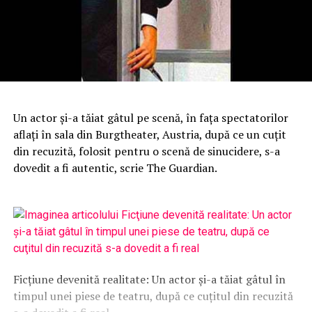
Un actor şi-a tăiat gâtul pe scenă, în faţa spectatorilor
aflaţi în sala din Burgtheater, Austria, după ce un cuţit
din recuzită, folosit pentru o scenă de sinucidere, s-a
dovedit a fi autentic, scrie The Guardian.
Ficţiune devenită realitate: Un actor şi-a tăiat gâtul în
timpul unei piese de teatru, după ce cuţitul din recuzită