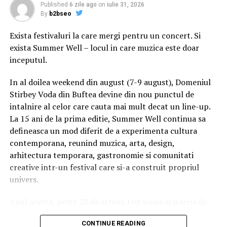
Published
6 zile ago
on
iulie 31, 2026
cuţitul folosit de actor a fost înlocuit intenţionat. Restul
By
b2bseo
actorilor din distribuţia piesei de teatru şi membrii
departamentului de recuzită vor fi şi ei audiaţi,
Exista festivaluri la care mergi pentru un concert. Si
transmite
The Guardian
.
exista Summer Well – locul in care muzica este doar
inceputul.
Contactaţi de The Guardian
, reprezentanţii teatrului
au negat că viaţa actorului ar fi fost în pericol şi au
In al doilea weekend din august (7-9 august), Domeniul
declarat că incidentul a survenit în urma unei greşeli
Stirbey Voda din Buftea devine din nou punctul de
rudimentare din partea unui membru al
intalnire al celor care cauta mai mult decat un line-up.
departamentului de recuzită, care ar fi uitat să tocească
La 15 ani de la prima editie, Summer Well continua sa
vârful cuţitului.
defineasca un mod diferit de a experimenta cultura
contemporana, reunind muzica, arta, design,
Dacă ţi-a plăcut articolul, urmăreşte
MEDIAFAX.RO pe
arhitectura temporara, gastronomie si comunitati
FACEBOOK »
creative intr-un festival care si-a construit propriul
univers.
Conținutul website-ului www.mediafax.ro este destinat
exclusiv informării și uzului dumneavoastră personal.
Anul acesta, peste 20 de artisti, trei scene si o serie de
Este
interzisă
republicarea conținutului acestui site în
experiente curatoriate transforma fiecare colt al
lipsa unui acord din partea MEDIAFAX. Pentru a obține
CONTINUE READING
domeniului intr-un spatiu cu identitate proprie. Nu este