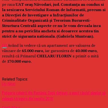
pe raza
UAT oraș Năvodari
,
jud. Constanța au condus si
la sesizarea Serviciului Roman de Informatii, precum si
a Direcției de Investigare a Infracțiunilor de
Criminalitate Organizată și Terorism Bucuresti-
Structura Centrală aspecte ce nu le vom devoala inca
pentru a nu periclita ancheta si deoarece acestea tin
strict de siguranta nationala. (Gabriela Muntean).
[1]
Având în vedere că un apartament are valoarea de
vânzare de
65.000 euro
, iar garsoniera de
40.000 euro
,
rezultă că Primarul
CHELARU FLORIN
a primit o mită
de
170.000 euro.
Related Topics:
Up Next
Podgorie celebră din România. După deţinuţi, a venit rândul elevilor să
culeagă strugurii din recolta 2019
Don't Miss