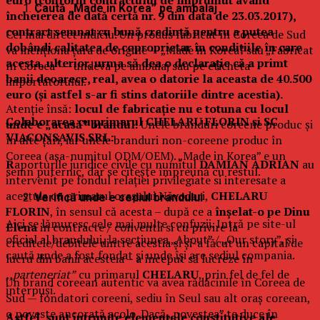
Caută „Made in Korea” pe ambalaj
încheierea de dată certă nr. 9 din data de 23.03.2017),
contract semnat cu bună credință pentru a putea
Cel mai direct indiciu. Un produs fabricat în Coreea de Sud
dobândi calitatea de coproprietar în condițiile în care
va menționa țara de origine — „Made in Korea” sau „Fabricat
acesta, ulterior, urma să dea o declarație că a primt
în Coreea” — undeva pe ambalaj sau pe eticheta
banii deoarece, real, avea o datorie la aceasta de 40.500
importatorului.
euro (și astfel s-ar fi stins datoriile dintre acestia).
Atenție însă:
locul de fabricație nu e totuna cu locul
Colaborarea cu primarul CHELARU FLORIN și SC
unde e „acasă” brandul.
Unele branduri coreene produc și
VIACONSAVIS SRL:
în alte țări, iar unele branduri non-coreene produc în
Coreea (așa-numitul ODM/OEM). „Made in Korea” e un
R
aporturile juridice civile cu numitul
DAMIAN ADRIAN
au
semn puternic, dar se citește împreună cu restul.
intervenit pe fondul relației privilegiate si interesate a
acestuia cu primarul orașului Năvodari,
CHELARU
Verifică unde e sediul brandului
FLORIN
, în sensul că acesta – după ce a
înșelat-o pe Dinu
Aici se lămuresc cele mai multe confuzii. Intră pe site-ul
Elena
in contracte / conventii si cu privire la
oficial al brandului, la secțiunea „About” / „Our story”, și
creditele/debitele dintre acestia și și-a făcut un capital de
caută unde a fost fondat și unde își are sediul compania.
lucru din banii acesteia – a început să lucreze în
,,parteneriat”
cu primarul
CHELARU
, prin fel de fel de
Un brand coreean autentic va avea rădăcinile în Coreea de
interpuși.
Sud — fondatori coreeni, sediu în Seul sau alt oraș coreean,
o poveste ancorată acolo. Dacă „povestea” te duce în
Astfel, sunt intrunite elementele constitutive ale