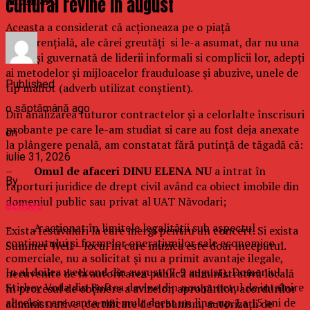
cultural revine in august
imobiliar).
Aceasta a considerat că acționeaza pe o piață
concurențială, ale cărei greutăți si le-a asumat, dar nu una
ostilă și guvernată de liderii informali si complicii lor, adepți
ai metodelor și mijloacelor frauduloase și abuzive, unele de
Published
tip mafiot (adverb utilizat conștient).
o săptămână ago
Din analizarea tuturor contractelor și a celorlalte înscrisuri
probante pe care le-am studiat si care au fost deja anexate
on
la plângere penală, am constatat fără putință de tăgadă că:
iulie 31, 2026
–
Omul de afaceri DINU ELENA
NU
a intrat în
By
raporturi juridice de drept civil având ca obiect imobile din
domeniul public sau privat al UAT Năvodari;
b2bseo
– A acționat în limitele legalității sub aspectul
Exista festivaluri la care mergi pentru un concert. Si exista
conținutului și formelor operațiunilor sale economico –
Summer Well – locul in care muzica este doar inceputul.
comerciale, nu a solicitat și nu a primit avantaje ilegale,
In al doilea weekend din august (7-9 august), Domeniul
necuvenite de la autoritatea publică administrativă locală
Stirbey Voda din Buftea devine din nou punctul de intalnire
în procesul de obținere a avizelor, aprobărilor, acordurilor
al celor care cauta mai mult decat un line-up. La 15 ani de
administrative (certificate de urbanism, autorizații de