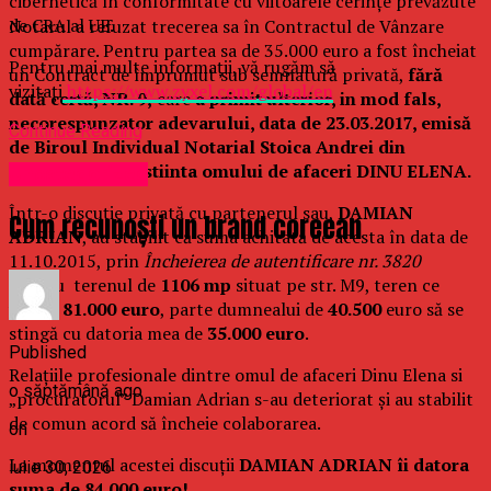
cibernetică în conformitate cu viitoarele cerințe prevăzute
de CRA al UE.
Notarul a refuzat trecerea sa în Contractul de Vânzare
cumpărare. Pentru partea sa de 35.000 euro a fost încheiat
Pentru mai multe informații, vă rugăm să
un Contract de împrumut sub semnatură privată,
fără
vizitați
https://www.zyxel.com/global/en
dată certă, NR. 9,
care
a primit ulterior, in mod fals,
necorespunzator adevarului, data de 23.03.2017, emisă
Continue Reading
de Biroul Individual Notarial Stoica Andrei din
Constanta, fara stiinta omului de afaceri DINU ELENA.
Uncategorized
Într-o discuție privată cu partenerul sau,
DAMIAN
Cum recunoști un brand coreean
ADRIAN
, au stabilit că suma achitată de acesta în data de
11.10.2015, prin
Încheierea de autentificare nr. 3820
pentru terenul de
1106 mp
situat pe str. M9, teren ce
valora
81.000 euro
, parte dumnealui de
40.500
euro să se
stingă cu datoria mea de
35.000 euro
.
Published
Relațiile profesionale dintre omul de afaceri Dinu Elena si
o săptămână ago
„procuratorul” Damian Adrian s-au deteriorat și au stabilit
de comun acord să încheie colaborarea.
on
La momentul acestei discuții
DAMIAN ADRIAN
îi datora
iulie 30, 2026
suma de 84.000 euro!