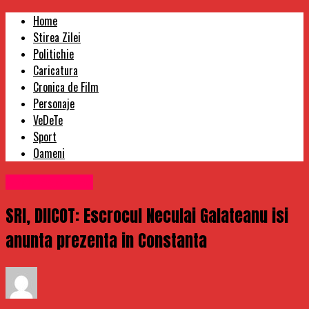
Home
Stirea Zilei
Politichie
Caricatura
Cronica de Film
Personaje
VeDeTe
Sport
Oameni
Uncategorized
SRI, DIICOT: Escrocul Neculai Galateanu isi
anunta prezenta in Constanta