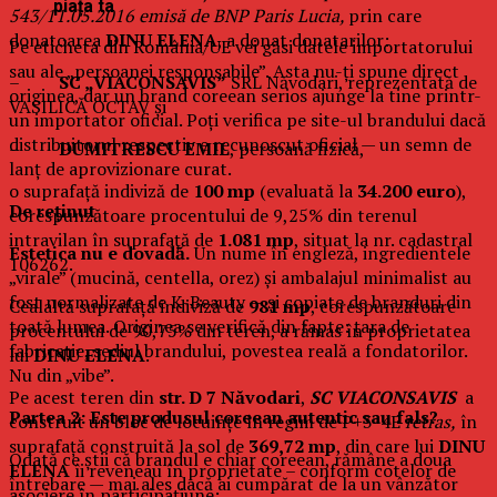
piața ta
543/11.05.2016
emisă de BNP Paris Lucia,
prin care
donatoarea
DINU ELENA
, a donat donatarilor:
Pe eticheta din România/UE vei găsi datele importatorului
sau ale „persoanei responsabile”. Asta nu-ți spune direct
–
SC „VIACONSAVIS”
SRL Năvodari, reprezentată de
originea, dar un brand coreean serios ajunge la tine printr-
VASILICĂ OCTAV și
un importator oficial. Poți verifica pe site-ul brandului dacă
distribuitorul respectiv e recunoscut oficial — un semn de
–
DUMITRESCU EMIL
, persoană fizică,
lanț de aprovizionare curat.
o suprafață indiviză de
100 mp
(evaluată la
34.200 euro
),
De reținut
corespunzătoare procentului de 9,25% din terenul
intravilan în suprafață de
1.081 mp
, situat la nr. cadastral
Estetica nu e dovadă.
Un nume în engleză, ingredientele
106262.
„virale” (mucină, centella, orez) și ambalajul minimalist au
fost normalizate de K-Beauty — și copiate de branduri din
Cealaltă suprafață indiviză de
981 mp
, corespunzătoare
toată lumea. Originea se verifică din fapte: țara de
procentului de 90,75% din teren, a rămas în proprietatea
fabricație, sediul brandului, povestea reală a fondatorilor.
lui
DINU ELENA
.
Nu din „vibe”.
Pe acest teren din
str. D 7 Năvodari
,
SC VIACONSAVIS
a
Partea 2: Este produsul coreean autentic sau fals?
construit un bloc de locuințe în regim de P+3-4E
retras,
în
suprafață construită la sol de
369,72 mp
, din care lui
DINU
Odată ce știi că brandul e chiar coreean, rămâne a doua
ELENA
îi reveneau în proprietate – conform cotelor de
întrebare — mai ales dacă ai cumpărat de la un vânzător
asociere în participațiune: