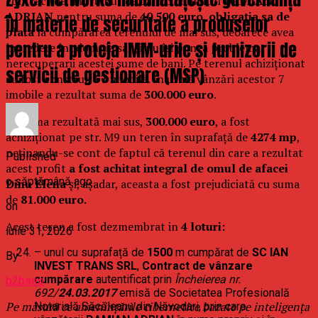
contract de împrumut de bani cu numitul
DAMIAN
ADRIAN
pentru suma de
40.500 euro, obligația sa de
în materie de securitate a produselor
plata
la cumpărarea terenului de mai sus, deoarece avea
pentru a proteja IMM-urile și furnizorii de
încredere în „domnia sa” și nu îsi punea problema
nerecuperarii acestei sume de bani. Pe terenul achiziționat
servicii de gestionare (MSP)
au fost construite 7 imobile. În urmă vânzări acestor 7
imobile a rezultat suma de
300.000 euro
.
Cu suma rezultată mai sus,
300.000 euro
, a fost
achiziționat pe str. M9 un teren în suprafață de
4274 mp
,
neținandu-se cont de faptul că terenul din care a rezultat
Published
acest profit
a fost achitat integral de omul de afacei
o săptămână ago
Dinu Elena
și, așadar, aceasta a fost prejudiciată cu suma
de
81.000 euro.
on
Acest teren a fost dezmembrat in
4 loturi:
iulie 31, 2026
– unul cu suprafață de
1500
m cumpărat de
SC IAN
By
INVEST TRANS SRL
,
Contract de vânzare
cumpărare
autentificat prin
Încheierea nr.
b2bseo
692/
24.03.2017
emisă de Societatea Profesională
Pe măsură ce amenințările cibernetice bazate pe inteligența
Notarială Săcăleanu din Năvodari, prin care