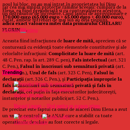
noul lui bloc, nu au mai intrat în proprietatea lui Dinu
Iar cea mai simplă protecție rămâne aceeași: cumpără de la
Elena, ea fiind prejudiciată si cu contravaloarea acestora,
un distribuitor de încredere. Când lanțul de aprovizionare e
170.000 euro
(65.000 euro + 65.000 euro + 40.000 euro),
curat, ambele întrebări de mai sus au deja răspuns.
adica exact valoarea mitei data primarului CHELARU
FLORIN
[1]
.
Continue Reading
Aceasta fiind infracțiunea de
luare de mită,
apreciem că se
conturează cu evidență toate elementele constitutive și ale
celorlalte infracțiuni:
Complicitate la luare de mită
(art.
48 C. Pen. rap. la art. 289 C. pen),
Fals intelectual
(art. 321
C. Pen.),
Falsul în înscrisuri sub semnătură privată
(art.
322 C. pen.),
Uzul de fals
(art. 323 C. Pen),
Falsul în
Trending
declaraţii
(art. 326 C. Pen.), și
Participaţia improprie la
fals în înscrisuri sub semnatură privată şi fals în
declaraţii,
cel puțin în fața executorilor judecătorești,
Sport
6 ani ago
instanțelor și notarilor publici(art. 52 C. Pen.).
Masajul Lingam – Ghid pentru un orgasm intens
De precizat este faptul ca omul de afaceri Dinu Elena a avut
un amplu control de la ANAF care a stabilit ca toate
operatiunile derulate au fost corecte si legale.
Oameni
4 ani ago