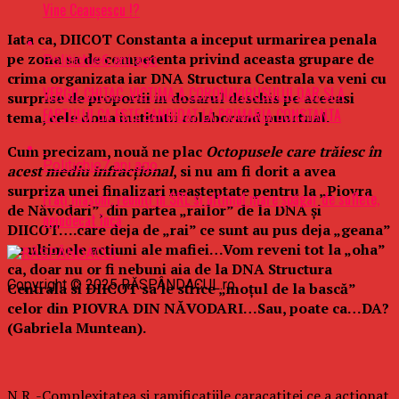
Vine Ceaușescu !?
Iata ca, DIICOT Constanta a inceput urmarirea penala
pe zona sa de competenta privind aceasta grupare de
Politichie
6 ani ago
crima organizata iar DNA Structura Centrala va veni cu
VERGIL CHITAC, VICTIMA A CORONAVIRUSULUI DAR SI A
surprise de proportii in dosarul deschis pe aceeasi
FAPTULUI CA ESTE CANDIDAT LA PRIMARIA CONSTANTA
tema, cele doua institutii colaborand punctual.
Cum precizam, nouă ne plac
Octopusele care trăiesc în
Politichie
7 ani ago
acest mediu infracțional
, si nu am fi dorit a avea
surpriza unei finalizari neașteptate pentru la „Piovra
Frați masoni, reuniți în SRL si ultimul mare șpăgar de suflete,
de Năvodari”, din partea „railor” de la DNA și
nejudecat încă
DIICOT….care deja de „rai” ce sunt au pus deja „geana”
pe ultimele actiuni ale mafiei…Vom reveni tot la „oha”
ca, doar nu or fi nebuni aia de la DNA Structura
Copyright © 2025 RĂSPÂNDACUL.ro
Centrala si DIICOT sa le strice „moțul de la bască”
celor din PIOVRA DIN NĂVODARI…Sau, poate ca…DA?
(Gabriela Muntean).
N.R. -Complexitatea si ramificatiile caracatitei ce a actionat