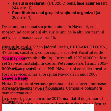
Falsul în declaraţii
(art. 326 C. pen.),
Înşelăciunea
(art.
244, alin. 1);
Constituirea unui grup infracţional organizat
(art.
367, alin. 1).
De acum, nu ne mai surprinde nimic în Năvodari, edilii
moștenind corupția și abuzurile unii de la alții (cu pasiv și
activ, ca la masa succesorală!).
Născut în anul 1972 în judeţul Bacău,
CHELARU FLORIN
,
Continue Reading
47 de ani, căsătorit, cu doi copii, a absolvit Facultatea de
Chimie a Universităţii din Iaşi. Între anii 1997 şi 2000 a fost
You may like
şef Serviciu Instalaţii în cadrul Petromidia SA. În anii 2005-
2009 a fost preşedinte al PNL Năvodari şi consilier local. A
Click to comment
fost ales viceprimar al oraşului Năvodari în anul 2008.
Leave a Reply
Nota:
Din ratiuni veroase personale si de afaceri oneroase,
Adresa ta de email nu va fi publicată.
Câmpurile obligatorii
s-a transferat de la PNL la PSD.
sunt marcate cu
*
În prezent, deține din iunie 2016, mandatul de primar al
Comentariu
*
orașului Năvodari, la inceputul caruia, prima grija a fost sa
dea, prin Consiliul Local Năvodari,
Hotărârea nr.