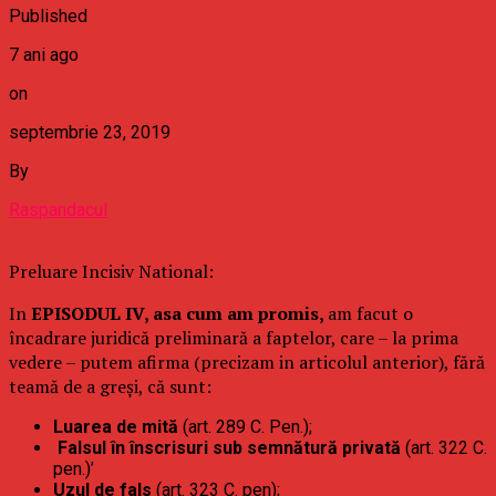
Published
7 ani ago
on
septembrie 23, 2019
By
Raspandacul
Preluare Incisiv National:
In
EPISODUL IV, asa cum am promis,
am facut o
încadrare juridică preliminară a faptelor, care – la prima
vedere – putem afirma (precizam in articolul anterior), fără
teamă de a greși, că sunt:
Luarea de mită
(art. 289 C. Pen.);
Falsul în înscrisuri sub semnătură privată
(art. 322 C.
pen.)’
Uzul de fals
(art. 323 C. pen);