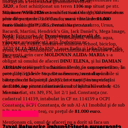
Instagram a festivalului @summerwellfest.
3820
, a fost achiziționat un teren
1106 mp
situat pe str.
Summer Well 2026
este un festival Orange, sustinut de o
M9, la care Dinu Elena a achitat suma de
10.000 euro
avans
serie de parteneri care dau forma si vibe universului
plus diferența de
71.000 euro
, suma totală de
81.000
festivalului: glo™, ING, Peroni Nastro Azzurro, Ursus,
euro
fiind achitată din contul sau personal.
Bacardi, Martini, Hendrick’s Gin, Jack Daniel’s, Mega Image,
Notă:
Este vorba de
Promisiune bilaterală de
Pepsi, Fashion Days, alpro, Transalpina, vitamin aqua,
vânzare
autentificată prin
Încheierea nr.
Lay’s, e-on, FABIZ, Bucharest Business School, biciclop,
3820/
11.11.2015
de BNP „Laura Badiu și Lidia Drăgan” din
syoss, Persil, Sensodyne, InterContinental Athénée Palace,
București, prin care
MOLDOVAN ALIDA-MARIA
s-a
alka, Secom.
obligat să omului de afaceri
DINU ELENA
, și lui
DAMIAN
Abonamentele pot fi achizitionate de pe summerwell.ro, la
ADRIAN
(căsătorit cu Damian Elena), în coproprietate – în
pretul de 513 lei + taxe. De asemenea, sunt disponibile si
cote părți egale de ½ pentru fiecare, terenul având
bilete de o zi la pretul de 351 lei + taxe pentru vineri si
categoria de folosință
„curți construcții”
în suprafață
sambata, iar pentru duminica costul biletului este de 426
de
1.106 mp
situat în intravilanul orașului Năvodari,
lei + taxe.
Mamaia-Sat, str. M9, FN, lot 2/1 jud. Constanța (nr.
cadastral 114139, intabulat în CF nr. 114139 a OCPI
Continue Reading
Constanța, BCPI Constanța, de sub AI-A1 Imobilul și de sub
B.ÎI-B2 Proprietatea), cu prețul de
81.000 euro.
Uncategorized
Menționam că, omul de afaceri nu a dorit să faca un
Zyxel Networks îmbunătățește guvernanța