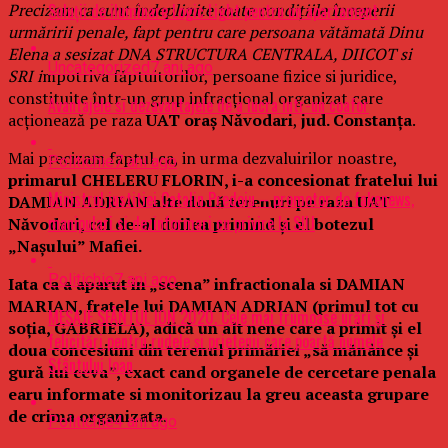
Precizam ca sunt îndeplinite toate condițiile începerii
Soluții de iluminare Logic Light pentru un apartament
urmăririi penale, fapt pentru care persoana vătămată Dinu
Elena a sesizat DNA STRUCTURA CENTRALA, DIICOT si
Uncategorized
7 ani ago
SRI i
mpotriva făptuitorilor, persoane fizice si juridice,
constituite într-un grup infracțional organizat care
Avantajele si dezavantajele de a lucra intr-un coafor
acționează pe raza
UAT oraș Năvodari
,
jud. Constanța
.
Mai precizam faptul ca, in urma dezvaluirilor noastre,
Politichie
7 ani ago
primarul CHELERU FLORIN, i-a concesionat fratelui lui
Ministrul justitiei Catalin Predoiu – promotor de fakenews,
DAMIAN ADRIAN alte două terenuri pe raza UAT
manipulari si dezinformari cu privire la SIIJ
Năvodari, cel de-al doilea primind și el botezul
„Nașului” Mafiei.
Politichie
7 ani ago
Iata ca a aparut in „scena” infractionala si DAMIAN
MARIAN, fratele lui DAMIAN ADRIAN (primul tot cu
MESAJE SFÂNTUL ION 2020. Cele mai frumoase urări şi
soția, GABRIELA), adică un alt nene care a primit și el
felicitări pentru rudele şi prietenii care poartă numele
doua concesiuni din terenul primăriei „să mănânce și
Sfântului Ioan
gură lui ceva”, exact cand organele de cercetare penala
earu informate si monitorizau la greu aceasta grupare
de crima organizata.
Politichie
4 ani ago