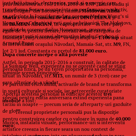
instalatii vizuale, electronica, punk si o energie care
prin
Încheierea nr. 160/
21.01.2016 de BNP „Laura Badiu și
transforma fiecare noapte intr-un performance colectiv,
Lidia Drăgan” din București, numită
Moldovan Alida-
cu referinte la locuri legendare precum Madam Wong’s si
Maria
a vândut o
mului de afaceri DINU ELENA
și
Hong Kong Cafe. Aici ii veti gasi pe britanicii The Molotovs,
lui
DAMIAN ADRIAN
, în coproprietate – în cote părți
punkistele coreene Sailor Honeymoon, precum si
egale de ½ pentru fiecare, terenul având categoria de
reprezentanti ai scenei alternative locale, Getchoo si
folosință
„curți construcții”
în suprafață de
1.106 mp
situat
Armand Popa.
în intravilanul orașului Năvodari, Mamaia-Sat, str.
M9
, FN,
lot 2/1 jud. Constanța cu prețul de
81.000 euro.
Dupa concerte incepe o alta poveste
Astfel, în perioada 2015-2016 a construit, în calitate de
La Summer Well, experienta nu se opreste cand se sting
persoană fizică, pe un teren proprietatea sa personală,
luminile scenei principale.
situat în Năvodari, str.
M13
, un număr de 3 (trei) case pe
care, ulterior, le-a vândut.
Pe parcursul festivalului, activarile de brand se transforma
in spatii culturale si sociale, iar petrecerile curatoriate
Aportul acesteia personal la edificare acestor
trei
special pentru editia aniversara extind experienta pana
imobile
a fost:
tarziu in noapte — precum seria de afterparty-uri gazduite
de glo™.
– Terenul proprietate personală pus la dispoziție
pentru construirea caselor cu o valoare în suma de
40.000
Muzica, instalatii vizuale, performance-uri si interventii
euro
;
artistice creeaza in fiecare seara un nou context de
intalnire si explorare, intr-un playground urban in care