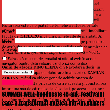
283/22.07.2016
. Nu reproducem întocmai titlul acestei
hotărâri, fiind prea lung și prea alambicat. Însă, precizăm
că se referă la stabilirea unor reguli pentru înstrăinarea
terenurilor din domeniului public și privat al localității.
Hotărârea este ca o piatră de temelie a viitoarelor sale
afaceri. Și, totodată, ca o declarație de interese… imobiliare
Nume
*
făcută de
CHELARU
încă din primele zile de mandat. Un
Email
*
accent deosebit în regulamentul votat cade pe procedura
de atribuire a unor terenuri în superficie (sub denumirea de
Site web
”constituire a dreptului de superficie” –
art. 693 – 702 C.
civ.)
.
Salvează-mi numele, emailul și site-ul web în acest
navigator pentru data viitoare când o să comentez.
Omul de afaceri DINU ELENA
din Năvodari a decis, în
anul 2015, să înceapa o colaborare în afaceri cu
DAMIAN
ADRIAN
, având ca obiect generic achiziționarea de
Uncategorized
terenuri de pe piata privata de către aceasta și construirea
impreuna sau de către asociat/asociați, pe acestea, a unor
SUMMER WELL implineste 15 ani. Festivalul
imobile rezidențiale (case/vile), pe care, apoi, să le
înstrăineze împreună, împărțind profitul (ca scop legal al
care a transformat muzica intr-un univers
oricărei întreprinderi comerciale efectuată în domeniul