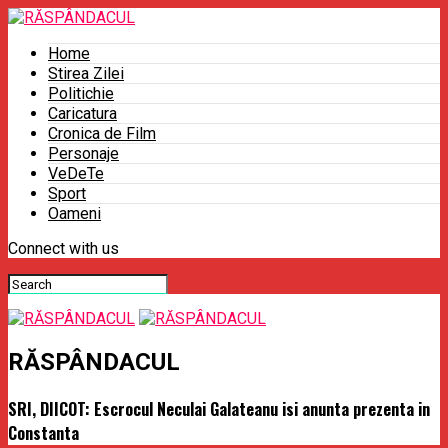
Home
Stirea Zilei
Politichie
Caricatura
Cronica de Film
Personaje
VeDeTe
Sport
Oameni
Connect with us
RĂSPÂNDACUL
SRI, DIICOT: Escrocul Neculai Galateanu isi anunta prezenta in
Constanta