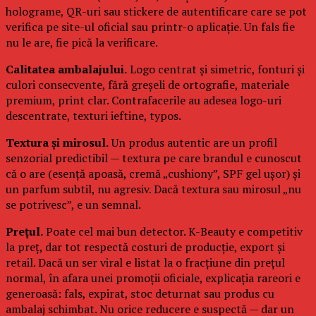
holograme, QR-uri sau stickere de autentificare care se pot
verifica pe site-ul oficial sau printr-o aplicație. Un fals fie
nu le are, fie pică la verificare.
Calitatea ambalajului.
Logo centrat și simetric, fonturi și
culori consecvente, fără greșeli de ortografie, materiale
premium, print clar. Contrafacerile au adesea logo-uri
descentrate, texturi ieftine, typos.
Textura și mirosul.
Un produs autentic are un profil
senzorial predictibil — textura pe care brandul e cunoscut
că o are (esență apoasă, cremă „cushiony”, SPF gel ușor) și
un parfum subtil, nu agresiv. Dacă textura sau mirosul „nu
se potrivesc”, e un semnal.
Prețul.
Poate cel mai bun detector. K-Beauty e competitiv
la preț, dar tot respectă costuri de producție, export și
retail. Dacă un ser viral e listat la o fracțiune din prețul
normal, în afara unei promoții oficiale, explicația rareori e
generoasă: fals, expirat, stoc deturnat sau produs cu
ambalaj schimbat. Nu orice reducere e suspectă — dar un