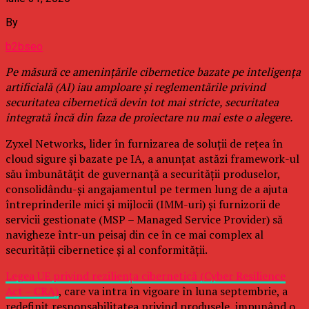
By
b2bseo
Pe măsură ce amenințările cibernetice bazate pe inteligența
artificială (AI) iau amploare și reglementările privind
securitatea cibernetică devin tot mai stricte, securitatea
integrată încă din faza de proiectare nu mai este o alegere.
Zyxel Networks, lider în furnizarea de soluții de rețea în
cloud sigure și bazate pe IA, a anunțat astăzi framework-ul
său îmbunătățit de guvernanță a securității produselor,
consolidându-și angajamentul pe termen lung de a ajuta
întreprinderile mici și mijlocii (IMM-uri) și furnizorii de
servicii gestionate (MSP – Managed Service Provider) să
navigheze într-un peisaj din ce în ce mai complex al
securității cibernetice și al conformității.
Legea UE privind reziliența cibernetică (Cyber Resilience
Act – CRA)
, care va intra în vigoare în luna septembrie, a
redefinit responsabilitatea privind produsele, impunând o