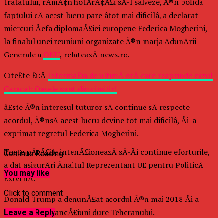
tratatului, rÄmÃ¢n hotÄrÃ¢Å£i sÄ-l salveze, Ã®n pofida
faptului cÄ acest lucru pare âtot mai dificilâ, a declarat
miercuri Åefa diplomaÅ£iei europene Federica Mogherini,
la finalul unei reuniuni organizate Ã®n marja AdunÄrii
Generale a
ONU
, relateazÄ news.ro.
CiteÈte Èi:Â
InformaÈia de ultimÄ orÄ care reaprinde cazul
Caracal: Oasele sunt din cimitir!
âEste Ã®n interesul tuturor sÄ continue sÄ respecte
acordul, Ã®nsÄ acest lucru devine tot mai dificilâ, Åi-a
exprimat regretul Federica Mogherini.
Toate pÄrÅ£ile intenÅ£ioneazÄ sÄ-Åi continue eforturile,
Continue Reading
a dat asigurÄri Ãnaltul Reprezentant UE pentru PoliticÄ
You may like
ExternÄ.
Click to comment
Donald Trump a denunÅ£at acordul Ã®n mai 2018 Åi a
reimpus apoi sancÅ£iuni dure Teheranului.
Leave a Reply