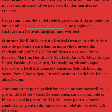
in care soundtrack-ul verii se asculta, dar mai ales se
traieste.
Programul complet si detaliile logistice sunt disponibile pe
site-ul oficial
www.summerwell.ro
si pe pagina de
Instagram a festivalului @summerwellfest.
Summer Well 2026
este un festival Orange, sustinut de o
serie de parteneri care dau forma si vibe universului
festivalului: glo™, ING, Peroni Nastro Azzurro, Ursus,
Bacardi, Martini, Hendrick’s Gin, Jack Daniel’s, Mega Image,
Pepsi, Fashion Days, alpro, Transalpina, vitamin aqua,
Lay’s, e-on, FABIZ, Bucharest Business School, biciclop,
syoss, Persil, Sensodyne, InterContinental Athénée Palace,
alka, Secom.
Abonamentele pot fi achizitionate de pe summerwell.ro, la
pretul de 513 lei + taxe. De asemenea, sunt disponibile si
bilete de o zi la pretul de 351 lei + taxe pentru vineri si
sambata, iar pentru duminica costul biletului este de 426
lei + taxe.