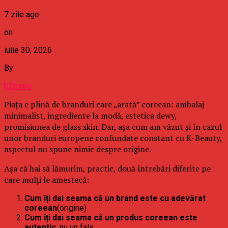
7 zile ago
on
iulie 30, 2026
By
b2bseo
Piața e plină de branduri care „arată” coreean: ambalaj
minimalist, ingrediente la modă, estetica dewy,
promisiunea de glass skin. Dar, așa cum am văzut și în cazul
unor branduri europene confundate constant cu K-Beauty,
aspectul nu spune nimic despre origine.
Așa că hai să lămurim, practic, două întrebări diferite pe
care mulți le amestecă:
Cum îți dai seama că un brand este cu adevărat
coreean
(origine)
Cum îți dai seama că un produs coreean este
autentic
, nu un fals