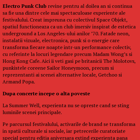
Electro Punk Club
revine pentru al doilea an si continua
sa fie una dintre cele mai spectaculoase experiente ale
festivalului. Creat impreuna cu colectivul Space Objekt,
spatiul functioneaza ca un club imersiv inspirat de estetica
underground a Los Angeles-ului anilor ’70. Fatade neon,
instalatii vizuale, electronica, punk si o energie care
transforma fiecare noapte intr-un performance colectiv,
cu referinte la locuri legendare precum Madam Wong’s si
Hong Kong Cafe. Aici ii veti gasi pe britanicii The Molotovs,
punkistele coreene Sailor Honeymoon, precum si
reprezentanti ai scenei alternative locale, Getchoo si
Armand Popa.
Dupa concerte incepe o alta poveste
La Summer Well, experienta nu se opreste cand se sting
luminile scenei principale.
Pe parcursul festivalului, activarile de brand se transforma
in spatii culturale si sociale, iar petrecerile curatoriate
special pentru editia aniversara extind experienta pana