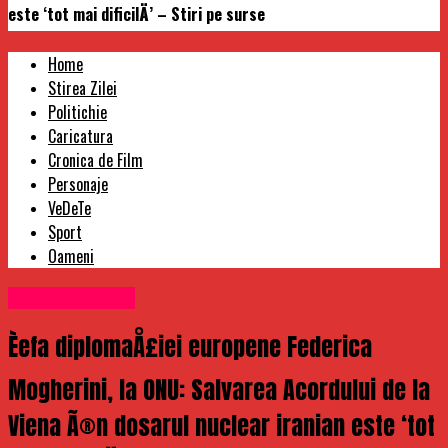
este ‘tot mai dificilÄ’ – Stiri pe surse
Home
Stirea Zilei
Politichie
Caricatura
Cronica de Film
Personaje
VeDeTe
Sport
Oameni
Uncategorized
Èefa diplomaÅ£iei europene Federica
Mogherini, la ONU: Salvarea Acordului de la
Viena Ã®n dosarul nuclear iranian este ‘tot