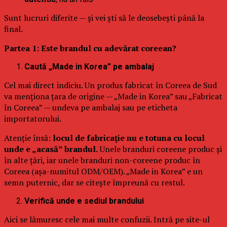
Sunt lucruri diferite — și vei ști să le deosebești până la
final.
Partea 1: Este brandul cu adevărat coreean?
Caută „Made in Korea” pe ambalaj
Cel mai direct indiciu. Un produs fabricat în Coreea de Sud
va menționa țara de origine — „Made in Korea” sau „Fabricat
în Coreea” — undeva pe ambalaj sau pe eticheta
importatorului.
Atenție însă:
locul de fabricație nu e totuna cu locul
unde e „acasă” brandul.
Unele branduri coreene produc și
în alte țări, iar unele branduri non-coreene produc în
Coreea (așa-numitul ODM/OEM). „Made in Korea” e un
semn puternic, dar se citește împreună cu restul.
Verifică unde e sediul brandului
Aici se lămuresc cele mai multe confuzii. Intră pe site-ul