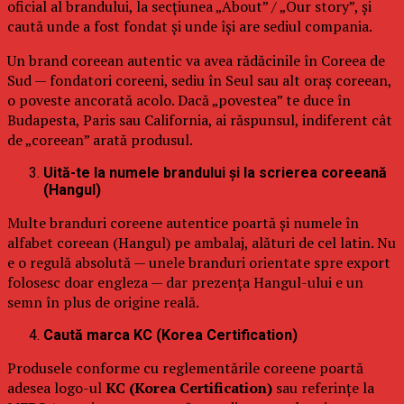
oficial al brandului, la secțiunea „About” / „Our story”, și
caută unde a fost fondat și unde își are sediul compania.
Un brand coreean autentic va avea rădăcinile în Coreea de
Sud — fondatori coreeni, sediu în Seul sau alt oraș coreean,
o poveste ancorată acolo. Dacă „povestea” te duce în
Budapesta, Paris sau California, ai răspunsul, indiferent cât
de „coreean” arată produsul.
Uită-te la numele brandului și la scrierea coreeană
(Hangul)
Multe branduri coreene autentice poartă și numele în
alfabet coreean (Hangul) pe ambalaj, alături de cel latin. Nu
e o regulă absolută — unele branduri orientate spre export
folosesc doar engleza — dar prezența Hangul-ului e un
semn în plus de origine reală.
Caută marca KC (Korea Certification)
Produsele conforme cu reglementările coreene poartă
adesea logo-ul
KC (Korea Certification)
sau referințe la