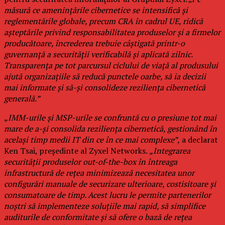
măsură ce amenințările cibernetice se intensifică și
reglementările globale, precum CRA în cadrul UE, ridică
așteptările privind responsabilitatea produselor și a firmelor
producătoare, încrederea trebuie câștigată printr-o
guvernanță a securității verificabilă și aplicată zilnic.
Transparența pe tot parcursul ciclului de viață al produsului
ajută organizațiile să reducă punctele oarbe, să ia decizii
mai informate și să-și consolideze reziliența cibernetică
generală.”
„IMM-urile și MSP-urile se confruntă cu o presiune tot mai
mare de a-și consolida reziliența cibernetică, gestionând în
același timp medii IT din ce în ce mai complexe”,
a declarat
Ken Tsai, președinte al Zyxel Networks.
„Integrarea
securității produselor out-of-the-box în întreaga
infrastructură de rețea minimizează necesitatea unor
configurări manuale de securizare ulterioare, costisitoare și
consumatoare de timp. Acest lucru le permite partenerilor
noștri să implementeze soluțiile mai rapid, să simplifice
auditurile de conformitate și să ofere o bază de rețea