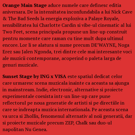
Orange Main Stage
aduce numele care definesc editia
aniversara. De la intensitatea inconfundabila a lui Nick Cave
& The Bad Seeds la energia exploziva a Palaye Royale,
sensibilitatea lui Charlotte Cardin si vibe-ul cinematic al lui
Two Feet, scena principala propune un line-up construit
pentru momente care raman cu tine mult dupa ultimul
encore. Lor li se alatura si nume precum DE’WAYNE, Noga
Erez sau Jalen Ngonda, trei dintre cele mai interesante voci
ale muzicii contemporane, acoperind o paleta larga de
genuri muzicale.
Sunset Stage by ING x VISA
este spatiul dedicat celor
care urmaresc scena muzicala inainte ca aceasta sa ajunga
in mainstream. Indie, electronic, alternative si proiecte
experimentale coexista intr-un line-up care pune
reflectorul pe noua generatie de artisti si pe directiile in
care se indreapta muzica internationala. Pe aceasta scena
va urca si 2hollis, fenomenul alternativ al noii generatii, dar
si proiecte muzicale precum ZEP, Chalk sau duo-ul
napolitan Nu Genea.