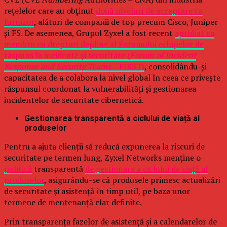
rețelelor care au obținut
două niveluri de acceptare ca
furnizor
, alături de companii de top precum Cisco, Juniper
și F5. De asemenea, Grupul Zyxel a fost recent
aprobat ca
membru cu drepturi depline al Forumului echipelor de
răspuns la incidente și securitate (
Forum of Incident
Response and Security Teams –
FIRST)
, consolidându-și
capacitatea de a colabora la nivel global în ceea ce privește
răspunsul coordonat la vulnerabilități și gestionarea
incidentelor de securitate cibernetică.
Gestionarea transparentă a ciclului de viață al
produselor
Pentru a ajuta clienții să reducă expunerea la riscuri de
securitate pe termen lung, Zyxel Networks menține o
politică
transparentă
de gestionare a ciclului de viață al
produselor
, asigurându-se că produsele primesc actualizări
de securitate și asistență în timp util, pe baza unor
termene de mentenanță clar definite.
Prin transparența fazelor de asistență și a calendarelor de