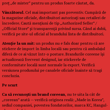
preț „de mister” pentru un produs foarte căutat, da.
Vânzătorul.
Cel mai important pas preventiv. Cumpără de
la magazine oficiale, distribuitori autorizați sau retaileri de
încredere. Caută mențiuni de tip „Authorized Seller” /
„Official Store” și transparență privind sursa. Când ai dubii,
verifică pe site-ul oficial al brandului lista de distribuitori.
Atenție la un mit:
un produs nu e fals doar pentru că are
stickere de import în limba locală sau pentru că ambalajul
diferă de ce ai văzut într-o postare. Brandurile coreene își
actualizează frecvent designul, iar stickerele de
conformitate locală sunt normale la export. Verifică
versiunea produsului pe canalele oficiale înainte să tragi
concluzia.
Pe scurt
Ca să recunoști un brand coreean
, nu te uita la cât de
„coreean” arată — verifică originea reală: „Made in Korea”,
sediul companiei, povestea fondatorilor, marca KC, Hangul-