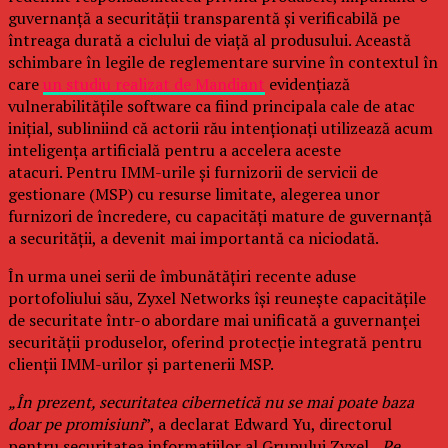
guvernanță a securității transparentă și verificabilă pe
întreaga durată a ciclului de viață al produsului. Această
schimbare în legile de reglementare survine în contextul în
care
un studiu realizat de Mandiant
evidențiază
vulnerabilitățile software ca fiind principala cale de atac
inițial, subliniind că actorii rău intenționați utilizează acum
inteligența artificială pentru a accelera aceste
atacuri. Pentru IMM-urile și furnizorii de servicii de
gestionare (MSP) cu resurse limitate, alegerea unor
furnizori de încredere, cu capacități mature de guvernanță
a securității, a devenit mai importantă ca niciodată.
În urma unei serii de îmbunătățiri recente aduse
portofoliului său, Zyxel Networks își reunește capacitățile
de securitate într-o abordare mai unificată a guvernanței
securității produselor, oferind protecție integrată pentru
clienții IMM-urilor și partenerii MSP.
„În prezent, securitatea cibernetică nu se mai poate baza
doar pe promisiuni
”, a declarat Edward Yu, directorul
pentru securitatea informațiilor al Grupului Zyxel. „
Pe