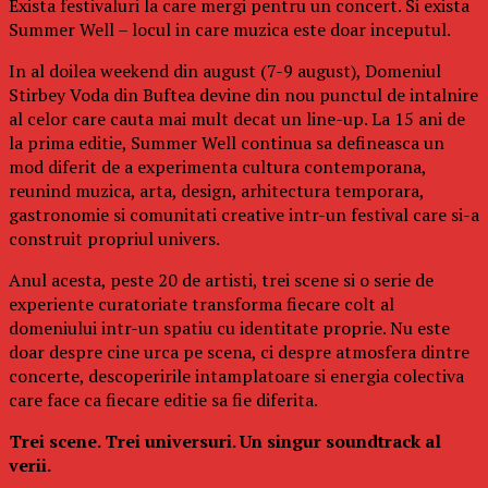
Exista festivaluri la care mergi pentru un concert. Si exista
Summer Well – locul in care muzica este doar inceputul.
In al doilea weekend din august (7-9 august), Domeniul
Stirbey Voda din Buftea devine din nou punctul de intalnire
al celor care cauta mai mult decat un line-up. La 15 ani de
la prima editie, Summer Well continua sa defineasca un
mod diferit de a experimenta cultura contemporana,
reunind muzica, arta, design, arhitectura temporara,
gastronomie si comunitati creative intr-un festival care si-a
construit propriul univers.
Anul acesta, peste 20 de artisti, trei scene si o serie de
experiente curatoriate transforma fiecare colt al
domeniului intr-un spatiu cu identitate proprie. Nu este
doar despre cine urca pe scena, ci despre atmosfera dintre
concerte, descoperirile intamplatoare si energia colectiva
care face ca fiecare editie sa fie diferita.
Trei scene. Trei universuri. Un singur soundtrack al
verii.