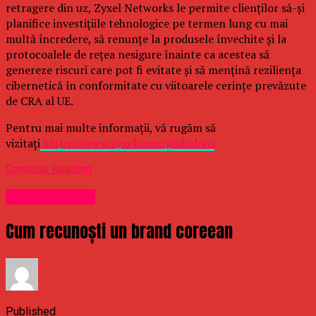
retragere din uz, Zyxel Networks le permite clienților să-și
planifice investițiile tehnologice pe termen lung cu mai
multă încredere, să renunțe la produsele învechite și la
protocoalele de rețea nesigure înainte ca acestea să
genereze riscuri care pot fi evitate și să mențină reziliența
cibernetică în conformitate cu viitoarele cerințe prevăzute
de CRA al UE.
Pentru mai multe informații, vă rugăm să
vizitați
https://www.zyxel.com/global/en
Continue Reading
Uncategorized
Cum recunoști un brand coreean
Published