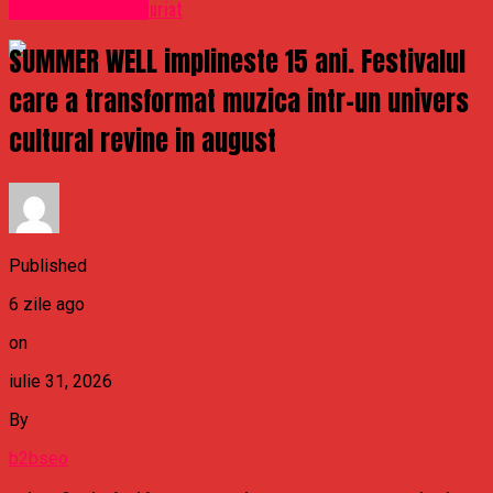
Uncategorized
care animalul s-a înfuriat
SUMMER WELL implineste 15 ani. Festivalul
care a transformat muzica intr-un univers
cultural revine in august
Published
6 zile ago
on
iulie 31, 2026
By
b2bseo