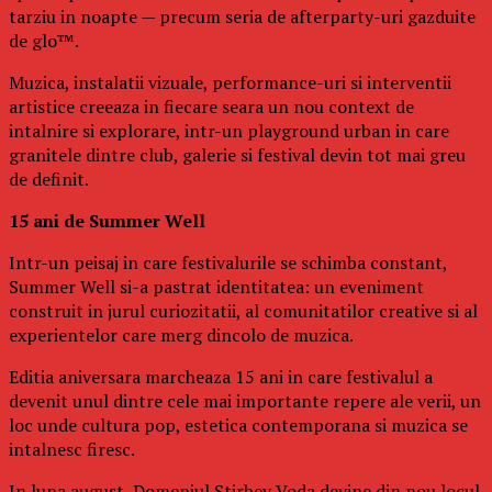
tarziu in noapte — precum seria de afterparty-uri gazduite
de glo™.
Muzica, instalatii vizuale, performance-uri si interventii
artistice creeaza in fiecare seara un nou context de
intalnire si explorare, intr-un playground urban in care
granitele dintre club, galerie si festival devin tot mai greu
de definit.
15 ani de Summer Well
Intr-un peisaj in care festivalurile se schimba constant,
Summer Well si-a pastrat identitatea: un eveniment
construit in jurul curiozitatii, al comunitatilor creative si al
experientelor care merg dincolo de muzica.
Editia aniversara marcheaza 15 ani in care festivalul a
devenit unul dintre cele mai importante repere ale verii, un
loc unde cultura pop, estetica contemporana si muzica se
intalnesc firesc.
In luna august, Domeniul Stirbey Voda devine din nou locul