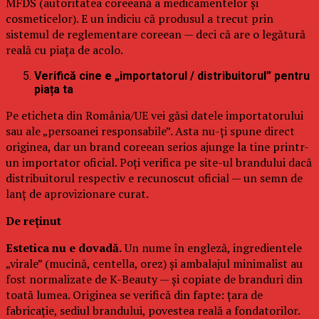
MFDS (autoritatea coreeană a medicamentelor și
cosmeticelor). E un indiciu că produsul a trecut prin
sistemul de reglementare coreean — deci că are o legătură
reală cu piața de acolo.
Verifică cine e „importatorul / distribuitorul” pentru
piața ta
Pe eticheta din România/UE vei găsi datele importatorului
sau ale „persoanei responsabile”. Asta nu-ți spune direct
originea, dar un brand coreean serios ajunge la tine printr-
un importator oficial. Poți verifica pe site-ul brandului dacă
distribuitorul respectiv e recunoscut oficial — un semn de
lanț de aprovizionare curat.
De reținut
Estetica nu e dovadă.
Un nume în engleză, ingredientele
„virale” (mucină, centella, orez) și ambalajul minimalist au
fost normalizate de K-Beauty — și copiate de branduri din
toată lumea. Originea se verifică din fapte: țara de
fabricație, sediul brandului, povestea reală a fondatorilor.