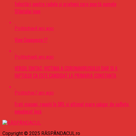
felicitări pentru rudele şi prietenii care poartă numele
Sfântului Ioan
Politichie
4 ani ago
Vine Ceaușescu !?
Politichie
6 ani ago
VERGIL CHITAC, VICTIMA A CORONAVIRUSULUI DAR SI A
FAPTULUI CA ESTE CANDIDAT LA PRIMARIA CONSTANTA
Politichie
7 ani ago
Frați masoni, reuniți în SRL si ultimul mare șpăgar de suflete,
nejudecat încă
Copyright © 2025 RĂSPÂNDACUL.ro