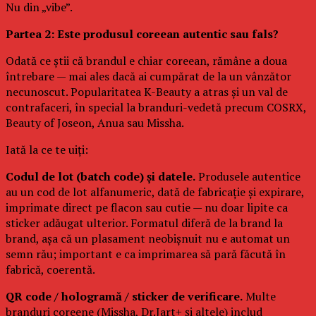
Nu din „vibe”.
Partea 2: Este produsul coreean autentic sau fals?
Odată ce știi că brandul e chiar coreean, rămâne a doua
întrebare — mai ales dacă ai cumpărat de la un vânzător
necunoscut. Popularitatea K-Beauty a atras și un val de
contrafaceri, în special la branduri-vedetă precum COSRX,
Beauty of Joseon, Anua sau Missha.
Iată la ce te uiți:
Codul de lot (batch code) și datele.
Produsele autentice
au un cod de lot alfanumeric, dată de fabricație și expirare,
imprimate direct pe flacon sau cutie — nu doar lipite ca
sticker adăugat ulterior. Formatul diferă de la brand la
brand, așa că un plasament neobișnuit nu e automat un
semn rău; important e ca imprimarea să pară făcută în
fabrică, coerentă.
QR code / hologramă / sticker de verificare.
Multe
branduri coreene (Missha, Dr.Jart+ și altele) includ