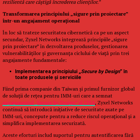
rezilientă care câștigă încrederea clienților.”
Transformarea principiului „sigure prin proiectare”
într-un angajament operațional
În loc să trateze securitatea cibernetică ca pe un aspect
secundar, Zyxel Networks integrează principiile „sigure
prin proiectare” în dezvoltarea produselor, gestionarea
vulnerabilităților și guvernanța ciclului de viață prin trei
angajamente fundamentale:
Implementarea principiului „
Secure by Design
” în
toate produsele și serviciile
Fiind prima companie din Taiwan și primul furnizor global
de soluții de rețea pentru IMM-uri care a semnat
angajamentul „Secure by Design” al CISA
, Zyxel Networks
continuă să introducă inițiative de securitate axate pe
IMM-uri, concepute pentru a reduce riscul operațional și a
simplifica implementarea securizată.
Aceste eforturi includ suportul pentru autentificarea fără