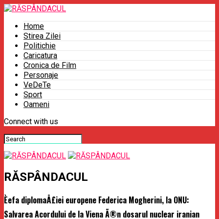
Home
Stirea Zilei
Politichie
Caricatura
Cronica de Film
Personaje
VeDeTe
Sport
Oameni
Connect with us
RĂSPÂNDACUL
Èefa diplomaÅ£iei europene Federica Mogherini, la ONU:
Salvarea Acordului de la Viena Ã®n dosarul nuclear iranian