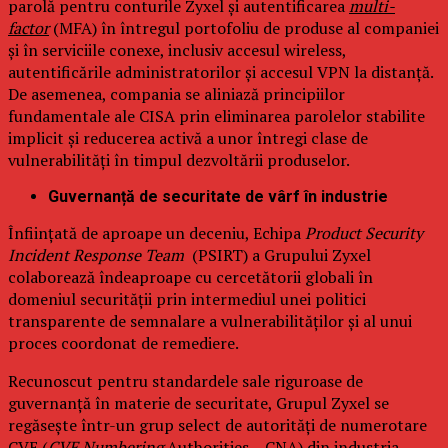
parolă pentru conturile Zyxel și autentificarea
multi-
factor
(MFA) în întregul portofoliu de produse al companiei
și în serviciile conexe, inclusiv accesul wireless,
autentificările administratorilor și accesul VPN la distanță.
De asemenea, compania se aliniază principiilor
fundamentale ale CISA prin eliminarea parolelor stabilite
implicit și reducerea activă a unor întregi clase de
vulnerabilități în timpul dezvoltării produselor.
Guvernanță de securitate de vârf în industrie
Înființată de aproape un deceniu, Echipa
Product Security
Incident Response Team
(PSIRT) a Grupului Zyxel
colaborează îndeaproape cu cercetătorii globali în
domeniul securității prin intermediul unei politici
transparente de semnalare a vulnerabilităților și al unui
proces coordonat de remediere.
Recunoscut pentru standardele sale riguroase de
guvernanță în materie de securitate, Grupul Zyxel se
regăsește într-un grup select de autorități de numerotare
CVE (
CVE Numbering
Authorities – CNA) din industria