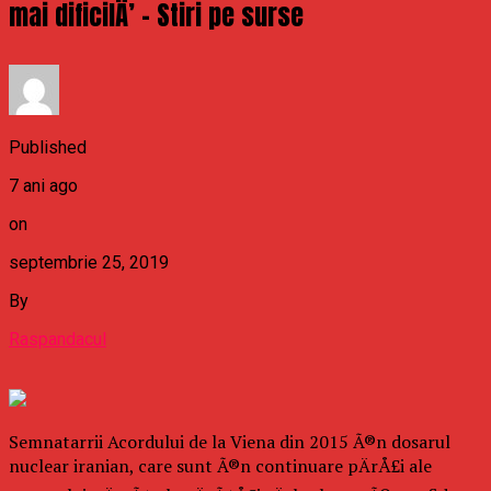
mai dificilÄ’ – Stiri pe surse
Published
7 ani ago
on
septembrie 25, 2019
By
Raspandacul
Semnatarrii Acordului de la Viena din 2015 Ã®n dosarul
nuclear iranian, care sunt Ã®n continuare pÄrÅ£i ale