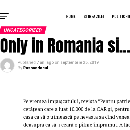
HOME
STIREA ZILEI
POLITICHI
UNCATEGORIZED
Only in Romania si… 
Published
7 ani ago
on
septembrie 25, 2019
By
Raspandacul
Pe vremea Împușcatului, revista ”Pentru patrie”
cetățean care a luat 10.000 de la CAR și, pentru
casa ca să o uimească pe nevasta sa cînd venea d
deasupra ca să-i ceară o pîlnie împrumut. A făc