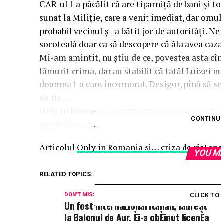
CAR-ul l-a păcălit că are tiparniță de bani și to
sunat la Miliție, care a venit imediat, dar omu
probabil vecinul și-a bătit joc de autorități. Ne
socoteală doar ca să descopere că ăla avea caza
Mi-am amintit, nu știu de ce, povestea asta cî
lămurit crima, dar au stabilit că tatăl Luizei n
doamna l-a cam încornorat. Desigur, pînă să sc
de rîs…
Only in Romania… precizeaza pe pagina sa de s
CONTINU
Iacob
. (Sava N.).
Articolul
Only in Romania si… criza de rîs!
apa
YOU M
RELATED TOPICS:
DON'T MISS
CLICK T
Un fost internaÈional italian, laureat
la Balonul de Aur, Èi-a obÈinut licenÈa