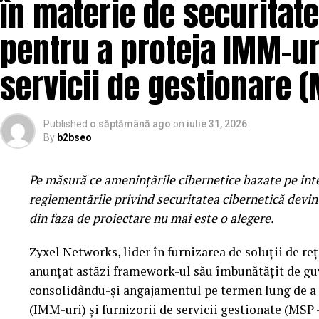
în materie de securitat
Sunset Stage by ING x VISA
este spatiul dedicat
pentru a proteja IMM-uri
inainte ca aceasta sa ajunga in mainstream. Indie, el
servicii de gestionare 
experimentale coexista intr-un line-up care pune ref
pe directiile in care se indreapta muzica internation
fenomenul alternativ al noii generatii, dar si proi
Published
o săptămână ago
on
iulie 31, 2026
ul napolitan Nu Genea.
By
b2bseo
Electro Punk Club
revine pentru al doilea an si co
Pe măsură ce amenințările cibernetice bazate pe intel
spectaculoase experiente ale festivalului. Creat im
reglementările privind securitatea cibernetică devin 
functioneaza ca un club imersiv inspirat de estetic
din faza de proiectare nu mai este o alegere.
’70. Fatade neon, instalatii vizuale, electronica, pu
noapte intr-un performance colectiv, cu referinte
Zyxel Networks, lider în furnizarea de soluții de reț
si Hong Kong Cafe. Aici ii veti gasi pe britanicii T
anunțat astăzi framework-ul său îmbunătățit de guv
Honeymoon, precum si reprezentanti ai scenei alte
consolidându-și angajamentul pe termen lung de a a
(IMM-uri) și furnizorii de servicii gestionate (MS
Dupa concerte incepe o alta poveste