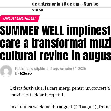
de antrenor la 76 de ani – Stiri pe
surse
UNCATEGORIZED
SUMMER WELL implineste 
care a transformat muzi
cultural revine in augus
Published
o săptămână ago
on
iulie 31, 2026
By
b2bseo
Exista festivaluri la care mergi pentru un concert. 
muzica este doar inceputul.
In al doilea weekend din august (7-9 august), Dome