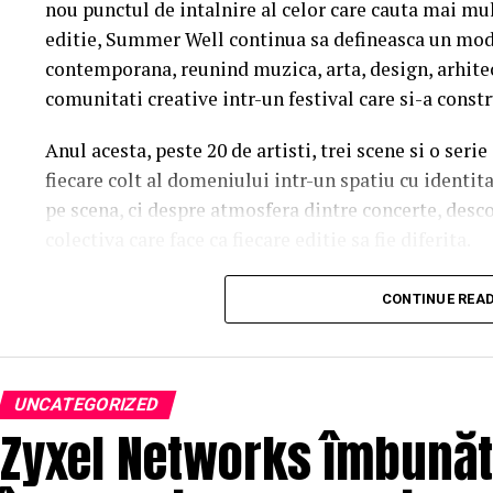
nou punctul de intalnire al celor care cauta mai mul
editie, Summer Well continua sa defineasca un mod 
contemporana, reunind muzica, arta, design, arhit
comunitati creative intr-un festival care si-a constr
Anul acesta, peste 20 de artisti, trei scene si o ser
fiecare colt al domeniului intr-un spatiu cu identit
pe scena, ci despre atmosfera dintre concerte, desc
colectiva care face ca fiecare editie sa fie diferita.
Trei scene. Trei universuri. Un singur soundtrac
CONTINUE REA
Orange Main Stage
aduce numele care definesc ed
inconfundabila a lui Nick Cave & The Bad Seeds la 
sensibilitatea lui Charlotte Cardin si vibe-ul cinem
UNCATEGORIZED
Zyxel Networks îmbunăt
propune un line-up construit pentru momente care 
Lor li se alatura si nume precum DE’WAYNE, Noga Er
interesante voci ale muzicii contemporane, acoperi