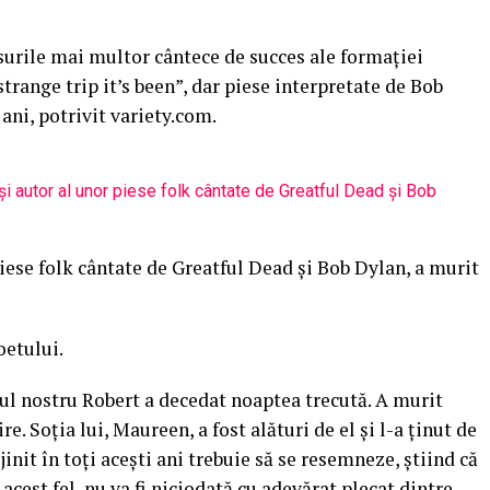
rsurile mai multor cântece de succes ale formaţiei
range trip it’s been”, dar piese interpretate de Bob
 ani, potrivit variety.com.
piese folk cântate de Greatful Dead şi Bob Dylan, a murit
oetului.
ul nostru Robert a decedat noaptea trecută. A murit
ire. Soţia lui, Maureen, a fost alături de el şi l-a ţinut de
ijinit în toţi aceşti ani trebuie să se resemneze, ştiind că
n acest fel, nu va fi niciodată cu adevărat plecat dintre