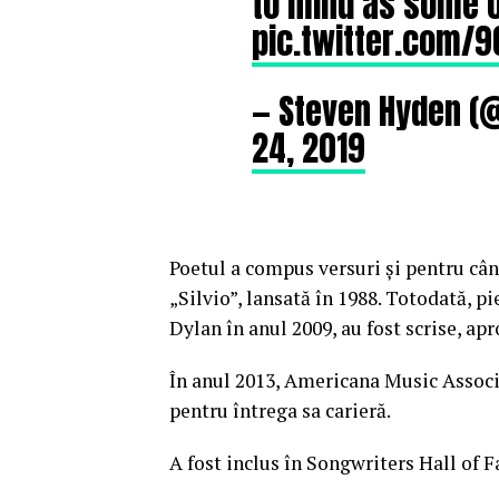
to mind as some o
pic.twitter.com/
— Steven Hyden (
24, 2019
Poetul a compus versuri şi pentru câ
„Silvio”, lansată în 1988. Totodată, 
Dylan în anul 2009, au fost scrise, ap
În anul 2013, Americana Music Associ
pentru întrega sa carieră.
A fost inclus în Songwriters Hall of 