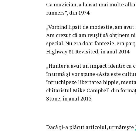
Ca muzician, a lansat mai multe albu
runners”, din 1974.
„Vorbind lipsit de modestie, am avut 
Am crezut că am reuşit să obţinem n
special. Nu era doar fantezie, era par
Highway 81 Revisited, în anul 2014.
„Hunter a avut un impact identic cu ce
în urmă şi vor spune «Asta este cultu
întruchipeze libertatea hippie, menta
chitaristul Mike Campbell din formaţ
Stone, în anul 2015.
Dacă ţi-a plăcut articolul, urmăreşte