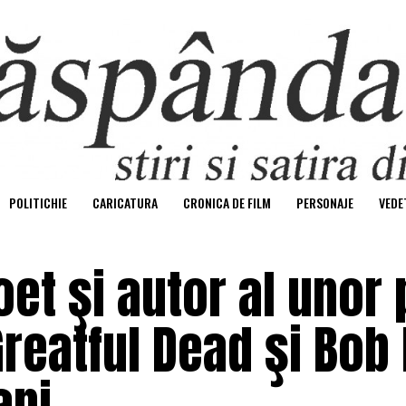
POLITICHIE
CARICATURA
CRONICA DE FILM
PERSONAJE
VEDE
oet şi autor al unor 
Greatful Dead şi Bob 
ani