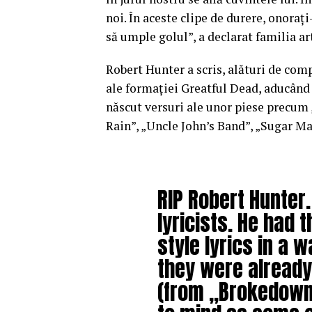
noi. În aceste clipe de durere, onoraţ
să umple golul”, a declarat familia ar
Robert Hunter a scris, alături de com
ale formaţiei Greatful Dead, aducând 
născut versuri ale unor piese precum 
Rain”, „Uncle John’s Band”, „Sugar Mag
RIP Robert Hunter.
lyricists. He had t
style lyrics in a 
they were already 
(from „Brokedown