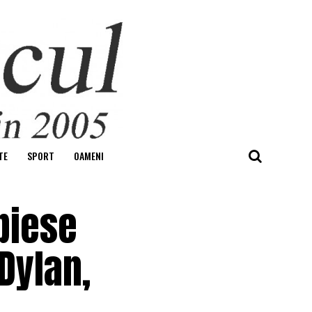
TE
SPORT
OAMENI
piese
Dylan,