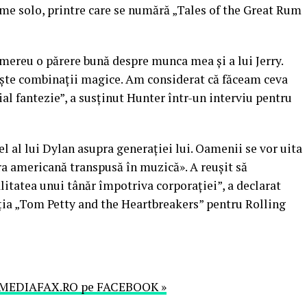
me solo, printre care se numără „Tales of the Great Rum
mereu o părere bună despre munca mea şi a lui Jerry.
işte combinaţii magice. Am considerat că făceam ceva
ţial fantezie”, a susţinut Hunter într-un interviu pentru
l al lui Dylan asupra generaţiei lui. Oamenii se vor uita
ra americană transpusă în muzică». A reuşit să
litatea unui tânăr împotriva corporaţiei”, a declarat
ia „Tom Petty and the Heartbreakers” pentru Rolling
MEDIAFAX.RO pe FACEBOOK »