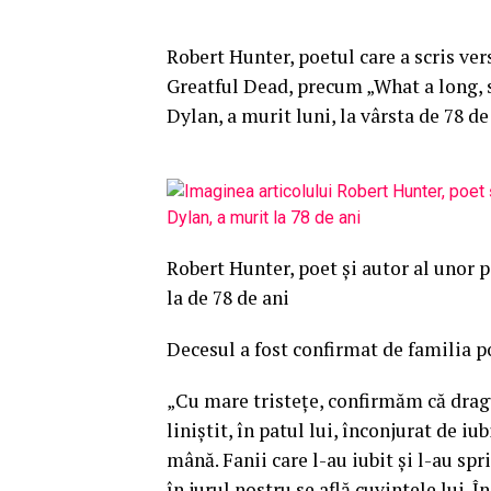
Robert Hunter, poetul care a scris ve
Greatful Dead, precum „What a long, st
Dylan, a murit luni, la vârsta de 78 de
Robert Hunter, poet şi autor al unor 
la de 78 de ani
Decesul a fost confirmat de familia p
„Cu mare tristeţe, confirmăm că drag
liniştit, în patul lui, înconjurat de iub
mână. Fanii care l-au iubit şi l-au spr
în jurul nostru se află cuvintele lui. Î