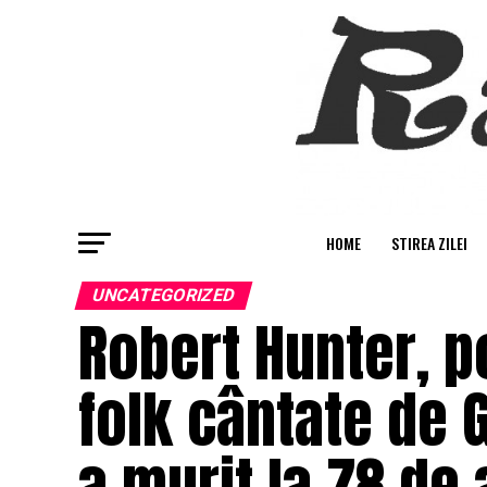
HOME
STIREA ZILEI
UNCATEGORIZED
Robert Hunter, p
folk cântate de 
a murit la 78 de 