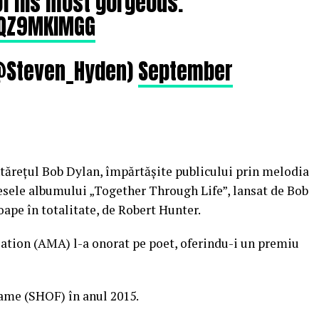
f his most gorgeous.
9QZ9MKlMGG
@Steven_Hyden)
September
ntăreţul Bob Dylan, împărtăşite publicului prin melodia
piesele albumului „Together Through Life”, lansat de Bob
roape în totalitate, de Robert Hunter.
ation (AMA) l-a onorat pe poet, oferindu-i un premiu
Fame (SHOF) în anul 2015.