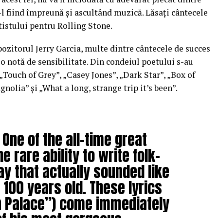
i-l fiind împreună şi ascultând muzică. Lăsaţi cântecele
tistului pentru Rolling Stone.
pozitorul Jerry Garcia, multe dintre cântecele de succes
o notă de sensibilitate. Din condeiul poetului s-au
„Touch of Grey”, „Casey Jones”, „Dark Star”, „Box of
nolia” şi „What a long, strange trip it’s been”.
 One of the all-time great
he rare ability to write folk-
way that actually sounded like
100 years old. These lyrics
 Palace”) come immediately