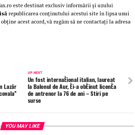
.ro este destinat exclusiv informării și uzului
isă
republicarea conținutului acestui site în lipsa unui
obține acest acord, vă rugăm să ne contactați la adresa
UP NEXT
Un fost internaÈional italian, laureat
in Lazăr
la Balonul de Aur, Èi-a obÈinut licenÈa
covala”
de antrenor la 76 de ani – Stiri pe
surse
YOU MAY LIKE