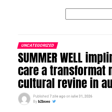
UNCATEGORIZED
SUMMER WELL impline
care a transformat 
cultural revine in a
Published
7 zile ago
on
iulie 31, 2026
By
b2bseo