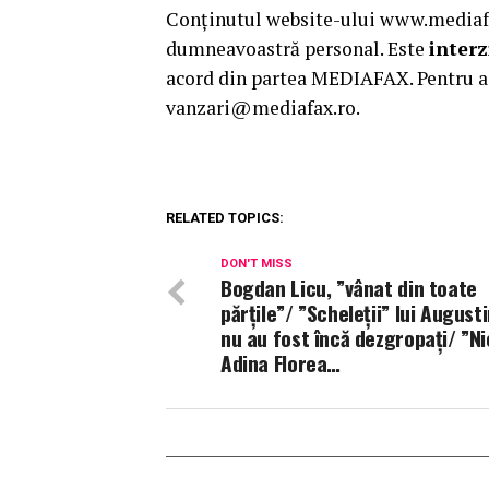
Conținutul website-ului www.mediafax
dumneavoastră personal. Este
interz
acord din partea MEDIAFAX. Pentru a 
vanzari@mediafax.ro.
RELATED TOPICS:
DON'T MISS
Bogdan Licu, ”vânat din toate
părțile”/ ”Scheleții” lui August
nu au fost încă dezgropați/ ”Ni
Adina Florea…