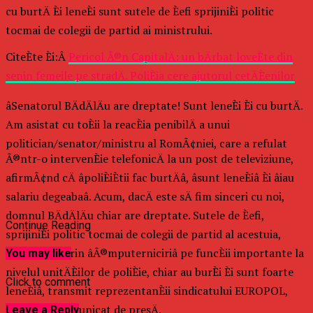
cu burtÄ Èi leneÈi sunt sutele de Èefi sprijiniÈi politic
tocmai de colegii de partid ai ministrului.
CiteÈte Èi:Â
Pericol Ã®n CapitalÄ: un bÄrbat loveÈte din
senin femeile pe stradÄ. PoliÈia cere ajutorul cetÄÈenilor
âSenatorul BÄdÄlÄu are dreptate! Sunt leneÈi Èi cu burtÄ.
Am asistat cu toÈii la reacÈia penibilÄ a unui
politician/senator/ministru al RomÃ¢niei, care a refulat
Ã®ntr-o intervenÈie telefonicÄ la un post de televiziune,
afirmÃ¢nd cÄ âpoliÈiÈtii fac burtÄâ, âsunt leneÈiâ Èi âiau
salariu degeabaâ. Acum, dacÄ este sÄ fim sinceri cu noi,
domnul BÄdÄlÄu chiar are dreptate. Sutele de Èefi,
Continue Reading
sprijiniÈi politic tocmai de colegii de partid al acestuia,
promovaÈi prin âÃ®mputerniciriâ pe funcÈii importante la
You may like
nivelul unitÄÈilor de poliÈie, chiar au burÈi Èi sunt foarte
Click to comment
leneÈiâ, transmit reprezentanÈii sindicatului EUROPOL,
printr-un comunicat de presÄ.
Leave a Reply