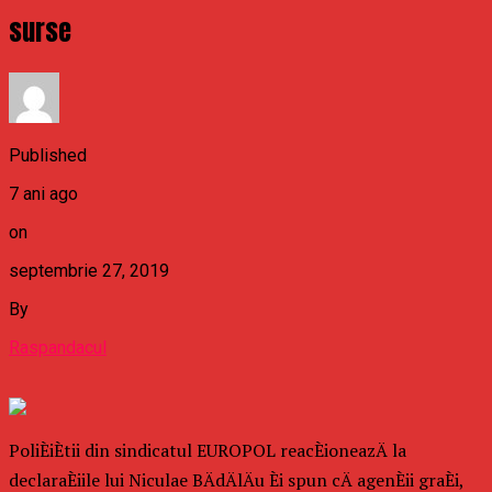
surse
Published
7 ani ago
on
septembrie 27, 2019
By
Raspandacul
PoliÈiÈtii din sindicatul EUROPOL reacÈioneazÄ la
declaraÈiile lui Niculae BÄdÄlÄu Èi spun cÄ agenÈii graÈi,