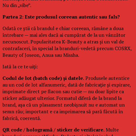
Nu din „vibe”.
Partea 2: Este produsul coreean autentic sau fals?
Odată ce știi că brandul e chiar coreean, rămâne a doua
întrebare — mai ales dacă ai cumpărat de la un vânzător
necunoscut. Popularitatea K-Beauty a atras și un val de
contrafaceri, în special la branduri-vedetă precum COSRX,
Beauty of Joseon, Anua sau Missha.
Iată la ce te uiți:
Codul de lot (batch code) și datele.
Produsele autentice
au un cod de lot alfanumeric, dată de fabricație și expirare,
imprimate direct pe flacon sau cutie — nu doar lipite ca
sticker adăugat ulterior. Formatul diferă de la brand la
brand, așa că un plasament neobișnuit nu e automat un
semn rău; important e ca imprimarea să pară făcută în
fabrică, coerentă.
QR code / hologramă / sticker de verificare.
Multe