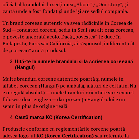
oficial al brandului, la secțiunea „About” / „Our story”, și
caută unde a fost fondat și unde își are sediul compania.
Un brand coreean autentic va avea rădăcinile în Coreea de
Sud — fondatori coreeni, sediu în Seul sau alt oraș coreean,
o poveste ancorată acolo. Dacă „povestea” te duce în
Budapesta, Paris sau California, ai răspunsul, indiferent cât
de „coreean” arată produsul.
Uită-te la numele brandului și la scrierea coreeană
(Hangul)
Multe branduri coreene autentice poartă și numele în
alfabet coreean (Hangul) pe ambalaj, alături de cel latin. Nu
e o regulă absolută — unele branduri orientate spre export
folosesc doar engleza — dar prezența Hangul-ului e un
semn în plus de origine reală.
Caută marca KC (Korea Certification)
Produsele conforme cu reglementările coreene poartă
adesea logo-ul
KC (Korea Certification)
sau referințe la