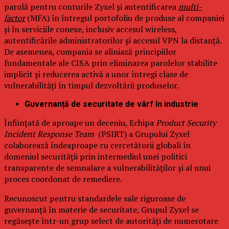
parolă pentru conturile Zyxel și autentificarea
multi-
factor
(MFA) în întregul portofoliu de produse al companiei
și în serviciile conexe, inclusiv accesul wireless,
autentificările administratorilor și accesul VPN la distanță.
De asemenea, compania se aliniază principiilor
fundamentale ale CISA prin eliminarea parolelor stabilite
implicit și reducerea activă a unor întregi clase de
vulnerabilități în timpul dezvoltării produselor.
Guvernanță de securitate de vârf în industrie
Înființată de aproape un deceniu, Echipa
Product Security
Incident Response Team
(PSIRT) a Grupului Zyxel
colaborează îndeaproape cu cercetătorii globali în
domeniul securității prin intermediul unei politici
transparente de semnalare a vulnerabilităților și al unui
proces coordonat de remediere.
Recunoscut pentru standardele sale riguroase de
guvernanță în materie de securitate, Grupul Zyxel se
regăsește într-un grup select de autorități de numerotare