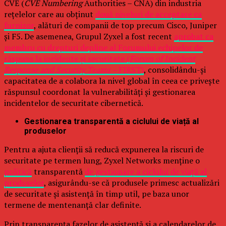
CVE (
CVE Numbering
Authorities – CNA) din industria
rețelelor care au obținut
două niveluri de acceptare ca
furnizor
, alături de companii de top precum Cisco, Juniper
și F5. De asemenea, Grupul Zyxel a fost recent
aprobat ca
membru cu drepturi depline al Forumului echipelor de
răspuns la incidente și securitate (
Forum of Incident
Response and Security Teams –
FIRST)
, consolidându-și
capacitatea de a colabora la nivel global în ceea ce privește
răspunsul coordonat la vulnerabilități și gestionarea
incidentelor de securitate cibernetică.
Gestionarea transparentă a ciclului de viață al
produselor
Pentru a ajuta clienții să reducă expunerea la riscuri de
securitate pe termen lung, Zyxel Networks menține o
politică
transparentă
de gestionare a ciclului de viață al
produselor
, asigurându-se că produsele primesc actualizări
de securitate și asistență în timp util, pe baza unor
termene de mentenanță clar definite.
Prin transparența fazelor de asistență și a calendarelor de