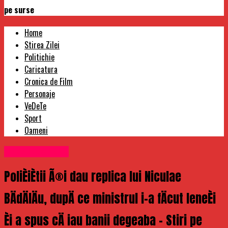
pe surse
Home
Stirea Zilei
Politichie
Caricatura
Cronica de Film
Personaje
VeDeTe
Sport
Oameni
Uncategorized
PoliÈiÈtii Ã®i dau replica lui Niculae
BÄdÄlÄu, dupÄ ce ministrul i-a fÄcut leneÈi
Èi a spus cÄ iau banii degeaba – Stiri pe