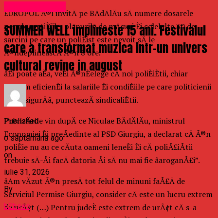
Uncategorized
EUROPOL Ã®l invitÄ pe BÄdÄlÄu sÄ numere dosarele
penale, petiÈiile, planurile de mÄsuri Èi celelalte 30 de
SUMMER WELL implineste 15 ani. Festivalul
sarcini pe care un poliÈist este nevoit sÄ le
care a transformat muzica intr-un univers
Ã®ndeplineascÄ Ã®n 8 ore.
cultural revine in august
âÈi poate aÈa, veÈi Ã®nÈelege cÄ noi poliÈiÈtii, chiar
suntem eficienÈi la salariile Èi condiÈiile pe care politicienii
ni le asigurÄâ, puncteazÄ sindicaliÈtii.
PrecizÄrile vin dupÄ ce Niculae BÄdÄlÄu, ministrul
Published
Economiei Èi preÅedinte al PSD Giurgiu, a declarat cÄ Ã®n
o săptămână ago
poliÈie nu au ce cÄuta oameni leneÈi Èi cÄ poliÅ£iÅtii
on
trebuie sÄ-Åi facÄ datoria Åi sÄ nu mai fie âaroganÅ£i”.
iulie 31, 2026
âAm vÄzut Ã®n presÄ tot felul de minuni faÅ£Ä de
By
Serviciul Permise Giurgiu, consider cÄ este un lucru extrem
b2bseo
de urÃ¢t (…) Pentru judeÈ este extrem de urÃ¢t cÄ s-a