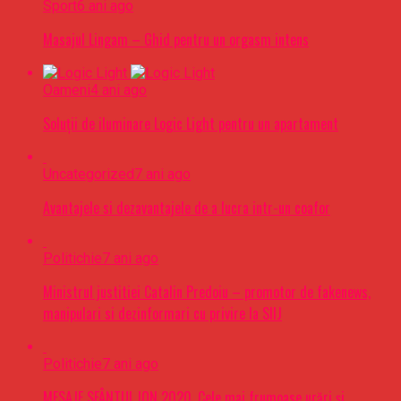
Sport
6 ani ago
Masajul Lingam – Ghid pentru un orgasm intens
Oameni
4 ani ago
Soluții de iluminare Logic Light pentru un apartament
Uncategorized
7 ani ago
Avantajele si dezavantajele de a lucra intr-un coafor
Politichie
7 ani ago
Ministrul justitiei Catalin Predoiu – promotor de fakenews,
manipulari si dezinformari cu privire la SIIJ
Politichie
7 ani ago
MESAJE SFÂNTUL ION 2020. Cele mai frumoase urări şi