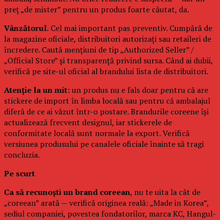
preț „de mister” pentru un produs foarte căutat, da.
Vânzătorul.
Cel mai important pas preventiv. Cumpără de
la magazine oficiale, distribuitori autorizați sau retaileri de
încredere. Caută mențiuni de tip „Authorized Seller” /
„Official Store” și transparență privind sursa. Când ai dubii,
verifică pe site-ul oficial al brandului lista de distribuitori.
Atenție la un mit:
un produs nu e fals doar pentru că are
stickere de import în limba locală sau pentru că ambalajul
diferă de ce ai văzut într-o postare. Brandurile coreene își
actualizează frecvent designul, iar stickerele de
conformitate locală sunt normale la export. Verifică
versiunea produsului pe canalele oficiale înainte să tragi
concluzia.
Pe scurt
Ca să recunoști un brand coreean
, nu te uita la cât de
„coreean” arată — verifică originea reală: „Made in Korea”,
sediul companiei, povestea fondatorilor, marca KC, Hangul-