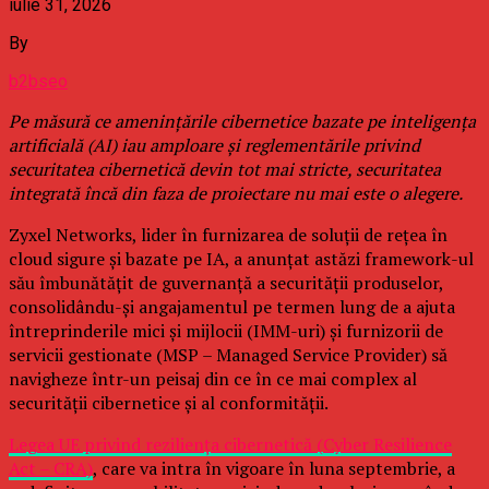
iulie 31, 2026
By
b2bseo
Pe măsură ce amenințările cibernetice bazate pe inteligența
artificială (AI) iau amploare și reglementările privind
securitatea cibernetică devin tot mai stricte, securitatea
integrată încă din faza de proiectare nu mai este o alegere.
Zyxel Networks, lider în furnizarea de soluții de rețea în
cloud sigure și bazate pe IA, a anunțat astăzi framework-ul
său îmbunătățit de guvernanță a securității produselor,
consolidându-și angajamentul pe termen lung de a ajuta
întreprinderile mici și mijlocii (IMM-uri) și furnizorii de
servicii gestionate (MSP – Managed Service Provider) să
navigheze într-un peisaj din ce în ce mai complex al
securității cibernetice și al conformității.
Legea UE privind reziliența cibernetică (Cyber Resilience
Act – CRA)
, care va intra în vigoare în luna septembrie, a