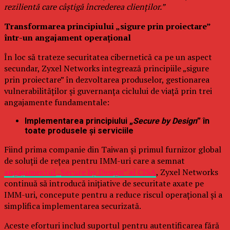
rezilientă care câștigă încrederea clienților.”
Transformarea principiului „sigure prin proiectare”
într-un angajament operațional
În loc să trateze securitatea cibernetică ca pe un aspect
secundar, Zyxel Networks integrează principiile „sigure
prin proiectare” în dezvoltarea produselor, gestionarea
vulnerabilităților și guvernanța ciclului de viață prin trei
angajamente fundamentale:
Implementarea principiului „
Secure by Design
” în
toate produsele și serviciile
Fiind prima companie din Taiwan și primul furnizor global
de soluții de rețea pentru IMM-uri care a semnat
angajamentul „Secure by Design” al CISA
, Zyxel Networks
continuă să introducă inițiative de securitate axate pe
IMM-uri, concepute pentru a reduce riscul operațional și a
simplifica implementarea securizată.
Aceste eforturi includ suportul pentru autentificarea fără