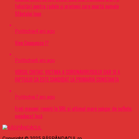
felicitări pentru rudele şi prietenii care poartă numele
Sfântului Ioan
Politichie
4 ani ago
Vine Ceaușescu !?
Politichie
6 ani ago
VERGIL CHITAC, VICTIMA A CORONAVIRUSULUI DAR SI A
FAPTULUI CA ESTE CANDIDAT LA PRIMARIA CONSTANTA
Politichie
7 ani ago
Frați masoni, reuniți în SRL si ultimul mare șpăgar de suflete,
nejudecat încă
Copyright © 2025 RĂSPÂNDACUL.ro