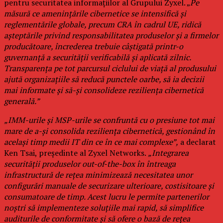
pentru securitatea informațiilor al Grupului Zyxel. „
Pe
măsură ce amenințările cibernetice se intensifică și
reglementările globale, precum CRA în cadrul UE, ridică
așteptările privind responsabilitatea produselor și a firmelor
producătoare, încrederea trebuie câștigată printr-o
guvernanță a securității verificabilă și aplicată zilnic.
Transparența pe tot parcursul ciclului de viață al produsului
ajută organizațiile să reducă punctele oarbe, să ia decizii
mai informate și să-și consolideze reziliența cibernetică
generală.”
„IMM-urile și MSP-urile se confruntă cu o presiune tot mai
mare de a-și consolida reziliența cibernetică, gestionând în
același timp medii IT din ce în ce mai complexe”,
a declarat
Ken Tsai, președinte al Zyxel Networks.
„Integrarea
securității produselor out-of-the-box în întreaga
infrastructură de rețea minimizează necesitatea unor
configurări manuale de securizare ulterioare, costisitoare și
consumatoare de timp. Acest lucru le permite partenerilor
noștri să implementeze soluțiile mai rapid, să simplifice
auditurile de conformitate și să ofere o bază de rețea