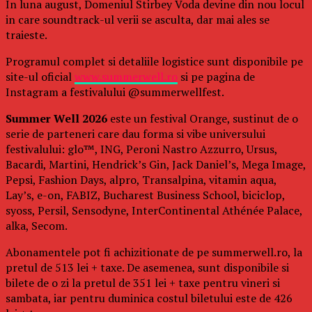
In luna august, Domeniul Stirbey Voda devine din nou locul
in care soundtrack-ul verii se asculta, dar mai ales se
traieste.
Programul complet si detaliile logistice sunt disponibile pe
site-ul oficial
www.summerwell.ro
si pe pagina de
Instagram a festivalului @summerwellfest.
Summer Well 2026
este un festival Orange, sustinut de o
serie de parteneri care dau forma si vibe universului
festivalului: glo™, ING, Peroni Nastro Azzurro, Ursus,
Bacardi, Martini, Hendrick’s Gin, Jack Daniel’s, Mega Image,
Pepsi, Fashion Days, alpro, Transalpina, vitamin aqua,
Lay’s, e-on, FABIZ, Bucharest Business School, biciclop,
syoss, Persil, Sensodyne, InterContinental Athénée Palace,
alka, Secom.
Abonamentele pot fi achizitionate de pe summerwell.ro, la
pretul de 513 lei + taxe. De asemenea, sunt disponibile si
bilete de o zi la pretul de 351 lei + taxe pentru vineri si
sambata, iar pentru duminica costul biletului este de 426