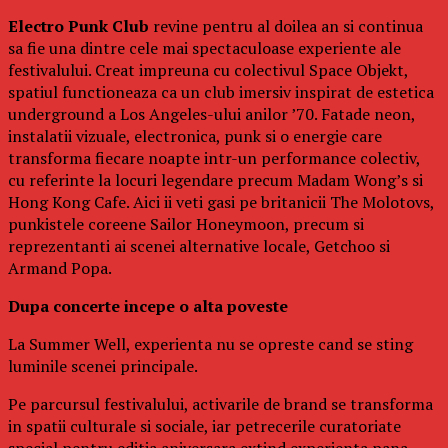
Electro Punk Club
revine pentru al doilea an si continua
sa fie una dintre cele mai spectaculoase experiente ale
festivalului. Creat impreuna cu colectivul Space Objekt,
spatiul functioneaza ca un club imersiv inspirat de estetica
underground a Los Angeles-ului anilor ’70. Fatade neon,
instalatii vizuale, electronica, punk si o energie care
transforma fiecare noapte intr-un performance colectiv,
cu referinte la locuri legendare precum Madam Wong’s si
Hong Kong Cafe. Aici ii veti gasi pe britanicii The Molotovs,
punkistele coreene Sailor Honeymoon, precum si
reprezentanti ai scenei alternative locale, Getchoo si
Armand Popa.
Dupa concerte incepe o alta poveste
La Summer Well, experienta nu se opreste cand se sting
luminile scenei principale.
Pe parcursul festivalului, activarile de brand se transforma
in spatii culturale si sociale, iar petrecerile curatoriate
special pentru editia aniversara extind experienta pana