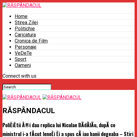
Home
Stirea Zilei
Politichie
Caricatura
Cronica de Film
Personaje
VeDeTe
Sport
Oameni
Connect with us
RĂSPÂNDACUL
PoliÈiÈtii Ã®i dau replica lui Niculae BÄdÄlÄu, dupÄ ce
ministrul i-a fÄcut leneÈi Èi a spus cÄ iau banii degeaba – Stiri