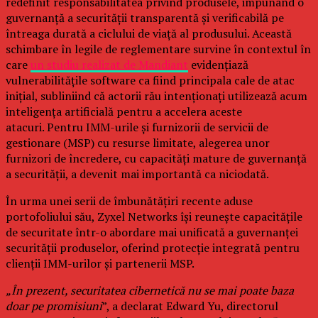
redefinit responsabilitatea privind produsele, impunând o
guvernanță a securității transparentă și verificabilă pe
întreaga durată a ciclului de viață al produsului. Această
schimbare în legile de reglementare survine în contextul în
care
un studiu realizat de Mandiant
evidențiază
vulnerabilitățile software ca fiind principala cale de atac
inițial, subliniind că actorii rău intenționați utilizează acum
inteligența artificială pentru a accelera aceste
atacuri. Pentru IMM-urile și furnizorii de servicii de
gestionare (MSP) cu resurse limitate, alegerea unor
furnizori de încredere, cu capacități mature de guvernanță
a securității, a devenit mai importantă ca niciodată.
În urma unei serii de îmbunătățiri recente aduse
portofoliului său, Zyxel Networks își reunește capacitățile
de securitate într-o abordare mai unificată a guvernanței
securității produselor, oferind protecție integrată pentru
clienții IMM-urilor și partenerii MSP.
„În prezent, securitatea cibernetică nu se mai poate baza
doar pe promisiuni
”, a declarat Edward Yu, directorul