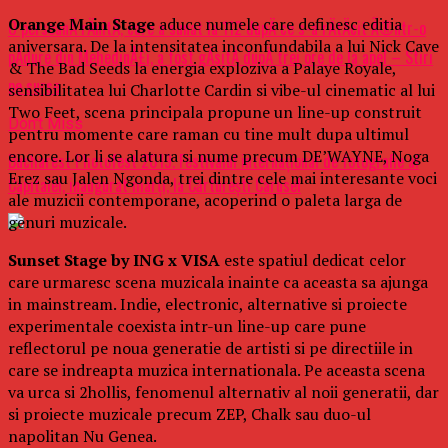
Orange Main Stage
aduce numele care definesc editia
O persoanÄ rÄnitÄ, care a sunat la 112 dupÄ ce s-a rÄtÄcit Ã®ntr-o
aniversara. De la intensitatea inconfundabila a lui Nick Cave
pÄdure din MehedinÅ£i, a fost gÄsitÄ dupÄ trei ore de la apel – Stiri
& The Bad Seeds la energia exploziva a Palaye Royale,
pe surse
sensibilitatea lui Charlotte Cardin si vibe-ul cinematic al lui
Two Feet, scena principala propune un line-up construit
Don't Miss
pentru momente care raman cu tine mult dupa ultimul
encore. Lor li se alatura si nume precum DE’WAYNE, Noga
Bucharest Photofest 2019. Festivalul internaţional de fotografie al
Erez sau Jalen Ngonda, trei dintre cele mai interesante voci
Capitalei, inaugurat marţi, la Cărtureşti Carusel
ale muzicii contemporane, acoperind o paleta larga de
genuri muzicale.
Sunset Stage by ING x VISA
este spatiul dedicat celor
care urmaresc scena muzicala inainte ca aceasta sa ajunga
in mainstream. Indie, electronic, alternative si proiecte
experimentale coexista intr-un line-up care pune
reflectorul pe noua generatie de artisti si pe directiile in
care se indreapta muzica internationala. Pe aceasta scena
va urca si 2hollis, fenomenul alternativ al noii generatii, dar
si proiecte muzicale precum ZEP, Chalk sau duo-ul
napolitan Nu Genea.