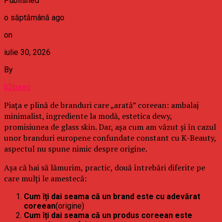
Published
o săptămână ago
on
iulie 30, 2026
By
b2bseo
Piața e plină de branduri care „arată” coreean: ambalaj
minimalist, ingrediente la modă, estetica dewy,
promisiunea de glass skin. Dar, așa cum am văzut și în cazul
unor branduri europene confundate constant cu K-Beauty,
aspectul nu spune nimic despre origine.
Așa că hai să lămurim, practic, două întrebări diferite pe
care mulți le amestecă:
Cum îți dai seama că un brand este cu adevărat
coreean
(origine)
Cum îți dai seama că un produs coreean este