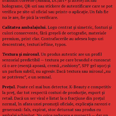
branduri coreene (Missha, Dr.Jart+ și altele) includ
holograme, QR-uri sau stickere de autentificare care se pot
verifica pe site-ul oficial sau printr-o aplicație. Un fals fie
nu le are, fie pică la verificare.
Calitatea ambalajului.
Logo centrat și simetric, fonturi și
culori consecvente, fără greșeli de ortografie, materiale
premium, print clar. Contrafacerile au adesea logo-uri
descentrate, texturi ieftine, typos.
Textura și mirosul.
Un produs autentic are un profil
senzorial predictibil — textura pe care brandul e cunoscut
că o are (esență apoasă, cremă „cushiony”, SPF gel ușor) și
un parfum subtil, nu agresiv. Dacă textura sau mirosul „nu
se potrivesc”, e un semnal.
Prețul.
Poate cel mai bun detector. K-Beauty e competitiv
la preț, dar tot respectă costuri de producție, export și
retail. Dacă un ser viral e listat la o fracțiune din prețul
normal, în afara unei promoții oficiale, explicația rareori e
generoasă: fals, expirat, stoc deturnat sau produs cu
ambalaj schimbat. Nu orice reducere e suspectă — dar un