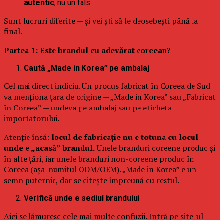
autentic
, nu un fals
Sunt lucruri diferite — și vei ști să le deosebești până la
final.
Partea 1: Este brandul cu adevărat coreean?
Caută „Made in Korea” pe ambalaj
Cel mai direct indiciu. Un produs fabricat în Coreea de Sud
va menționa țara de origine — „Made in Korea” sau „Fabricat
în Coreea” — undeva pe ambalaj sau pe eticheta
importatorului.
Atenție însă:
locul de fabricație nu e totuna cu locul
unde e „acasă” brandul.
Unele branduri coreene produc și
în alte țări, iar unele branduri non-coreene produc în
Coreea (așa-numitul ODM/OEM). „Made in Korea” e un
semn puternic, dar se citește împreună cu restul.
Verifică unde e sediul brandului
Aici se lămuresc cele mai multe confuzii. Intră pe site-ul