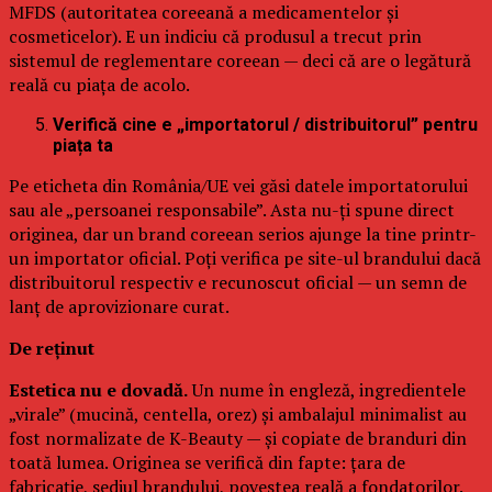
MFDS (autoritatea coreeană a medicamentelor și
cosmeticelor). E un indiciu că produsul a trecut prin
sistemul de reglementare coreean — deci că are o legătură
reală cu piața de acolo.
Verifică cine e „importatorul / distribuitorul” pentru
piața ta
Pe eticheta din România/UE vei găsi datele importatorului
sau ale „persoanei responsabile”. Asta nu-ți spune direct
originea, dar un brand coreean serios ajunge la tine printr-
un importator oficial. Poți verifica pe site-ul brandului dacă
distribuitorul respectiv e recunoscut oficial — un semn de
lanț de aprovizionare curat.
De reținut
Estetica nu e dovadă.
Un nume în engleză, ingredientele
„virale” (mucină, centella, orez) și ambalajul minimalist au
fost normalizate de K-Beauty — și copiate de branduri din
toată lumea. Originea se verifică din fapte: țara de
fabricație, sediul brandului, povestea reală a fondatorilor.