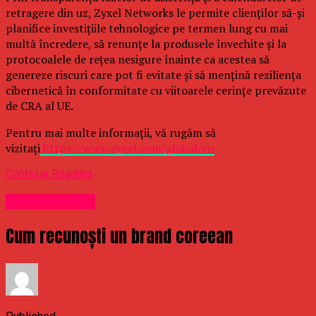
retragere din uz, Zyxel Networks le permite clienților să-și
planifice investițiile tehnologice pe termen lung cu mai
multă încredere, să renunțe la produsele învechite și la
protocoalele de rețea nesigure înainte ca acestea să
genereze riscuri care pot fi evitate și să mențină reziliența
cibernetică în conformitate cu viitoarele cerințe prevăzute
de CRA al UE.
Pentru mai multe informații, vă rugăm să
vizitați
https://www.zyxel.com/global/en
Continue Reading
Uncategorized
Cum recunoști un brand coreean