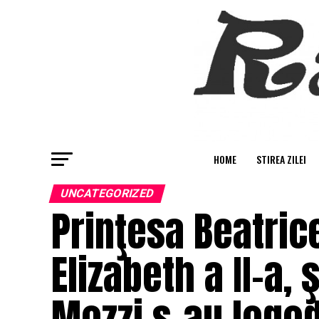
HOME
STIREA ZILEI
UNCATEGORIZED
Prinţesa Beatric
Elizabeth a II-a,
Mozzi s-au logod