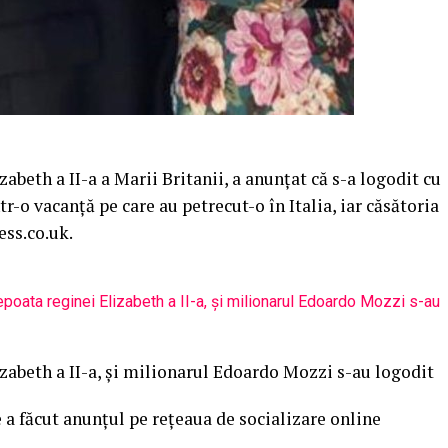
zabeth a II-a a Marii Britanii, a anunţat că s-a logodit cu
-o vacanţă pe care au petrecut-o în Italia, iar căsătoria
ess.co.uk.
izabeth a II-a, şi milionarul Edoardo Mozzi s-au logodit
re a făcut anunţul pe reţeaua de socializare online