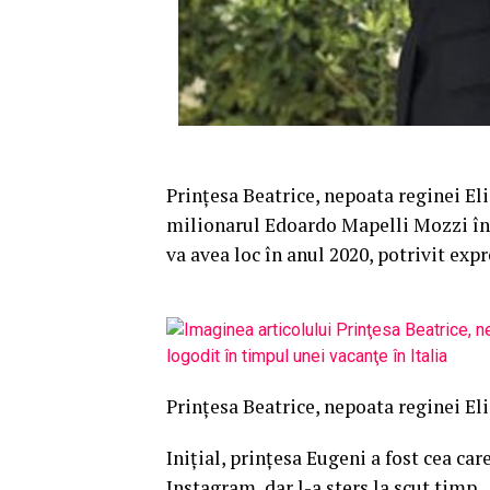
Prinţesa Beatrice, nepoata reginei Eli
milionarul Edoardo Mapelli Mozzi într
va avea loc în anul 2020, potrivit expr
Prinţesa Beatrice, nepoata reginei El
Iniţial, prinţesa Eugeni a fost cea ca
Instagram, dar l-a şters la scut timp.