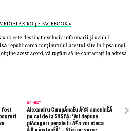
MEDIAFAX.RO pe FACEBOOK »
.ro este destinat exclusiv informării și uzului
isă
republicarea conținutului acestui site în lipsa unui
obține acest acord, vă rugăm să ne contactați la adresa
UP NEXT
 fost
Alexandru CumpÄnaÈu Ã®i ameninÈÄ
rocurori
pe cei de la SNSPA: ‘Voi depune
va
plÃ¢ngeri penale Èi Ã®i voi ataca
Ã®n instanÈÄ’ – Stiri pe surse