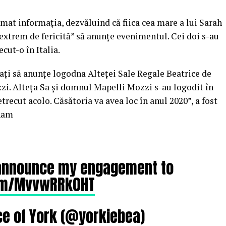
mat informaţia, dezvăluind că fiica cea mare a lui Sarah
extrem de fericită” să anunţe evenimentul. Cei doi s-au
cut-o în Italia.
aţi să anunţe logodna Alteţei Sale Regale Beatrice de
i. Alteţa Sa şi domnul Mapelli Mozzi s-au logodit în
trecut acolo. Căsătoria va avea loc în anul 2020”, a fost
gham
o announce my engagement to
com/MvvwRRk0HT
ce of York (@yorkiebea)