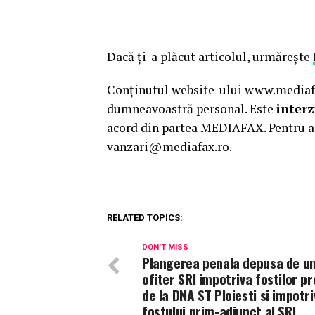
Dacă ţi-a plăcut articolul, urmăreşte
Conținutul website-ului www.mediafax
dumneavoastră personal. Este
interz
acord din partea MEDIAFAX. Pentru a 
vanzari@mediafax.ro.
RELATED TOPICS:
DON'T MISS
Plangerea penala depusa de un
ofiter SRI impotriva fostilor p
de la DNA ST Ploiesti si impotri
fostului prim-adjunct al SRI