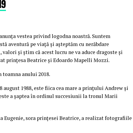
19
 anunţa vestea privind logodna noastră. Suntem
stă aventură pe viaţă şi aşteptăm cu nerăbdare
 valori şi ştim că acest lucru ne va aduce dragoste şi
arat prinţesa Beatrice şi Edoardo Mapelli Mozzi.
în toamna anului 2018.
8 august 1988, este fiica cea mare a prinţului Andrew şi
este a şaptea în ordinul succesiunii la tronul Marii
 Eugenie, sora prinţesei Beatrice, a realizat fotografiile