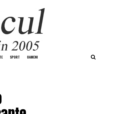
TE
SPORT
OAMENI
o
canţe