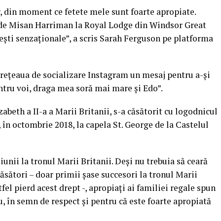
r, din moment ce fetete mele sunt foarte apropiate.
e de Misan Harriman la Royal Lodge din Windsor Great
eşti senzaţionale”, a scris Sarah Ferguson pe platforma
 reţeaua de socializare Instagram un mesaj pentru a-şi
pentru voi, draga mea soră mai mare şi Edo”.
abeth a II-a a Marii Britanii, s-a căsătorit cu logodnicul
 în octombrie 2018, la capela St. George de la Castelul
unii la tronul Marii Britanii. Deşi nu trebuia să ceară
sători – doar primii şase succesori la tronul Marii
tfel pierd acest drept -, apropiaţi ai familiei regale spun
u, în semn de respect şi pentru că este foarte apropiată