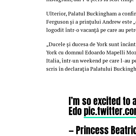
Ulterior, Palatul Buckingham a confir
Ferguson şi a prinţului Andrew este „
logodit într-o vacanţă pe care au petre
„Ducele şi ducesa de York sunt încânt
York cu domnul Edoardo Mapelli Mozz
Italia, într-un weekend pe care l-au pe
scris în declaraţia Palatului Buckin
I’m so excited t
Edo
pic.twitter.
— Princess Beatri