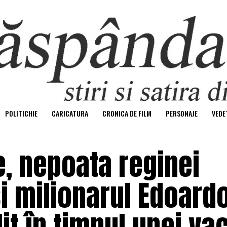
POLITICHIE
CARICATURA
CRONICA DE FILM
PERSONAJE
VEDE
e, nepoata reginei
 şi milionarul Edoard
it în timpul unei va