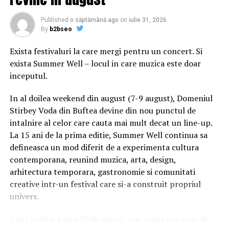
privinÅ£a dorinÅ£ei sale de a realiza cu orice preÅ£
Brexitul la 31 octombrie – a fost primar al Londrei
Published
o săptămână ago
on
iulie 31, 2026
Ã®ntre 2008 Åi 2016.
By
b2bseo
Ãn urma dezvÄluirii acestui caz, administraÅ£ia regiunii
Exista festivaluri la care mergi pentru un concert. Si
metropolitane a Londrei (Greater London) a sesizat
exista Summer Well – locul in care muzica este doar
serviciul competent Ã®n materie – independentul
inceputul.
Office for Police Conduct (IOPC) – pentru a evalua dacÄ
In al doilea weekend din august (7-9 august), Domeniul
este necesarÄ deschiderea unei anchete penale
Stirbey Voda din Buftea devine din nou punctul de
Ã®mpotriva fostului primar al Londrei, a indicat aceasta
intalnire al celor care cauta mai mult decat un line-up.
vineri Ã®ntr-un comunicat.
La 15 ani de la prima editie, Summer Well continua sa
Ministerul Economiei, DÄRNICIE pe bani publici: a sters
defineasca un mod diferit de a experimenta cultura
datorii de zeci de milioane de lei
contemporana, reunind muzica, arta, design,
arhitectura temporara, gastronomie si comunitati
Se pare cÄ, datoritÄ prieteniei sale cu Boris Johnson,
creative intr-un festival care si-a construit propriul
Jennifer Arcuri a putut participa la misiuni comerciale
univers.
Åi a beneficiat de contracte de sponsorizare de care ea
Åi societÄÅ£ile sale nu ar fi putut beneficia altfel,
Anul acesta, peste 20 de artisti, trei scene si o serie de