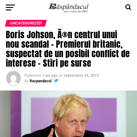
UNCATEGORIZED
Boris Johson, Ã®n centrul unui
nou scandal – Premierul britanic,
suspectat de un posibil conflict de
interese – Stiri pe surse
Published
7 ani ago
on
septembrie 29, 2019
By
Raspandacul