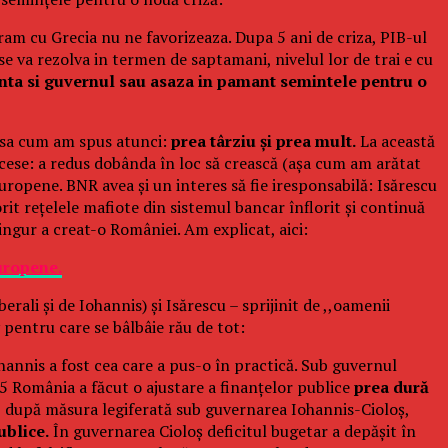
m cu Grecia nu ne favorizeaza. Dupa 5 ani de criza, PIB-ul
se va rezolva in termen de saptamani, nivelul lor de trai e cu
nta si guvernul sau asaza in pamant semintele pentru o
, asa cum am spus atunci:
prea târziu și prea mult.
La această
excese: a redus dobânda în loc să crească (așa cum am arătat
Europene. BNR avea și un interes să fie iresponsabilă: Isărescu
rit rețelele mafiote din sistemul bancar înflorit și continuă
ingur a creat-o României. Am explicat, aici:
Europene.
rali și de Iohannis) și Isărescu – sprijinit de ,,oamenii
v pentru care se bâlbâie rău de tot:
annis a fost cea care a pus-o în practică. Sub guvernul
 România a făcut o ajustare a finanțelor publice
prea dură
D”, după măsura legiferată sub guvernarea Iohannis-Cioloș,
ublice.
În guvernarea Cioloș deficitul bugetar a depășit în