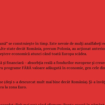
nă” se construiește în timp. Este nevoie de mulți analfabeți eco
c. Alte state decât România, precum Polonia, au acționat anter
creștere economică atunci când toată Europa scădea.
ă și financiară – absorbția reală a fondurilor europene și cr
ru programe FĂRĂ valoare adăugată în economie, gen cele din
ne (deși s-a descurcat mult mai bine decât România). Și-a învă
ra la zona Euro.
ul accordat (link mai sus) când afirmam: Ponta așează în pământ