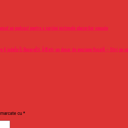
ansat un podcast pentru a sprijini victimele abuzurilor sexuale
n 6 judeÈe Èi BucureÈti, Ã®ntr-un dosar de evaziune fiscalÄ – Stiri pe s
t marcate cu
*