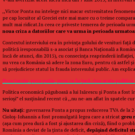
,,Victor Ponta nu intelege nici macar extremitatea fenomene
pe cap locuitor al Greciei este mai mare cu o treime comparati
mult mai ridicat.In ceea ce priveste temerea de perioada urm
noua criza a datoriilor care va urma in perioada urmatoa
Contextul interviului era în privința golului de venituri faț
politică iresponsabilă s-a asociat și Banca Națională a Români
încă de atunci, din 2015), cu consecința reaprinderii inflație
nu vrea ca România să adere la zona Euro, pentru că astfel și-
să prejudicieze statul în frauda interesului public. Am explic
Prea tarziu, prea putin, prea ca la țară. Asa arata politi
Politica economică păguboasă a lui Isărescu și Ponta a fost însă
serioși” el susținând recent că ,,nu ne-am aflat în spatele cu
Nu uitați:
guvernarea Ponta a propus reducerea TVA de la 24%
Cioloș-Iohannis a fost promulgată legea care a stricat
greu 
(așa cum prea dură a fost și ajustarea din criză), fiind o pr
România a deviat de la ținta de deficit,
depășind deficitul st