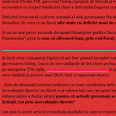
mod real 3% din PIB, guvernul Cioloș (sprijinit de liberali și
economică în scopul falsificării chiar a deficitului bugetar (c
Deficitul structural (criteriu esențial al noii guvernanțe fis
deosebire de ceea ce au făcut
alte state cu deficite mari 
Ei nu au mai putut ascunde derapajul finanțelor publice favor
Pământului” până la
cum să albească bani, prin cod fiscal,
Adevarata miza a impozitului pe venit global: albirea sum
Și încă ceva: cunoașteți faptul că am fost primul jurnalist c
guvernarea Cioloș. Gaura de zece miliarde de lei a fost prel
pe marginea TVA-split,
explicam și tăcerea bruscă a PSD
în p
este valabilă și pentru anul 2019. Iată ce spuneam atunci:
,,Este de domeniul strictei evidenta ca cvasi-totalitatea defi
încredințări directe. Au făcut-o și tehnocrați care au spart 
tehnocraților a fustat uitată
pentru că actuali guvernați se
licitații, tot prin încredințări directe”
Am pus în acest articol cronologia modului în care se constru