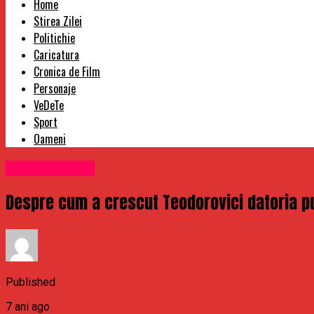
Home
Stirea Zilei
Politichie
Caricatura
Cronica de Film
Personaje
VeDeTe
Sport
Oameni
Uncategorized
Despre cum a crescut Teodorovici datoria pub
Published
7 ani ago