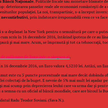
i Băncii Naționale.
Politicile fiscale sau monetare blamate de 
scop: deteriorarea șanselor reale ale economiei romântești de a
 veniturilor populației. La noi, transpartinic, s-a început inver
 necontirbutivi
, prin îndatorare iresponsabilă ceea ce va face
s-a deplasat la New York pentru o semnătură pe care o putea 
 cum scris în 16 decembrie 2016, întârind ipoteza de ce au lăsat
o gaură și mai mare. Acum, se împrmută și tot ca tehnocrații, t
 de milioane de Euro intr-o singura zi
.
În 16 decembrie 2016, un Euro valora 4,5210 lei. Astăzi, un Eu
umut este cu 5 puncte procentuale mai mare decât dobânda ofi
lei colectați de la buget. E nevoie de 5% mai mult lei așadar 
 și mai scump prin deprecierea leului care va urma dar și pent
 a semna cu un oficial al băncii mondiale, care are biroul la Bu
listul Radu Teodor Soviani. (Sava N.).