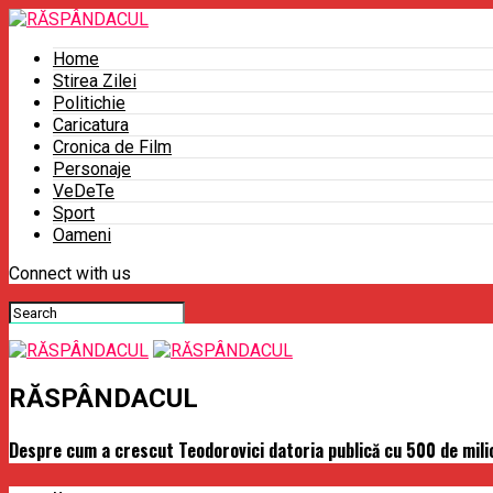
Home
Stirea Zilei
Politichie
Caricatura
Cronica de Film
Personaje
VeDeTe
Sport
Oameni
Connect with us
RĂSPÂNDACUL
Despre cum a crescut Teodorovici datoria publică cu 500 de milio