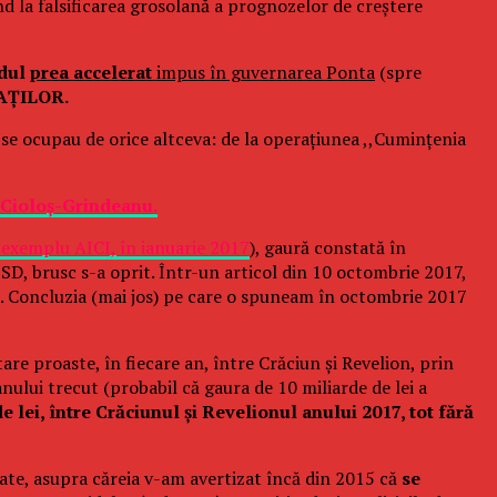
ând la falsificarea grosolană a prognozelor de creștere
ndul
prea accelerat
impus în guvernarea Ponta
(spre
RAȚILOR.
 se ocupau de orice altceva: de la operațiunea ,,Cumințenia
a-Cioloș-Grindeanu.
 exemplu AICI, în ianuarie 2017
), gaură constată în
SD, brusc s-a oprit. Într-un articol din 10 octombrie 2017,
re. Concluzia (mai jos) pe care o spuneam în octombrie 2017
are proaste, în fiecare an, între Crăciun și Revelion, prin
nului trecut (probabil că gaura de 10 miliarde de lei a
 lei, între Crăciunul și Revelionul anului 2017, tot fără
tate, asupra căreia v-am avertizat încă din 2015 că
se