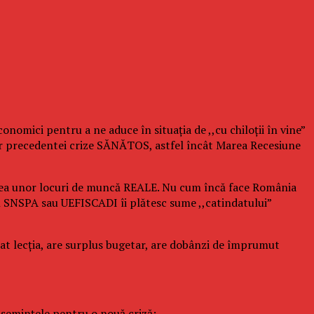
nomici pentru a ne aduce în situația de ,,cu chiloții în vine”
ior precedentei crize SĂNĂTOS, astfel încât Marea Recesiune
earea unor locuri de muncă REALE. Nu cum încă face România
 SNSPA sau UEFISCADI îi plătesc sume ,,catindatului”
țat lecția, are surplus bugetar, are dobânzi de împrumut
 semințele pentru o nouă criză: