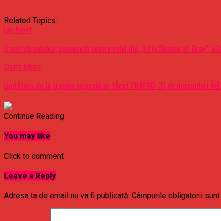
Related Topics:
Up Next
O actriţă celebră, cunoscută pentru rolul din „Fifty Shades of Gray”, a l
Don't Miss
LuptÄtorii de la trupele speciale au fÄcut PRÄPÄD: 31 de descinderi Ã®
Continue Reading
You may like
Click to comment
Leave a Reply
Adresa ta de email nu va fi publicată.
Câmpurile obligatorii sun