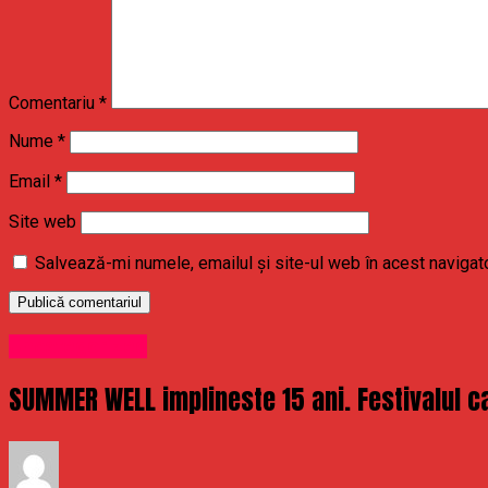
Comentariu
*
Nume
*
Email
*
Site web
Salvează-mi numele, emailul și site-ul web în acest navigat
Uncategorized
SUMMER WELL implineste 15 ani. Festivalul ca