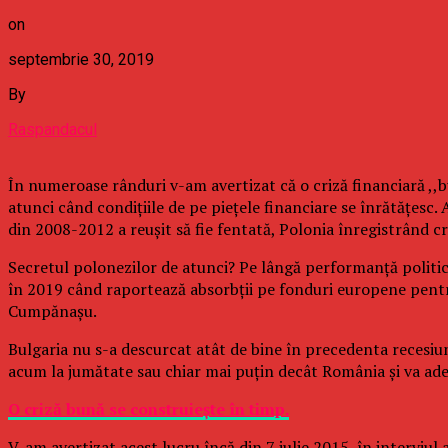
on
septembrie 30, 2019
By
Raspandacul
În numeroase rânduri v-am avertizat că o criză financiară ,,bu
atunci când condițiile de pe piețele financiare se înrătățes
din 2008-2012 a reușit să fie fentată, Polonia înregistrând 
Secretul polonezilor de atunci? Pe lângă performanță politic
în 2019 când raportează absorbții pe fonduri europene pent
Cumpănașu.
Bulgaria nu s-a descurcat atât de bine în precedenta recesiu
acum la jumătate sau chiar mai puțin decât România și va ade
O criză bună se construiește în timp.
V-am avertizat acest lucru încă din 7 iulie 2015, în intervi