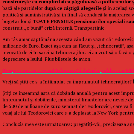
construiește cu complicitatea păguboasă a polticienilor ș
bază ale partidelor
după ce câștigă alegerile
și în același 
politică și administrativă și în final să conducă la majorarea
bugetarilor și
TOATE PENSIILE pensionarilor speciali sau
construit ,,o bună” criză internă. Transpartinic.
Am râs amar săptămâna aceasta când am văzut că Tedorovici 
milioane de Euro. Exact așa cum au făcut și ,,tehnocrații”, așa
invocată de ei în sarcina tehnocraților: ei au vrut să o facă 
depreciere a leului Plus biletele de avion.
Despre cum au crescut tehnocratii datoria publica cu 500
Vreți să știți ce s-a întâmplat cu împrumutul tehnocraților? 
Știți ce înseamnă asta că dobânda anuală pentru acest împr
împrumutul și dobânzile, ministerul finanțelor are nevoie de 
de 500 de milioane de Euro semnat de Teodorovici, care va fi
voiaj ale lui Teodorovici care s-a deplasat la New York pentru
Concluzia mea este următoarea: pregătiți-vă!, precizeaza ana