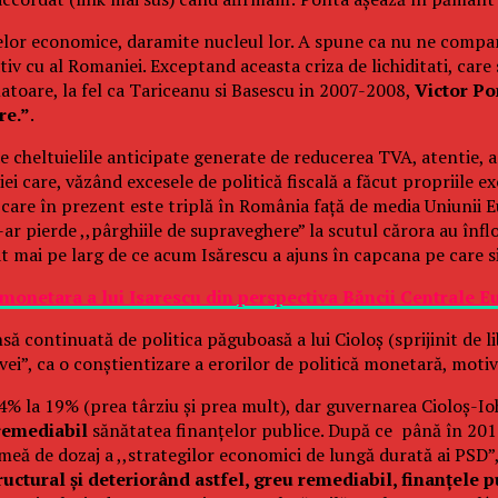
lor economice, daramite nucleul lor. A spune ca nu ne compara
v cu al Romaniei. Exceptand aceasta criza de lichiditati, care 
atoare, la fel ca Tariceanu si Basescu in 2007-2008,
Victor Po
re.”
.
ă de cheltuielile anticipate generate de reducerea TVA, atentie
ei care, văzând excesele de politică fiscală a făcut propriile 
i, care în prezent este triplă în România față de media Uniunii 
ar pierde ,,pârghiile de supraveghere” la scutul cărora au înflo
at mai pe larg de ce acum Isărescu a ajuns în capcana pe care s
ca monetara a lui Isarescu din perspectiva Băncii Centrale 
 continuată de politica păguboasă a lui Cioloș (sprijinit de libe
rvei”, ca o conștientizare a erorilor de politică monetară, moti
 la 19% (prea târziu și prea mult), dar guvernarea Cioloș-Ioh
remediabil
sănătatea finanțelor publice. După ce până în 2015
oblmeă de dozaj a ,,strategilor economici de lungă durată ai PS
ructural și deteriorând astfel, greu remediabil, finanțele p