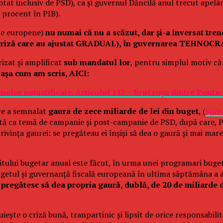
 votat inclusiv de PSD), ca și guvernul Dăncilă anul trecut apel
a procent în PIB).
cale europene)
nu numai că nu a scăzut, dar și-a inversat tre
în criză care au ajustat GRADUAL), în guvernarea TEHNOC
izat și amplificat
sub mandatul lor
, pentru simplul motiv că
 așa cum am scris, AICI:
elor nejustificate. Articolul 117 – firul roșu dintre Pont
are a semnalat
gaura de zece miliarde de lei din buget
, (
spre
uată ca temă de campanie și post-campanie de PSD, după care, P
rivința gaurei: se pregăteau ei înșiși să dea o gaură și mai ma
citului bugetar anual este făcut, în urma unei programari buget
bugetul și guvernanță fiscală europeană în ultima săptămâna a a
 pregătesc să dea propria gaură, dublă, de 20 de miliarde de
iește o criză bună, tranpartinic și lipsit de orice responsabili