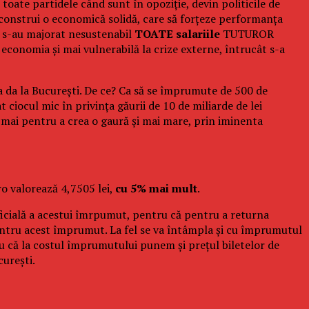
toate partidele când sunt în opoziție, devin politicile de
 construi o economică solidă, care să forțeze performanța
s: s-au majorat nesustenabil
TOATE salariile
TUTUROR
 economia și mai vulnerabilă la crize externe, întrucât s-a
da la București. De ce? Ca să se împrumute de 500 de
 ciocul mic în privința găurii de 10 de miliarde de lei
ocmai pentru a crea o gaură și mai mare, prin iminenta
ro valorează 4,7505 lei,
cu 5% mai mult
.
cială a acestui îmrpumut, pentru că pentru a returna
pentru acest împrumut. La fel se va întâmpla și cu împrumutul
ru că la costul împrumutului punem și prețul biletelor de
curești.