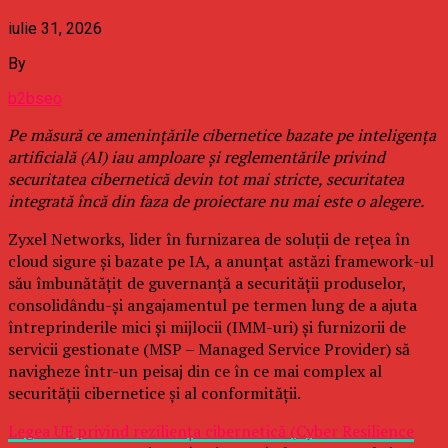
iulie 31, 2026
By
b2bseo
Pe măsură ce amenințările cibernetice bazate pe inteligența
artificială (AI) iau amploare și reglementările privind
securitatea cibernetică devin tot mai stricte, securitatea
integrată încă din faza de proiectare nu mai este o alegere.
Zyxel Networks, lider în furnizarea de soluții de rețea în
cloud sigure și bazate pe IA, a anunțat astăzi framework-ul
său îmbunătățit de guvernanță a securității produselor,
consolidându-și angajamentul pe termen lung de a ajuta
întreprinderile mici și mijlocii (IMM-uri) și furnizorii de
servicii gestionate (MSP – Managed Service Provider) să
navigheze într-un peisaj din ce în ce mai complex al
securității cibernetice și al conformității.
Legea UE privind reziliența cibernetică (Cyber Resilience