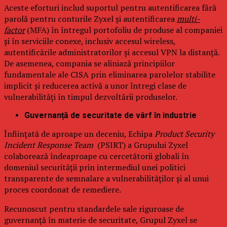
Aceste eforturi includ suportul pentru autentificarea fără
parolă pentru conturile Zyxel și autentificarea
multi-
factor
(MFA) în întregul portofoliu de produse al companiei
și în serviciile conexe, inclusiv accesul wireless,
autentificările administratorilor și accesul VPN la distanță.
De asemenea, compania se aliniază principiilor
fundamentale ale CISA prin eliminarea parolelor stabilite
implicit și reducerea activă a unor întregi clase de
vulnerabilități în timpul dezvoltării produselor.
Guvernanță de securitate de vârf în industrie
Înființată de aproape un deceniu, Echipa
Product Security
Incident Response Team
(PSIRT) a Grupului Zyxel
colaborează îndeaproape cu cercetătorii globali în
domeniul securității prin intermediul unei politici
transparente de semnalare a vulnerabilităților și al unui
proces coordonat de remediere.
Recunoscut pentru standardele sale riguroase de
guvernanță în materie de securitate, Grupul Zyxel se