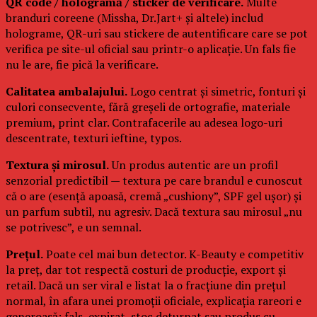
QR code / hologramă / sticker de verificare.
Multe
branduri coreene (Missha, Dr.Jart+ și altele) includ
holograme, QR-uri sau stickere de autentificare care se pot
verifica pe site-ul oficial sau printr-o aplicație. Un fals fie
nu le are, fie pică la verificare.
Calitatea ambalajului.
Logo centrat și simetric, fonturi și
culori consecvente, fără greșeli de ortografie, materiale
premium, print clar. Contrafacerile au adesea logo-uri
descentrate, texturi ieftine, typos.
Textura și mirosul.
Un produs autentic are un profil
senzorial predictibil — textura pe care brandul e cunoscut
că o are (esență apoasă, cremă „cushiony”, SPF gel ușor) și
un parfum subtil, nu agresiv. Dacă textura sau mirosul „nu
se potrivesc”, e un semnal.
Prețul.
Poate cel mai bun detector. K-Beauty e competitiv
la preț, dar tot respectă costuri de producție, export și
retail. Dacă un ser viral e listat la o fracțiune din prețul
normal, în afara unei promoții oficiale, explicația rareori e
generoasă: fals, expirat, stoc deturnat sau produs cu