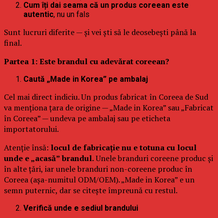
Cum îți dai seama că un produs coreean este
autentic
, nu un fals
Sunt lucruri diferite — și vei ști să le deosebești până la
final.
Partea 1: Este brandul cu adevărat coreean?
Caută „Made in Korea” pe ambalaj
Cel mai direct indiciu. Un produs fabricat în Coreea de Sud
va menționa țara de origine — „Made in Korea” sau „Fabricat
în Coreea” — undeva pe ambalaj sau pe eticheta
importatorului.
Atenție însă:
locul de fabricație nu e totuna cu locul
unde e „acasă” brandul.
Unele branduri coreene produc și
în alte țări, iar unele branduri non-coreene produc în
Coreea (așa-numitul ODM/OEM). „Made in Korea” e un
semn puternic, dar se citește împreună cu restul.
Verifică unde e sediul brandului