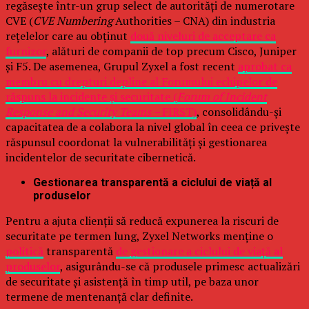
regăsește într-un grup select de autorități de numerotare
CVE (
CVE Numbering
Authorities – CNA) din industria
rețelelor care au obținut
două niveluri de acceptare ca
furnizor
, alături de companii de top precum Cisco, Juniper
și F5. De asemenea, Grupul Zyxel a fost recent
aprobat ca
membru cu drepturi depline al Forumului echipelor de
răspuns la incidente și securitate (
Forum of Incident
Response and Security Teams –
FIRST)
, consolidându-și
capacitatea de a colabora la nivel global în ceea ce privește
răspunsul coordonat la vulnerabilități și gestionarea
incidentelor de securitate cibernetică.
Gestionarea transparentă a ciclului de viață al
produselor
Pentru a ajuta clienții să reducă expunerea la riscuri de
securitate pe termen lung, Zyxel Networks menține o
politică
transparentă
de gestionare a ciclului de viață al
produselor
, asigurându-se că produsele primesc actualizări
de securitate și asistență în timp util, pe baza unor
termene de mentenanță clar definite.