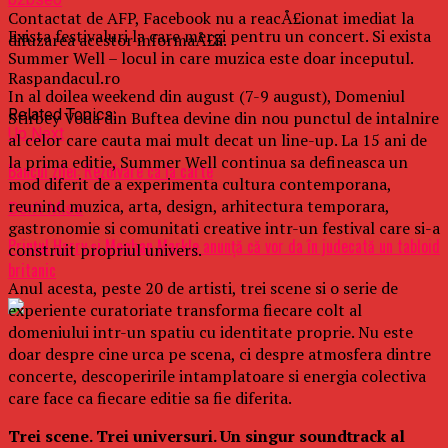
Contactat de AFP, Facebook nu a reacÅ£ionat imediat la
Exista festivaluri la care mergi pentru un concert. Si exista
difuzarea acestor informaÅ£ii.
Summer Well – locul in care muzica este doar inceputul.
Raspandacul.ro
In al doilea weekend din august (7-9 august), Domeniul
Related Topics:
Stirbey Voda din Buftea devine din nou punctul de intalnire
Up Next
al celor care cauta mai mult decat un line-up. La 15 ani de
la prima editie, Summer Well continua sa defineasca un
Bancul zilei: Rezolvare ca la carte
mod diferit de a experimenta cultura contemporana,
reunind muzica, arta, design, arhitectura temporara,
Don't Miss
gastronomie si comunitati creative intr-un festival care si-a
Prinţul Harry şi Meghan Markle anunţă că vor da în judecată un tabloid
construit propriul univers.
britanic
Anul acesta, peste 20 de artisti, trei scene si o serie de
experiente curatoriate transforma fiecare colt al
domeniului intr-un spatiu cu identitate proprie. Nu este
doar despre cine urca pe scena, ci despre atmosfera dintre
concerte, descoperirile intamplatoare si energia colectiva
care face ca fiecare editie sa fie diferita.
Trei scene. Trei universuri. Un singur soundtrack al