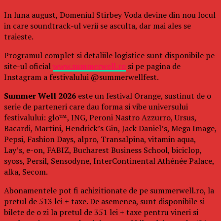
In luna august, Domeniul Stirbey Voda devine din nou locul
in care soundtrack-ul verii se asculta, dar mai ales se
traieste.
Programul complet si detaliile logistice sunt disponibile pe
site-ul oficial
www.summerwell.ro
si pe pagina de
Instagram a festivalului @summerwellfest.
Summer Well 2026
este un festival Orange, sustinut de o
serie de parteneri care dau forma si vibe universului
festivalului: glo™, ING, Peroni Nastro Azzurro, Ursus,
Bacardi, Martini, Hendrick’s Gin, Jack Daniel’s, Mega Image,
Pepsi, Fashion Days, alpro, Transalpina, vitamin aqua,
Lay’s, e-on, FABIZ, Bucharest Business School, biciclop,
syoss, Persil, Sensodyne, InterContinental Athénée Palace,
alka, Secom.
Abonamentele pot fi achizitionate de pe summerwell.ro, la
pretul de 513 lei + taxe. De asemenea, sunt disponibile si
bilete de o zi la pretul de 351 lei + taxe pentru vineri si