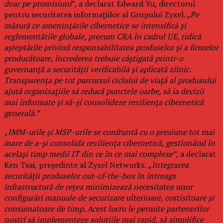
doar pe promisiuni
”, a declarat Edward Yu, directorul
pentru securitatea informațiilor al Grupului Zyxel. „
Pe
măsură ce amenințările cibernetice se intensifică și
reglementările globale, precum CRA în cadrul UE, ridică
așteptările privind responsabilitatea produselor și a firmelor
producătoare, încrederea trebuie câștigată printr-o
guvernanță a securității verificabilă și aplicată zilnic.
Transparența pe tot parcursul ciclului de viață al produsului
ajută organizațiile să reducă punctele oarbe, să ia decizii
mai informate și să-și consolideze reziliența cibernetică
generală.”
„IMM-urile și MSP-urile se confruntă cu o presiune tot mai
mare de a-și consolida reziliența cibernetică, gestionând în
același timp medii IT din ce în ce mai complexe”,
a declarat
Ken Tsai, președinte al Zyxel Networks.
„Integrarea
securității produselor out-of-the-box în întreaga
infrastructură de rețea minimizează necesitatea unor
configurări manuale de securizare ulterioare, costisitoare și
consumatoare de timp. Acest lucru le permite partenerilor
noștri să implementeze soluțiile mai rapid, să simplifice