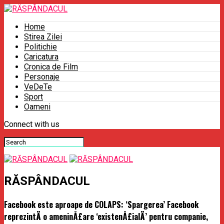
Home
Stirea Zilei
Politichie
Caricatura
Cronica de Film
Personaje
VeDeTe
Sport
Oameni
Connect with us
RĂSPÂNDACUL
Facebook este aproape de COLAPS: ‘Spargerea’ Facebook
reprezintÄ o ameninÅ£are ‘existenÅ£ialÄ’ pentru companie,