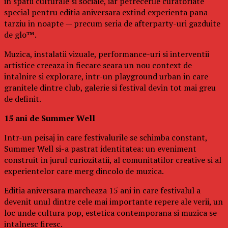
in spatii culturale si sociale, iar petrecerile curatoriate
special pentru editia aniversara extind experienta pana
tarziu in noapte — precum seria de afterparty-uri gazduite
de glo™.
Muzica, instalatii vizuale, performance-uri si interventii
artistice creeaza in fiecare seara un nou context de
intalnire si explorare, intr-un playground urban in care
granitele dintre club, galerie si festival devin tot mai greu
de definit.
15 ani de Summer Well
Intr-un peisaj in care festivalurile se schimba constant,
Summer Well si-a pastrat identitatea: un eveniment
construit in jurul curiozitatii, al comunitatilor creative si al
experientelor care merg dincolo de muzica.
Editia aniversara marcheaza 15 ani in care festivalul a
devenit unul dintre cele mai importante repere ale verii, un
loc unde cultura pop, estetica contemporana si muzica se
intalnesc firesc.