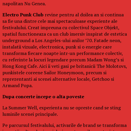
napolitan Nu Genea.
Electro Punk Club
revine pentru al doilea an si continua
sa fie una dintre cele mai spectaculoase experiente ale
festivalului. Creat impreuna cu colectivul Space Objekt,
spatiul functioneaza ca un club imersiv inspirat de estetica
underground a Los Angeles-ului anilor ’70. Fatade neon,
instalatii vizuale, electronica, punk si o energie care
transforma fiecare noapte intr-un performance colectiv,
cu referinte la locuri legendare precum Madam Wong’s si
Hong Kong Cafe. Aici ii veti gasi pe britanicii The Molotovs,
punkistele coreene Sailor Honeymoon, precum si
reprezentanti ai scenei alternative locale, Getchoo si
Armand Popa.
Dupa concerte incepe o alta poveste
La Summer Well, experienta nu se opreste cand se sting
luminile scenei principale.
Pe parcursul festivalului, activarile de brand se transforma