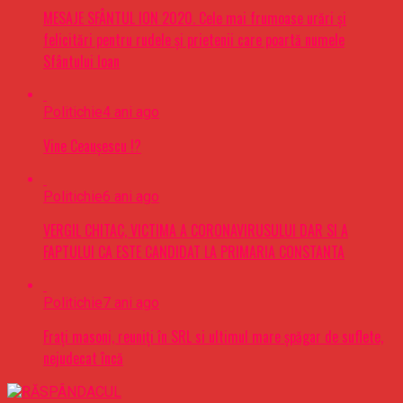
MESAJE SFÂNTUL ION 2020. Cele mai frumoase urări şi
felicitări pentru rudele şi prietenii care poartă numele
Sfântului Ioan
Politichie
4 ani ago
Vine Ceaușescu !?
Politichie
6 ani ago
VERGIL CHITAC, VICTIMA A CORONAVIRUSULUI DAR SI A
FAPTULUI CA ESTE CANDIDAT LA PRIMARIA CONSTANTA
Politichie
7 ani ago
Frați masoni, reuniți în SRL si ultimul mare șpăgar de suflete,
nejudecat încă