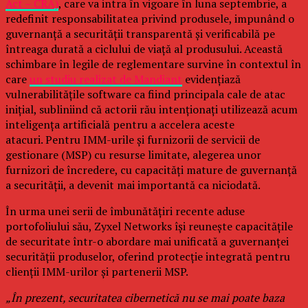
Act – CRA)
, care va intra în vigoare în luna septembrie, a
redefinit responsabilitatea privind produsele, impunând o
guvernanță a securității transparentă și verificabilă pe
întreaga durată a ciclului de viață al produsului. Această
schimbare în legile de reglementare survine în contextul în
care
un studiu realizat de Mandiant
evidențiază
vulnerabilitățile software ca fiind principala cale de atac
inițial, subliniind că actorii rău intenționați utilizează acum
inteligența artificială pentru a accelera aceste
atacuri. Pentru IMM-urile și furnizorii de servicii de
gestionare (MSP) cu resurse limitate, alegerea unor
furnizori de încredere, cu capacități mature de guvernanță
a securității, a devenit mai importantă ca niciodată.
În urma unei serii de îmbunătățiri recente aduse
portofoliului său, Zyxel Networks își reunește capacitățile
de securitate într-o abordare mai unificată a guvernanței
securității produselor, oferind protecție integrată pentru
clienții IMM-urilor și partenerii MSP.
„În prezent, securitatea cibernetică nu se mai poate baza