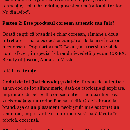
fabricație, sediul brandului, povestea reală a fondatorilor.
Nu din „vibe”.
Partea 2: Este produsul coreean autentic sau fals?
Odată ce știi că brandul e chiar coreean, rămâne a doua
întrebare — mai ales dacă ai cumpărat de la un vânzător
necunoscut. Popularitatea K-Beauty a atras și un val de
contrafaceri, în special la branduri-vedetă precum COSRX,
Beauty of Joseon, Anua sau Missha.
Iată la ce te uiți:
Codul de lot (batch code) și datele.
Produsele autentice
au un cod de lot alfanumeric, dată de fabricație și expirare,
imprimate direct pe flacon sau cutie — nu doar lipite ca
sticker adăugat ulterior. Formatul diferă de la brand la
brand, așa că un plasament neobișnuit nu e automat un
semn rău; important e ca imprimarea să pară făcută în
fabrică, coerentă.