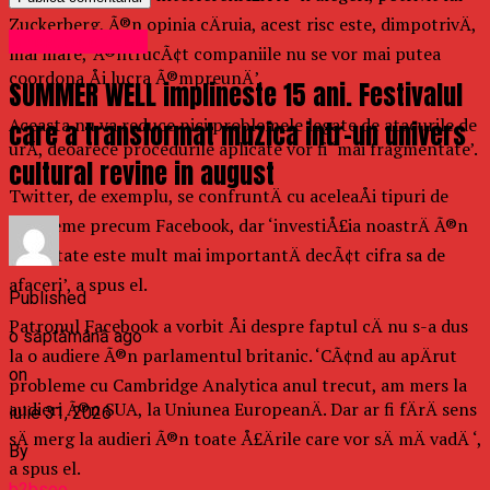
Zuckerberg, Ã®n opinia cÄruia, acest risc este, dimpotrivÄ,
Uncategorized
mai mare, ‘Ã®ntrucÃ¢t companiile nu se vor mai putea
coordona Åi lucra Ã®mpreunÄ’.
SUMMER WELL implineste 15 ani. Festivalul
Aceasta nu va reduce nici problemele legate de atacurile de
care a transformat muzica intr-un univers
urÄ, deoarece procedurile aplicate vor fi ‘mai fragmentate’.
cultural revine in august
Twitter, de exemplu, se confruntÄ cu aceleaÅi tipuri de
probleme precum Facebook, dar ‘investiÅ£ia noastrÄ Ã®n
securitate este mult mai importantÄ decÃ¢t cifra sa de
afaceri’, a spus el.
Published
Patronul Facebook a vorbit Åi despre faptul cÄ nu s-a dus
o săptămână ago
la o audiere Ã®n parlamentul britanic. ‘CÃ¢nd au apÄrut
on
probleme cu Cambridge Analytica anul trecut, am mers la
audieri Ã®n SUA, la Uniunea EuropeanÄ. Dar ar fi fÄrÄ sens
iulie 31, 2026
sÄ merg la audieri Ã®n toate Å£Ärile care vor sÄ mÄ vadÄ ‘,
By
a spus el.
b2bseo