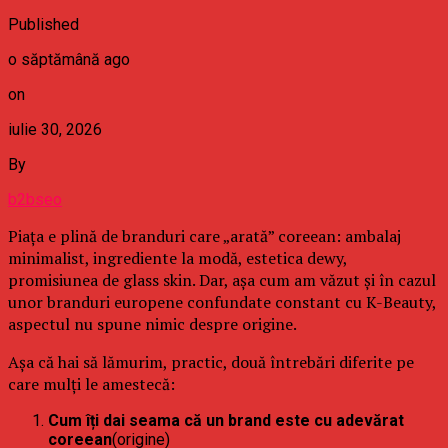
Published
o săptămână ago
on
iulie 30, 2026
By
b2bseo
Piața e plină de branduri care „arată” coreean: ambalaj
minimalist, ingrediente la modă, estetica dewy,
promisiunea de glass skin. Dar, așa cum am văzut și în cazul
unor branduri europene confundate constant cu K-Beauty,
aspectul nu spune nimic despre origine.
Așa că hai să lămurim, practic, două întrebări diferite pe
care mulți le amestecă:
Cum îți dai seama că un brand este cu adevărat
coreean
(origine)