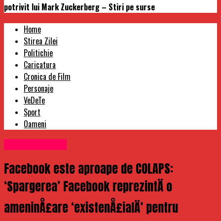
potrivit lui Mark Zuckerberg – Stiri pe surse
Home
Stirea Zilei
Politichie
Caricatura
Cronica de Film
Personaje
VeDeTe
Sport
Oameni
Uncategorized
Facebook este aproape de COLAPS:
‘Spargerea’ Facebook reprezintÄ o
ameninÅ£are ‘existenÅ£ialÄ’ pentru