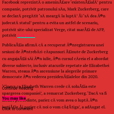
Facebook reprezintÄ o ameninÅ£are ‘existenÅ£ialÄ’ pentru
companie, potrivit patronului sÄu, Mark Zuckerberg, care
se declarÄ pregÄtit ‘sÄ meargÄ la luptÄ’ Åi ‘sÄ dea Ã®n
judecatÄ statul’ pentru a evita un astfel de scenariu,
potrivit site-ului specializat Verge, citat marÅ£i de AFP,
potrivit
Agerpres.
PublicaÅ£ia afirmÄ cÄ a recuperat Ã®nregistrarea unei
sesiuni de Ã®ntrebÄri-rÄspunsuri Å£inute de Zuckerberg
cu angajaÅ£ii sÄi Ã®n iulie, Ã®n cursul cÄreia el a abordat
diverse subiecte, inclusiv atacurile repetate ale Elizabethei
Warren, steaua Ã®n ascensiune la alegerile primare
democrate Ã®n vederea prezidenÅ£ialelor din 2020.
‘Cineva ca Elizabeth Warren crede cÄ soluÅ£ia este
Continue Reading
spargerea companiei’, a remarcat Zuckerberg. ‘DacÄ va fi
You may like
aleasÄ preÅedinte, pariez cÄ vom avea o luptÄ Ã®n
justiÅ£ie Åi pariez cÄ noi o vom cÃ¢Åtiga’, a adÄugat el.
Click to comment