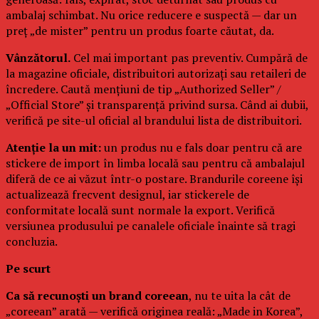
ambalaj schimbat. Nu orice reducere e suspectă — dar un
preț „de mister” pentru un produs foarte căutat, da.
Vânzătorul.
Cel mai important pas preventiv. Cumpără de
la magazine oficiale, distribuitori autorizați sau retaileri de
încredere. Caută mențiuni de tip „Authorized Seller” /
„Official Store” și transparență privind sursa. Când ai dubii,
verifică pe site-ul oficial al brandului lista de distribuitori.
Atenție la un mit:
un produs nu e fals doar pentru că are
stickere de import în limba locală sau pentru că ambalajul
diferă de ce ai văzut într-o postare. Brandurile coreene își
actualizează frecvent designul, iar stickerele de
conformitate locală sunt normale la export. Verifică
versiunea produsului pe canalele oficiale înainte să tragi
concluzia.
Pe scurt
Ca să recunoști un brand coreean
, nu te uita la cât de
„coreean” arată — verifică originea reală: „Made in Korea”,