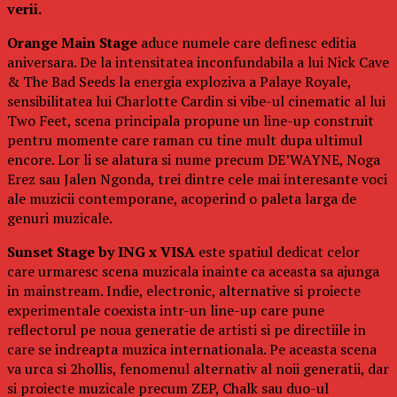
verii.
Orange Main Stage
aduce numele care definesc editia
aniversara. De la intensitatea inconfundabila a lui Nick Cave
& The Bad Seeds la energia exploziva a Palaye Royale,
sensibilitatea lui Charlotte Cardin si vibe-ul cinematic al lui
Two Feet, scena principala propune un line-up construit
pentru momente care raman cu tine mult dupa ultimul
encore. Lor li se alatura si nume precum DE’WAYNE, Noga
Erez sau Jalen Ngonda, trei dintre cele mai interesante voci
ale muzicii contemporane, acoperind o paleta larga de
genuri muzicale.
Sunset Stage by ING x VISA
este spatiul dedicat celor
care urmaresc scena muzicala inainte ca aceasta sa ajunga
in mainstream. Indie, electronic, alternative si proiecte
experimentale coexista intr-un line-up care pune
reflectorul pe noua generatie de artisti si pe directiile in
care se indreapta muzica internationala. Pe aceasta scena
va urca si 2hollis, fenomenul alternativ al noii generatii, dar
si proiecte muzicale precum ZEP, Chalk sau duo-ul