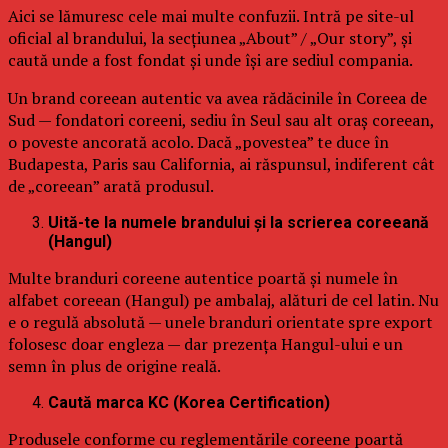
Aici se lămuresc cele mai multe confuzii. Intră pe site-ul
oficial al brandului, la secțiunea „About” / „Our story”, și
caută unde a fost fondat și unde își are sediul compania.
Un brand coreean autentic va avea rădăcinile în Coreea de
Sud — fondatori coreeni, sediu în Seul sau alt oraș coreean,
o poveste ancorată acolo. Dacă „povestea” te duce în
Budapesta, Paris sau California, ai răspunsul, indiferent cât
de „coreean” arată produsul.
Uită-te la numele brandului și la scrierea coreeană
(Hangul)
Multe branduri coreene autentice poartă și numele în
alfabet coreean (Hangul) pe ambalaj, alături de cel latin. Nu
e o regulă absolută — unele branduri orientate spre export
folosesc doar engleza — dar prezența Hangul-ului e un
semn în plus de origine reală.
Caută marca KC (Korea Certification)
Produsele conforme cu reglementările coreene poartă