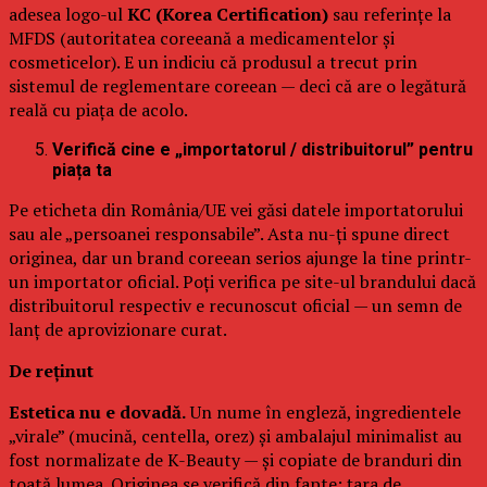
adesea logo-ul
KC (Korea Certification)
sau referințe la
MFDS (autoritatea coreeană a medicamentelor și
cosmeticelor). E un indiciu că produsul a trecut prin
sistemul de reglementare coreean — deci că are o legătură
reală cu piața de acolo.
Verifică cine e „importatorul / distribuitorul” pentru
piața ta
Pe eticheta din România/UE vei găsi datele importatorului
sau ale „persoanei responsabile”. Asta nu-ți spune direct
originea, dar un brand coreean serios ajunge la tine printr-
un importator oficial. Poți verifica pe site-ul brandului dacă
distribuitorul respectiv e recunoscut oficial — un semn de
lanț de aprovizionare curat.
De reținut
Estetica nu e dovadă.
Un nume în engleză, ingredientele
„virale” (mucină, centella, orez) și ambalajul minimalist au
fost normalizate de K-Beauty — și copiate de branduri din
toată lumea. Originea se verifică din fapte: țara de