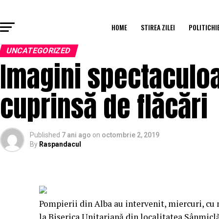
HOME
STIREA ZILEI
POLITICHI
UNCATEGORIZED
Imagini spectaculoa
cuprinsă de flăcări
Published
7 ani ago
on
octombrie 2, 2019
By
Raspandacul
Pompierii din Alba au intervenit, miercuri, cu
la Biserica Unitariană din localitatea Sânmiclă