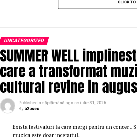
CLICK T
UNCATEGORIZED
SUMMER WELL implineste 
care a transformat muzi
cultural revine in augus
Published
o săptămână ago
on
iulie 31, 2026
By
b2bseo
Exista festivaluri la care mergi pentru un concert. 
muzica este doar inceputul.