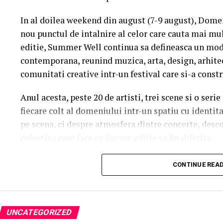
In al doilea weekend din august (7-9 august), Dome
nou punctul de intalnire al celor care cauta mai mul
editie, Summer Well continua sa defineasca un mod 
contemporana, reunind muzica, arta, design, arhit
comunitati creative intr-un festival care si-a constr
Anul acesta, peste 20 de artisti, trei scene si o ser
fiecare colt al domeniului intr-un spatiu cu identit
pe scena, ci despre atmosfera dintre concerte, desc
colectiva care face ca fiecare editie sa fie diferita.
Trei scene. Trei universuri. Un singur soundtrac
CONTINUE REA
Orange Main Stage
aduce numele care definesc ed
inconfundabila a lui Nick Cave & The Bad Seeds la 
sensibilitatea lui Charlotte Cardin si vibe-ul cinem
UNCATEGORIZED