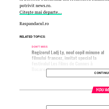
potrivit news.ro.
Citește mai departe…
Raspandacul.ro
RELATED TOPICS:
DON'T MISS
Regizorul Ladj Ly, noul copil minune al
filmului francez, invitat special la
festivalul Les Films de Cannes à
Bucarest
CONTINU
YOU M