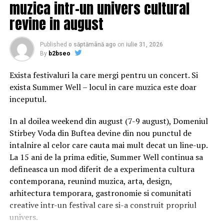
muzica intr-un univers cultural
două violuri.
revine in august
Mats Malm, purtător de cuvânt al Academiei Suedeze
începând din luna iunie, a afirmat la un panel de discuţii
Published
o săptămână ago
on
iulie 31, 2026
organizat recent la Târgul de Carte de la Goteborg că
By
b2bseo
starea actuală de spirit din rândul instituţiei este una
Exista festivaluri la care mergi pentru un concert. Si
„foarte constructivă”.
exista Summer Well – locul in care muzica este doar
„A fost dureros. Există nişte vânătăi”, a adăugat el,
inceputul.
referindu-se la criza prin care a trecut Academia
In al doilea weekend din august (7-9 august), Domeniul
Suedeză.
Stirbey Voda din Buftea devine din nou punctul de
Spre deosebire de alte premii literare prestigioase,
intalnire al celor care cauta mai mult decat un line-up.
Academia Suedeză nu publică o listă a scriitorilor
La 15 ani de la prima editie, Summer Well continua sa
nominalizaţi, fapt care face mult mai dificilă tentativa
defineasca un mod diferit de a experimenta cultura
de a ghici numele laureatului premiului Nobel pentru
contemporana, reunind muzica, arta, design,
literatură. Alegerea făcută de Academia Suedeză în
arhitectura temporara, gastronomie si comunitati
2016, când premiul a fost atribuit cântăreţului şi
creative intr-un festival care si-a construit propriul
textierului american Bob Dylan, i-a surprins pe mulţi
univers.