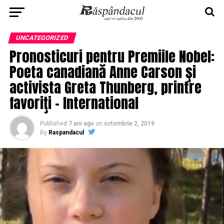
UNCATEGORIZED
Pronosticuri pentru Premiile Nobel:
Poeta canadiană Anne Carson şi
activista Greta Thunberg, printre
favoriţi – International
Published
7 ani ago
on
octombrie 2, 2019
By
Raspandacul