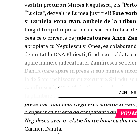
vestitii procurori Mircea Negulescu, zis “Porto
“Lucica”, dezvaluie Lumea Justitiei!
Este vor
si Daniela Popa Ivan, ambele de la Tribun
lungul timpului presa locala sau centrala a ofer
ceea ce o priveste pe
judecatoarea Anca Zam
apropiata cu Negulescu si Onea, ea colaborand 
denuntat la DNA Ploiesti, fiind apoi cablata cu 
apare numele judecatoarei Zamfirescu se refer
Danila (care apare in presa si sub numele inco
la de 5 ani inchisoare cu executare. Stiindu-se
Zamfirescu la DNA Ploiesti pentru abuz in servic
CONTINU
la plimbare de procurorul Mircea Negulescu, a
prezentat domnului Negulescu situatia si i-a
a sugerat ca nu este de competenta dumnealui.
YOU M
Negulescu avea o relatie foarte buna cu doamn
Carmen Danila.