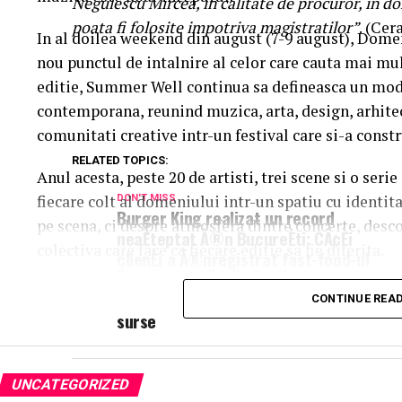
Negulescu Mircea, in calitate de procuror, in d
poata fi folosite impotriva magistratilor”
. (Cer
In al doilea weekend din august (7-9 august), Dome
nou punctul de intalnire al celor care cauta mai mul
editie, Summer Well continua sa defineasca un mod 
contemporana, reunind muzica, arta, design, arhit
comunitati creative intr-un festival care si-a constr
RELATED TOPICS:
Anul acesta, peste 20 de artisti, trei scene si o ser
fiecare colt al domeniului intr-un spatiu cu identit
DON'T MISS
Burger King realizat un record
pe scena, ci despre atmosfera dintre concerte, desc
neaÈteptat Ã®n BucureÈti: CÃ¢Èi
colectiva care face ca fiecare editie sa fie diferita.
clienÈi a Ã®nregistrat fast-food-ul
Ã®n prima sÄptÄmÃ¢nÄ de
Trei scene. Trei universuri. Un singur soundtrac
funcÈionare Ã®n CapitalÄ – Stiri pe
CONTINUE REA
surse
Orange Main Stage
aduce numele care definesc ed
inconfundabila a lui Nick Cave & The Bad Seeds la 
sensibilitatea lui Charlotte Cardin si vibe-ul cinem
UNCATEGORIZED