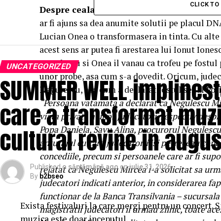
CLICK T
Despre cealalta judecatoare de la Tribun
ar fi ajuns sa dea anumite solutii pe placul D
Lucian Onea o transformasera in tinta. Cu alte
acest sens ar putea fi arestarea lui Ionut Ione
Negulescu si Onea il vanau ca trofeu pe fostul 
UNCATEGORIZED
unor probe, asa cum s-a dovedit. Oricum, jude
SUMMER WELL implineste 
Negulescu, asa cum a declarat fostul sef al Poli
“Persoana vatamata a declarat ca Negulescu Mirc
care a transformat muzi
viata privata a unor judecatori, respectiv despr
cultural revine in augus
Popa Daniela, Savu Alina, procurorul Negulescu
anturajul cu care judecatorii isi petreceau conce
concediile, precum si persoanele care ar fi supor
Published
o săptămână ago
on
iulie 31, 2026
relatat ca Negulescu Mircea i-a solicitat sa urm
By
b2bseo
judecatori indicati anterior, in considerarea f
functionar de la Banca Transilvania – sucursala
Exista festivaluri la care mergi pentru un concert. 
magistratii judecatori il urmau zilnic, toate ac
muzica este doar inceputul.