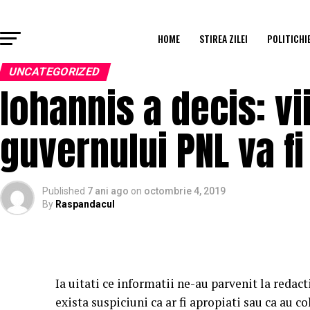
HOME
STIREA ZILEI
POLITICHI
UNCATEGORIZED
Iohannis a decis: vi
guvernului PNL va fi
Published
7 ani ago
on
octombrie 4, 2019
By
Raspandacul
Ia uitati ce informatii ne-au parvenit la redac
exista suspiciuni ca ar fi apropiati sau ca au co