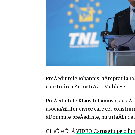
PreÅedintele Iohannis, aÅteptat la I
construirea AutostrÄzii Moldovei
PreÅedintele Klaus Iohannis este aÅt
asociaÅ£iilor civice care cer construi
âDomnule preÅedinte, nu uitaÅ£i de 
CiteÈte Èi:Â
VIDEO Carnagiu pe o Èose