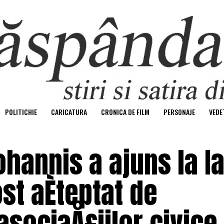
POLITICHIE
CARICATURA
CRONICA DE FILM
PERSONAJE
VEDE
hannis a ajuns la IaÈ
ost aÈteptat de
asociaÅ£iilor civice