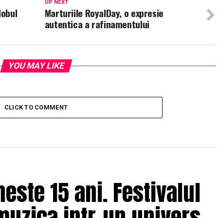
UP NEXT
lobul
Marturiile RoyalDay, o expresie
autentica a rafinamentului
YOU MAY LIKE
CLICK TO COMMENT
ste 15 ani. Festivalul
muzica intr-un univers