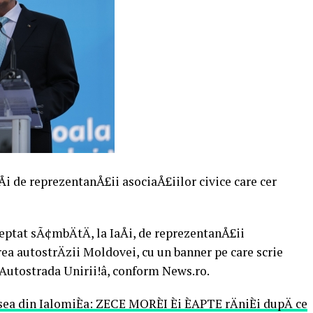
aÅi de reprezentanÅ£ii asociaÅ£iilor civice care cer
eptat sÃ¢mbÄtÄ, la IaÅi, de reprezentanÅ£ii
rea autostrÄzii Moldovei, cu un banner pe care scrie
Autostrada Unirii!â, conform News.ro.
a din IalomiÈa: ZECE MORÈI Èi ÈAPTE rÄniÈi dupÄ ce