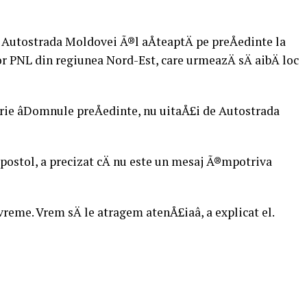
u Autostrada Moldovei Ã®l aÅteaptÄ pe preÅedinte la
 PNL din regiunea Nord-Est, care urmeazÄ sÄ aibÄ loc
crie âDomnule preÅedinte, nu uitaÅ£i de Autostrada
Apostol, a precizat cÄ nu este un mesaj Ã®mpotriva
vreme. Vrem sÄ le atragem atenÅ£iaâ, a explicat el.