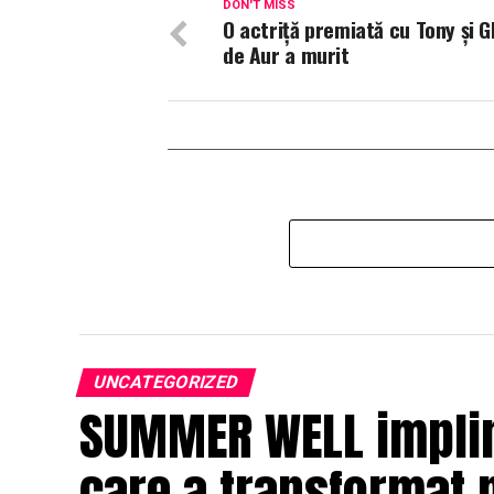
DON'T MISS
O actriţă premiată cu Tony şi G
de Aur a murit
UNCATEGORIZED
SUMMER WELL impline
care a transformat 