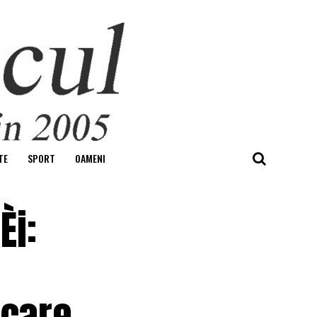
TE
SPORT
OAMENI
i:
 care