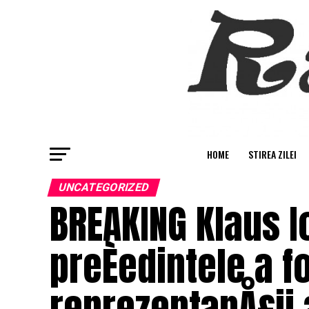
HOME
STIREA ZILEI
UNCATEGORIZED
BREAKING Klaus Io
preÈedintele a f
reprezentanÅ£ii 