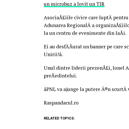
un microbuz a lovit un TIR
AsociaÅ£iile civice care luptÄ pentr
Adunarea RegionalÄ a organizaÅ£iilor
la un centru de evenimente din IaÅi.
Ei au desfÄÅurat un banner pe care s
Unirii!â.
Unul dintre liderii prezenÅ£i, Ionel 
preÅedintelui.
âPNL va ajunge la putere Ã®n scurtÄ 
Raspandacul.ro
RELATED TOPICS: