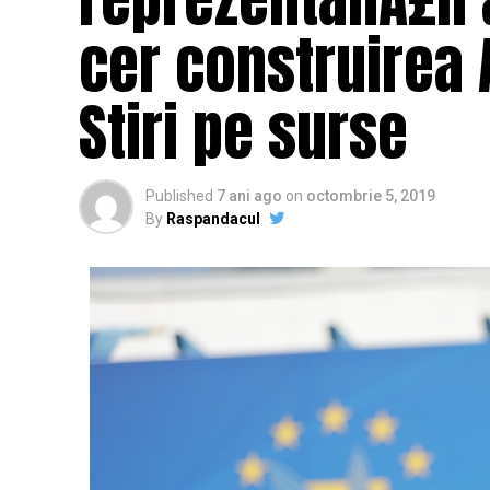
cer construirea A
Stiri pe surse
Published
7 ani ago
on
octombrie 5, 2019
By
Raspandacul