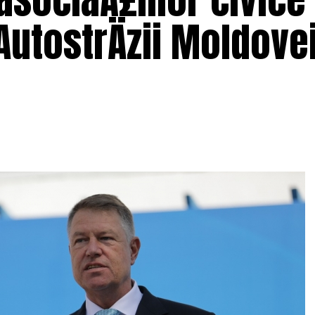
utostrÄzii Moldovei