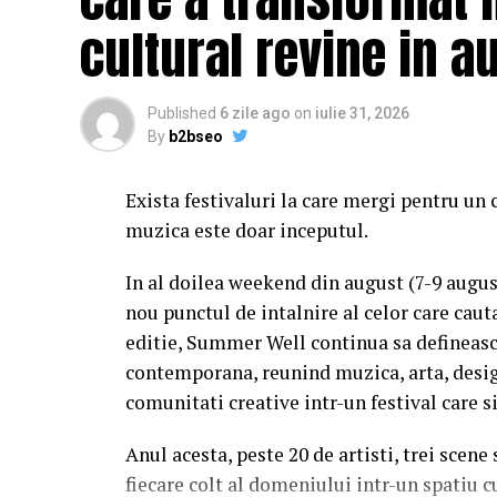
cultural revine in a
Published
6 zile ago
on
iulie 31, 2026
By
b2bseo
Exista festivaluri la care mergi pentru un 
muzica este doar inceputul.
In al doilea weekend din august (7-9 augu
nou punctul de intalnire al celor care caut
editie, Summer Well continua sa defineasc
contemporana, reunind muzica, arta, desig
comunitati creative intr-un festival care s
Anul acesta, peste 20 de artisti, trei scene
fiecare colt al domeniului intr-un spatiu c