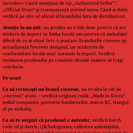
încredere. Caută mențiuni de tip „Authorized Seller” /
„Official Store” și transparență privind sursa. Când ai dubii,
verifică pe site-ul oficial al brandului lista de distribuitori.
Atenție la un mit:
un produs nu e fals doar pentru că are
stickere de import în limba locală sau pentru că ambalajul
diferă de ce ai văzut într-o postare. Brandurile coreene își
actualizează frecvent designul, iar stickerele de
conformitate locală sunt normale la export. Verifică
versiunea produsului pe canalele oficiale înainte să tragi
concluzia.
Pe scurt
Ca să recunoști un brand coreean
, nu te uita la cât de
„coreean” arată — verifică originea reală: „Made in Korea”,
sediul companiei, povestea fondatorilor, marca KC, Hangul-
ul pe ambalaj.
Ca să te asiguri că produsul e autentic
, verifică batch
code-ul și datele, QR/holograma, calitatea ambalajului,
textura, prețul plauzibil comercial și, mai ales, cumpără de