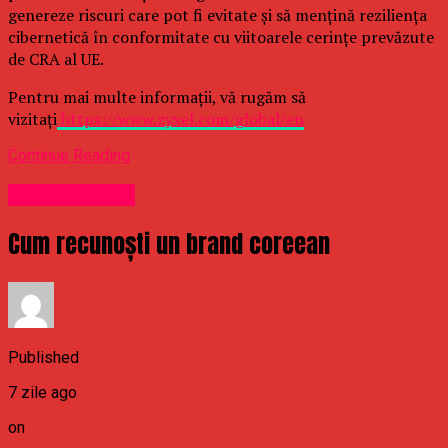
genereze riscuri care pot fi evitate și să mențină reziliența
cibernetică în conformitate cu viitoarele cerințe prevăzute
de CRA al UE.
Pentru mai multe informații, vă rugăm să
vizitați
https://www.zyxel.com/global/en
Continue Reading
Uncategorized
Cum recunoști un brand coreean
Published
7 zile ago
on