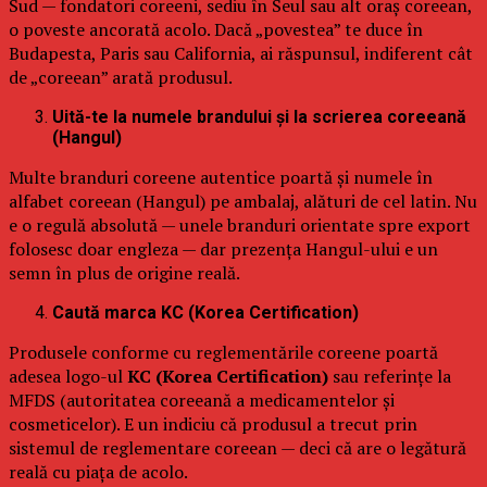
Sud — fondatori coreeni, sediu în Seul sau alt oraș coreean,
o poveste ancorată acolo. Dacă „povestea” te duce în
Budapesta, Paris sau California, ai răspunsul, indiferent cât
de „coreean” arată produsul.
Uită-te la numele brandului și la scrierea coreeană
(Hangul)
Multe branduri coreene autentice poartă și numele în
alfabet coreean (Hangul) pe ambalaj, alături de cel latin. Nu
e o regulă absolută — unele branduri orientate spre export
folosesc doar engleza — dar prezența Hangul-ului e un
semn în plus de origine reală.
Caută marca KC (Korea Certification)
Produsele conforme cu reglementările coreene poartă
adesea logo-ul
KC (Korea Certification)
sau referințe la
MFDS (autoritatea coreeană a medicamentelor și
cosmeticelor). E un indiciu că produsul a trecut prin
sistemul de reglementare coreean — deci că are o legătură
reală cu piața de acolo.