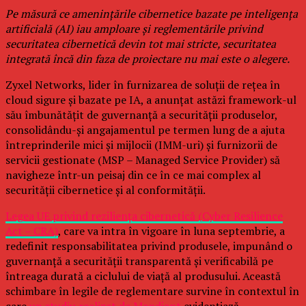
Pe măsură ce amenințările cibernetice bazate pe inteligența
artificială (AI) iau amploare și reglementările privind
securitatea cibernetică devin tot mai stricte, securitatea
integrată încă din faza de proiectare nu mai este o alegere.
Zyxel Networks, lider în furnizarea de soluții de rețea în
cloud sigure și bazate pe IA, a anunțat astăzi framework-ul
său îmbunătățit de guvernanță a securității produselor,
consolidându-și angajamentul pe termen lung de a ajuta
întreprinderile mici și mijlocii (IMM-uri) și furnizorii de
servicii gestionate (MSP – Managed Service Provider) să
navigheze într-un peisaj din ce în ce mai complex al
securității cibernetice și al conformității.
Legea UE privind reziliența cibernetică (Cyber Resilience
Act – CRA)
, care va intra în vigoare în luna septembrie, a
redefinit responsabilitatea privind produsele, impunând o
guvernanță a securității transparentă și verificabilă pe
întreaga durată a ciclului de viață al produsului. Această
schimbare în legile de reglementare survine în contextul în