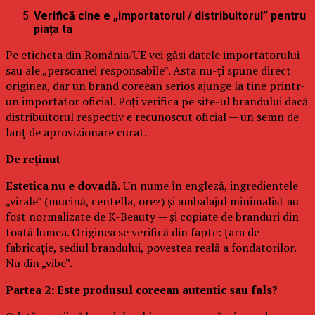
Verifică cine e „importatorul / distribuitorul” pentru
piața ta
Pe eticheta din România/UE vei găsi datele importatorului
sau ale „persoanei responsabile”. Asta nu-ți spune direct
originea, dar un brand coreean serios ajunge la tine printr-
un importator oficial. Poți verifica pe site-ul brandului dacă
distribuitorul respectiv e recunoscut oficial — un semn de
lanț de aprovizionare curat.
De reținut
Estetica nu e dovadă.
Un nume în engleză, ingredientele
„virale” (mucină, centella, orez) și ambalajul minimalist au
fost normalizate de K-Beauty — și copiate de branduri din
toată lumea. Originea se verifică din fapte: țara de
fabricație, sediul brandului, povestea reală a fondatorilor.
Nu din „vibe”.
Partea 2: Este produsul coreean autentic sau fals?