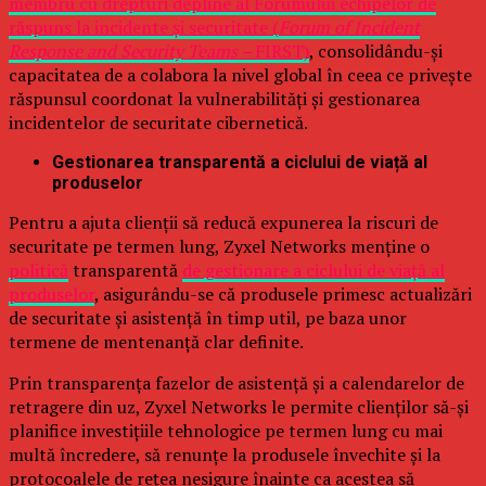
membru cu drepturi depline al Forumului echipelor de
răspuns la incidente și securitate (
Forum of Incident
Response and Security Teams –
FIRST)
, consolidându-și
capacitatea de a colabora la nivel global în ceea ce privește
răspunsul coordonat la vulnerabilități și gestionarea
incidentelor de securitate cibernetică.
Gestionarea transparentă a ciclului de viață al
produselor
Pentru a ajuta clienții să reducă expunerea la riscuri de
securitate pe termen lung, Zyxel Networks menține o
politică
transparentă
de gestionare a ciclului de viață al
produselor
, asigurându-se că produsele primesc actualizări
de securitate și asistență în timp util, pe baza unor
termene de mentenanță clar definite.
Prin transparența fazelor de asistență și a calendarelor de
retragere din uz, Zyxel Networks le permite clienților să-și
planifice investițiile tehnologice pe termen lung cu mai
multă încredere, să renunțe la produsele învechite și la
protocoalele de rețea nesigure înainte ca acestea să