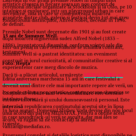
artistice creeaza in fiecare seara un nou context de
ceremonii oficiale organizate la Stockholm şi la Oslo, pe 10
intalnire si explorare, intr-un playground urban in care
decembrie, ziua în care se comemorează moartea
granitele dintre club, galerie si festival devin tot mai greu
fondatorului distincţiilor, Alfred Nobel, decedat în 1896.
de definit.
Premiile Nobel sunt decernate din 1901 şi au fost create
15 ani de Summer Well
după moartea inginerului sudez Alfred Nobel (1833 –
1896), inventatorul dinamitei, conform voinţei sale din
Intr-un peisaj in care festivalurile se schimba constant,
testament.
Summer Well si-a pastrat identitatea: un eveniment
construit in jurul curiozitatii, al comunitatilor creative si al
Foto: Hepta
experientelor care merg dincolo de muzica.
Dacă ţi-a plăcut articolul, urmăreşte
MEDIAFAX.RO pe
Editia aniversara marcheaza 15 ani in care festivalul a
FACEBOOK »
devenit unul dintre cele mai importante repere ale verii, un
loc unde cultura pop, estetica contemporana si muzica se
Conținutul website-ului www.mediafax.ro este destinat
intalnesc firesc.
exclusiv informării și uzului dumneavoastră personal. Este
interzisă
republicarea conținutului acestui site în lipsa
In luna august, Domeniul Stirbey Voda devine din nou locul
unui acord din partea MEDIAFAX. Pentru a obține acest
in care soundtrack-ul verii se asculta, dar mai ales se
acord, vă rugăm să ne contactați la adresa
traieste.
vanzari@mediafax.ro.
Programul complet si detaliile logistice sunt disponibile pe