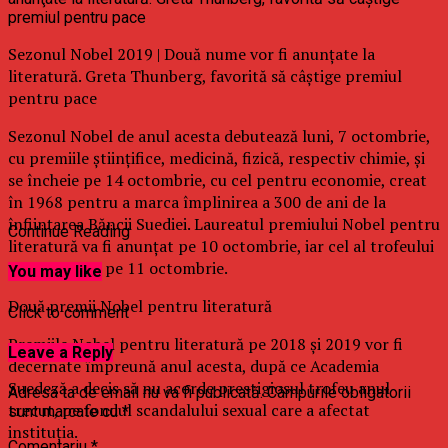
Sezonul Nobel 2019 | Două nume vor fi anunţate la
literatură. Greta Thunberg, favorită să câştige premiul
pentru pace
Sezonul Nobel de anul acesta debutează luni, 7 octombrie,
cu premiile ştiinţifice, medicină, fizică, respectiv chimie, şi
se încheie pe 14 octombrie, cu cel pentru economie, creat
în 1968 pentru a marca împlinirea a 300 de ani de la
înfiinţarea Băncii Suediei. Laureatul premiului Nobel pentru
Continue Reading
literatură va fi anunţat pe 10 octombrie, iar cel al trofeului
pentru pace, pe 11 octombrie.
You may like
Două premii Nobel pentru literatură
Click to comment
Premiile Nobel pentru literatură pe 2018 şi 2019 vor fi
Leave a Reply
decernate împreună anul acesta, după ce Academia
Suedeză a decis să nu acorde prestigiosul trofeu anul
Adresa ta de email nu va fi publicată.
Câmpurile obligatorii
trecut, pe fondul scandalului sexual care a afectat
sunt marcate cu
*
instituţia.
Comentariu
*