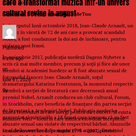
care a transformat muzica intr-un univers
Alfred Nobel.
cultural revine in august
Academia Nobel şi scandalul #MeToo
La începutul lunii octombrie 2018, Jean-Claude Arnault, un
francez în vârstă de 72 de ani care a provocat scandalul
Nobel, a fost condamnat la doi ani de închisoare, pentru
violarea unei femei.
Published
În noiembrie 2017, publicaţia suedeză Dagens Nyheter a
6 zile ago
scris că mai multe membre, precum şi soţii şi fiice ale unor
on
membri ai Academiei Suedeze ar fi fost abuzate sexual de
fotograful francez Jean-Claude Arnault, soţul
iulie 31, 2026
dramaturgului Katarina Frostenson, la momentul respectiv
membră a secţiei de literatură care decernează anual
By
premiul Nobel. Arnault conducea un club cultural, Forum,
b2bseo
în Stockholm, care beneficia de finanţare din partea secţiei
de literatură a Academiei Nobel. Publicaţia suedeză a
Exista festivaluri la care mergi pentru un concert. Si exista
prezentat şi mărturiile a 18 femei care spuneau că au fost
Summer Well – locul in care muzica este doar inceputul.
abuzate sexual sau violate de respectivul bărbat. Abuzurile
In al doilea weekend din august (7-9 august), Domeniul
sexuale au avut loc în perioada 1996 – 2017, potrivit