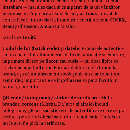
Odată ce știi că brandul e chiar coreean, rămâne a doua
întrebare — mai ales dacă ai cumpărat de la un vânzător
necunoscut. Popularitatea K-Beauty a atras și un val de
contrafaceri, în special la branduri-vedetă precum COSRX,
Beauty of Joseon, Anua sau Missha.
Iată la ce te uiți:
Codul de lot (batch code) și datele.
Produsele autentice
au un cod de lot alfanumeric, dată de fabricație și expirare,
imprimate direct pe flacon sau cutie — nu doar lipite ca
sticker adăugat ulterior. Formatul diferă de la brand la
brand, așa că un plasament neobișnuit nu e automat un
semn rău; important e ca imprimarea să pară făcută în
fabrică, coerentă.
QR code / hologramă / sticker de verificare.
Multe
branduri coreene (Missha, Dr.Jart+ și altele) includ
holograme, QR-uri sau stickere de autentificare care se pot
verifica pe site-ul oficial sau printr-o aplicație. Un fals fie
nu le are, fie pică la verificare.