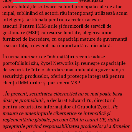
care
un studiu realizat de Mandiant
evidențiază
vulnerabilitățile software ca fiind principala cale de atac
inițial, subliniind că actorii rău intenționați utilizează acum
inteligența artificială pentru a accelera aceste
atacuri. Pentru IMM-urile și furnizorii de servicii de
gestionare (MSP) cu resurse limitate, alegerea unor
furnizori de încredere, cu capacități mature de guvernanță
a securității, a devenit mai importantă ca niciodată.
În urma unei serii de îmbunătățiri recente aduse
portofoliului său, Zyxel Networks își reunește capacitățile
de securitate într-o abordare mai unificată a guvernanței
securității produselor, oferind protecție integrată pentru
clienții IMM-urilor și partenerii MSP.
„În prezent, securitatea cibernetică nu se mai poate baza
doar pe promisiuni
”, a declarat Edward Yu, directorul
pentru securitatea informațiilor al Grupului Zyxel. „
Pe
măsură ce amenințările cibernetice se intensifică și
reglementările globale, precum CRA în cadrul UE, ridică
așteptările privind responsabilitatea produselor și a firmelor