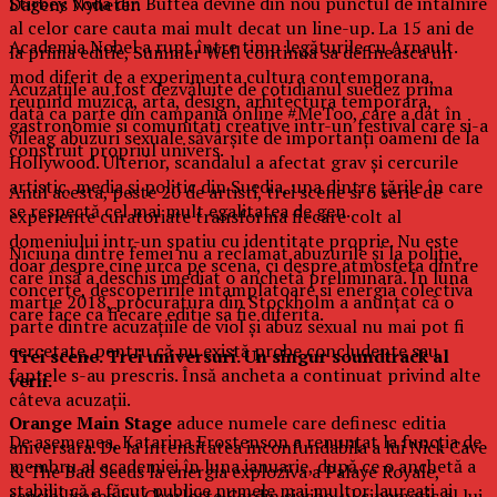
Stirbey Voda din Buftea devine din nou punctul de intalnire
Dagens Nyheter.
al celor care cauta mai mult decat un line-up. La 15 ani de
Academia Nobel a rupt între timp legăturile cu Arnault.
la prima editie, Summer Well continua sa defineasca un
mod diferit de a experimenta cultura contemporana,
Acuzaţiile au fost dezvăluite de cotidianul suedez prima
reunind muzica, arta, design, arhitectura temporara,
dată ca parte din campania online #MeToo, care a dat în
gastronomie si comunitati creative intr-un festival care si-a
vileag abuzuri sexuale săvârşite de importanţi oameni de la
construit propriul univers.
Hollywood. Ulterior, scandalul a afectat grav şi cercurile
artistic, media şi politic din Suedia, una dintre ţările în care
Anul acesta, peste 20 de artisti, trei scene si o serie de
se respectă cel mai mult egalitatea de gen.
experiente curatoriate transforma fiecare colt al
domeniului intr-un spatiu cu identitate proprie. Nu este
Niciuna dintre femei nu a reclamat abuzurile şi la poliţie,
doar despre cine urca pe scena, ci despre atmosfera dintre
care însă a deschis imediat o anchetă preliminară. În luna
concerte, descoperirile intamplatoare si energia colectiva
martie 2018, procuratura din Stockholm a anunţat că o
care face ca fiecare editie sa fie diferita.
parte dintre acuzaţiile de viol şi abuz sexual nu mai pot fi
cercetate, pentru că nu există probe concludente sau
Trei scene. Trei universuri. Un singur soundtrack al
faptele s-au prescris. Însă ancheta a continuat privind alte
verii.
câteva acuzaţii.
Orange Main Stage
aduce numele care definesc editia
De asemenea, Katarina Frostenson a renunţat la funcţia de
aniversara. De la intensitatea inconfundabila a lui Nick Cave
membru al academiei în luna ianuarie, după ce o anchetă a
& The Bad Seeds la energia exploziva a Palaye Royale,
stabilit că a făcut publice numele mai multor laureaţi ai
sensibilitatea lui Charlotte Cardin si vibe-ul cinematic al lui