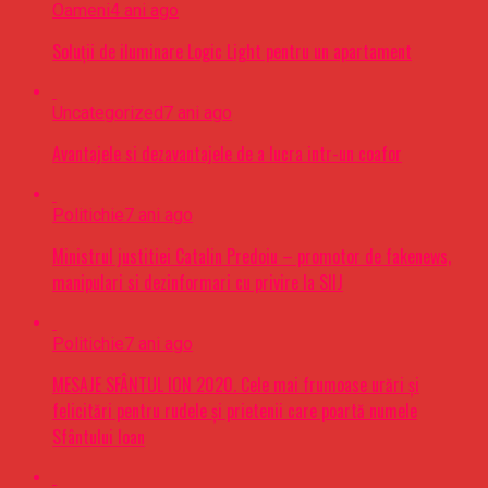
Oameni
4 ani ago
Soluții de iluminare Logic Light pentru un apartament
Uncategorized
7 ani ago
Avantajele si dezavantajele de a lucra intr-un coafor
Politichie
7 ani ago
Ministrul justitiei Catalin Predoiu – promotor de fakenews,
manipulari si dezinformari cu privire la SIIJ
Politichie
7 ani ago
MESAJE SFÂNTUL ION 2020. Cele mai frumoase urări şi
felicitări pentru rudele şi prietenii care poartă numele
Sfântului Ioan