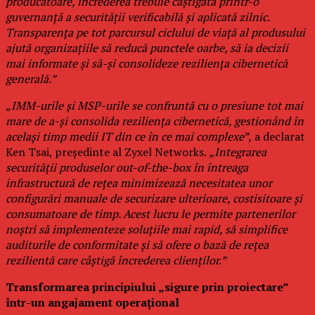
producătoare, încrederea trebuie câștigată printr-o
guvernanță a securității verificabilă și aplicată zilnic.
Transparența pe tot parcursul ciclului de viață al produsului
ajută organizațiile să reducă punctele oarbe, să ia decizii
mai informate și să-și consolideze reziliența cibernetică
generală.”
„IMM-urile și MSP-urile se confruntă cu o presiune tot mai
mare de a-și consolida reziliența cibernetică, gestionând în
același timp medii IT din ce în ce mai complexe”,
a declarat
Ken Tsai, președinte al Zyxel Networks.
„Integrarea
securității produselor out-of-the-box în întreaga
infrastructură de rețea minimizează necesitatea unor
configurări manuale de securizare ulterioare, costisitoare și
consumatoare de timp. Acest lucru le permite partenerilor
noștri să implementeze soluțiile mai rapid, să simplifice
auditurile de conformitate și să ofere o bază de rețea
rezilientă care câștigă încrederea clienților.”
Transformarea principiului „sigure prin proiectare”
într-un angajament operațional