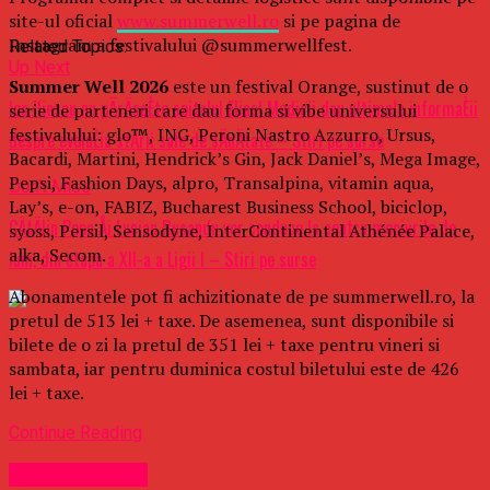
site-ul oficial
www.summerwell.ro
si pe pagina de
Instagram a festivalului @summerwellfest.
Related Topics:
Up Next
Summer Well 2026
este un festival Orange, sustinut de o
Ion Iliescu nu pÄrÄseÈte spitalul Elias! Medicii dau ultimele informaÈii
serie de parteneri care dau forma si vibe universului
festivalului: glo™, ING, Peroni Nastro Azzurro, Ursus,
despre evoluÈia stÄrii sale de sÄnÄtate – Stiri pe surse
Bacardi, Martini, Hendrick’s Gin, Jack Daniel’s, Mega Image,
Pepsi, Fashion Days, alpro, Transalpina, vitamin aqua,
Don't Miss
Lay’s, e-on, FABIZ, Bucharest Business School, biciclop,
CÄtÄlin Popa Åi Lucian Rusandu vor conduce la centru meciurile de
syoss, Persil, Sensodyne, InterContinental Athénée Palace,
alka, Secom.
luni, din etapa a XII-a a Ligii I – Stiri pe surse
Abonamentele pot fi achizitionate de pe summerwell.ro, la
pretul de 513 lei + taxe. De asemenea, sunt disponibile si
bilete de o zi la pretul de 351 lei + taxe pentru vineri si
sambata, iar pentru duminica costul biletului este de 426
lei + taxe.
Continue Reading
Uncategorized