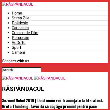
Home
Stirea Zilei
Politichie
Caricatura
Cronica de Film
Personaje
VeDeTe
Sport
Oameni
Connect with us
RĂSPÂNDACUL
Sezonul Nobel 2019 | Două nume vor fi anunţate la literatură.
Greta Thunberg, favorită să câştige premiul pentru pace