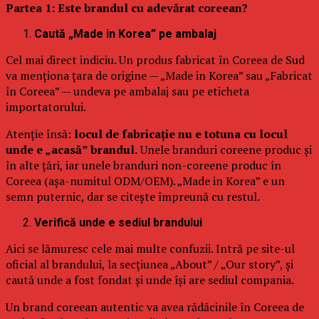
Partea 1: Este brandul cu adevărat coreean?
Caută „Made in Korea” pe ambalaj
Cel mai direct indiciu. Un produs fabricat în Coreea de Sud
va menționa țara de origine — „Made in Korea” sau „Fabricat
în Coreea” — undeva pe ambalaj sau pe eticheta
importatorului.
Atenție însă:
locul de fabricație nu e totuna cu locul
unde e „acasă” brandul.
Unele branduri coreene produc și
în alte țări, iar unele branduri non-coreene produc în
Coreea (așa-numitul ODM/OEM). „Made in Korea” e un
semn puternic, dar se citește împreună cu restul.
Verifică unde e sediul brandului
Aici se lămuresc cele mai multe confuzii. Intră pe site-ul
oficial al brandului, la secțiunea „About” / „Our story”, și
caută unde a fost fondat și unde își are sediul compania.
Un brand coreean autentic va avea rădăcinile în Coreea de