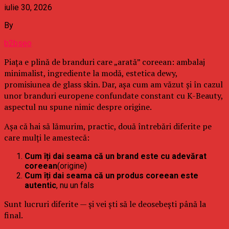
iulie 30, 2026
By
b2bseo
Piața e plină de branduri care „arată” coreean: ambalaj
minimalist, ingrediente la modă, estetica dewy,
promisiunea de glass skin. Dar, așa cum am văzut și în cazul
unor branduri europene confundate constant cu K-Beauty,
aspectul nu spune nimic despre origine.
Așa că hai să lămurim, practic, două întrebări diferite pe
care mulți le amestecă:
Cum îți dai seama că un brand este cu adevărat
coreean
(origine)
Cum îți dai seama că un produs coreean este
autentic
, nu un fals
Sunt lucruri diferite — și vei ști să le deosebești până la
final.