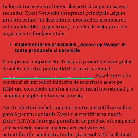
În loc să trateze securitatea cibernetică ca pe un aspect
secundar, Zyxel Networks integrează principiile „sigure
prin proiectare” în dezvoltarea produselor, gestionarea
vulnerabilităților și guvernanța ciclului de viață prin trei
angajamente fundamentale:
Implementarea principiului „
Secure by Design
” în
toate produsele și serviciile
Fiind prima companie din Taiwan și primul furnizor global
de soluții de rețea pentru IMM-uri care a semnat
angajamentul „Secure by Design” al CISA
, Zyxel Networks
continuă să introducă inițiative de securitate axate pe
IMM-uri, concepute pentru a reduce riscul operațional și a
simplifica implementarea securizată.
Aceste eforturi includ suportul pentru autentificarea fără
parolă pentru conturile Zyxel și autentificarea
multi-
factor
(MFA) în întregul portofoliu de produse al companiei
și în serviciile conexe, inclusiv accesul wireless,
autentificările administratorilor și accesul VPN la distanță.