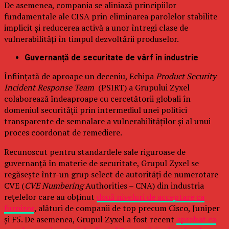
De asemenea, compania se aliniază principiilor
fundamentale ale CISA prin eliminarea parolelor stabilite
implicit și reducerea activă a unor întregi clase de
vulnerabilități în timpul dezvoltării produselor.
Guvernanță de securitate de vârf în industrie
Înființată de aproape un deceniu, Echipa
Product Security
Incident Response Team
(PSIRT) a Grupului Zyxel
colaborează îndeaproape cu cercetătorii globali în
domeniul securității prin intermediul unei politici
transparente de semnalare a vulnerabilităților și al unui
proces coordonat de remediere.
Recunoscut pentru standardele sale riguroase de
guvernanță în materie de securitate, Grupul Zyxel se
regăsește într-un grup select de autorități de numerotare
CVE (
CVE Numbering
Authorities – CNA) din industria
rețelelor care au obținut
două niveluri de acceptare ca
furnizor
, alături de companii de top precum Cisco, Juniper
și F5. De asemenea, Grupul Zyxel a fost recent
aprobat ca