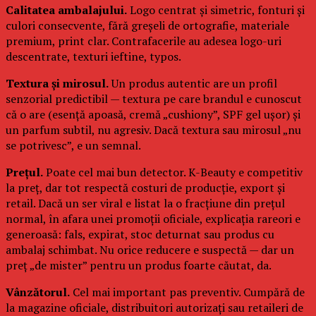
Calitatea ambalajului.
Logo centrat și simetric, fonturi și
culori consecvente, fără greșeli de ortografie, materiale
premium, print clar. Contrafacerile au adesea logo-uri
descentrate, texturi ieftine, typos.
Textura și mirosul.
Un produs autentic are un profil
senzorial predictibil — textura pe care brandul e cunoscut
că o are (esență apoasă, cremă „cushiony”, SPF gel ușor) și
un parfum subtil, nu agresiv. Dacă textura sau mirosul „nu
se potrivesc”, e un semnal.
Prețul.
Poate cel mai bun detector. K-Beauty e competitiv
la preț, dar tot respectă costuri de producție, export și
retail. Dacă un ser viral e listat la o fracțiune din prețul
normal, în afara unei promoții oficiale, explicația rareori e
generoasă: fals, expirat, stoc deturnat sau produs cu
ambalaj schimbat. Nu orice reducere e suspectă — dar un
preț „de mister” pentru un produs foarte căutat, da.
Vânzătorul.
Cel mai important pas preventiv. Cumpără de
la magazine oficiale, distribuitori autorizați sau retaileri de