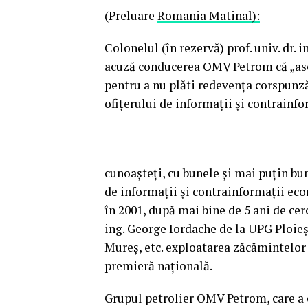
(Preluare
Romania Matinal):
Colonelul (în rezervă) prof. univ. dr. 
acuză conducerea OMV Petrom că „ascu
pentru a nu plăti redevenţa corspunz
ofiţerului de informaţii şi contrainf
cunoaşteţi, cu bunele şi mai puţin bune
de informaţii şi contrainformaţii eco
în 2001, după mai bine de 5 ani de cerc
ing. George Iordache de la UPG Ploieş
Mureş, etc. exploatarea zăcămintelor d
premieră naţională.
Grupul petrolier OMV Petrom, care a o