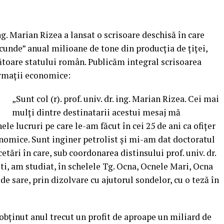
ing. Marian Rizea a lansat o scrisoare deschisă în care
nde” anual milioane de tone din producţia de ţiţei,
ătoare statului român. Publicăm integral scrisoarea
ormaţii economice:
„Sunt col (r). prof. univ. dr. ing. Marian Rizea. Cei mai
mulţi dintre destinatarii acestui mesaj mă
le lucruri pe care le-am făcut în cei 25 de ani ca ofiţer
nomice. Sunt inginer petrolist şi mi-am dat doctoratul
etări în care, sub coordonarea distinsului prof. univ. dr.
ti, am studiat, în schelele Tg. Ocna, Ocnele Mari, Ocna
e sare, prin dizolvare cu ajutorul sondelor, cu o teză în
bţinut anul trecut un profit de aproape un miliard de