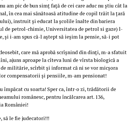
 nu am pic de bun simţ faţă de cei care aduc nu ştiu cât la
inal, în cea mai sănătoasă atitudine de copil trăit la ţară
ui), instruit şi educat la şcolile înalte din bariera
l de petrol-chimie, Universitatea de petrol si gaze) l-
 şi i-am spus că-l aştept să ieşim la pensie, să-i pot
 deosebit, care mă aprobă scrîşnind din dinţi, m-a sfatuit
ni, ajuns aproape la cîteva luni de vîrsta biologică a
i de militărie, scîrbit şi informat că ni se vor micşora
elor compensatorii şi pensiile, m-am pensionat!
nu împăcat cu soarta! Sper ca, într-o zi, trădătorii de
 neamului românesc, pentru încălcarea art. 136,
ţia României!
 să le fie judecatori!!!