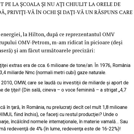
 PE LA ŞCOALA ŞI NU AŢI CHIULIT LA ORELE DE
Ă, PRIVIŢI-VĂ ÎN OCHI ŞI DAŢI-VĂ UN RĂSPUNS CARE
 energiei, la Hilton, după ce reprezentantul OMV
 grupului OMV-Petrom, m-am ridicat în picioare (deşi
aseră) şi am făcut următoarele precizări:
 ţiţei extras era de cca. 6 milioane de tone/an. În 1976, România
3,4 miliarde Nmc (normali metri cubi) gaze naturale.
 2010, OMW, care se laudă cu investiţii de miliarde şi aport de
 de ţiţei! (Din sală, cineva – o voce feminină – a strigat „4,7
ă în ţară, în România, nu prelucraţi decît cel mult 1,8 milioane
CHIMUL fiind închis), ce faceţi cu restul producţiei? Unde o
barje, încălcînd normele internaţionale, în materie vamală… Sau
infimă redevenţă de 4% (în lume, redevenţa este de 16-22%)!