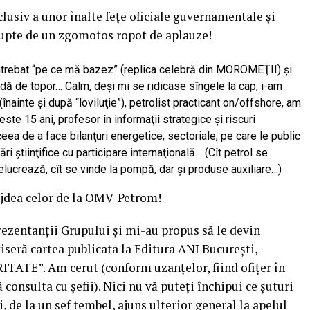
nclusiv a unor înalte feţe oficiale guvernamentale şi
rerupte de un zgomotos ropot de aplauze!
ntrebat “pe ce mă bazez” (replica celebră din MOROMEŢII) şi
dă de topor… Calm, deşi mi se ridicase sîngele la cap, i-am
(înainte şi după “loviluţie”), petrolist practicant on/offshore, am
este 15 ani, profesor în informaţii strategice şi riscuri
ea de a face bilanţuri energetice, sectoriale, pe care le public
i ştiinţifice cu participare internaţională… (Cît petrol se
relucrează, cît se vinde la pompă, dar şi produse auxiliare…)
ejdea celor de la OMV-Petrom!
ezentanţii Grupului şi mi-au propus să le devin
iseră cartea publicata la Editura ANI Bucureşti,
TE”. Am cerut (conform uzanţelor, fiind ofiţer în
consulta cu şefii). Nici nu vă puteţi închipui ce şuturi
, de la un şef tembel, ajuns ulterior general la apelul