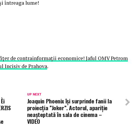
i întreaga lume!
ofiţer de contrainformaţii economice! Jaful OMV Petrom
ul Incisiv de Prahova
.
UP NEXT
Èi
Joaquin Phoenix îşi surprinde fanii la
ERZIS
proiecţia ”Joker”. Actorul, apariţie
neaşteptată în sala de cinema –
se
VIDEO