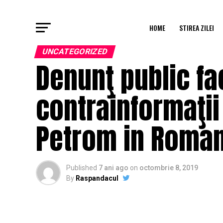
HOME
STIREA ZILEI
UNCATEGORIZED
Denunţ public fa
contrainformaţi
Petrom in Roman
Published
7 ani ago
on
octombrie 8, 2019
By
Raspandacul