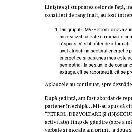
Liniştea şi stupoarea celor de faţă, i
consilieri de rang înalt, au fost înt
Din grupul OMV-Petrom, cineva a î
am realizat că este un roman, o coa
răspuns că sînt ofiţer de informaţii 
avut atribuţii în sectorul energetic p
energetice şi pasiunea mea este ace
semestrial, la sesiunile de comunicăr
extrage, cît se raportaeză, cît se p
Aplauzele au continuat, spre deznăd
După şedinţă, am fost abordat de repr
partener în echipă… Mi-au spus că cit
“PETROL, DEZVOLTARE ŞI (IN)SECURITA
activitate) timp de gândire (spre a mă 
verbale şi morale am primit, a doua zi