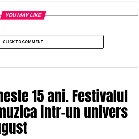
YOU MAY LIKE
CLICK TO COMMENT
ste 15 ani. Festivalul
muzica intr-un univers
ugust