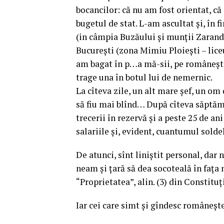
bocancilor: că nu am fost orientat, că
bugetul de stat. L-am ascultat şi, în f
(in câmpia Buzăului şi munţii Zarandul
Bucureşti (zona Mimiu Ploieşti – liceu
am bagat în p…a mă-sii, pe româneşte,
trage una în botul lui de nemernic.
La cîteva zile, un alt mare şef, un om
să fiu mai blînd… După cîteva săptămî
trecerii în rezervă şi a peste 25 de an
salariile şi, evident, cuantumul sold
De atunci, sînt liniştit personal, dar 
neam şi ţară să dea socoteală în faţa
“Proprietatea”, alin. (3) din Constitu
Iar cei care simt şi gîndesc româneşte,