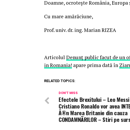
Doamne, ocroteşte România, Europa ş
Cu mare amărăciune,
Prof. univ. dr. ing. Marian RIZEA
Articolul
Denunţ public facut de un 
in Romania!
apare prima dată în
Ziar
RELATED TOPICS:
DON'T MISS
Efectele Brexitului – Leo Messi 
Cristiano Ronaldo vor avea INT
Ã®n Marea Britanie din cauza
CONDAMNÄRILOR – Stiri pe sur