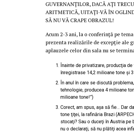
GUVERNANŢILOR, DACĂ AŢI TRECUT
ARITMETICĂ, UITAŢI-VĂ ÎN OGLIND
SĂ NU VĂ CRAPE OBRAZUL!
Acum 2-3 ani, la o conferinţă pe tema
prezenta realizările de excepţie ale
aplauzele celor din sala nu se termin
Înainte de privatizare, producţia de
înregistrase 14,2 milioane tone şi 3
În anul în care se discută problema,
tehnologie, producea 4 milioane tone
milioane tone!”)
Corect, am spus, aşa să fie… Dar dac
tone ţiţei, la rafinăria Brazi (ARPE
stocaţi? Sau o duceţi în Austria pe 
nu o declaraţi, să nu plătiţi acea 