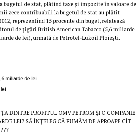
a bugetul de stat, plătind taxe şi impozite în valoare de
imii zece contribuabili la bugetul de stat au plătit
 2012, reprezentînd 15 procente din buget, relatează
cătorul de ţigări British American Tabacco (5,6 miliarde
liarde de lei), urmată de Petrotel-Lukoil Ploieşti.
,6 miliarde de lei
lei
RENŢA DINTRE PROFITUL OMV PETROM ŞI O COMPANIE
LIARDE LEI? SĂ ÎNŢELEG CĂ FUMĂM DE APROAPE CÎT
???