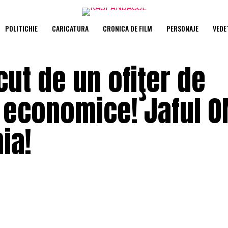
POLITICHIE
CARICATURA
CRONICA DE FILM
PERSONAJE
VEDE
cut de un ofiţer de
i economice! Jaful 
ia!