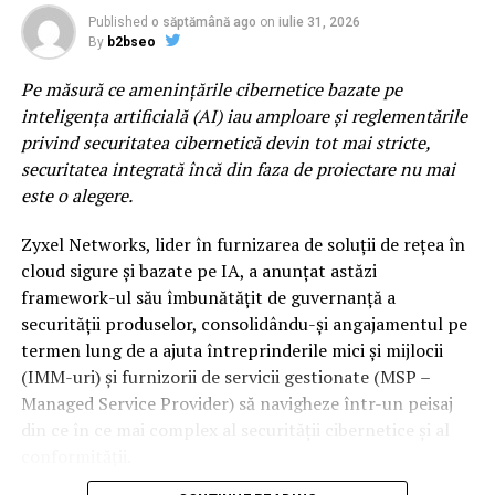
cinematic al lui Two Feet, scena principala propune un
Published
o săptămână ago
on
iulie 31, 2026
line-up construit pentru momente care raman cu tine
By
b2bseo
mult dupa ultimul encore. Lor li se alatura si nume
Pe măsură ce amenințările cibernetice bazate pe
precum DE’WAYNE, Noga Erez sau Jalen Ngonda, trei
inteligența artificială (AI) iau amploare și reglementările
dintre cele mai interesante voci ale muzicii
privind securitatea cibernetică devin tot mai stricte,
contemporane, acoperind o paleta larga de genuri
securitatea integrată încă din faza de proiectare nu mai
muzicale.
este o alegere.
Sunset Stage by ING x VISA
este spatiul dedicat celor
Zyxel Networks, lider în furnizarea de soluții de rețea în
care urmaresc scena muzicala inainte ca aceasta sa
cloud sigure și bazate pe IA, a anunțat astăzi
ajunga in mainstream. Indie, electronic, alternative si
framework-ul său îmbunătățit de guvernanță a
proiecte experimentale coexista intr-un line-up care
securității produselor, consolidându-și angajamentul pe
pune reflectorul pe noua generatie de artisti si pe
termen lung de a ajuta întreprinderile mici și mijlocii
directiile in care se indreapta muzica internationala. Pe
(IMM-uri) și furnizorii de servicii gestionate (MSP –
aceasta scena va urca si 2hollis, fenomenul alternativ al
Managed Service Provider) să navigheze într-un peisaj
noii generatii, dar si proiecte muzicale precum ZEP,
din ce în ce mai complex al securității cibernetice și al
Chalk sau duo-ul napolitan Nu Genea.
conformității.
Electro Punk Club
revine pentru al doilea an si