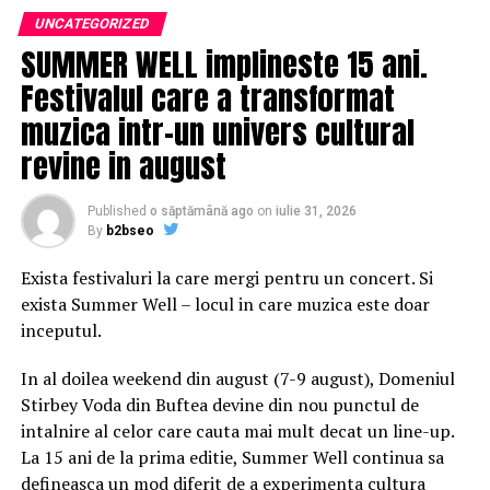
UNCATEGORIZED
Cei trei au fost audiaÈi la sediul PoliÈiei. âDin primele
SUMMER WELL implineste 15 ani.
cercetÄri, a reieÈit faptul cÄ doi bÄrbaÈi, de 25 de ani,
Festivalul care a transformat
Èi, respectiv, 49 de ani, ar fi constrÃ¢ns-o pe tÃ¢nÄra
muzica intr-un univers cultural
respectivÄ sÄ urce Ã®n maÈinÄ, dupÄ care au
transportat-o pe aceasta Ã®n municipiul Caracalâ, se
revine in august
aratÄ Ã®n comunicatul IPJ Olt.
Published
o săptămână ago
on
iulie 31, 2026
Ãn urma audierilor, cei doi bÄrbaÈi au fost reÈinuÈi
By
b2bseo
pentru 24 de ore, iar marÈi vor fi prezentaÈi Parchetului
de pe lÃ¢ngÄ JudecÄtoria Corabia, cu propunere de
Exista festivaluri la care mergi pentru un concert. Si
arestare preventivÄ, fiind cercetaÈi pentru lipsire de
exista Summer Well – locul in care muzica este doar
libertate Èi lovirea sau alte violenÈe.
inceputul.
Raspandacul.ro
In al doilea weekend din august (7-9 august), Domeniul
Stirbey Voda din Buftea devine din nou punctul de
intalnire al celor care cauta mai mult decat un line-up.
RELATED TOPICS:
La 15 ani de la prima editie, Summer Well continua sa
UP NEXT
defineasca un mod diferit de a experimenta cultura