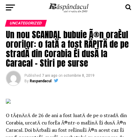
UNCATEGORIZED
Un nou SCANDAL bubuie Ã®n oraÈul
ororilor: o fatÄ a fost RÄPITÄ de pe
stradÄ din Corabia Èi dusÄ la
Caracal – Stiri pe surse
Published
7 ani ago
on
octombrie 8, 2019
By
Raspandacul
O tÃ¢nÄrÄ de 26 de ani a fost luatÄ de pe o stradÄ din
Corabia, urcatÄ cu forÈa Ã®ntr-o maÈinÄ Èi dusÄ Ã®n
Caracal. Doi bÄrbaÈi au fost reÈinuÈi Ã®n acest caz Èi