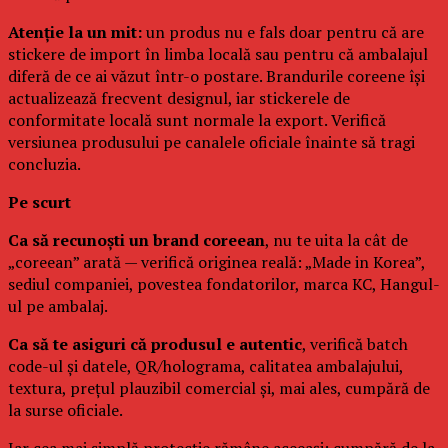
Atenție la un mit:
un produs nu e fals doar pentru că are
stickere de import în limba locală sau pentru că ambalajul
diferă de ce ai văzut într-o postare. Brandurile coreene își
actualizează frecvent designul, iar stickerele de
conformitate locală sunt normale la export. Verifică
versiunea produsului pe canalele oficiale înainte să tragi
concluzia.
Pe scurt
Ca să recunoști un brand coreean
, nu te uita la cât de
„coreean” arată — verifică originea reală: „Made in Korea”,
sediul companiei, povestea fondatorilor, marca KC, Hangul-
ul pe ambalaj.
Ca să te asiguri că produsul e autentic
, verifică batch
code-ul și datele, QR/holograma, calitatea ambalajului,
textura, prețul plauzibil comercial și, mai ales, cumpără de
la surse oficiale.
Iar cea mai simplă protecție rămâne aceeași: cumpără de la