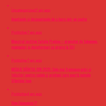
Uncategorized
7 ani ago
Avantajele si dezavantajele de a lucra intr-un coafor
Politichie
7 ani ago
Ministrul justitiei Catalin Predoiu – promotor de fakenews,
manipulari si dezinformari cu privire la SIIJ
Politichie
7 ani ago
MESAJE SFÂNTUL ION 2020. Cele mai frumoase urări şi
felicitări pentru rudele şi prietenii care poartă numele
Sfântului Ioan
Politichie
4 ani ago
Vine Ceaușescu !?