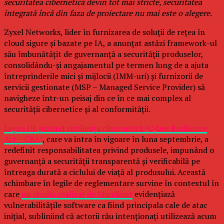
securitatea cibernetică devin tot mai stricte, securitatea
integrată încă din faza de proiectare nu mai este o alegere.
Zyxel Networks, lider în furnizarea de soluții de rețea în
cloud sigure și bazate pe IA, a anunțat astăzi framework-ul
său îmbunătățit de guvernanță a securității produselor,
consolidându-și angajamentul pe termen lung de a ajuta
întreprinderile mici și mijlocii (IMM-uri) și furnizorii de
servicii gestionate (MSP – Managed Service Provider) să
navigheze într-un peisaj din ce în ce mai complex al
securității cibernetice și al conformității.
Legea UE privind reziliența cibernetică (Cyber Resilience
Act – CRA)
, care va intra în vigoare în luna septembrie, a
redefinit responsabilitatea privind produsele, impunând o
guvernanță a securității transparentă și verificabilă pe
întreaga durată a ciclului de viață al produsului. Această
schimbare în legile de reglementare survine în contextul în
care
un studiu realizat de Mandiant
evidențiază
vulnerabilitățile software ca fiind principala cale de atac
inițial, subliniind că actorii rău intenționați utilizează acum