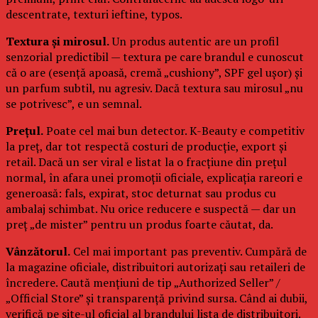
descentrate, texturi ieftine, typos.
Textura și mirosul.
Un produs autentic are un profil
senzorial predictibil — textura pe care brandul e cunoscut
că o are (esență apoasă, cremă „cushiony”, SPF gel ușor) și
un parfum subtil, nu agresiv. Dacă textura sau mirosul „nu
se potrivesc”, e un semnal.
Prețul.
Poate cel mai bun detector. K-Beauty e competitiv
la preț, dar tot respectă costuri de producție, export și
retail. Dacă un ser viral e listat la o fracțiune din prețul
normal, în afara unei promoții oficiale, explicația rareori e
generoasă: fals, expirat, stoc deturnat sau produs cu
ambalaj schimbat. Nu orice reducere e suspectă — dar un
preț „de mister” pentru un produs foarte căutat, da.
Vânzătorul.
Cel mai important pas preventiv. Cumpără de
la magazine oficiale, distribuitori autorizați sau retaileri de
încredere. Caută mențiuni de tip „Authorized Seller” /
„Official Store” și transparență privind sursa. Când ai dubii,
verifică pe site-ul oficial al brandului lista de distribuitori.