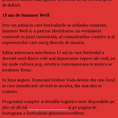
de definit.
15 ani de Summer Well
Intr-un peisaj in care festivalurile se schimba constant,
Summer Well si-a pastrat identitatea: un eveniment
construit in jurul curiozitatii, al comunitatilor creative si al
experientelor care merg dincolo de muzica.
Editia aniversara marcheaza 15 ani in care festivalul a
devenit unul dintre cele mai importante repere ale verii, un
loc unde cultura pop, estetica contemporana si muzica se
intalnesc firesc.
In luna august, Domeniul Stirbey Voda devine din nou locul
in care soundtrack-ul verii se asculta, dar mai ales se
traieste.
Programul complet si detaliile logistice sunt disponibile pe
site-ul oficial
www.summerwell.ro
si pe pagina de
Instagram a festivalului @summerwellfest.