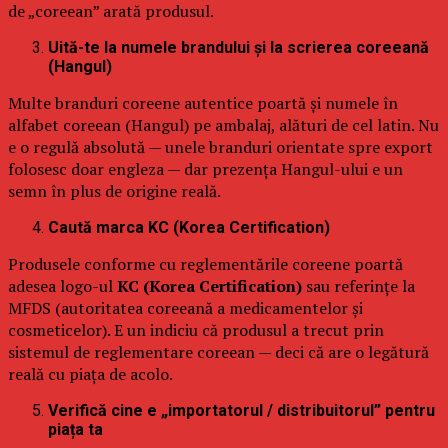
de „coreean” arată produsul.
Uită-te la numele brandului și la scrierea coreeană
(Hangul)
Multe branduri coreene autentice poartă și numele în
alfabet coreean (Hangul) pe ambalaj, alături de cel latin. Nu
e o regulă absolută — unele branduri orientate spre export
folosesc doar engleza — dar prezența Hangul-ului e un
semn în plus de origine reală.
Caută marca KC (Korea Certification)
Produsele conforme cu reglementările coreene poartă
adesea logo-ul
KC (Korea Certification)
sau referințe la
MFDS (autoritatea coreeană a medicamentelor și
cosmeticelor). E un indiciu că produsul a trecut prin
sistemul de reglementare coreean — deci că are o legătură
reală cu piața de acolo.
Verifică cine e „importatorul / distribuitorul” pentru
piața ta