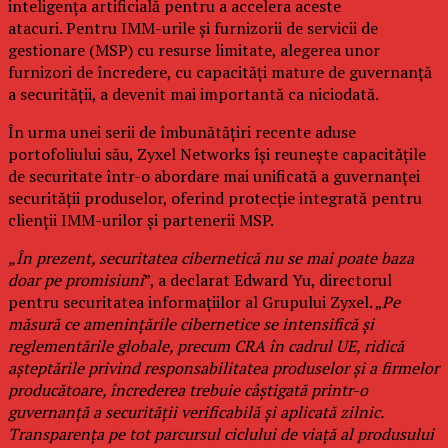
inteligența artificială pentru a accelera aceste
atacuri. Pentru IMM-urile și furnizorii de servicii de
gestionare (MSP) cu resurse limitate, alegerea unor
furnizori de încredere, cu capacități mature de guvernanță
a securității, a devenit mai importantă ca niciodată.
În urma unei serii de îmbunătățiri recente aduse
portofoliului său, Zyxel Networks își reunește capacitățile
de securitate într-o abordare mai unificată a guvernanței
securității produselor, oferind protecție integrată pentru
clienții IMM-urilor și partenerii MSP.
„În prezent, securitatea cibernetică nu se mai poate baza
doar pe promisiuni
”, a declarat Edward Yu, directorul
pentru securitatea informațiilor al Grupului Zyxel. „
Pe
măsură ce amenințările cibernetice se intensifică și
reglementările globale, precum CRA în cadrul UE, ridică
așteptările privind responsabilitatea produselor și a firmelor
producătoare, încrederea trebuie câștigată printr-o
guvernanță a securității verificabilă și aplicată zilnic.
Transparența pe tot parcursul ciclului de viață al produsului