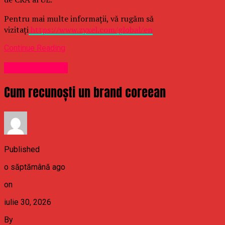
Pentru mai multe informații, vă rugăm să
vizitați
https://www.zyxel.com/global/en
Continue Reading
Uncategorized
Cum recunoști un brand coreean
Published
o săptămână ago
on
iulie 30, 2026
By