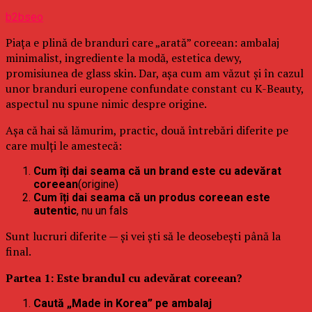
b2bseo
Piața e plină de branduri care „arată” coreean: ambalaj
minimalist, ingrediente la modă, estetica dewy,
promisiunea de glass skin. Dar, așa cum am văzut și în cazul
unor branduri europene confundate constant cu K-Beauty,
aspectul nu spune nimic despre origine.
Așa că hai să lămurim, practic, două întrebări diferite pe
care mulți le amestecă:
Cum îți dai seama că un brand este cu adevărat
coreean
(origine)
Cum îți dai seama că un produs coreean este
autentic
, nu un fals
Sunt lucruri diferite — și vei ști să le deosebești până la
final.
Partea 1: Este brandul cu adevărat coreean?
Caută „Made in Korea” pe ambalaj