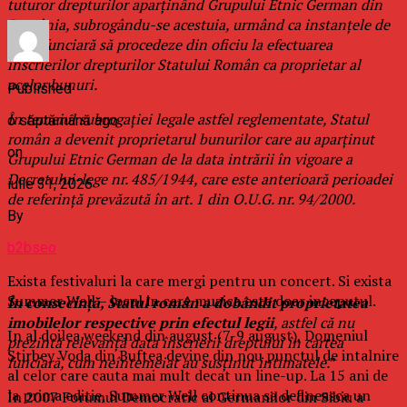
tuturor drepturilor aparţinând Grupului Etnic German din
România, subrogându-se acestuia, urmând ca instanţele de
carte funciară să procedeze din oficiu la efectuarea
înscrierilor drepturilor Statului Român ca proprietar al
acelor bunuri.
Published
În temeiul subrogaţiei legale astfel reglementate, Statul
o săptămână ago
român a devenit proprietarul bunurilor care au aparţinut
on
Grupului Etnic German de la data intrării în vigoare a
Decretului-lege nr. 485/1944, care este anterioară perioadei
iulie 31, 2026
de referinţă prevăzută în art. 1 din O.U.G. nr. 94/2000.
By
b2bseo
Exista festivaluri la care mergi pentru un concert. Si exista
Summer Well – locul in care muzica este doar inceputul.
În consecinţă, Statul român a dobândit proprietatea
imobilelor respective prin efectul legii
, astfel că nu
In al doilea weekend din august (7-9 august), Domeniul
prezintă relevanţă data înscrierii dreptului în cartea
Stirbey Voda din Buftea devine din nou punctul de intalnire
funciară, cum neîntemeiat au susţinut intimatele.
”
al celor care cauta mai mult decat un line-up. La 15 ani de
la prima editie, Summer Well continua sa defineasca un
In 2007 Forumul Democratic al Germanilor din Sibiu a