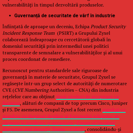
vulnerabilități în timpul dezvoltării produselor.
Guvernanță de securitate de vârf în industrie
Înființată de aproape un deceniu, Echipa
Product Security
Incident Response Team
(PSIRT) a Grupului Zyxel
colaborează îndeaproape cu cercetătorii globali în
domeniul securității prin intermediul unei politici
transparente de semnalare a vulnerabilităților și al unui
proces coordonat de remediere.
Recunoscut pentru standardele sale riguroase de
guvernanță în materie de securitate, Grupul Zyxel se
regăsește într-un grup select de autorități de numerotare
CVE (
CVE Numbering
Authorities – CNA) din industria
rețelelor care au obținut
două niveluri de acceptare ca
furnizor
, alături de companii de top precum Cisco, Juniper
și F5. De asemenea, Grupul Zyxel a fost recent
aprobat ca
membru cu drepturi depline al Forumului echipelor de
răspuns la incidente și securitate (
Forum of Incident
Response and Security Teams –
FIRST)
, consolidându-și