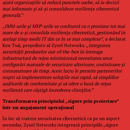
ajută organizațiile să reducă punctele oarbe, să ia decizii
mai informate și să-și consolideze reziliența cibernetică
generală.”
„IMM-urile și MSP-urile se confruntă cu o presiune tot mai
mare de a-și consolida reziliența cibernetică, gestionând în
același timp medii IT din ce în ce mai complexe”,
a declarat
Ken Tsai, președinte al Zyxel Networks.
„Integrarea
securității produselor out-of-the-box în întreaga
infrastructură de rețea minimizează necesitatea unor
configurări manuale de securizare ulterioare, costisitoare și
consumatoare de timp. Acest lucru le permite partenerilor
noștri să implementeze soluțiile mai rapid, să simplifice
auditurile de conformitate și să ofere o bază de rețea
rezilientă care câștigă încrederea clienților.”
Transformarea principiului „sigure prin proiectare”
într-un angajament operațional
În loc să trateze securitatea cibernetică ca pe un aspect
secundar, Zyxel Networks integrează principiile „sigure