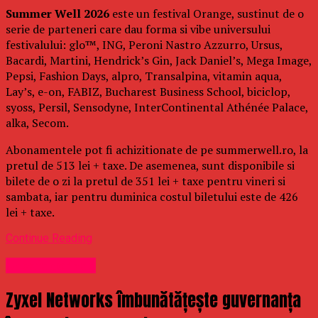
Summer Well 2026
este un festival Orange, sustinut de o
serie de parteneri care dau forma si vibe universului
festivalului: glo™, ING, Peroni Nastro Azzurro, Ursus,
Bacardi, Martini, Hendrick’s Gin, Jack Daniel’s, Mega Image,
Pepsi, Fashion Days, alpro, Transalpina, vitamin aqua,
Lay’s, e-on, FABIZ, Bucharest Business School, biciclop,
syoss, Persil, Sensodyne, InterContinental Athénée Palace,
alka, Secom.
Abonamentele pot fi achizitionate de pe summerwell.ro, la
pretul de 513 lei + taxe. De asemenea, sunt disponibile si
bilete de o zi la pretul de 351 lei + taxe pentru vineri si
sambata, iar pentru duminica costul biletului este de 426
lei + taxe.
Continue Reading
Uncategorized
Zyxel Networks îmbunătățește guvernanța