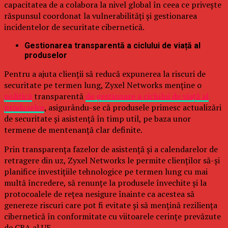
capacitatea de a colabora la nivel global în ceea ce privește
răspunsul coordonat la vulnerabilități și gestionarea
incidentelor de securitate cibernetică.
Gestionarea transparentă a ciclului de viață al
produselor
Pentru a ajuta clienții să reducă expunerea la riscuri de
securitate pe termen lung, Zyxel Networks menține o
politică
transparentă
de gestionare a ciclului de viață al
produselor
, asigurându-se că produsele primesc actualizări
de securitate și asistență în timp util, pe baza unor
termene de mentenanță clar definite.
Prin transparența fazelor de asistență și a calendarelor de
retragere din uz, Zyxel Networks le permite clienților să-și
planifice investițiile tehnologice pe termen lung cu mai
multă încredere, să renunțe la produsele învechite și la
protocoalele de rețea nesigure înainte ca acestea să
genereze riscuri care pot fi evitate și să mențină reziliența
cibernetică în conformitate cu viitoarele cerințe prevăzute
de CRA al UE.