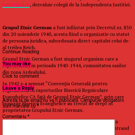
justitiarul.ro
, dezvaluie colegii de la Independenta Justitiei.
Grupul Etnic German
a fost infiintat prin Decretul nr. 830
din 20 noiembrie 1940, acesta fiind o organizatie cu statut
de persoana juridica, subordonata direct capitalei celui de-
al treilea Reich.
Continue Reading
Grupul Etnic German a fost singurul organism care a
You may like
reprezentat, in perioada 1940-1944, comunitatea sasilor
din zona Ardealului.
Click to comment
In 1942 s-a semnat “Convenţia Generală pentru
Leave a Reply
reglementarea raporturilor Bisericii Regnicolare
Evanghelice CA faţă de Grupul Etnic German”, prin care
Adresa ta de email nu va fi publicată.
Câmpurile obligatorii
bunurile Bisericii Evanghelice au trecut de drept in
sunt marcate cu
*
proprietatea Grupului Etnic German.
Comentariu
*
In 1944, prin Decretul-lege 485/1944, Regele Mihai a
desfiintat Grupul Etnic German, bunurile acestuia intrand
in proprietatea statului.