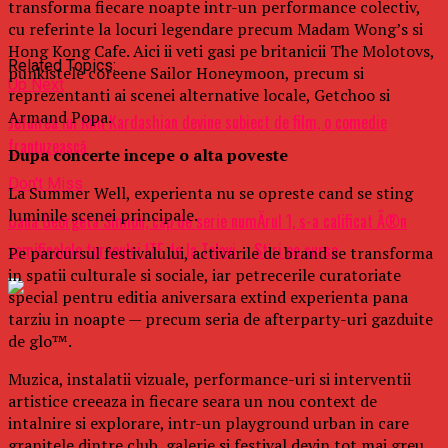
transforma fiecare noapte intr-un performance colectiv,
cu referinte la locuri legendare precum Madam Wong’s si
Hong Kong Cafe. Aici ii veti gasi pe britanicii The Molotovs,
Related Topics:
punkistele coreene Sailor Honeymoon, precum si
Up Next
reprezentanti ai scenei alternative locale, Getchoo si
Armand Popa.
Jefuirea lui Kim Kardashian devine subiect de film, o comedie
franţuzească
Dupa concerte incepe o alta poveste
Don't Miss
La Summer Well, experienta nu se opreste cand se sting
luminile scenei principale.
Oana Georgeta Simion, cap de serie numÄrul 1, s-a calificat Ã®n
semifinalele turneului ITF de la Telavi – Stiri pe surse
Pe parcursul festivalului, activarile de brand se transforma
in spatii culturale si sociale, iar petrecerile curatoriate
special pentru editia aniversara extind experienta pana
tarziu in noapte — precum seria de afterparty-uri gazduite
de glo™.
Muzica, instalatii vizuale, performance-uri si interventii
artistice creeaza in fiecare seara un nou context de
intalnire si explorare, intr-un playground urban in care
granitele dintre club, galerie si festival devin tot mai greu