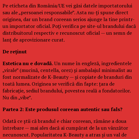
Pe eticheta din România/UE vei găsi datele importatorului
sau ale „persoanei responsabile”. Asta nu-ți spune direct
originea, dar un brand coreean serios ajunge la tine printr-
un importator oficial. Poți verifica pe site-ul brandului dacă
distribuitorul respectiv e recunoscut oficial — un semn de
lanț de aprovizionare curat.
De reținut
Estetica nu e dovadă.
Un nume în engleză, ingredientele
„virale” (mucină, centella, orez) și ambalajul minimalist au
fost normalizate de K-Beauty — și copiate de branduri din
toată lumea. Originea se verifică din fapte: țara de
fabricație, sediul brandului, povestea reală a fondatorilor.
Nu din „vibe”.
Partea 2: Este produsul coreean autentic sau fals?
Odată ce știi că brandul e chiar coreean, rămâne a doua
întrebare — mai ales dacă ai cumpărat de la un vânzător
necunoscut. Popularitatea K-Beauty a atras și un val de