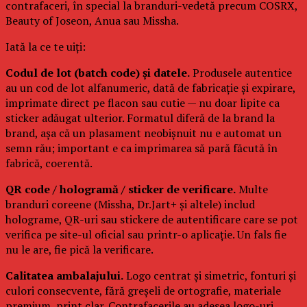
contrafaceri, în special la branduri-vedetă precum COSRX,
Beauty of Joseon, Anua sau Missha.
Iată la ce te uiți:
Codul de lot (batch code) și datele.
Produsele autentice
au un cod de lot alfanumeric, dată de fabricație și expirare,
imprimate direct pe flacon sau cutie — nu doar lipite ca
sticker adăugat ulterior. Formatul diferă de la brand la
brand, așa că un plasament neobișnuit nu e automat un
semn rău; important e ca imprimarea să pară făcută în
fabrică, coerentă.
QR code / hologramă / sticker de verificare.
Multe
branduri coreene (Missha, Dr.Jart+ și altele) includ
holograme, QR-uri sau stickere de autentificare care se pot
verifica pe site-ul oficial sau printr-o aplicație. Un fals fie
nu le are, fie pică la verificare.
Calitatea ambalajului.
Logo centrat și simetric, fonturi și
culori consecvente, fără greșeli de ortografie, materiale
premium, print clar. Contrafacerile au adesea logo-uri