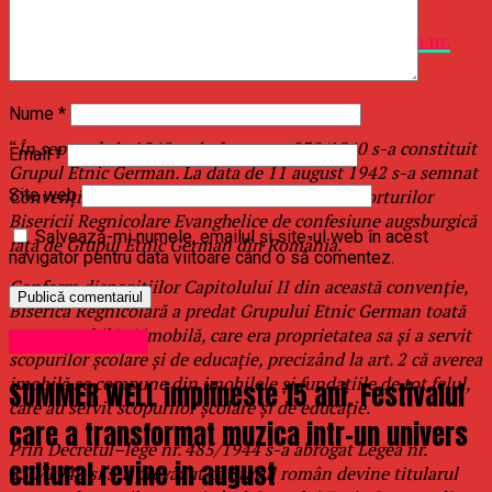
Speta este cel mai bine sintetizata de ICCJ in
Decizia nr.
1411/2011
, unde spune:
Nume
*
“
În septembrie 1940, prin Legea nr. 830/1940 s-a constituit
Email
*
Grupul Etnic German. La data de 11 august 1942 s-a semnat
Convenţia generală pentru reglementarea raporturilor
Site web
Bisericii Regnicolare Evanghelice de confesiune augsburgică
Salvează-mi numele, emailul și site-ul web în acest
faţă de Grupul Etnic German din România.
navigator pentru data viitoare când o să comentez.
Conform dispoziţiilor Capitolului II din această convenţie,
Biserica Regnicolară a predat Grupului Etnic German toată
averea mobilă şi imobilă, care era proprietatea sa şi a servit
Uncategorized
scopurilor şcolare şi de educaţie, precizând la art. 2 că averea
imobilă se compune din imobilele şi fundaţiile de tot felul,
SUMMER WELL implineste 15 ani. Festivalul
care au servit scopurilor şcolare şi de educaţie.
care a transformat muzica intr-un univers
Prin Decretul–lege nr. 485/1944 s-a abrogat Legea nr.
cultural revine in august
830/1940 şi s-a prevăzut că Statul român devine titularul