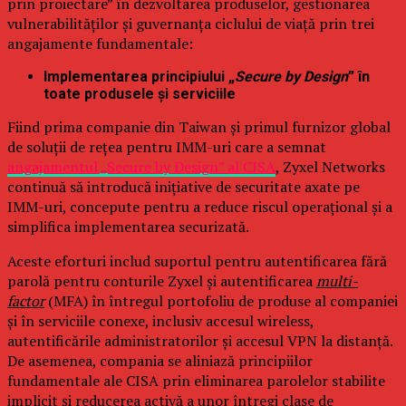
prin proiectare” în dezvoltarea produselor, gestionarea
vulnerabilităților și guvernanța ciclului de viață prin trei
angajamente fundamentale:
Implementarea principiului „
Secure by Design
” în
toate produsele și serviciile
Fiind prima companie din Taiwan și primul furnizor global
de soluții de rețea pentru IMM-uri care a semnat
angajamentul „Secure by Design” al CISA
, Zyxel Networks
continuă să introducă inițiative de securitate axate pe
IMM-uri, concepute pentru a reduce riscul operațional și a
simplifica implementarea securizată.
Aceste eforturi includ suportul pentru autentificarea fără
parolă pentru conturile Zyxel și autentificarea
multi-
factor
(MFA) în întregul portofoliu de produse al companiei
și în serviciile conexe, inclusiv accesul wireless,
autentificările administratorilor și accesul VPN la distanță.
De asemenea, compania se aliniază principiilor
fundamentale ale CISA prin eliminarea parolelor stabilite
implicit și reducerea activă a unor întregi clase de