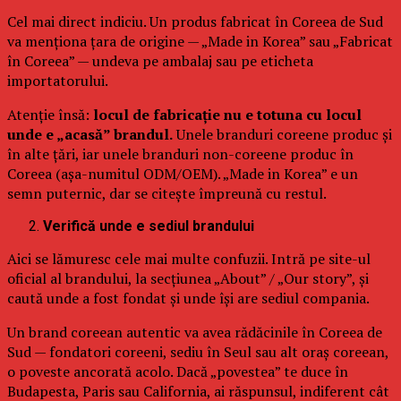
Cel mai direct indiciu. Un produs fabricat în Coreea de Sud
va menționa țara de origine — „Made in Korea” sau „Fabricat
în Coreea” — undeva pe ambalaj sau pe eticheta
importatorului.
Atenție însă:
locul de fabricație nu e totuna cu locul
unde e „acasă” brandul.
Unele branduri coreene produc și
în alte țări, iar unele branduri non-coreene produc în
Coreea (așa-numitul ODM/OEM). „Made in Korea” e un
semn puternic, dar se citește împreună cu restul.
Verifică unde e sediul brandului
Aici se lămuresc cele mai multe confuzii. Intră pe site-ul
oficial al brandului, la secțiunea „About” / „Our story”, și
caută unde a fost fondat și unde își are sediul compania.
Un brand coreean autentic va avea rădăcinile în Coreea de
Sud — fondatori coreeni, sediu în Seul sau alt oraș coreean,
o poveste ancorată acolo. Dacă „povestea” te duce în
Budapesta, Paris sau California, ai răspunsul, indiferent cât