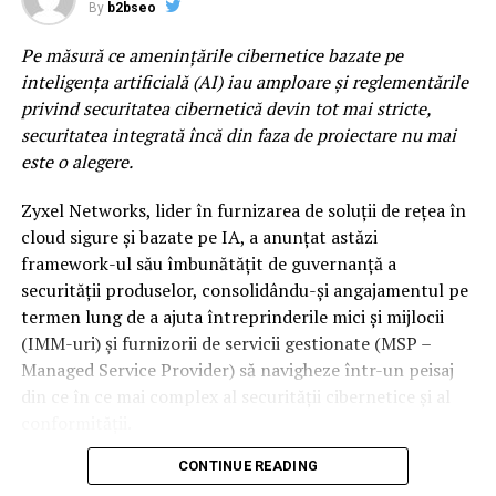
line-up construit pentru momente care raman cu tine
By
b2bseo
mult dupa ultimul encore. Lor li se alatura si nume
Pe măsură ce amenințările cibernetice bazate pe
precum DE’WAYNE, Noga Erez sau Jalen Ngonda, trei
inteligența artificială (AI) iau amploare și reglementările
dintre cele mai interesante voci ale muzicii
privind securitatea cibernetică devin tot mai stricte,
contemporane, acoperind o paleta larga de genuri
securitatea integrată încă din faza de proiectare nu mai
muzicale.
este o alegere.
Sunset Stage by ING x VISA
este spatiul dedicat celor
Zyxel Networks, lider în furnizarea de soluții de rețea în
care urmaresc scena muzicala inainte ca aceasta sa
cloud sigure și bazate pe IA, a anunțat astăzi
ajunga in mainstream. Indie, electronic, alternative si
framework-ul său îmbunătățit de guvernanță a
proiecte experimentale coexista intr-un line-up care
securității produselor, consolidându-și angajamentul pe
pune reflectorul pe noua generatie de artisti si pe
termen lung de a ajuta întreprinderile mici și mijlocii
directiile in care se indreapta muzica internationala. Pe
(IMM-uri) și furnizorii de servicii gestionate (MSP –
aceasta scena va urca si 2hollis, fenomenul alternativ al
Managed Service Provider) să navigheze într-un peisaj
noii generatii, dar si proiecte muzicale precum ZEP,
din ce în ce mai complex al securității cibernetice și al
Chalk sau duo-ul napolitan Nu Genea.
conformității.
Electro Punk Club
revine pentru al doilea an si
CONTINUE READING
Legea UE privind reziliența cibernetică (Cyber Resilience
continua sa fie una dintre cele mai spectaculoase