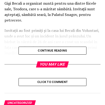
Gigi Becali a organizat nuntă pentru una dintre fiicele
sale, Teodora, care s-a măritat sâmbătă. Invitaţii sunt
aşteptaţi, sâmbătă seară, la Palatul Snagov, pentru
petrecere.
Invitaţii au fost primiţi şi la casa lui Becali din Voluntari,
unde a avut loc şi un incident în jurul prânzului. Un
bărbat în vârstă de 26 de ani care a creat un scandal în
faţa casei a fost dus de poliţişti la spital pentru a primi
CONTINUE READING
îngrijiri medicale.
Potrivit unor surse din poliţie, bărbatul ar fi lovit cu
YOU MAY LIKE
picioarele poarta imobilului, ar fi ameninţat trecătorii şi
împiedicat maşinile să circule.
Până în prezent, nu au
fost dispuse măsuri împotriva bărbatului, însă cel mai
CLICK TO COMMENT
probabil va fi deschis dosar penal pentru distrugere,
lovire şi tulburarea ordinii şi liniştii publice.
UNCATEGORIZED