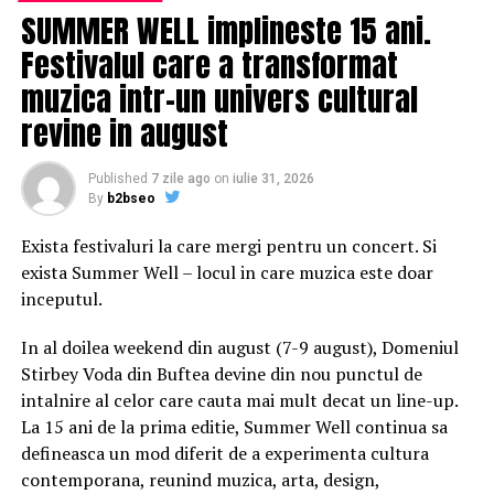
SUMMER WELL implineste 15 ani.
Dacă ţi-a plăcut articolul, urmăreşte
MEDIAFAX.RO pe
Festivalul care a transformat
FACEBOOK »
muzica intr-un univers cultural
Conținutul website-ului www.mediafax.ro este destinat
revine in august
exclusiv informării și uzului dumneavoastră personal.
Este
interzisă
republicarea conținutului acestui site în
Published
7 zile ago
on
iulie 31, 2026
lipsa unui acord din partea MEDIAFAX. Pentru a obține
By
b2bseo
acest acord, vă rugăm să ne contactați la adresa
vanzari@mediafax.ro.
Exista festivaluri la care mergi pentru un concert. Si
exista Summer Well – locul in care muzica este doar
inceputul.
In al doilea weekend din august (7-9 august), Domeniul
RELATED TOPICS:
Stirbey Voda din Buftea devine din nou punctul de
UP NEXT
intalnire al celor care cauta mai mult decat un line-up.
David Beckham vrea ca Kylian Mbappe sÄ fie primul sÄu
fotbalist pe care Ã®l reprezintÄ – Stiri pe surse
La 15 ani de la prima editie, Summer Well continua sa
defineasca un mod diferit de a experimenta cultura
DON'T MISS
contemporana, reunind muzica, arta, design,
Dancila announces PSD will have presidential campaign