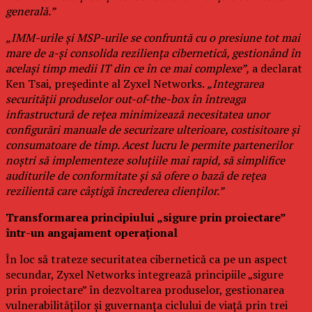
generală.”
„IMM-urile și MSP-urile se confruntă cu o presiune tot mai
mare de a-și consolida reziliența cibernetică, gestionând în
același timp medii IT din ce în ce mai complexe”,
a declarat
Ken Tsai, președinte al Zyxel Networks.
„Integrarea
securității produselor out-of-the-box în întreaga
infrastructură de rețea minimizează necesitatea unor
configurări manuale de securizare ulterioare, costisitoare și
consumatoare de timp. Acest lucru le permite partenerilor
noștri să implementeze soluțiile mai rapid, să simplifice
auditurile de conformitate și să ofere o bază de rețea
rezilientă care câștigă încrederea clienților.”
Transformarea principiului „sigure prin proiectare”
într-un angajament operațional
În loc să trateze securitatea cibernetică ca pe un aspect
secundar, Zyxel Networks integrează principiile „sigure
prin proiectare” în dezvoltarea produselor, gestionarea
vulnerabilităților și guvernanța ciclului de viață prin trei