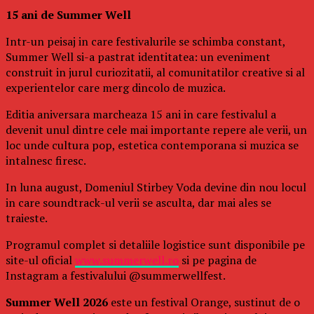
15 ani de Summer Well
Intr-un peisaj in care festivalurile se schimba constant,
Summer Well si-a pastrat identitatea: un eveniment
construit in jurul curiozitatii, al comunitatilor creative si al
experientelor care merg dincolo de muzica.
Editia aniversara marcheaza 15 ani in care festivalul a
devenit unul dintre cele mai importante repere ale verii, un
loc unde cultura pop, estetica contemporana si muzica se
intalnesc firesc.
In luna august, Domeniul Stirbey Voda devine din nou locul
in care soundtrack-ul verii se asculta, dar mai ales se
traieste.
Programul complet si detaliile logistice sunt disponibile pe
site-ul oficial
www.summerwell.ro
si pe pagina de
Instagram a festivalului @summerwellfest.
Summer Well 2026
este un festival Orange, sustinut de o