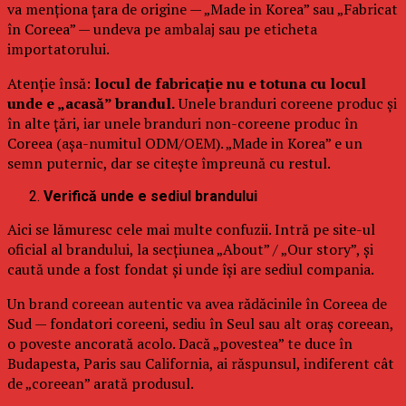
va menționa țara de origine — „Made in Korea” sau „Fabricat
în Coreea” — undeva pe ambalaj sau pe eticheta
importatorului.
Atenție însă:
locul de fabricație nu e totuna cu locul
unde e „acasă” brandul.
Unele branduri coreene produc și
în alte țări, iar unele branduri non-coreene produc în
Coreea (așa-numitul ODM/OEM). „Made in Korea” e un
semn puternic, dar se citește împreună cu restul.
Verifică unde e sediul brandului
Aici se lămuresc cele mai multe confuzii. Intră pe site-ul
oficial al brandului, la secțiunea „About” / „Our story”, și
caută unde a fost fondat și unde își are sediul compania.
Un brand coreean autentic va avea rădăcinile în Coreea de
Sud — fondatori coreeni, sediu în Seul sau alt oraș coreean,
o poveste ancorată acolo. Dacă „povestea” te duce în
Budapesta, Paris sau California, ai răspunsul, indiferent cât
de „coreean” arată produsul.