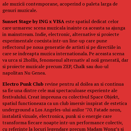
ale muzicii contemporane, acoperind o paleta larga de
genuri muzicale.
Sunset Stage by ING x VISA
este spatiul dedicat celor
care urmaresc scena muzicala inainte ca aceasta sa ajunga
in mainstream. Indie, electronic, alternative si proiecte
experimentale coexista intr-un line-up care pune
reflectorul pe noua generatie de artisti si pe directiile in
care se indreapta muzica internationala. Pe aceasta scena
va urca si 2hollis, fenomenul alternativ al noii generatii, dar
si proiecte muzicale precum ZEP, Chalk sau duo-ul
napolitan Nu Genea.
Electro Punk Club
revine pentru al doilea an si continua
sa fie una dintre cele mai spectaculoase experiente ale
festivalului. Creat impreuna cu colectivul Space Objekt,
spatiul functioneaza ca un club imersiv inspirat de estetica
underground a Los Angeles-ului anilor ’70. Fatade neon,
instalatii vizuale, electronica, punk si o energie care
transforma fiecare noapte intr-un performance colectiv,
cu referinte la locuri legendare precum Madam Wong’s si