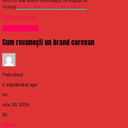
Pentru mai multe informații, vă rugăm să
vizitați
https://www.zyxel.com/global/en
Continue Reading
Uncategorized
Cum recunoști un brand coreean
Published
o săptămână ago
on
iulie 30, 2026
By
b2bseo