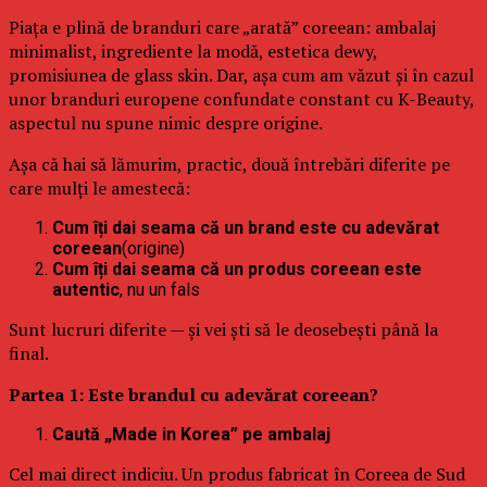
Piața e plină de branduri care „arată” coreean: ambalaj
minimalist, ingrediente la modă, estetica dewy,
promisiunea de glass skin. Dar, așa cum am văzut și în cazul
unor branduri europene confundate constant cu K-Beauty,
aspectul nu spune nimic despre origine.
Așa că hai să lămurim, practic, două întrebări diferite pe
care mulți le amestecă:
Cum îți dai seama că un brand este cu adevărat
coreean
(origine)
Cum îți dai seama că un produs coreean este
autentic
, nu un fals
Sunt lucruri diferite — și vei ști să le deosebești până la
final.
Partea 1: Este brandul cu adevărat coreean?
Caută „Made in Korea” pe ambalaj
Cel mai direct indiciu. Un produs fabricat în Coreea de Sud