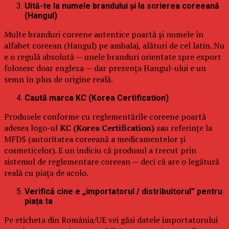
Uită-te la numele brandului și la scrierea coreeană
(Hangul)
Multe branduri coreene autentice poartă și numele în
alfabet coreean (Hangul) pe ambalaj, alături de cel latin. Nu
e o regulă absolută — unele branduri orientate spre export
folosesc doar engleza — dar prezența Hangul-ului e un
semn în plus de origine reală.
Caută marca KC (Korea Certification)
Produsele conforme cu reglementările coreene poartă
adesea logo-ul
KC (Korea Certification)
sau referințe la
MFDS (autoritatea coreeană a medicamentelor și
cosmeticelor). E un indiciu că produsul a trecut prin
sistemul de reglementare coreean — deci că are o legătură
reală cu piața de acolo.
Verifică cine e „importatorul / distribuitorul” pentru
piața ta
Pe eticheta din România/UE vei găsi datele importatorului