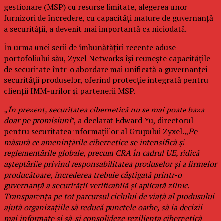
gestionare (MSP) cu resurse limitate, alegerea unor
furnizori de încredere, cu capacități mature de guvernanță
a securității, a devenit mai importantă ca niciodată.
În urma unei serii de îmbunătățiri recente aduse
portofoliului său, Zyxel Networks își reunește capacitățile
de securitate într-o abordare mai unificată a guvernanței
securității produselor, oferind protecție integrată pentru
clienții IMM-urilor și partenerii MSP.
„În prezent, securitatea cibernetică nu se mai poate baza
doar pe promisiuni
”, a declarat Edward Yu, directorul
pentru securitatea informațiilor al Grupului Zyxel. „
Pe
măsură ce amenințările cibernetice se intensifică și
reglementările globale, precum CRA în cadrul UE, ridică
așteptările privind responsabilitatea produselor și a firmelor
producătoare, încrederea trebuie câștigată printr-o
guvernanță a securității verificabilă și aplicată zilnic.
Transparența pe tot parcursul ciclului de viață al produsului
ajută organizațiile să reducă punctele oarbe, să ia decizii
mai informate și să-și consolideze reziliența cibernetică