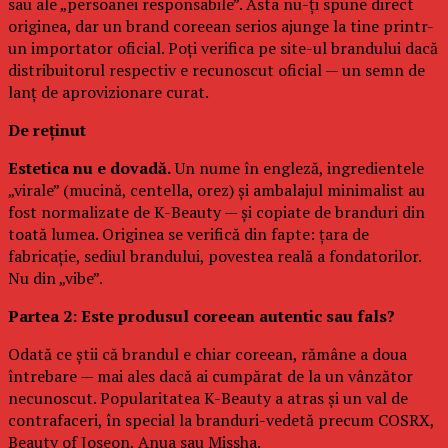
sau ale „persoanei responsabile”. Asta nu-ți spune direct
originea, dar un brand coreean serios ajunge la tine printr-
un importator oficial. Poți verifica pe site-ul brandului dacă
distribuitorul respectiv e recunoscut oficial — un semn de
lanț de aprovizionare curat.
De reținut
Estetica nu e dovadă.
Un nume în engleză, ingredientele
„virale” (mucină, centella, orez) și ambalajul minimalist au
fost normalizate de K-Beauty — și copiate de branduri din
toată lumea. Originea se verifică din fapte: țara de
fabricație, sediul brandului, povestea reală a fondatorilor.
Nu din „vibe”.
Partea 2: Este produsul coreean autentic sau fals?
Odată ce știi că brandul e chiar coreean, rămâne a doua
întrebare — mai ales dacă ai cumpărat de la un vânzător
necunoscut. Popularitatea K-Beauty a atras și un val de
contrafaceri, în special la branduri-vedetă precum COSRX,
Beauty of Joseon, Anua sau Missha.