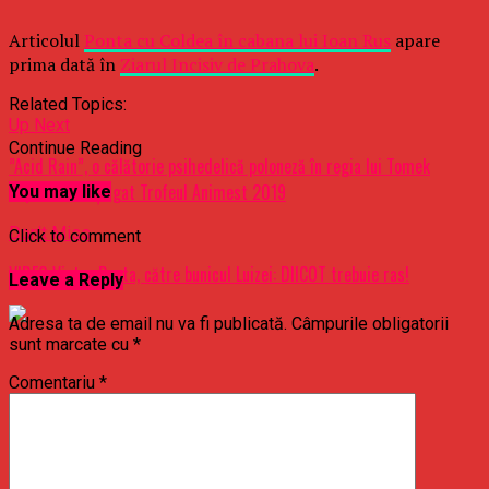
Articolul
Ponta cu Coldea în cabana lui Ioan Rus
apare
prima dată în
Ziarul Incisiv de Prahova
.
Related Topics:
Up Next
Continue Reading
”Acid Rain”, o călătorie psihedelică poloneză în regia lui Tomek
Popakul, a câştigat Trofeul Animest 2019
You may like
Don't Miss
Click to comment
VIDEO Victor Ponta, către bunicul Luizei: DIICOT trebuie ras!
Leave a Reply
Adresa ta de email nu va fi publicată.
Câmpurile obligatorii
sunt marcate cu
*
Comentariu
*