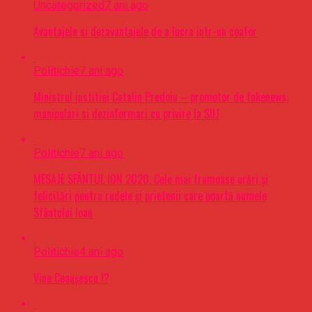
Uncategorized
7 ani ago
Avantajele si dezavantajele de a lucra intr-un coafor
Politichie
7 ani ago
Ministrul justitiei Catalin Predoiu – promotor de fakenews,
manipulari si dezinformari cu privire la SIIJ
Politichie
7 ani ago
MESAJE SFÂNTUL ION 2020. Cele mai frumoase urări şi
felicitări pentru rudele şi prietenii care poartă numele
Sfântului Ioan
Politichie
4 ani ago
Vine Ceaușescu !?