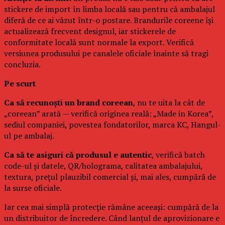
stickere de import în limba locală sau pentru că ambalajul
diferă de ce ai văzut într-o postare. Brandurile coreene își
actualizează frecvent designul, iar stickerele de
conformitate locală sunt normale la export. Verifică
versiunea produsului pe canalele oficiale înainte să tragi
concluzia.
Pe scurt
Ca să recunoști un brand coreean
, nu te uita la cât de
„coreean” arată — verifică originea reală: „Made in Korea”,
sediul companiei, povestea fondatorilor, marca KC, Hangul-
ul pe ambalaj.
Ca să te asiguri că produsul e autentic
, verifică batch
code-ul și datele, QR/holograma, calitatea ambalajului,
textura, prețul plauzibil comercial și, mai ales, cumpără de
la surse oficiale.
Iar cea mai simplă protecție rămâne aceeași: cumpără de la
un distribuitor de încredere. Când lanțul de aprovizionare e