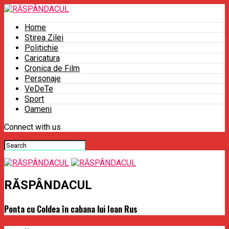
Home
Stirea Zilei
Politichie
Caricatura
Cronica de Film
Personaje
VeDeTe
Sport
Oameni
Connect with us
RĂSPÂNDACUL
Ponta cu Coldea în cabana lui Ioan Rus