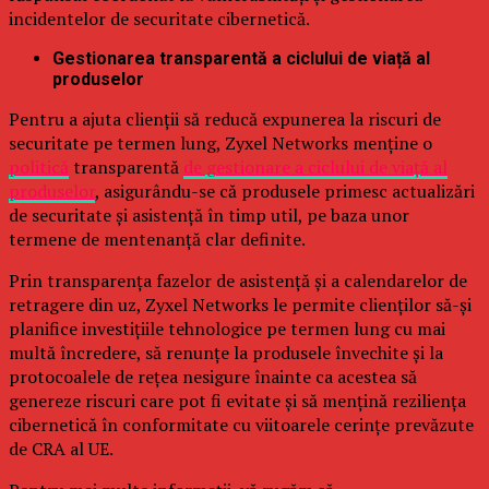
incidentelor de securitate cibernetică.
Gestionarea transparentă a ciclului de viață al
produselor
Pentru a ajuta clienții să reducă expunerea la riscuri de
securitate pe termen lung, Zyxel Networks menține o
politică
transparentă
de gestionare a ciclului de viață al
produselor
, asigurându-se că produsele primesc actualizări
de securitate și asistență în timp util, pe baza unor
termene de mentenanță clar definite.
Prin transparența fazelor de asistență și a calendarelor de
retragere din uz, Zyxel Networks le permite clienților să-și
planifice investițiile tehnologice pe termen lung cu mai
multă încredere, să renunțe la produsele învechite și la
protocoalele de rețea nesigure înainte ca acestea să
genereze riscuri care pot fi evitate și să mențină reziliența
cibernetică în conformitate cu viitoarele cerințe prevăzute
de CRA al UE.