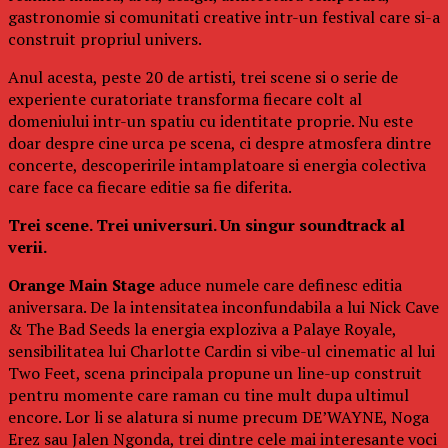
gastronomie si comunitati creative intr-un festival care si-a
construit propriul univers.
Anul acesta, peste 20 de artisti, trei scene si o serie de
experiente curatoriate transforma fiecare colt al
domeniului intr-un spatiu cu identitate proprie. Nu este
doar despre cine urca pe scena, ci despre atmosfera dintre
concerte, descoperirile intamplatoare si energia colectiva
care face ca fiecare editie sa fie diferita.
Trei scene. Trei universuri. Un singur soundtrack al
verii.
Orange Main Stage
aduce numele care definesc editia
aniversara. De la intensitatea inconfundabila a lui Nick Cave
& The Bad Seeds la energia exploziva a Palaye Royale,
sensibilitatea lui Charlotte Cardin si vibe-ul cinematic al lui
Two Feet, scena principala propune un line-up construit
pentru momente care raman cu tine mult dupa ultimul
encore. Lor li se alatura si nume precum DE’WAYNE, Noga
Erez sau Jalen Ngonda, trei dintre cele mai interesante voci