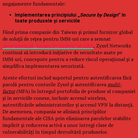
angajamente fundamentale:
Implementarea principiului „
Secure by Design
” în
toate produsele și serviciile
Fiind prima companie din Taiwan și primul furnizor global
de soluții de rețea pentru IMM-uri care a semnat
angajamentul „Secure by Design” al CISA
, Zyxel Networks
continuă să introducă inițiative de securitate axate pe
IMM-uri, concepute pentru a reduce riscul operațional și a
simplifica implementarea securizată.
Aceste eforturi includ suportul pentru autentificarea fără
parolă pentru conturile Zyxel și autentificarea
multi-
factor
(MFA) în întregul portofoliu de produse al companiei
și în serviciile conexe, inclusiv accesul wireless,
autentificările administratorilor și accesul VPN la distanță.
De asemenea, compania se aliniază principiilor
fundamentale ale CISA prin eliminarea parolelor stabilite
implicit și reducerea activă a unor întregi clase de
vulnerabilități în timpul dezvoltării produselor.