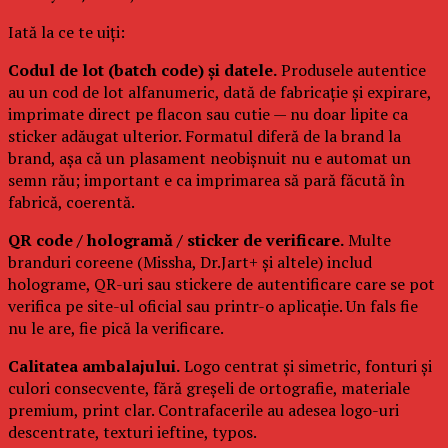
Iată la ce te uiți:
Codul de lot (batch code) și datele.
Produsele autentice
au un cod de lot alfanumeric, dată de fabricație și expirare,
imprimate direct pe flacon sau cutie — nu doar lipite ca
sticker adăugat ulterior. Formatul diferă de la brand la
brand, așa că un plasament neobișnuit nu e automat un
semn rău; important e ca imprimarea să pară făcută în
fabrică, coerentă.
QR code / hologramă / sticker de verificare.
Multe
branduri coreene (Missha, Dr.Jart+ și altele) includ
holograme, QR-uri sau stickere de autentificare care se pot
verifica pe site-ul oficial sau printr-o aplicație. Un fals fie
nu le are, fie pică la verificare.
Calitatea ambalajului.
Logo centrat și simetric, fonturi și
culori consecvente, fără greșeli de ortografie, materiale
premium, print clar. Contrafacerile au adesea logo-uri
descentrate, texturi ieftine, typos.