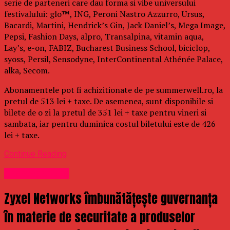
serie de parteneri care dau forma si vibe universului
festivalului: glo™, ING, Peroni Nastro Azzurro, Ursus,
Bacardi, Martini, Hendrick’s Gin, Jack Daniel’s, Mega Image,
Pepsi, Fashion Days, alpro, Transalpina, vitamin aqua,
Lay’s, e-on, FABIZ, Bucharest Business School, biciclop,
syoss, Persil, Sensodyne, InterContinental Athénée Palace,
alka, Secom.
Abonamentele pot fi achizitionate de pe summerwell.ro, la
pretul de 513 lei + taxe. De asemenea, sunt disponibile si
bilete de o zi la pretul de 351 lei + taxe pentru vineri si
sambata, iar pentru duminica costul biletului este de 426
lei + taxe.
Continue Reading
Uncategorized
Zyxel Networks îmbunătățește guvernanța
în materie de securitate a produselor