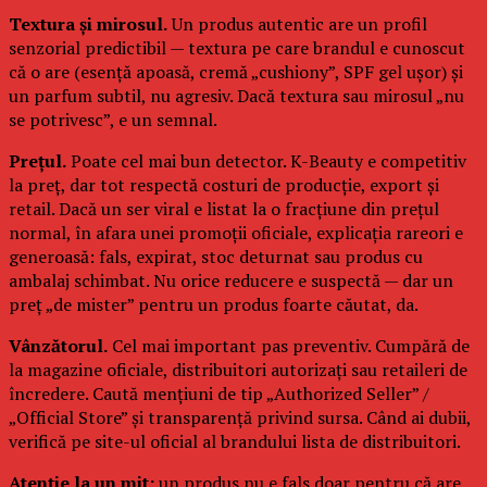
Textura și mirosul.
Un produs autentic are un profil
senzorial predictibil — textura pe care brandul e cunoscut
că o are (esență apoasă, cremă „cushiony”, SPF gel ușor) și
un parfum subtil, nu agresiv. Dacă textura sau mirosul „nu
se potrivesc”, e un semnal.
Prețul.
Poate cel mai bun detector. K-Beauty e competitiv
la preț, dar tot respectă costuri de producție, export și
retail. Dacă un ser viral e listat la o fracțiune din prețul
normal, în afara unei promoții oficiale, explicația rareori e
generoasă: fals, expirat, stoc deturnat sau produs cu
ambalaj schimbat. Nu orice reducere e suspectă — dar un
preț „de mister” pentru un produs foarte căutat, da.
Vânzătorul.
Cel mai important pas preventiv. Cumpără de
la magazine oficiale, distribuitori autorizați sau retaileri de
încredere. Caută mențiuni de tip „Authorized Seller” /
„Official Store” și transparență privind sursa. Când ai dubii,
verifică pe site-ul oficial al brandului lista de distribuitori.
Atenție la un mit:
un produs nu e fals doar pentru că are