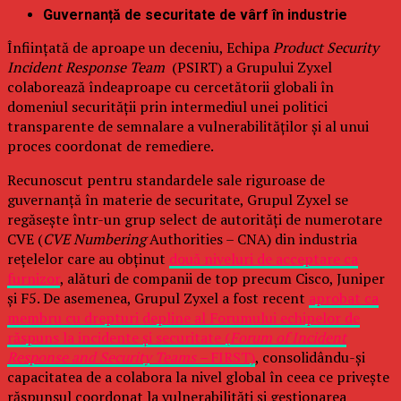
Guvernanță de securitate de vârf în industrie
Înființată de aproape un deceniu, Echipa
Product Security
Incident Response Team
(PSIRT) a Grupului Zyxel
colaborează îndeaproape cu cercetătorii globali în
domeniul securității prin intermediul unei politici
transparente de semnalare a vulnerabilităților și al unui
proces coordonat de remediere.
Recunoscut pentru standardele sale riguroase de
guvernanță în materie de securitate, Grupul Zyxel se
regăsește într-un grup select de autorități de numerotare
CVE (
CVE Numbering
Authorities – CNA) din industria
rețelelor care au obținut
două niveluri de acceptare ca
furnizor
, alături de companii de top precum Cisco, Juniper
și F5. De asemenea, Grupul Zyxel a fost recent
aprobat ca
membru cu drepturi depline al Forumului echipelor de
răspuns la incidente și securitate (
Forum of Incident
Response and Security Teams –
FIRST)
, consolidându-și
capacitatea de a colabora la nivel global în ceea ce privește
răspunsul coordonat la vulnerabilități și gestionarea