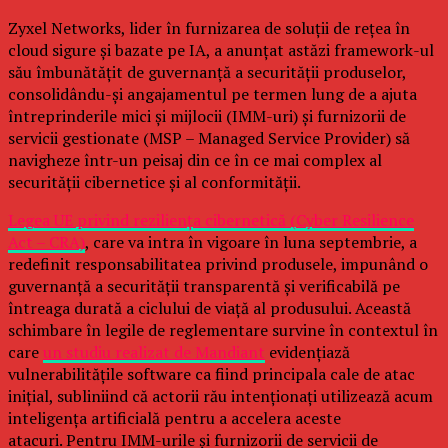
Zyxel Networks, lider în furnizarea de soluții de rețea în
cloud sigure și bazate pe IA, a anunțat astăzi framework-ul
său îmbunătățit de guvernanță a securității produselor,
consolidându-și angajamentul pe termen lung de a ajuta
întreprinderile mici și mijlocii (IMM-uri) și furnizorii de
servicii gestionate (MSP – Managed Service Provider) să
navigheze într-un peisaj din ce în ce mai complex al
securității cibernetice și al conformității.
Legea UE privind reziliența cibernetică (Cyber Resilience
Act – CRA)
, care va intra în vigoare în luna septembrie, a
redefinit responsabilitatea privind produsele, impunând o
guvernanță a securității transparentă și verificabilă pe
întreaga durată a ciclului de viață al produsului. Această
schimbare în legile de reglementare survine în contextul în
care
un studiu realizat de Mandiant
evidențiază
vulnerabilitățile software ca fiind principala cale de atac
inițial, subliniind că actorii rău intenționați utilizează acum
inteligența artificială pentru a accelera aceste
atacuri. Pentru IMM-urile și furnizorii de servicii de