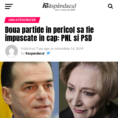
UNCATEGORIZED
Doua partide in pericol sa fie
impuscate in cap: PNL si PSD
Published
7 ani ago
on
octombrie 14, 2019
By
Raspandacul