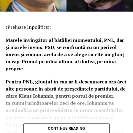
(Preluare Inpolitics):
Marele învingător al bătăliei momentului, PNL, dar
și marele învins, PSD, se confruntă cu un pericol
imens și comun: acela de a se alege cu cîte un glonț
în cap. Primul pe mîna altuia, al doilea, pe mîna
proprie.
Pentru PNL, glonțul în cap ar fi desemnarea oricărei
alte persoane în afară de președintele partidului, de
către Klaus Iohannis, pentru postul de premier.
În cursul următoarelor zeci de ore, Iohannis va
nominaliza un prim-ministru în urma consultărilor
parțiale cu partidele, pentru că PSD boicotează
dezbaterile.
CONTINUE READING
Chiar dacă Iohannis face nominalizarea, reamintim,