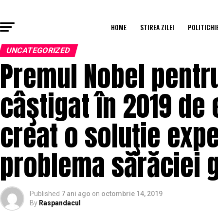
HOME
STIREA ZILEI
POLITICHI
UNCATEGORIZED
Premul Nobel pentr
câştigat în 2019 de
creat o soluţie exp
problema sărăciei 
Published
7 ani ago
on
octombrie 14, 2019
By
Raspandacul