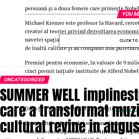
persoană şi a doua femeie care primeşte Nobe
YOU M
Michael Kremer este profesor la Havard, cercetă
creator al teoriei privind dezvoltarea economi
navetei spaţiale Challenger din 1986, teorie ca
CLICK T
de înaltă calitate şi au companii mai puternic
Premiul pentru economie, în valoare de 9 milio
cinci premii iniţiale instituite de Alferd Nob
cu 1969.
UNCATEGORIZED
SUMMER WELL implineste 
care a transformat muzi
Dacă ţi-a plăcut articolul, urmăreşte
MEDIAFA
cultural revine in augus
Conținutul website-ului www.mediafax.ro este 
dumneavoastră personal. Este
interzisă
republ