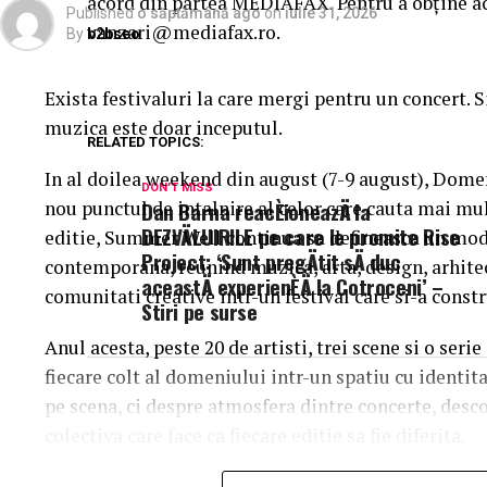
acord din partea MEDIAFAX. Pentru a obține ac
Published
o săptămână ago
on
iulie 31, 2026
vanzari@mediafax.ro.
By
b2bseo
Exista festivaluri la care mergi pentru un concert. 
muzica este doar inceputul.
RELATED TOPICS:
In al doilea weekend din august (7-9 august), Dome
DON'T MISS
nou punctul de intalnire al celor care cauta mai mul
Dan Barna reacÈioneazÄ la
DEZVÄLUIRILE pe care le promite Rise
editie, Summer Well continua sa defineasca un mod 
Project: ‘Sunt pregÄtit sÄ duc
contemporana, reunind muzica, arta, design, arhit
aceastÄ experienÈÄ la Cotroceni’ –
comunitati creative intr-un festival care si-a constr
Stiri pe surse
Anul acesta, peste 20 de artisti, trei scene si o ser
fiecare colt al domeniului intr-un spatiu cu identit
pe scena, ci despre atmosfera dintre concerte, desc
colectiva care face ca fiecare editie sa fie diferita.
Trei scene. Trei universuri. Un singur soundtrac