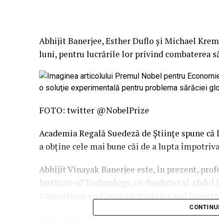
Abhijit Banerjee, Esther Duflo şi Michael Kre
luni, pentru lucrările lor privind combaterea să
FOTO: twitter @NobelPrize
Academia Regală Suedeză de Ştiinţe spune că l
a obţine cele mai bune căi de a lupta împotriva
Abhijit Vinayak Banerjee este, în prezent, pro
Institute of Technology, co-fondator al Abdul 
Consortium on Financial Systems and Poverty
CONTINU
Esther Duflo este profesor la Massachusetts In