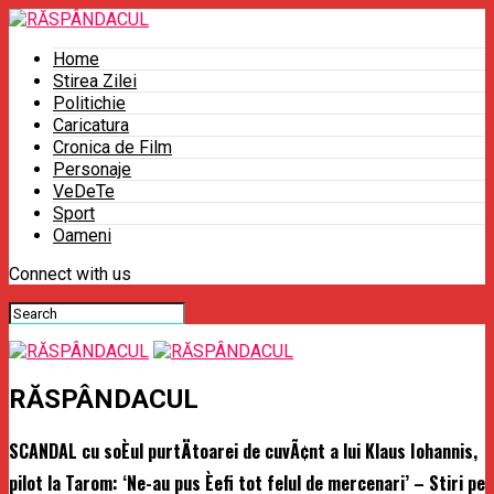
Home
Stirea Zilei
Politichie
Caricatura
Cronica de Film
Personaje
VeDeTe
Sport
Oameni
Connect with us
RĂSPÂNDACUL
SCANDAL cu soÈul purtÄtoarei de cuvÃ¢nt a lui Klaus Iohannis,
pilot la Tarom: ‘Ne-au pus Èefi tot felul de mercenari’ – Stiri pe