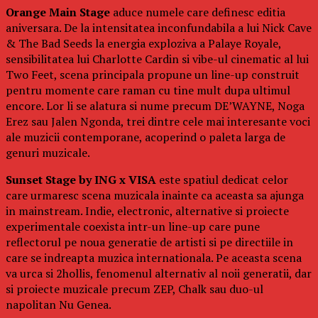
Orange Main Stage
aduce numele care definesc editia
aniversara. De la intensitatea inconfundabila a lui Nick Cave
& The Bad Seeds la energia exploziva a Palaye Royale,
sensibilitatea lui Charlotte Cardin si vibe-ul cinematic al lui
Two Feet, scena principala propune un line-up construit
pentru momente care raman cu tine mult dupa ultimul
encore. Lor li se alatura si nume precum DE’WAYNE, Noga
Erez sau Jalen Ngonda, trei dintre cele mai interesante voci
ale muzicii contemporane, acoperind o paleta larga de
genuri muzicale.
Sunset Stage by ING x VISA
este spatiul dedicat celor
care urmaresc scena muzicala inainte ca aceasta sa ajunga
in mainstream. Indie, electronic, alternative si proiecte
experimentale coexista intr-un line-up care pune
reflectorul pe noua generatie de artisti si pe directiile in
care se indreapta muzica internationala. Pe aceasta scena
va urca si 2hollis, fenomenul alternativ al noii generatii, dar
si proiecte muzicale precum ZEP, Chalk sau duo-ul
napolitan Nu Genea.