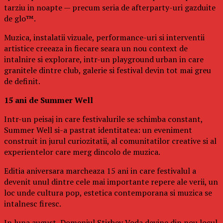
tarziu in noapte — precum seria de afterparty-uri gazduite
de glo™.
Muzica, instalatii vizuale, performance-uri si interventii
artistice creeaza in fiecare seara un nou context de
intalnire si explorare, intr-un playground urban in care
granitele dintre club, galerie si festival devin tot mai greu
de definit.
15 ani de Summer Well
Intr-un peisaj in care festivalurile se schimba constant,
Summer Well si-a pastrat identitatea: un eveniment
construit in jurul curiozitatii, al comunitatilor creative si al
experientelor care merg dincolo de muzica.
Editia aniversara marcheaza 15 ani in care festivalul a
devenit unul dintre cele mai importante repere ale verii, un
loc unde cultura pop, estetica contemporana si muzica se
intalnesc firesc.
In luna august, Domeniul Stirbey Voda devine din nou locul