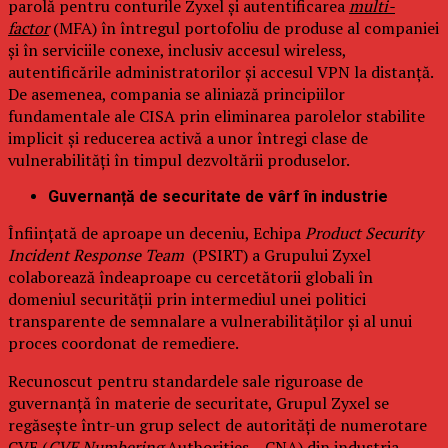
parolă pentru conturile Zyxel și autentificarea
multi-
factor
(MFA) în întregul portofoliu de produse al companiei
și în serviciile conexe, inclusiv accesul wireless,
autentificările administratorilor și accesul VPN la distanță.
De asemenea, compania se aliniază principiilor
fundamentale ale CISA prin eliminarea parolelor stabilite
implicit și reducerea activă a unor întregi clase de
vulnerabilități în timpul dezvoltării produselor.
Guvernanță de securitate de vârf în industrie
Înființată de aproape un deceniu, Echipa
Product Security
Incident Response Team
(PSIRT) a Grupului Zyxel
colaborează îndeaproape cu cercetătorii globali în
domeniul securității prin intermediul unei politici
transparente de semnalare a vulnerabilităților și al unui
proces coordonat de remediere.
Recunoscut pentru standardele sale riguroase de
guvernanță în materie de securitate, Grupul Zyxel se
regăsește într-un grup select de autorități de numerotare
CVE (
CVE Numbering
Authorities – CNA) din industria