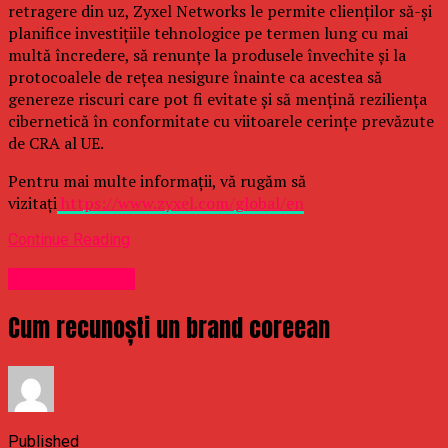
retragere din uz, Zyxel Networks le permite clienților să-și
planifice investițiile tehnologice pe termen lung cu mai
multă încredere, să renunțe la produsele învechite și la
protocoalele de rețea nesigure înainte ca acestea să
genereze riscuri care pot fi evitate și să mențină reziliența
cibernetică în conformitate cu viitoarele cerințe prevăzute
de CRA al UE.
Pentru mai multe informații, vă rugăm să
vizitați
https://www.zyxel.com/global/en
Continue Reading
Uncategorized
Cum recunoști un brand coreean
Published