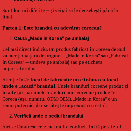
Sunt lucruri diferite — și vei ști să le deosebești până la
final.
Partea 1: Este brandul cu adevărat coreean?
Caută „Made in Korea” pe ambalaj
Cel mai direct indiciu. Un produs fabricat în Coreea de Sud
va menționa țara de origine — „Made in Korea” sau „Fabricat
în Coreea” — undeva pe ambalaj sau pe eticheta
importatorului.
Atenție însă:
locul de fabricație nu e totuna cu locul
unde e „acasă” brandul.
Unele branduri coreene produc și
în alte țări, iar unele branduri non-coreene produc în
Coreea (așa-numitul ODM/OEM). „Made in Korea” e un
semn puternic, dar se citește împreună cu restul.
Verifică unde e sediul brandului
Aici se lămuresc cele mai multe confuzii. Intră pe site-ul