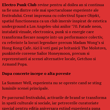
Electro Punk Club
revine pentru al doilea an si continua
sa fie una dintre cele mai spectaculoase experiente ale
festivalului. Creat impreuna cu colectivul Space Objekt,
spatiul functioneaza ca un club imersiv inspirat de estetica
underground a Los Angeles-ului anilor ’70. Fatade neon,
instalatii vizuale, electronica, punk si o energie care
transforma fiecare noapte intr-un performance colectiv,
cu referinte la locuri legendare precum Madam Wong’s si
Hong Kong Cafe. Aici ii veti gasi pe britanicii The Molotovs,
punkistele coreene Sailor Honeymoon, precum si
reprezentanti ai scenei alternative locale, Getchoo si
Armand Popa.
Dupa concerte incepe o alta poveste
La Summer Well, experienta nu se opreste cand se sting
luminile scenei principale.
Pe parcursul festivalului, activarile de brand se transforma
in spatii culturale si sociale, iar petrecerile curatoriate
special pentru editia aniversara extind experienta pana