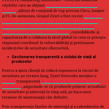
rețelelor care au obținut
două niveluri de acceptare ca
furnizor
, alături de companii de top precum Cisco, Juniper
și F5. De asemenea, Grupul Zyxel a fost recent
aprobat ca
membru cu drepturi depline al Forumului echipelor de
răspuns la incidente și securitate (
Forum of Incident
Response and Security Teams –
FIRST)
, consolidându-și
capacitatea de a colabora la nivel global în ceea ce privește
răspunsul coordonat la vulnerabilități și gestionarea
incidentelor de securitate cibernetică.
Gestionarea transparentă a ciclului de viață al
produselor
Pentru a ajuta clienții să reducă expunerea la riscuri de
securitate pe termen lung, Zyxel Networks menține o
politică
transparentă
de gestionare a ciclului de viață al
produselor
, asigurându-se că produsele primesc actualizări
de securitate și asistență în timp util, pe baza unor
termene de mentenanță clar definite.
Prin transparența fazelor de asistență și a calendarelor de