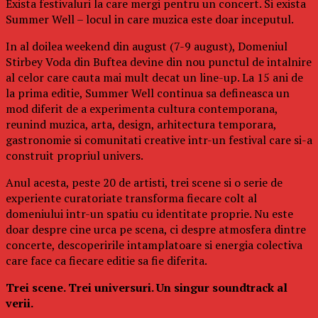
Exista festivaluri la care mergi pentru un concert. Si exista
Summer Well – locul in care muzica este doar inceputul.
In al doilea weekend din august (7-9 august), Domeniul
Stirbey Voda din Buftea devine din nou punctul de intalnire
al celor care cauta mai mult decat un line-up. La 15 ani de
la prima editie, Summer Well continua sa defineasca un
mod diferit de a experimenta cultura contemporana,
reunind muzica, arta, design, arhitectura temporara,
gastronomie si comunitati creative intr-un festival care si-a
construit propriul univers.
Anul acesta, peste 20 de artisti, trei scene si o serie de
experiente curatoriate transforma fiecare colt al
domeniului intr-un spatiu cu identitate proprie. Nu este
doar despre cine urca pe scena, ci despre atmosfera dintre
concerte, descoperirile intamplatoare si energia colectiva
care face ca fiecare editie sa fie diferita.
Trei scene. Trei universuri. Un singur soundtrack al
verii.