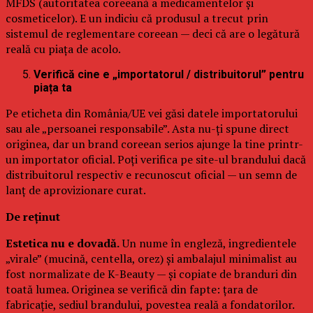
MFDS (autoritatea coreeană a medicamentelor și
cosmeticelor). E un indiciu că produsul a trecut prin
sistemul de reglementare coreean — deci că are o legătură
reală cu piața de acolo.
Verifică cine e „importatorul / distribuitorul” pentru
piața ta
Pe eticheta din România/UE vei găsi datele importatorului
sau ale „persoanei responsabile”. Asta nu-ți spune direct
originea, dar un brand coreean serios ajunge la tine printr-
un importator oficial. Poți verifica pe site-ul brandului dacă
distribuitorul respectiv e recunoscut oficial — un semn de
lanț de aprovizionare curat.
De reținut
Estetica nu e dovadă.
Un nume în engleză, ingredientele
„virale” (mucină, centella, orez) și ambalajul minimalist au
fost normalizate de K-Beauty — și copiate de branduri din
toată lumea. Originea se verifică din fapte: țara de
fabricație, sediul brandului, povestea reală a fondatorilor.