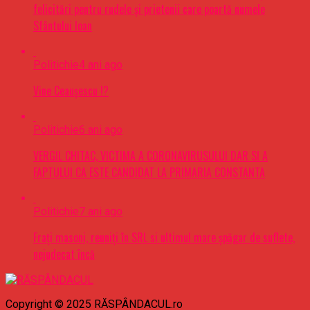
felicitări pentru rudele şi prietenii care poartă numele
Sfântului Ioan
Politichie
4 ani ago
Vine Ceaușescu !?
Politichie
6 ani ago
VERGIL CHITAC, VICTIMA A CORONAVIRUSULUI DAR SI A
FAPTULUI CA ESTE CANDIDAT LA PRIMARIA CONSTANTA
Politichie
7 ani ago
Frați masoni, reuniți în SRL si ultimul mare șpăgar de suflete,
nejudecat încă
Copyright © 2025 RĂSPÂNDACUL.ro