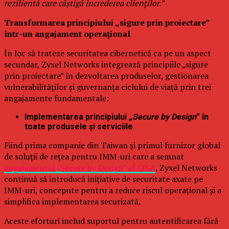
rezilientă care câștigă încrederea clienților.”
Transformarea principiului „sigure prin proiectare”
într-un angajament operațional
În loc să trateze securitatea cibernetică ca pe un aspect
secundar, Zyxel Networks integrează principiile „sigure
prin proiectare” în dezvoltarea produselor, gestionarea
vulnerabilităților și guvernanța ciclului de viață prin trei
angajamente fundamentale:
Implementarea principiului „
Secure by Design
” în
toate produsele și serviciile
Fiind prima companie din Taiwan și primul furnizor global
de soluții de rețea pentru IMM-uri care a semnat
angajamentul „Secure by Design” al CISA
, Zyxel Networks
continuă să introducă inițiative de securitate axate pe
IMM-uri, concepute pentru a reduce riscul operațional și a
simplifica implementarea securizată.
Aceste eforturi includ suportul pentru autentificarea fără