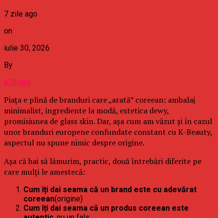
7 zile ago
on
iulie 30, 2026
By
b2bseo
Piața e plină de branduri care „arată” coreean: ambalaj
minimalist, ingrediente la modă, estetica dewy,
promisiunea de glass skin. Dar, așa cum am văzut și în cazul
unor branduri europene confundate constant cu K-Beauty,
aspectul nu spune nimic despre origine.
Așa că hai să lămurim, practic, două întrebări diferite pe
care mulți le amestecă:
Cum îți dai seama că un brand este cu adevărat
coreean
(origine)
Cum îți dai seama că un produs coreean este
autentic
, nu un fals