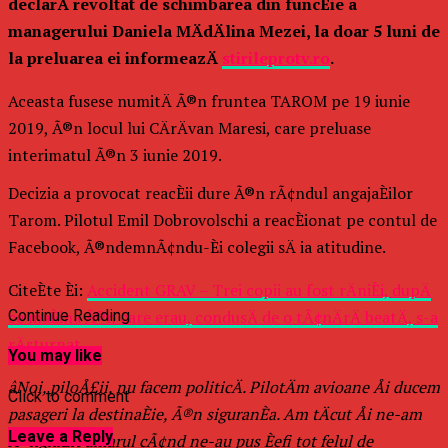
declarÄ revoltat de schimbarea din funcÈie a
managerului Daniela MÄdÄlina Mezei, la doar 5 luni de
la preluarea ei informeazÄ
stirileprotv.ro
.
Aceasta fusese numitÄ Ã®n fruntea TAROM pe 19 iunie
2019, Ã®n locul lui CÄrÄvan Maresi, care preluase
interimatul Ã®n 3 iunie 2019.
Decizia a provocat reacÈii dure Ã®n rÃ¢ndul angajaÈilor
Tarom. Pilotul Emil Dobrovolschi a reacÈionat pe contul de
Facebook, Ã®ndemnÃ¢ndu-Èi colegii sÄ ia atitudine.
CiteÈte Èi:
Accident GRAV – Trei copii au fost rÄniÈi, dupÄ
ce maÈina Ã®n care erau, condusÄ de o tÃ¢nÄrÄ beatÄ, s-a
Continue Reading
rÄsturnat
You may like
âNoi, piloÅ£ii, nu facem politicÄ. PilotÄm avioane Åi ducem
Click to comment
pasageri la destinaÈie, Ã®n siguranÈa. Am tÄcut Åi ne-am
Leave a Reply
Ã®nghiÈit amarul cÃ¢nd ne-au pus Èefi tot felul de