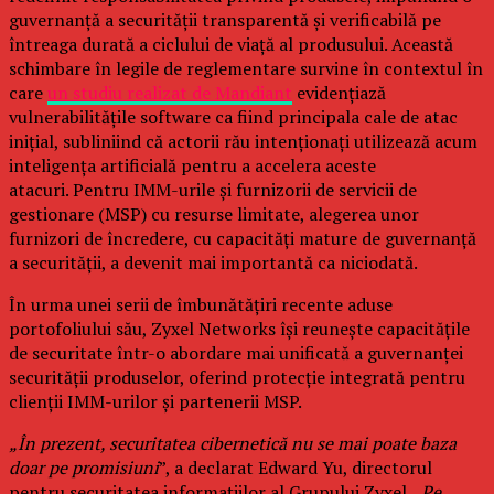
guvernanță a securității transparentă și verificabilă pe
întreaga durată a ciclului de viață al produsului. Această
schimbare în legile de reglementare survine în contextul în
care
un studiu realizat de Mandiant
evidențiază
vulnerabilitățile software ca fiind principala cale de atac
inițial, subliniind că actorii rău intenționați utilizează acum
inteligența artificială pentru a accelera aceste
atacuri. Pentru IMM-urile și furnizorii de servicii de
gestionare (MSP) cu resurse limitate, alegerea unor
furnizori de încredere, cu capacități mature de guvernanță
a securității, a devenit mai importantă ca niciodată.
În urma unei serii de îmbunătățiri recente aduse
portofoliului său, Zyxel Networks își reunește capacitățile
de securitate într-o abordare mai unificată a guvernanței
securității produselor, oferind protecție integrată pentru
clienții IMM-urilor și partenerii MSP.
„În prezent, securitatea cibernetică nu se mai poate baza
doar pe promisiuni
”, a declarat Edward Yu, directorul
pentru securitatea informațiilor al Grupului Zyxel. „
Pe