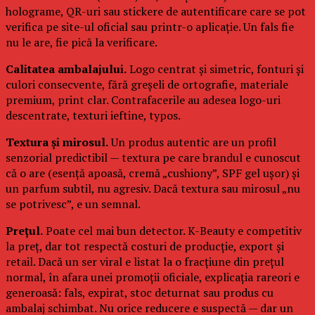
holograme, QR-uri sau stickere de autentificare care se pot
verifica pe site-ul oficial sau printr-o aplicație. Un fals fie
nu le are, fie pică la verificare.
Calitatea ambalajului.
Logo centrat și simetric, fonturi și
culori consecvente, fără greșeli de ortografie, materiale
premium, print clar. Contrafacerile au adesea logo-uri
descentrate, texturi ieftine, typos.
Textura și mirosul.
Un produs autentic are un profil
senzorial predictibil — textura pe care brandul e cunoscut
că o are (esență apoasă, cremă „cushiony”, SPF gel ușor) și
un parfum subtil, nu agresiv. Dacă textura sau mirosul „nu
se potrivesc”, e un semnal.
Prețul.
Poate cel mai bun detector. K-Beauty e competitiv
la preț, dar tot respectă costuri de producție, export și
retail. Dacă un ser viral e listat la o fracțiune din prețul
normal, în afara unei promoții oficiale, explicația rareori e
generoasă: fals, expirat, stoc deturnat sau produs cu
ambalaj schimbat. Nu orice reducere e suspectă — dar un