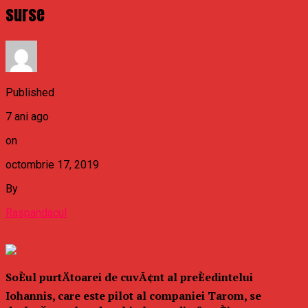
surse
Published
7 ani ago
on
octombrie 17, 2019
By
Raspandacul
SoÈul purtÄtoarei de cuvÃ¢nt al preÈedintelui
Iohannis, care este pilot al companiei Tarom, se