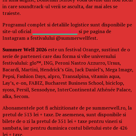
in care soundtrack-ul verii se asculta, dar mai ales se
traieste.
Programul complet si detaliile logistice sunt disponibile pe
site-ul oficial
www.summerwell.ro
si pe pagina de
Instagram a festivalului @summerwellfest.
Summer Well 2026
este un festival Orange, sustinut de o
serie de parteneri care dau forma si vibe universului
festivalului: glo™, ING, Peroni Nastro Azzurro, Ursus,
Bacardi, Martini, Hendrick’s Gin, Jack Daniel’s, Mega Image,
Pepsi, Fashion Days, alpro, Transalpina, vitamin aqua,
Lay’s, e-on, FABIZ, Bucharest Business School, biciclop,
syoss, Persil, Sensodyne, InterContinental Athénée Palace,
alka, Secom.
Abonamentele pot fi achizitionate de pe summerwell.ro, la
pretul de 513 lei + taxe. De asemenea, sunt disponibile si
bilete de o zi la pretul de 351 lei + taxe pentru vineri si
sambata, iar pentru duminica costul biletului este de 426
lei + taxe.