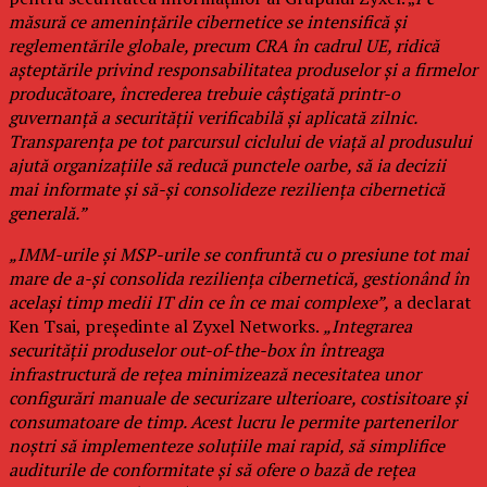
măsură ce amenințările cibernetice se intensifică și
reglementările globale, precum CRA în cadrul UE, ridică
așteptările privind responsabilitatea produselor și a firmelor
producătoare, încrederea trebuie câștigată printr-o
guvernanță a securității verificabilă și aplicată zilnic.
Transparența pe tot parcursul ciclului de viață al produsului
ajută organizațiile să reducă punctele oarbe, să ia decizii
mai informate și să-și consolideze reziliența cibernetică
generală.”
„IMM-urile și MSP-urile se confruntă cu o presiune tot mai
mare de a-și consolida reziliența cibernetică, gestionând în
același timp medii IT din ce în ce mai complexe”,
a declarat
Ken Tsai, președinte al Zyxel Networks.
„Integrarea
securității produselor out-of-the-box în întreaga
infrastructură de rețea minimizează necesitatea unor
configurări manuale de securizare ulterioare, costisitoare și
consumatoare de timp. Acest lucru le permite partenerilor
noștri să implementeze soluțiile mai rapid, să simplifice
auditurile de conformitate și să ofere o bază de rețea