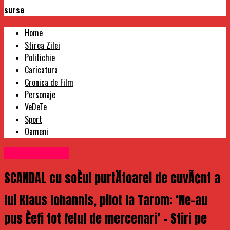
surse
Home
Stirea Zilei
Politichie
Caricatura
Cronica de Film
Personaje
VeDeTe
Sport
Oameni
Uncategorized
SCANDAL cu soÈul purtÄtoarei de cuvÃ¢nt a
lui Klaus Iohannis, pilot la Tarom: ‘Ne-au
pus Èefi tot felul de mercenari’ – Stiri pe