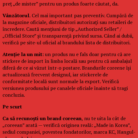
preț „de mister” pentru un produs foarte căutat, da.
Vânzătorul.
Cel mai important pas preventiv. Cumpără de
la magazine oficiale, distribuitori autorizați sau retaileri de
încredere. Caută mențiuni de tip „Authorized Seller” /
„Official Store” și transparență privind sursa. Când ai dubii,
verifică pe site-ul oficial al brandului lista de distribuitori.
Atenție la un mit:
un produs nu e fals doar pentru că are
stickere de import în limba locală sau pentru că ambalajul
diferă de ce ai văzut într-o postare. Brandurile coreene își
actualizează frecvent designul, iar stickerele de
conformitate locală sunt normale la export. Verifică
versiunea produsului pe canalele oficiale înainte să tragi
concluzia.
Pe scurt
Ca să recunoști un brand coreean
, nu te uita la cât de
„coreean” arată — verifică originea reală: „Made in Korea”,
sediul companiei, povestea fondatorilor, marca KC, Hangul-