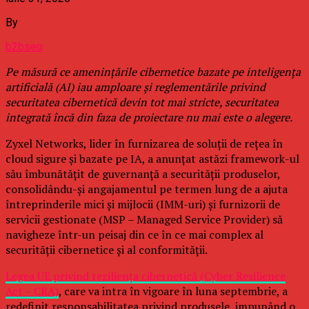
By
b2bseo
Pe măsură ce amenințările cibernetice bazate pe inteligența
artificială (AI) iau amploare și reglementările privind
securitatea cibernetică devin tot mai stricte, securitatea
integrată încă din faza de proiectare nu mai este o alegere.
Zyxel Networks, lider în furnizarea de soluții de rețea în
cloud sigure și bazate pe IA, a anunțat astăzi framework-ul
său îmbunătățit de guvernanță a securității produselor,
consolidându-și angajamentul pe termen lung de a ajuta
întreprinderile mici și mijlocii (IMM-uri) și furnizorii de
servicii gestionate (MSP – Managed Service Provider) să
navigheze într-un peisaj din ce în ce mai complex al
securității cibernetice și al conformității.
Legea UE privind reziliența cibernetică (Cyber Resilience
Act – CRA)
, care va intra în vigoare în luna septembrie, a
redefinit responsabilitatea privind produsele, impunând o