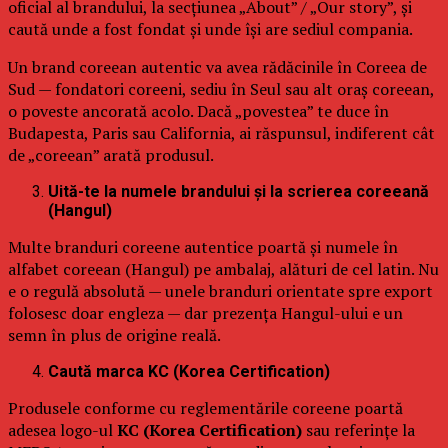
oficial al brandului, la secțiunea „About” / „Our story”, și
caută unde a fost fondat și unde își are sediul compania.
Un brand coreean autentic va avea rădăcinile în Coreea de
Sud — fondatori coreeni, sediu în Seul sau alt oraș coreean,
o poveste ancorată acolo. Dacă „povestea” te duce în
Budapesta, Paris sau California, ai răspunsul, indiferent cât
de „coreean” arată produsul.
Uită-te la numele brandului și la scrierea coreeană
(Hangul)
Multe branduri coreene autentice poartă și numele în
alfabet coreean (Hangul) pe ambalaj, alături de cel latin. Nu
e o regulă absolută — unele branduri orientate spre export
folosesc doar engleza — dar prezența Hangul-ului e un
semn în plus de origine reală.
Caută marca KC (Korea Certification)
Produsele conforme cu reglementările coreene poartă
adesea logo-ul
KC (Korea Certification)
sau referințe la