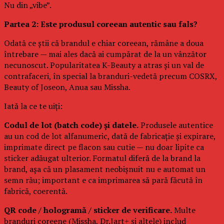
Nu din „vibe”.
Partea 2: Este produsul coreean autentic sau fals?
Odată ce știi că brandul e chiar coreean, rămâne a doua
întrebare — mai ales dacă ai cumpărat de la un vânzător
necunoscut. Popularitatea K-Beauty a atras și un val de
contrafaceri, în special la branduri-vedetă precum COSRX,
Beauty of Joseon, Anua sau Missha.
Iată la ce te uiți:
Codul de lot (batch code) și datele.
Produsele autentice
au un cod de lot alfanumeric, dată de fabricație și expirare,
imprimate direct pe flacon sau cutie — nu doar lipite ca
sticker adăugat ulterior. Formatul diferă de la brand la
brand, așa că un plasament neobișnuit nu e automat un
semn rău; important e ca imprimarea să pară făcută în
fabrică, coerentă.
QR code / hologramă / sticker de verificare.
Multe
branduri coreene (Missha, Dr.Jart+ și altele) includ