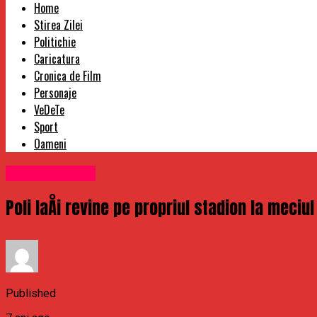
Home
Stirea Zilei
Politichie
Caricatura
Cronica de Film
Personaje
VeDeTe
Sport
Oameni
Uncategorized
Poli IaÅi revine pe propriul stadion la meciul
Published