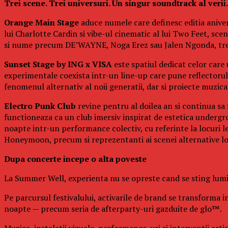
Trei scene. Trei universuri. Un singur soundtrack al verii.
Orange Main Stage
aduce numele care definesc editia aniver
lui Charlotte Cardin si vibe-ul cinematic al lui Two Feet, s
si nume precum DE’WAYNE, Noga Erez sau Jalen Ngonda, trei 
Sunset Stage by ING x VISA
este spatiul dedicat celor care
experimentale coexista intr-un line-up care pune reflectorul p
fenomenul alternativ al noii generatii, dar si proiecte muzi
Electro Punk Club
revine pentru al doilea an si continua sa 
functioneaza ca un club imersiv inspirat de estetica undergro
noapte intr-un performance colectiv, cu referinte la locuri 
Honeymoon, precum si reprezentanti ai scenei alternative l
Dupa concerte incepe o alta poveste
La Summer Well, experienta nu se opreste cand se sting lumin
Pe parcursul festivalului, activarile de brand se transforma in
noapte — precum seria de afterparty-uri gazduite de glo™.
Muzica, instalatii vizuale, performance-uri si interventii art