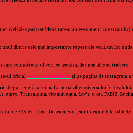
er Well si-a pastrat identitatea: un eveniment construit in juru
it unul dintre cele mai importante repere ale verii, un loc un
care soundtrack-ul verii se asculta, dar mai ales se traieste.
te-ul oficial
www.summerwell.ro
si pe pagina de Instagram a
rie de parteneri care dau forma si vibe universului festivalulu
s, alpro, Transalpina, vitamin aqua, Lay’s, e-on, FABIZ, Buchar
ul de 513 lei + taxe. De asemenea, sunt disponibile si bilete de