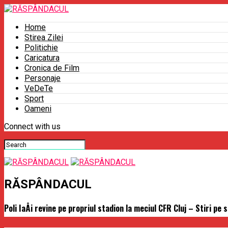
Home
Stirea Zilei
Politichie
Caricatura
Cronica de Film
Personaje
VeDeTe
Sport
Oameni
Connect with us
RĂSPÂNDACUL
Poli IaÅi revine pe propriul stadion la meciul CFR Cluj – Stiri pe 