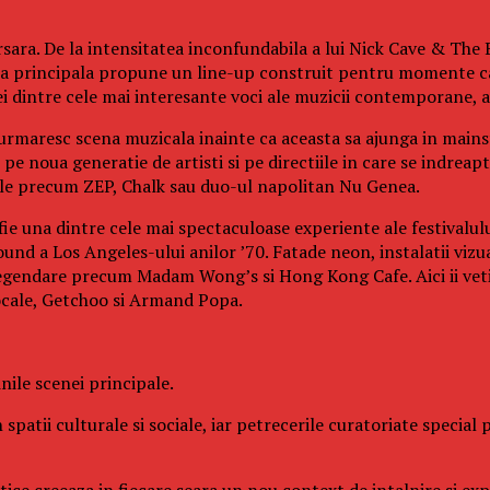
sara. De la intensitatea inconfundabila a lui Nick Cave & The B
cena principala propune un line-up construit pentru momente ca
dintre cele mai interesante voci ale muzicii contemporane, ac
 urmaresc scena muzicala inainte ca aceasta sa ajunga in mainst
e noua generatie de artisti si pe directiile in care se indreapt
cale precum ZEP, Chalk sau duo-ul napolitan Nu Genea.
fie una dintre cele mai spectaculoase experiente ale festivalul
und a Los Angeles-ului anilor ’70. Fatade neon, instalatii vizu
legendare precum Madam Wong’s si Hong Kong Cafe. Aici ii veti 
ocale, Getchoo si Armand Popa.
ile scenei principale.
 spatii culturale si sociale, iar petrecerile curatoriate specia
istice creeaza in fiecare seara un nou context de intalnire si e