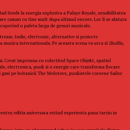
ad Seeds la energia exploziva a Palaye Royale, sensibilitatea
re raman cu tine mult dupa ultimul encore. Lor li se alatura
operind o paleta larga de genuri muzicale.
ream. Indie, electronic, alternative si proiecte
a muzica internationala. Pe aceasta scena va urca si 2hollis,
ui. Creat impreuna cu colectivul Space Objekt, spatiul
ale, electronica, punk si o energie care transforma fiecare
gasi pe britanicii The Molotovs, punkistele coreene Sailor
l pentru editia aniversara extind experienta pana tarziu in
xplorare, intr-un playground urban in care granitele dintre