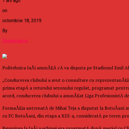
7 ani ago
on
octombrie 18, 2019
By
Raspandacul
Politehnica IaÅi anunÅ£Ä cÄ va disputa pe Stadionul Emil Al
„Conducerea clubului a avut o consultare cu reprezentanÅ£ii f
prima etapÄ a returului sezonului regulat, programat pentr
acord, conducerea clubului a anunÅ£at Liga ProfesionistÄ de Fo
FormaÅ£ia antrenatÄ de Mihai Teja a disputat la BotoÅani mec
cu FC BotoÅani, din etapa a XIII-a, consideratÄ pe teren pro
Revenirea la IaÅi a echipei era progrmatÄ dupÄ meciul cu CF