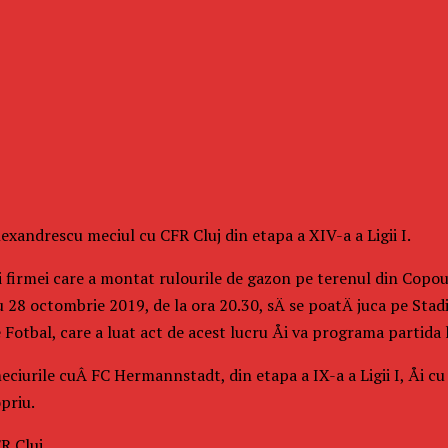
exandrescu meciul cu CFR Cluj din etapa a XIV-a a Ligii I.
irmei care a montat rulourile de gazon pe terenul din Copou, i
u 28 octombrie 2019, de la ora 20.30, sÄ se poatÄ juca pe S
tbal, care a luat act de acest lucru Åi va programa partida la I
iurile cuÂ FC Hermannstadt, din etapa a IX-a a Ligii I, Åi cu 
priu.
R Cluj.