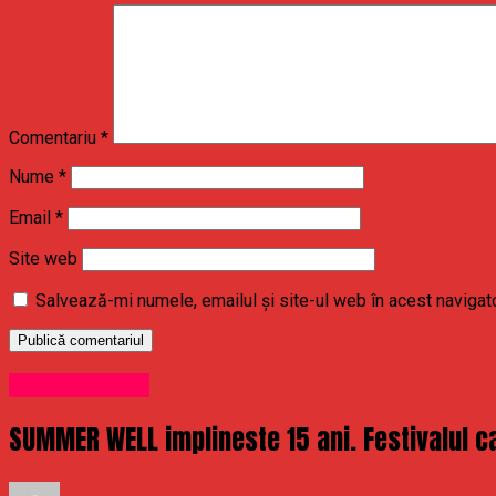
Comentariu
*
Nume
*
Email
*
Site web
Salvează-mi numele, emailul și site-ul web în acest navigat
Uncategorized
SUMMER WELL implineste 15 ani. Festivalul ca