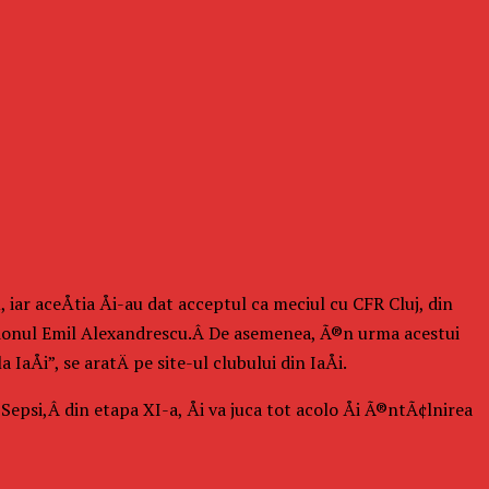
ar aceÅtia Åi-au dat acceptul ca meciul cu CFR Cluj, din
tadionul Emil Alexandrescu.Â De asemenea, Ã®n urma acestui
aÅi”, se aratÄ pe site-ul clubului din IaÅi.
Sepsi,Â din etapa XI-a, Åi va juca tot acolo Åi Ã®ntÃ¢lnirea