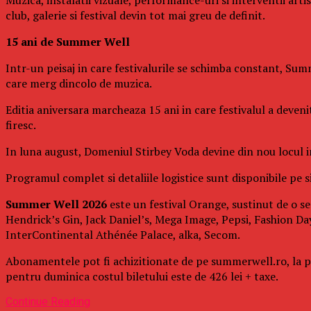
club, galerie si festival devin tot mai greu de definit.
15 ani de Summer Well
Intr-un peisaj in care festivalurile se schimba constant, Summ
care merg dincolo de muzica.
Editia aniversara marcheaza 15 ani in care festivalul a deven
firesc.
In luna august, Domeniul Stirbey Voda devine din nou locul in 
Programul complet si detaliile logistice sunt disponibile pe si
Summer Well 2026
este un festival Orange, sustinut de o se
Hendrick’s Gin, Jack Daniel’s, Mega Image, Pepsi, Fashion Day
InterContinental Athénée Palace, alka, Secom.
Abonamentele pot fi achizitionate de pe summerwell.ro, la pret
pentru duminica costul biletului este de 426 lei + taxe.
Continue Reading