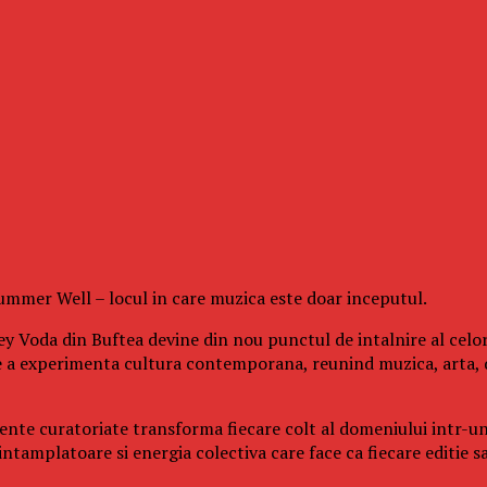
 Summer Well – locul in care muzica este doar inceputul.
y Voda din Buftea devine din nou punctul de intalnire al celor
e a experimenta cultura contemporana, reunind muzica, arta, 
eriente curatoriate transforma fiecare colt al domeniului intr-u
tamplatoare si energia colectiva care face ca fiecare editie sa 