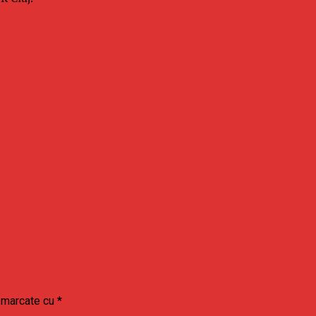
t marcate cu
*