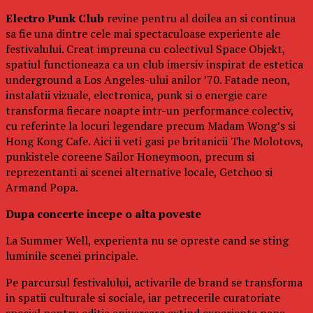
Electro Punk Club
revine pentru al doilea an si continua
sa fie una dintre cele mai spectaculoase experiente ale
festivalului. Creat impreuna cu colectivul Space Objekt,
spatiul functioneaza ca un club imersiv inspirat de estetica
underground a Los Angeles-ului anilor ’70. Fatade neon,
instalatii vizuale, electronica, punk si o energie care
transforma fiecare noapte intr-un performance colectiv,
cu referinte la locuri legendare precum Madam Wong’s si
Hong Kong Cafe. Aici ii veti gasi pe britanicii The Molotovs,
punkistele coreene Sailor Honeymoon, precum si
reprezentanti ai scenei alternative locale, Getchoo si
Armand Popa.
Dupa concerte incepe o alta poveste
La Summer Well, experienta nu se opreste cand se sting
luminile scenei principale.
Pe parcursul festivalului, activarile de brand se transforma
in spatii culturale si sociale, iar petrecerile curatoriate
special pentru editia aniversara extind experienta pana