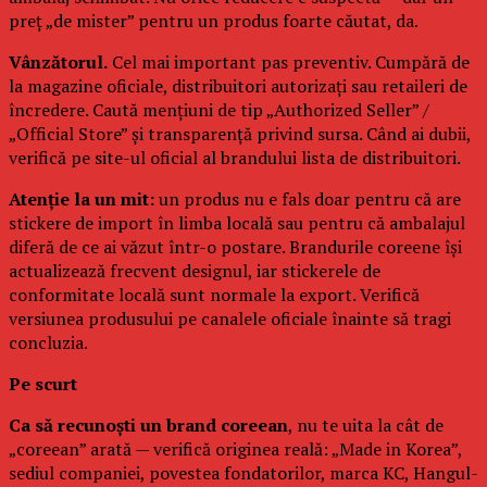
preț „de mister” pentru un produs foarte căutat, da.
Vânzătorul.
Cel mai important pas preventiv. Cumpără de
la magazine oficiale, distribuitori autorizați sau retaileri de
încredere. Caută mențiuni de tip „Authorized Seller” /
„Official Store” și transparență privind sursa. Când ai dubii,
verifică pe site-ul oficial al brandului lista de distribuitori.
Atenție la un mit:
un produs nu e fals doar pentru că are
stickere de import în limba locală sau pentru că ambalajul
diferă de ce ai văzut într-o postare. Brandurile coreene își
actualizează frecvent designul, iar stickerele de
conformitate locală sunt normale la export. Verifică
versiunea produsului pe canalele oficiale înainte să tragi
concluzia.
Pe scurt
Ca să recunoști un brand coreean
, nu te uita la cât de
„coreean” arată — verifică originea reală: „Made in Korea”,
sediul companiei, povestea fondatorilor, marca KC, Hangul-