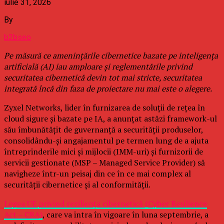
iulie 31, 2026
By
b2bseo
Pe măsură ce amenințările cibernetice bazate pe inteligența
artificială (AI) iau amploare și reglementările privind
securitatea cibernetică devin tot mai stricte, securitatea
integrată încă din faza de proiectare nu mai este o alegere.
Zyxel Networks, lider în furnizarea de soluții de rețea în
cloud sigure și bazate pe IA, a anunțat astăzi framework-ul
său îmbunătățit de guvernanță a securității produselor,
consolidându-și angajamentul pe termen lung de a ajuta
întreprinderile mici și mijlocii (IMM-uri) și furnizorii de
servicii gestionate (MSP – Managed Service Provider) să
navigheze într-un peisaj din ce în ce mai complex al
securității cibernetice și al conformității.
Legea UE privind reziliența cibernetică (Cyber Resilience
Act – CRA)
, care va intra în vigoare în luna septembrie, a