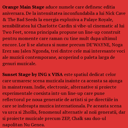
Orange Main Stage
aduce numele care definesc editia
aniversara. De la intensitatea inconfundabila a lui Nick Cave
& The Bad Seeds la energia exploziva a Palaye Royale,
sensibilitatea lui Charlotte Cardin si vibe-ul cinematic al lui
Two Feet, scena principala propune un line-up construit
pentru momente care raman cu tine mult dupa ultimul
encore. Lor li se alatura si nume precum DE’WAYNE, Noga
Erez sau Jalen Ngonda, trei dintre cele mai interesante voci
ale muzicii contemporane, acoperind o paleta larga de
genuri muzicale.
Sunset Stage by ING x VISA
este spatiul dedicat celor
care urmaresc scena muzicala inainte ca aceasta sa ajunga
in mainstream. Indie, electronic, alternative si proiecte
experimentale coexista intr-un line-up care pune
reflectorul pe noua generatie de artisti si pe directiile in
care se indreapta muzica internationala. Pe aceasta scena
va urca si 2hollis, fenomenul alternativ al noii generatii, dar
si proiecte muzicale precum ZEP, Chalk sau duo-ul
napolitan Nu Genea.