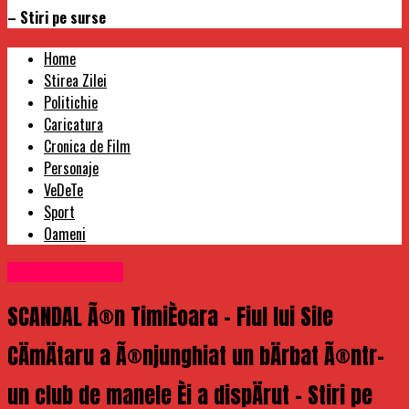
– Stiri pe surse
Home
Stirea Zilei
Politichie
Caricatura
Cronica de Film
Personaje
VeDeTe
Sport
Oameni
Uncategorized
SCANDAL Ã®n TimiÈoara – Fiul lui Sile
CÄmÄtaru a Ã®njunghiat un bÄrbat Ã®ntr-
un club de manele Èi a dispÄrut – Stiri pe