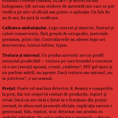
branduri coreene (Missha, Dr.Jart+ și altele) includ
holograme, QR-uri sau stickere de autentificare care se pot
verifica pe site-ul oficial sau printr-o aplicație. Un fals fie
nu le are, fie pică la verificare.
Calitatea ambalajului.
Logo centrat și simetric, fonturi și
culori consecvente, fără greșeli de ortografie, materiale
premium, print clar. Contrafacerile au adesea logo-uri
descentrate, texturi ieftine, typos.
Textura și mirosul.
Un produs autentic are un profil
senzorial predictibil — textura pe care brandul e cunoscut
că o are (esență apoasă, cremă „cushiony”, SPF gel ușor) și
un parfum subtil, nu agresiv. Dacă textura sau mirosul „nu
se potrivesc”, e un semnal.
Prețul.
Poate cel mai bun detector. K-Beauty e competitiv
la preț, dar tot respectă costuri de producție, export și
retail. Dacă un ser viral e listat la o fracțiune din prețul
normal, în afara unei promoții oficiale, explicația rareori e
generoasă: fals, expirat, stoc deturnat sau produs cu
ambalaj schimbat. Nu orice reducere e suspectă — dar un