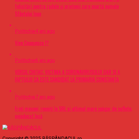
felicitări pentru rudele şi prietenii care poartă numele
Sfântului Ioan
Politichie
4 ani ago
Vine Ceaușescu !?
Politichie
6 ani ago
VERGIL CHITAC, VICTIMA A CORONAVIRUSULUI DAR SI A
FAPTULUI CA ESTE CANDIDAT LA PRIMARIA CONSTANTA
Politichie
7 ani ago
Frați masoni, reuniți în SRL si ultimul mare șpăgar de suflete,
nejudecat încă
Copyright © 2025 RĂSPÂNDACUL.ro