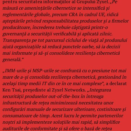
pentru securitatea informațiilor al Grupului Zyxel. „
Pe
măsură ce amenințările cibernetice se intensifică și
reglementările globale, precum CRA în cadrul UE, ridică
așteptările privind responsabilitatea produselor și a firmelor
producătoare, încrederea trebuie câștigată printr-o
guvernanță a securității verificabilă și aplicată zilnic.
Transparența pe tot parcursul ciclului de viață al produsului
ajută organizațiile să reducă punctele oarbe, să ia decizii
mai informate și să-și consolideze reziliența cibernetică
generală.”
„IMM-urile și MSP-urile se confruntă cu o presiune tot mai
mare de a-și consolida reziliența cibernetică, gestionând în
același timp medii IT din ce în ce mai complexe”,
a declarat
Ken Tsai, președinte al Zyxel Networks.
„Integrarea
securității produselor out-of-the-box în întreaga
infrastructură de rețea minimizează necesitatea unor
configurări manuale de securizare ulterioare, costisitoare și
consumatoare de timp. Acest lucru le permite partenerilor
noștri să implementeze soluțiile mai rapid, să simplifice
auditurile de conformitate și să ofere o bază de rețea