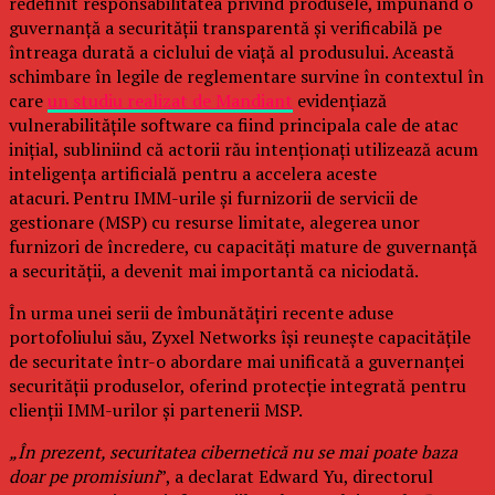
redefinit responsabilitatea privind produsele, impunând o
guvernanță a securității transparentă și verificabilă pe
întreaga durată a ciclului de viață al produsului. Această
schimbare în legile de reglementare survine în contextul în
care
un studiu realizat de Mandiant
evidențiază
vulnerabilitățile software ca fiind principala cale de atac
inițial, subliniind că actorii rău intenționați utilizează acum
inteligența artificială pentru a accelera aceste
atacuri. Pentru IMM-urile și furnizorii de servicii de
gestionare (MSP) cu resurse limitate, alegerea unor
furnizori de încredere, cu capacități mature de guvernanță
a securității, a devenit mai importantă ca niciodată.
În urma unei serii de îmbunătățiri recente aduse
portofoliului său, Zyxel Networks își reunește capacitățile
de securitate într-o abordare mai unificată a guvernanței
securității produselor, oferind protecție integrată pentru
clienții IMM-urilor și partenerii MSP.
„În prezent, securitatea cibernetică nu se mai poate baza
doar pe promisiuni
”, a declarat Edward Yu, directorul