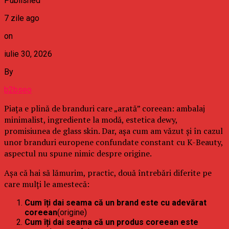
Published
7 zile ago
on
iulie 30, 2026
By
b2bseo
Piața e plină de branduri care „arată” coreean: ambalaj
minimalist, ingrediente la modă, estetica dewy,
promisiunea de glass skin. Dar, așa cum am văzut și în cazul
unor branduri europene confundate constant cu K-Beauty,
aspectul nu spune nimic despre origine.
Așa că hai să lămurim, practic, două întrebări diferite pe
care mulți le amestecă:
Cum îți dai seama că un brand este cu adevărat
coreean
(origine)
Cum îți dai seama că un produs coreean este