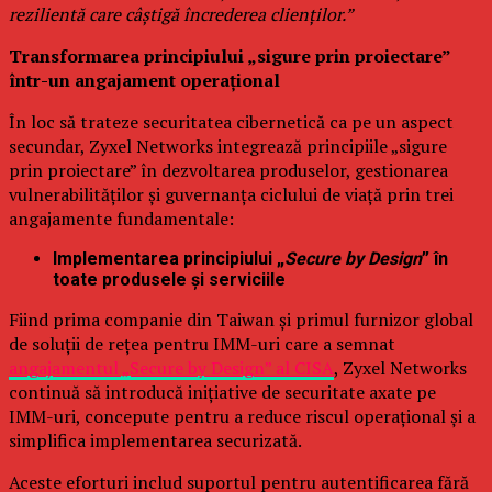
rezilientă care câștigă încrederea clienților.”
Transformarea principiului „sigure prin proiectare”
într-un angajament operațional
În loc să trateze securitatea cibernetică ca pe un aspect
secundar, Zyxel Networks integrează principiile „sigure
prin proiectare” în dezvoltarea produselor, gestionarea
vulnerabilităților și guvernanța ciclului de viață prin trei
angajamente fundamentale:
Implementarea principiului „
Secure by Design
” în
toate produsele și serviciile
Fiind prima companie din Taiwan și primul furnizor global
de soluții de rețea pentru IMM-uri care a semnat
angajamentul „Secure by Design” al CISA
, Zyxel Networks
continuă să introducă inițiative de securitate axate pe
IMM-uri, concepute pentru a reduce riscul operațional și a
simplifica implementarea securizată.
Aceste eforturi includ suportul pentru autentificarea fără