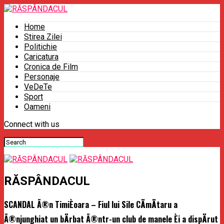
Home
Stirea Zilei
Politichie
Caricatura
Cronica de Film
Personaje
VeDeTe
Sport
Oameni
Connect with us
RĂSPÂNDACUL
SCANDAL Ã®n TimiÈoara – Fiul lui Sile CÄmÄtaru a
Ã®njunghiat un bÄrbat Ã®ntr-un club de manele Èi a dispÄrut