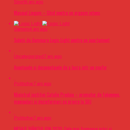
Sport
6 ani ago
Masajul Lingam – Ghid pentru un orgasm intens
Oameni
4 ani ago
Soluții de iluminare Logic Light pentru un apartament
Uncategorized
7 ani ago
Avantajele si dezavantajele de a lucra intr-un coafor
Politichie
7 ani ago
Ministrul justitiei Catalin Predoiu – promotor de fakenews,
manipulari si dezinformari cu privire la SIIJ
Politichie
7 ani ago
MESAJE SFÂNTUL ION 2020. Cele mai frumoase urări şi