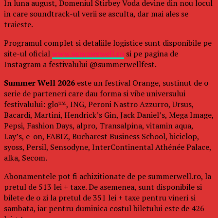
In luna august, Domeniul Stirbey Voda devine din nou locul
in care soundtrack-ul verii se asculta, dar mai ales se
traieste.
Programul complet si detaliile logistice sunt disponibile pe
site-ul oficial
www.summerwell.ro
si pe pagina de
Instagram a festivalului @summerwellfest.
Summer Well 2026
este un festival Orange, sustinut de o
serie de parteneri care dau forma si vibe universului
festivalului: glo™, ING, Peroni Nastro Azzurro, Ursus,
Bacardi, Martini, Hendrick’s Gin, Jack Daniel’s, Mega Image,
Pepsi, Fashion Days, alpro, Transalpina, vitamin aqua,
Lay’s, e-on, FABIZ, Bucharest Business School, biciclop,
syoss, Persil, Sensodyne, InterContinental Athénée Palace,
alka, Secom.
Abonamentele pot fi achizitionate de pe summerwell.ro, la
pretul de 513 lei + taxe. De asemenea, sunt disponibile si
bilete de o zi la pretul de 351 lei + taxe pentru vineri si
sambata, iar pentru duminica costul biletului este de 426