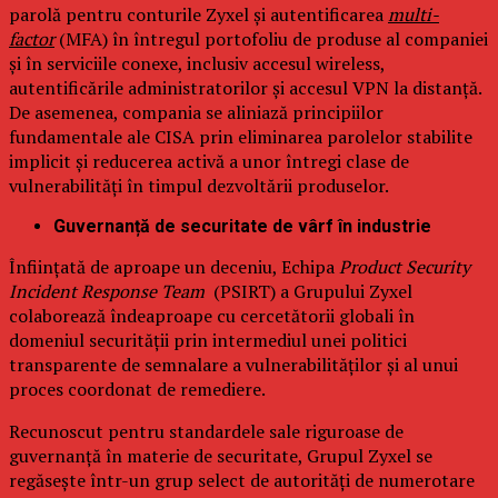
parolă pentru conturile Zyxel și autentificarea
multi-
factor
(MFA) în întregul portofoliu de produse al companiei
și în serviciile conexe, inclusiv accesul wireless,
autentificările administratorilor și accesul VPN la distanță.
De asemenea, compania se aliniază principiilor
fundamentale ale CISA prin eliminarea parolelor stabilite
implicit și reducerea activă a unor întregi clase de
vulnerabilități în timpul dezvoltării produselor.
Guvernanță de securitate de vârf în industrie
Înființată de aproape un deceniu, Echipa
Product Security
Incident Response Team
(PSIRT) a Grupului Zyxel
colaborează îndeaproape cu cercetătorii globali în
domeniul securității prin intermediul unei politici
transparente de semnalare a vulnerabilităților și al unui
proces coordonat de remediere.
Recunoscut pentru standardele sale riguroase de
guvernanță în materie de securitate, Grupul Zyxel se
regăsește într-un grup select de autorități de numerotare