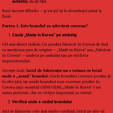
autentic
, nu un fals
Sunt lucruri diferite — și vei ști să le deosebești până la
final.
Partea 1: Este brandul cu adevărat coreean?
Caută „Made in Korea” pe ambalaj
Cel mai direct indiciu. Un produs fabricat în Coreea de Sud
va menționa țara de origine — „Made in Korea” sau „Fabricat
în Coreea” — undeva pe ambalaj sau pe eticheta
importatorului.
Atenție însă:
locul de fabricație nu e totuna cu locul
unde e „acasă” brandul.
Unele branduri coreene produc și
în alte țări, iar unele branduri non-coreene produc în
Coreea (așa-numitul ODM/OEM). „Made in Korea” e un
semn puternic, dar se citește împreună cu restul.
Verifică unde e sediul brandului
Aici se lămuresc cele mai multe confuzii. Intră pe site-ul