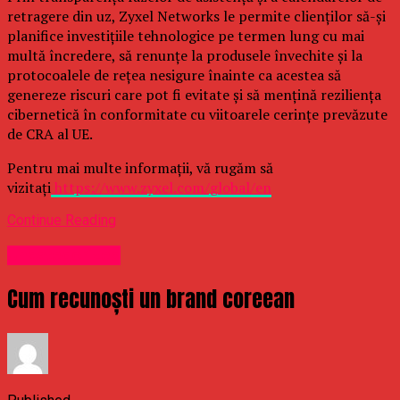
retragere din uz, Zyxel Networks le permite clienților să-și
planifice investițiile tehnologice pe termen lung cu mai
multă încredere, să renunțe la produsele învechite și la
protocoalele de rețea nesigure înainte ca acestea să
genereze riscuri care pot fi evitate și să mențină reziliența
cibernetică în conformitate cu viitoarele cerințe prevăzute
de CRA al UE.
Pentru mai multe informații, vă rugăm să
vizitați
https://www.zyxel.com/global/en
Continue Reading
Uncategorized
Cum recunoști un brand coreean