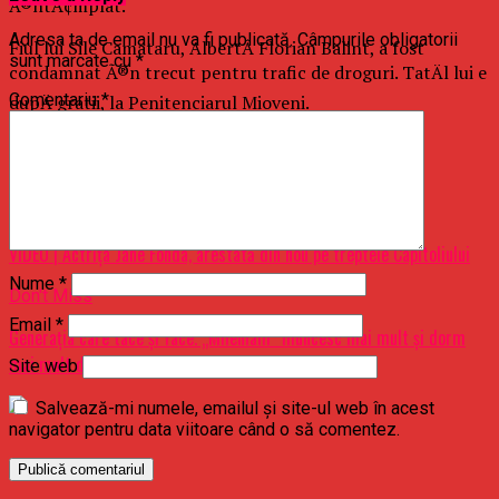
Ã®ntÃ¢mplat.
Adresa ta de email nu va fi publicată.
Câmpurile obligatorii
Fiul lui Sile Camataru, AlbertÂ Florian Balint, a fost
sunt marcate cu
*
condamnat Ã®n trecut pentru trafic de droguri. TatÄl lui e
Comentariu
*
dupÄ gratii, la Penitenciarul Mioveni.
Raspandacul.ro
Related Topics:
Up Next
VIDEO | Actriţa Jane Fonda, arestată din nou pe treptele Capitoliului
Nume
*
Don't Miss
Email
*
Generaţia care tace şi face. „Milenialii” muncesc mai mult şi dorm
mai mult decât generaţiile anterioare
Site web
Salvează-mi numele, emailul și site-ul web în acest
navigator pentru data viitoare când o să comentez.