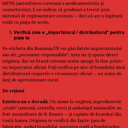
MFDS (autoritatea coreeană a medicamentelor și
cosmeticelor). E un indiciu că produsul a trecut prin
sistemul de reglementare coreean — deci că are o legătură
reală cu piața de acolo.
Verifică cine e „importatorul / distribuitorul” pentru
piața ta
Pe eticheta din România/UE vei găsi datele importatorului
sau ale „persoanei responsabile”. Asta nu-ți spune direct
originea, dar un brand coreean serios ajunge la tine printr-
un importator oficial. Poți verifica pe site-ul brandului dacă
distribuitorul respectiv e recunoscut oficial — un semn de
lanț de aprovizionare curat.
De reținut
Estetica nu e dovadă.
Un nume în engleză, ingredientele
„virale” (mucină, centella, orez) și ambalajul minimalist au
fost normalizate de K-Beauty — și copiate de branduri din
toată lumea. Originea se verifică din fapte: țara de
fabricație, sediul brandului, povestea reală a fondatorilor.