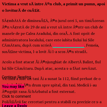
Victima a vrut sÄ intre Ã®n club, a primit un pumn, apoi
o loviturÄ de cuÅ£it.
SÃ¢mbÄtÄ de dimineaÅ£Ä, Ã®n jurul orei 5, un timiÅorean
Ã®n vÃ¢rstÄ de 29 de ani a vrut sÄ intre Ã®ntr-un club de
manele de pe Calea Aradului, din oraÅ. A fost oprit de
administratora localului, care este iubita fiului lui Sile
CÄmÄtaru, dupÄ cum scrieÂ
Opinia TimiÅoarei
. Femeia,
susÅ£ine victima, l-a lovit Åi l-a scos Ã®n stradÄ.
Acolo a fost atacat Åi Ã®njunghiat de AlbertÂ Balint, fiul
lui Sile CÄmÄtaru. DupÄ atac, acesta s-a fÄut nevÄzut.
Continue Reading
Victima a luat un taxi Åi a sunat la 112, fiind preluat de o
ambulnÅ£Ä Ã®n drum spre spital, din taxi. Medicii i-au
You may like
Ã®ngrijit rana Åi bÄrbatul a fost externat.
Click to comment
PoliÅ£iÅtii fac cercetari pentru a stabili cu precizie ce s-a
Leave a Reply