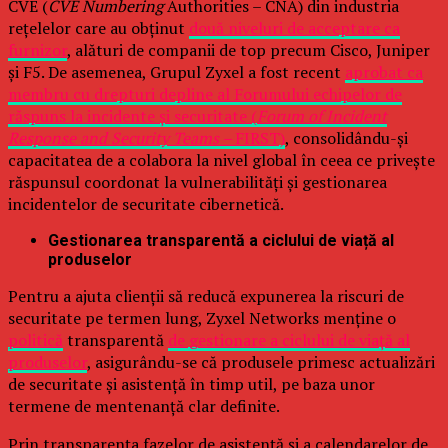
CVE (
CVE Numbering
Authorities – CNA) din industria
rețelelor care au obținut
două niveluri de acceptare ca
furnizor
, alături de companii de top precum Cisco, Juniper
și F5. De asemenea, Grupul Zyxel a fost recent
aprobat ca
membru cu drepturi depline al Forumului echipelor de
răspuns la incidente și securitate (
Forum of Incident
Response and Security Teams –
FIRST)
, consolidându-și
capacitatea de a colabora la nivel global în ceea ce privește
răspunsul coordonat la vulnerabilități și gestionarea
incidentelor de securitate cibernetică.
Gestionarea transparentă a ciclului de viață al
produselor
Pentru a ajuta clienții să reducă expunerea la riscuri de
securitate pe termen lung, Zyxel Networks menține o
politică
transparentă
de gestionare a ciclului de viață al
produselor
, asigurându-se că produsele primesc actualizări
de securitate și asistență în timp util, pe baza unor
termene de mentenanță clar definite.
Prin transparența fazelor de asistență și a calendarelor de