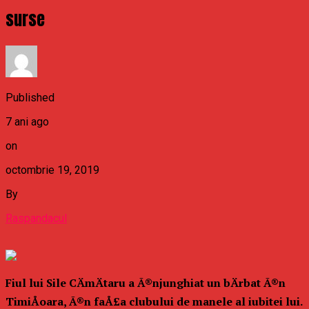
surse
Published
7 ani ago
on
octombrie 19, 2019
By
Raspandacul
Fiul lui Sile CÄmÄtaru a Ã®njunghiat un bÄrbat Ã®n
TimiÅoara, Ã®n faÅ£a clubului de manele al iubitei lui.