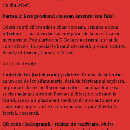
Nu din „vibe”.
Partea 2: Este produsul coreean autentic sau fals?
Odată ce știi că brandul e chiar coreean, rămâne a doua
întrebare — mai ales dacă ai cumpărat de la un vânzător
necunoscut. Popularitatea K-Beauty a atras și un val de
contrafaceri, în special la branduri-vedetă precum COSRX,
Beauty of Joseon, Anua sau Missha.
Iată la ce te uiți:
Codul de lot (batch code) și datele.
Produsele autentice
au un cod de lot alfanumeric, dată de fabricație și expirare,
imprimate direct pe flacon sau cutie — nu doar lipite ca
sticker adăugat ulterior. Formatul diferă de la brand la
brand, așa că un plasament neobișnuit nu e automat un
semn rău; important e ca imprimarea să pară făcută în
fabrică, coerentă.
QR code / hologramă / sticker de verificare.
Multe