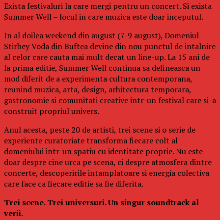
Exista festivaluri la care mergi pentru un concert. Si exista
Summer Well – locul in care muzica este doar inceputul.
In al doilea weekend din august (7-9 august), Domeniul
Stirbey Voda din Buftea devine din nou punctul de intalnire
al celor care cauta mai mult decat un line-up. La 15 ani de
la prima editie, Summer Well continua sa defineasca un
mod diferit de a experimenta cultura contemporana,
reunind muzica, arta, design, arhitectura temporara,
gastronomie si comunitati creative intr-un festival care si-a
construit propriul univers.
Anul acesta, peste 20 de artisti, trei scene si o serie de
experiente curatoriate transforma fiecare colt al
domeniului intr-un spatiu cu identitate proprie. Nu este
doar despre cine urca pe scena, ci despre atmosfera dintre
concerte, descoperirile intamplatoare si energia colectiva
care face ca fiecare editie sa fie diferita.
Trei scene. Trei universuri. Un singur soundtrack al
verii.