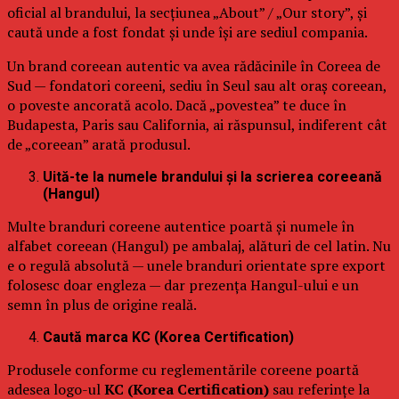
oficial al brandului, la secțiunea „About” / „Our story”, și
caută unde a fost fondat și unde își are sediul compania.
Un brand coreean autentic va avea rădăcinile în Coreea de
Sud — fondatori coreeni, sediu în Seul sau alt oraș coreean,
o poveste ancorată acolo. Dacă „povestea” te duce în
Budapesta, Paris sau California, ai răspunsul, indiferent cât
de „coreean” arată produsul.
Uită-te la numele brandului și la scrierea coreeană
(Hangul)
Multe branduri coreene autentice poartă și numele în
alfabet coreean (Hangul) pe ambalaj, alături de cel latin. Nu
e o regulă absolută — unele branduri orientate spre export
folosesc doar engleza — dar prezența Hangul-ului e un
semn în plus de origine reală.
Caută marca KC (Korea Certification)
Produsele conforme cu reglementările coreene poartă
adesea logo-ul
KC (Korea Certification)
sau referințe la