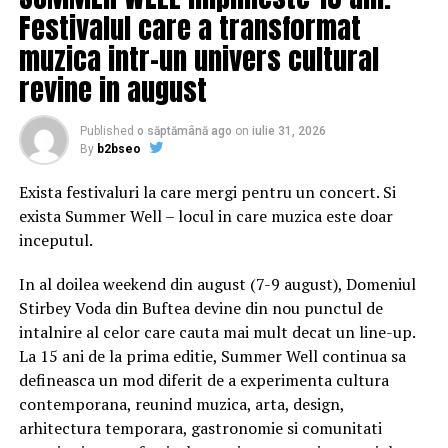
feroviare, fluviale și aeriene.
Festivalul care a transformat
muzica intr-un univers cultural
Procedând ca la carte, doamna Dăncilă a formulat două
revine in august
propuneri pentru această poziție. Pe rând, ambele au
fost respinse. Li s-a mai întâmplat și alor state. Cum
sunt Ungaria și, mai recent, Franța. De altfel, legat de o
Published
o săptămână ago
on
iulie 31, 2026
By
b2bseo
asemenea respingere, primul ministru al Ungariei,
Viktor Orban a adresat o fulminantă scrisoare-protest
Exista festivaluri la care mergi pentru un concert. Si
mai marilor Uniunii Europene, prin care îi avertizează că
exista Summer Well – locul in care muzica este doar
Ungaria va lupta până la capăt pentru ca drepturile
inceputul.
acestui stat, ca și cele ale celorlalte state est-europene,
să nu mai fie călcate în picioare de reprezentanții
In al doilea weekend din august (7-9 august), Domeniul
nucleului dur UE. Ce a urmat? Fiecare dintre statele ai
Stirbey Voda din Buftea devine din nou punctul de
căror comisari europeni au fost respinși au formulat noi
intalnire al celor care cauta mai mult decat un line-up.
propuneri. Iar termenul până la care urmează să fie
La 15 ani de la prima editie, Summer Well continua sa
constituit în fine noul guvern european a fost amânat.
defineasca un mod diferit de a experimenta cultura
Și nu este exclus să fie amânat din nou. Birocrația la
contemporana, reunind muzica, arta, design,
nivel european, în ciuda aparatului uriaș de care
arhitectura temporara, gastronomie si comunitati
beneficiază și în ciuda infrastructurii extrem de