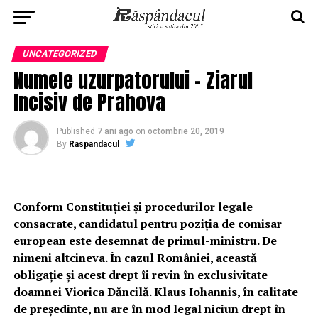
UNCATEGORIZED
Numele uzurpatorului – Ziarul
Incisiv de Prahova
Published
7 ani ago
on
octombrie 20, 2019
By
Raspandacul
Conform Constituției și procedurilor legale
consacrate, candidatul pentru poziția de comisar
european este desemnat de primul-ministru. De
nimeni altcineva. În cazul României, această
obligație și acest drept îi revin în exclusivitate
doamnei Viorica Dăncilă. Klaus Iohannis, în calitate
de președinte, nu are în mod legal niciun drept în