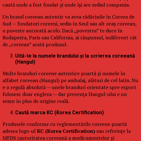
caută unde a fost fondat și unde își are sediul compania.
Un brand coreean autentic va avea rădăcinile în Coreea de
Sud — fondatori coreeni, sediu în Seul sau alt oraș coreean,
o poveste ancorată acolo. Dacă „povestea” te duce în
Budapesta, Paris sau California, ai răspunsul, indiferent cât
de „coreean” arată produsul.
Uită-te la numele brandului și la scrierea coreeană
(Hangul)
Multe branduri coreene autentice poartă și numele în
alfabet coreean (Hangul) pe ambalaj, alături de cel latin. Nu
e o regulă absolută — unele branduri orientate spre export
folosesc doar engleza — dar prezența Hangul-ului e un
semn în plus de origine reală.
Caută marca KC (Korea Certification)
Produsele conforme cu reglementările coreene poartă
adesea logo-ul
KC (Korea Certification)
sau referințe la
MFDS (autoritatea coreeană a medicamentelor și