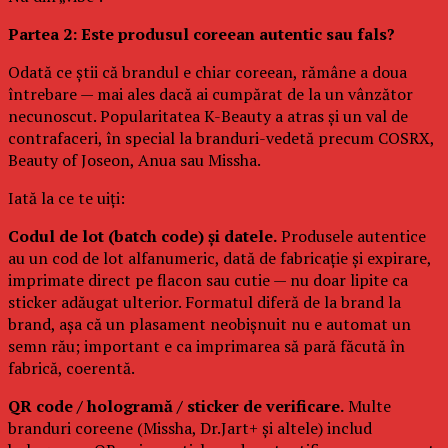
Partea 2: Este produsul coreean autentic sau fals?
Odată ce știi că brandul e chiar coreean, rămâne a doua
întrebare — mai ales dacă ai cumpărat de la un vânzător
necunoscut. Popularitatea K-Beauty a atras și un val de
contrafaceri, în special la branduri-vedetă precum COSRX,
Beauty of Joseon, Anua sau Missha.
Iată la ce te uiți:
Codul de lot (batch code) și datele.
Produsele autentice
au un cod de lot alfanumeric, dată de fabricație și expirare,
imprimate direct pe flacon sau cutie — nu doar lipite ca
sticker adăugat ulterior. Formatul diferă de la brand la
brand, așa că un plasament neobișnuit nu e automat un
semn rău; important e ca imprimarea să pară făcută în
fabrică, coerentă.
QR code / hologramă / sticker de verificare.
Multe
branduri coreene (Missha, Dr.Jart+ și altele) includ