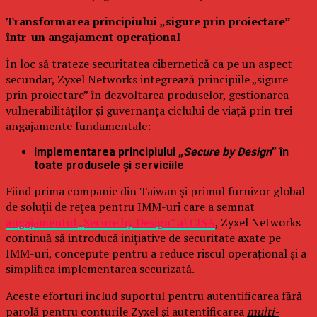
Transformarea principiului „sigure prin proiectare”
într-un angajament operațional
În loc să trateze securitatea cibernetică ca pe un aspect
secundar, Zyxel Networks integrează principiile „sigure
prin proiectare” în dezvoltarea produselor, gestionarea
vulnerabilităților și guvernanța ciclului de viață prin trei
angajamente fundamentale:
Implementarea principiului „
Secure by Design
” în
toate produsele și serviciile
Fiind prima companie din Taiwan și primul furnizor global
de soluții de rețea pentru IMM-uri care a semnat
angajamentul „Secure by Design” al CISA
, Zyxel Networks
continuă să introducă inițiative de securitate axate pe
IMM-uri, concepute pentru a reduce riscul operațional și a
simplifica implementarea securizată.
Aceste eforturi includ suportul pentru autentificarea fără
parolă pentru conturile Zyxel și autentificarea
multi-