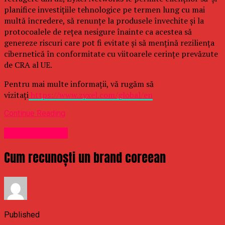
planifice investițiile tehnologice pe termen lung cu mai
multă încredere, să renunțe la produsele învechite și la
protocoalele de rețea nesigure înainte ca acestea să
genereze riscuri care pot fi evitate și să mențină reziliența
cibernetică în conformitate cu viitoarele cerințe prevăzute
de CRA al UE.
Pentru mai multe informații, vă rugăm să
vizitați
https://www.zyxel.com/global/en
Continue Reading
Uncategorized
Cum recunoști un brand coreean
Published