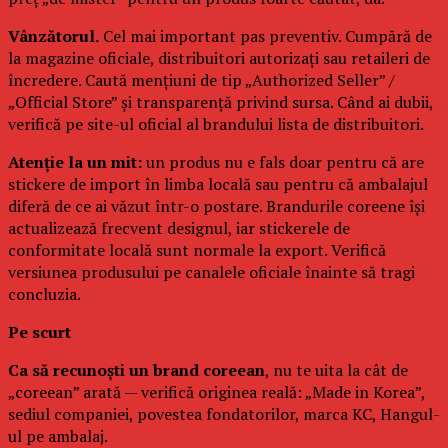
Vânzătorul.
Cel mai important pas preventiv. Cumpără de
la magazine oficiale, distribuitori autorizați sau retaileri de
încredere. Caută mențiuni de tip „Authorized Seller” /
„Official Store” și transparență privind sursa. Când ai dubii,
verifică pe site-ul oficial al brandului lista de distribuitori.
Atenție la un mit:
un produs nu e fals doar pentru că are
stickere de import în limba locală sau pentru că ambalajul
diferă de ce ai văzut într-o postare. Brandurile coreene își
actualizează frecvent designul, iar stickerele de
conformitate locală sunt normale la export. Verifică
versiunea produsului pe canalele oficiale înainte să tragi
concluzia.
Pe scurt
Ca să recunoști un brand coreean
, nu te uita la cât de
„coreean” arată — verifică originea reală: „Made in Korea”,
sediul companiei, povestea fondatorilor, marca KC, Hangul-
ul pe ambalaj.