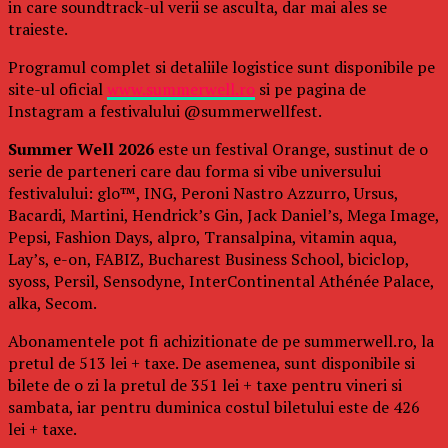
in care soundtrack-ul verii se asculta, dar mai ales se
traieste.
Programul complet si detaliile logistice sunt disponibile pe
site-ul oficial
www.summerwell.ro
si pe pagina de
Instagram a festivalului @summerwellfest.
Summer Well 2026
este un festival Orange, sustinut de o
serie de parteneri care dau forma si vibe universului
festivalului: glo™, ING, Peroni Nastro Azzurro, Ursus,
Bacardi, Martini, Hendrick’s Gin, Jack Daniel’s, Mega Image,
Pepsi, Fashion Days, alpro, Transalpina, vitamin aqua,
Lay’s, e-on, FABIZ, Bucharest Business School, biciclop,
syoss, Persil, Sensodyne, InterContinental Athénée Palace,
alka, Secom.
Abonamentele pot fi achizitionate de pe summerwell.ro, la
pretul de 513 lei + taxe. De asemenea, sunt disponibile si
bilete de o zi la pretul de 351 lei + taxe pentru vineri si
sambata, iar pentru duminica costul biletului este de 426
lei + taxe.