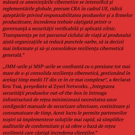
măsură ce amenințările cibernetice se intensifică și
reglementările globale, precum CRA în cadrul UE, ridică
așteptările privind responsabilitatea produselor și a firmelor
producătoare, încrederea trebuie câștigată printr-o
guvernanță a securității verificabilă și aplicată zilnic.
Transparența pe tot parcursul ciclului de viață al produsului
ajută organizațiile să reducă punctele oarbe, să ia decizii
mai informate și să-și consolideze reziliența cibernetică
generală.”
„IMM-urile și MSP-urile se confruntă cu o presiune tot mai
mare de a-și consolida reziliența cibernetică, gestionând în
același timp medii IT din ce în ce mai complexe”,
a declarat
Ken Tsai, președinte al Zyxel Networks.
„Integrarea
securității produselor out-of-the-box în întreaga
infrastructură de rețea minimizează necesitatea unor
configurări manuale de securizare ulterioare, costisitoare și
consumatoare de timp. Acest lucru le permite partenerilor
noștri să implementeze soluțiile mai rapid, să simplifice
auditurile de conformitate și să ofere o bază de rețea
rezilientă care câștigă încrederea clienților.”