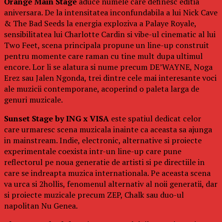
Orange Main Stage
aduce numele care definesc editia
aniversara. De la intensitatea inconfundabila a lui Nick Cave
& The Bad Seeds la energia exploziva a Palaye Royale,
sensibilitatea lui Charlotte Cardin si vibe-ul cinematic al lui
Two Feet, scena principala propune un line-up construit
pentru momente care raman cu tine mult dupa ultimul
encore. Lor li se alatura si nume precum DE’WAYNE, Noga
Erez sau Jalen Ngonda, trei dintre cele mai interesante voci
ale muzicii contemporane, acoperind o paleta larga de
genuri muzicale.
Sunset Stage by ING x VISA
este spatiul dedicat celor
care urmaresc scena muzicala inainte ca aceasta sa ajunga
in mainstream. Indie, electronic, alternative si proiecte
experimentale coexista intr-un line-up care pune
reflectorul pe noua generatie de artisti si pe directiile in
care se indreapta muzica internationala. Pe aceasta scena
va urca si 2hollis, fenomenul alternativ al noii generatii, dar
si proiecte muzicale precum ZEP, Chalk sau duo-ul
napolitan Nu Genea.