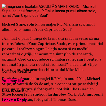
Michael Stipe, solistul formaţiei R.E.M, a lansat primul
album solo, numit „Your Capricious Soul”
„Am luat o pauză lungă de la muzică şi acum vreau să mă
întorc. Iubesc «Your Capricious Soul», este primul material
pe care îl realizez singur. Relaţia noastră cu mediul
reprezintă o grijă, iar acum mă simt plin de speranţă,
optimist. Cred că pot aduce schimbarea necesară pentru a
îmbunătăţi planeta noastră frumoasă”, a declarat Stipe
într-un interviu acordat chitaristului Mike Mills.
Continue Reading
După destrămarea formaţiei R.E.M., în anul 2011, Michael
You may like
Stipe, în vârstă de 59 de ani, s-a concentrat pe activităţi
precum sculptura şi fotografia, potrivit The Guardian.
Click to comment
Stipe locuieşte în studioul lui din New York, SUA, împreună
cu partenerul său, fotograful Thomas Dozol.
Leave a Reply