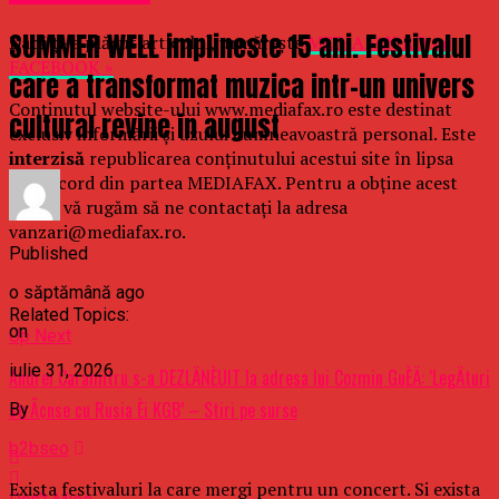
SUMMER WELL implineste 15 ani. Festivalul
Dacă ţi-a plăcut articolul, urmăreşte
MEDIAFAX.RO pe
FACEBOOK »
care a transformat muzica intr-un univers
Conținutul website-ului www.mediafax.ro este destinat
cultural revine in august
exclusiv informării și uzului dumneavoastră personal. Este
interzisă
republicarea conținutului acestui site în lipsa
unui acord din partea MEDIAFAX. Pentru a obține acest
acord, vă rugăm să ne contactați la adresa
vanzari@mediafax.ro.
Published
o săptămână ago
Related Topics:
on
Up Next
iulie 31, 2026
Andrei Caramitru s-a DEZLÄNÈUIT la adresa lui Cozmin GuÈÄ: ‘LegÄturi
strÃ¢nse cu Rusia Èi KGB’ – Stiri pe surse
By
b2bseo
Exista festivaluri la care mergi pentru un concert. Si exista