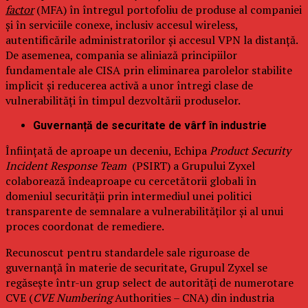
factor
(MFA) în întregul portofoliu de produse al companiei
și în serviciile conexe, inclusiv accesul wireless,
autentificările administratorilor și accesul VPN la distanță.
De asemenea, compania se aliniază principiilor
fundamentale ale CISA prin eliminarea parolelor stabilite
implicit și reducerea activă a unor întregi clase de
vulnerabilități în timpul dezvoltării produselor.
Guvernanță de securitate de vârf în industrie
Înființată de aproape un deceniu, Echipa
Product Security
Incident Response Team
(PSIRT) a Grupului Zyxel
colaborează îndeaproape cu cercetătorii globali în
domeniul securității prin intermediul unei politici
transparente de semnalare a vulnerabilităților și al unui
proces coordonat de remediere.
Recunoscut pentru standardele sale riguroase de
guvernanță în materie de securitate, Grupul Zyxel se
regăsește într-un grup select de autorități de numerotare
CVE (
CVE Numbering
Authorities – CNA) din industria