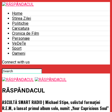
Home
Stirea Zilei
Politichie
Caricatura
Cronica de Film
Personaje
VeDeTe
Sport
Oameni
Connect with us
RĂSPÂNDACUL
ASCULTĂ SMART RADIO | Michael Stipe, solistul formaţiei
R.E.M, a lansat primul album solo, numit „Your Capricious Soul”