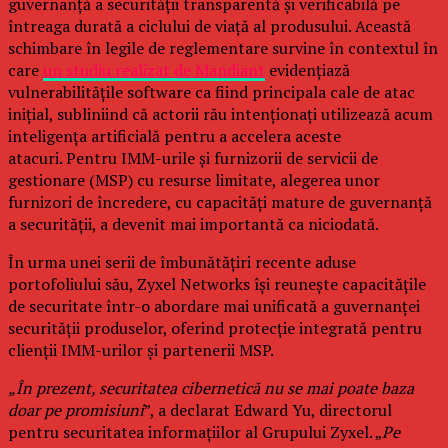
guvernanță a securității transparentă și verificabilă pe
întreaga durată a ciclului de viață al produsului. Această
schimbare în legile de reglementare survine în contextul în
care
un studiu realizat de Mandiant
evidențiază
vulnerabilitățile software ca fiind principala cale de atac
inițial, subliniind că actorii rău intenționați utilizează acum
inteligența artificială pentru a accelera aceste
atacuri. Pentru IMM-urile și furnizorii de servicii de
gestionare (MSP) cu resurse limitate, alegerea unor
furnizori de încredere, cu capacități mature de guvernanță
a securității, a devenit mai importantă ca niciodată.
În urma unei serii de îmbunătățiri recente aduse
portofoliului său, Zyxel Networks își reunește capacitățile
de securitate într-o abordare mai unificată a guvernanței
securității produselor, oferind protecție integrată pentru
clienții IMM-urilor și partenerii MSP.
„În prezent, securitatea cibernetică nu se mai poate baza
doar pe promisiuni
”, a declarat Edward Yu, directorul
pentru securitatea informațiilor al Grupului Zyxel. „
Pe