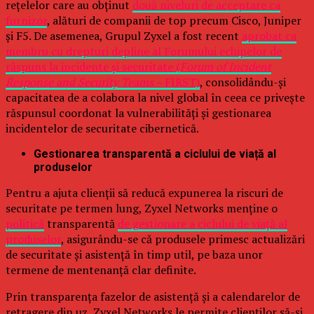
rețelelor care au obținut
două niveluri de acceptare ca
furnizor
, alături de companii de top precum Cisco, Juniper
și F5. De asemenea, Grupul Zyxel a fost recent
aprobat ca
membru cu drepturi depline al Forumului echipelor de
răspuns la incidente și securitate (
Forum of Incident
Response and Security Teams –
FIRST)
, consolidându-și
capacitatea de a colabora la nivel global în ceea ce privește
răspunsul coordonat la vulnerabilități și gestionarea
incidentelor de securitate cibernetică.
Gestionarea transparentă a ciclului de viață al
produselor
Pentru a ajuta clienții să reducă expunerea la riscuri de
securitate pe termen lung, Zyxel Networks menține o
politică
transparentă
de gestionare a ciclului de viață al
produselor
, asigurându-se că produsele primesc actualizări
de securitate și asistență în timp util, pe baza unor
termene de mentenanță clar definite.
Prin transparența fazelor de asistență și a calendarelor de
retragere din uz, Zyxel Networks le permite clienților să-și