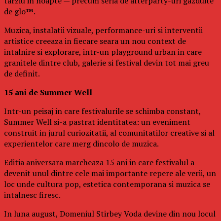
tarziu in noapte — precum seria de afterparty-uri gazduite
de glo™.
Muzica, instalatii vizuale, performance-uri si interventii
artistice creeaza in fiecare seara un nou context de
intalnire si explorare, intr-un playground urban in care
granitele dintre club, galerie si festival devin tot mai greu
de definit.
15 ani de Summer Well
Intr-un peisaj in care festivalurile se schimba constant,
Summer Well si-a pastrat identitatea: un eveniment
construit in jurul curiozitatii, al comunitatilor creative si al
experientelor care merg dincolo de muzica.
Editia aniversara marcheaza 15 ani in care festivalul a
devenit unul dintre cele mai importante repere ale verii, un
loc unde cultura pop, estetica contemporana si muzica se
intalnesc firesc.
In luna august, Domeniul Stirbey Voda devine din nou locul