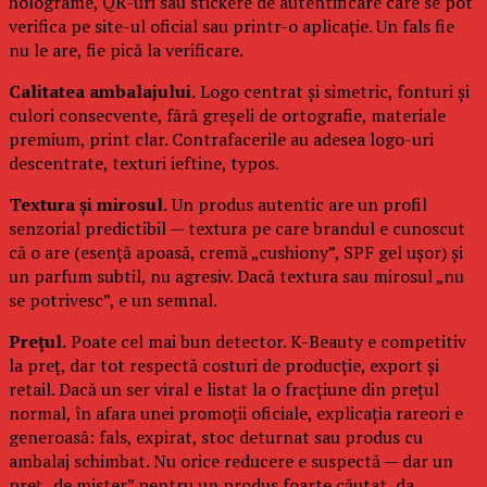
holograme, QR-uri sau stickere de autentificare care se pot
verifica pe site-ul oficial sau printr-o aplicație. Un fals fie
nu le are, fie pică la verificare.
Calitatea ambalajului.
Logo centrat și simetric, fonturi și
culori consecvente, fără greșeli de ortografie, materiale
premium, print clar. Contrafacerile au adesea logo-uri
descentrate, texturi ieftine, typos.
Textura și mirosul.
Un produs autentic are un profil
senzorial predictibil — textura pe care brandul e cunoscut
că o are (esență apoasă, cremă „cushiony”, SPF gel ușor) și
un parfum subtil, nu agresiv. Dacă textura sau mirosul „nu
se potrivesc”, e un semnal.
Prețul.
Poate cel mai bun detector. K-Beauty e competitiv
la preț, dar tot respectă costuri de producție, export și
retail. Dacă un ser viral e listat la o fracțiune din prețul
normal, în afara unei promoții oficiale, explicația rareori e
generoasă: fals, expirat, stoc deturnat sau produs cu
ambalaj schimbat. Nu orice reducere e suspectă — dar un
preț „de mister” pentru un produs foarte căutat, da.