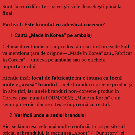
Sunt lucruri diferite — și vei ști să le deosebești până la
final.
Partea 1: Este brandul cu adevărat coreean?
Caută „Made in Korea” pe ambalaj
Cel mai direct indiciu. Un produs fabricat în Coreea de Sud
va menționa țara de origine — „Made in Korea” sau „Fabricat
în Coreea” — undeva pe ambalaj sau pe eticheta
importatorului.
Atenție însă:
locul de fabricație nu e totuna cu locul
unde e „acasă” brandul.
Unele branduri coreene produc și
în alte țări, iar unele branduri non-coreene produc în
Coreea (așa-numitul ODM/OEM). „Made in Korea” e un
semn puternic, dar se citește împreună cu restul.
Verifică unde e sediul brandului
Aici se lămuresc cele mai multe confuzii. Intră pe site-ul
oficial al brandului, la secțiunea „About” / „Our story”, și