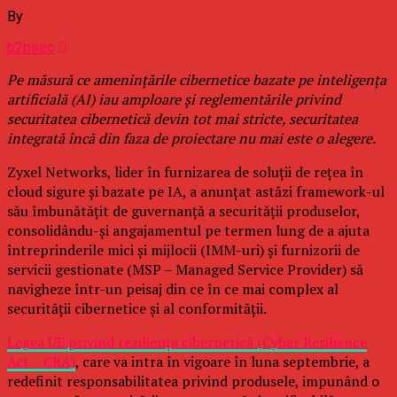
By
b2bseo
Pe măsură ce amenințările cibernetice bazate pe inteligența
artificială (AI) iau amploare și reglementările privind
securitatea cibernetică devin tot mai stricte, securitatea
integrată încă din faza de proiectare nu mai este o alegere.
Zyxel Networks, lider în furnizarea de soluții de rețea în
cloud sigure și bazate pe IA, a anunțat astăzi framework-ul
său îmbunătățit de guvernanță a securității produselor,
consolidându-și angajamentul pe termen lung de a ajuta
întreprinderile mici și mijlocii (IMM-uri) și furnizorii de
servicii gestionate (MSP – Managed Service Provider) să
navigheze într-un peisaj din ce în ce mai complex al
securității cibernetice și al conformității.
Legea UE privind reziliența cibernetică (Cyber Resilience
Act – CRA)
, care va intra în vigoare în luna septembrie, a
redefinit responsabilitatea privind produsele, impunând o