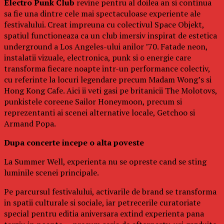
Electro Punk Club
revine pentru al doilea an si continua
sa fie una dintre cele mai spectaculoase experiente ale
festivalului. Creat impreuna cu colectivul Space Objekt,
spatiul functioneaza ca un club imersiv inspirat de estetica
underground a Los Angeles-ului anilor ’70. Fatade neon,
instalatii vizuale, electronica, punk si o energie care
transforma fiecare noapte intr-un performance colectiv,
cu referinte la locuri legendare precum Madam Wong’s si
Hong Kong Cafe. Aici ii veti gasi pe britanicii The Molotovs,
punkistele coreene Sailor Honeymoon, precum si
reprezentanti ai scenei alternative locale, Getchoo si
Armand Popa.
Dupa concerte incepe o alta poveste
La Summer Well, experienta nu se opreste cand se sting
luminile scenei principale.
Pe parcursul festivalului, activarile de brand se transforma
in spatii culturale si sociale, iar petrecerile curatoriate
special pentru editia aniversara extind experienta pana