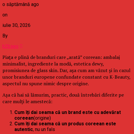
o săptămână ago
on
iulie 30, 2026
By
b2bseo
Piața e plină de branduri care „arată” coreean: ambalaj
minimalist, ingrediente la modă, estetica dewy,
promisiunea de glass skin. Dar, așa cum am văzut și în cazul
unor branduri europene confundate constant cu K-Beauty,
aspectul nu spune nimic despre origine.
Așa că hai să lămurim, practic, două întrebări diferite pe
care mulți le amestecă:
Cum îți dai seama că un brand este cu adevărat
coreean
(origine)
Cum îți dai seama că un produs coreean este
autentic
, nu un fals