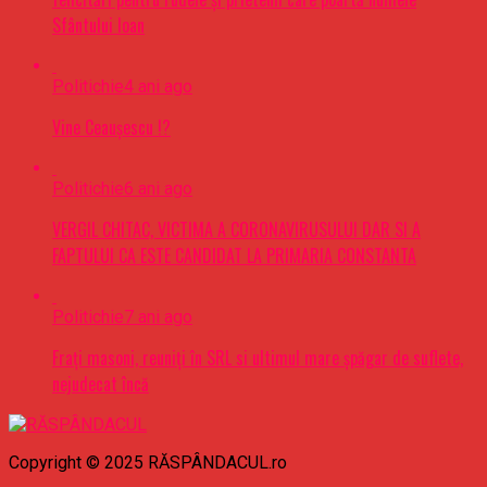
Sfântului Ioan
Politichie
4 ani ago
Vine Ceaușescu !?
Politichie
6 ani ago
VERGIL CHITAC, VICTIMA A CORONAVIRUSULUI DAR SI A
FAPTULUI CA ESTE CANDIDAT LA PRIMARIA CONSTANTA
Politichie
7 ani ago
Frați masoni, reuniți în SRL si ultimul mare șpăgar de suflete,
nejudecat încă
Copyright © 2025 RĂSPÂNDACUL.ro