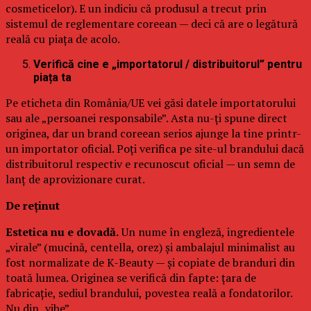
cosmeticelor). E un indiciu că produsul a trecut prin
sistemul de reglementare coreean — deci că are o legătură
reală cu piața de acolo.
Verifică cine e „importatorul / distribuitorul” pentru
piața ta
Pe eticheta din România/UE vei găsi datele importatorului
sau ale „persoanei responsabile”. Asta nu-ți spune direct
originea, dar un brand coreean serios ajunge la tine printr-
un importator oficial. Poți verifica pe site-ul brandului dacă
distribuitorul respectiv e recunoscut oficial — un semn de
lanț de aprovizionare curat.
De reținut
Estetica nu e dovadă.
Un nume în engleză, ingredientele
„virale” (mucină, centella, orez) și ambalajul minimalist au
fost normalizate de K-Beauty — și copiate de branduri din
toată lumea. Originea se verifică din fapte: țara de
fabricație, sediul brandului, povestea reală a fondatorilor.
Nu din „vibe”.