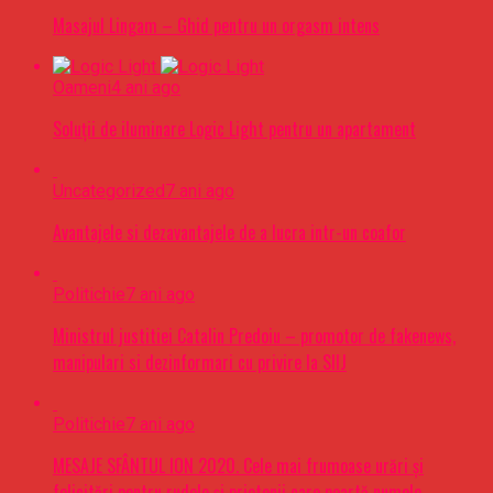
Masajul Lingam – Ghid pentru un orgasm intens
Oameni
4 ani ago
Soluții de iluminare Logic Light pentru un apartament
Uncategorized
7 ani ago
Avantajele si dezavantajele de a lucra intr-un coafor
Politichie
7 ani ago
Ministrul justitiei Catalin Predoiu – promotor de fakenews,
manipulari si dezinformari cu privire la SIIJ
Politichie
7 ani ago
MESAJE SFÂNTUL ION 2020. Cele mai frumoase urări şi
felicitări pentru rudele şi prietenii care poartă numele