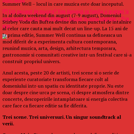
Don't Miss
Summer Well – locul in care muzica este doar inceputul.
[P] Esti pasionat de mișcare? Vino duminică cu familia și prietenii la
In al doilea weekend din august (7-9 august), Domeniul
spectacolul sportiv Urban Athletics Auchan, în inima Capitalei – Prin
Stirbey Voda din Buftea devine din nou punctul de intalnire
oras
al celor care cauta mai mult decat un line-up. La 15 ani de
la prima editie, Summer Well continua sa defineasca un
mod diferit de a experimenta cultura contemporana,
reunind muzica, arta, design, arhitectura temporara,
gastronomie si comunitati creative intr-un festival care si-a
construit propriul univers.
Anul acesta, peste 20 de artisti, trei scene si o serie de
experiente curatoriate transforma fiecare colt al
domeniului intr-un spatiu cu identitate proprie. Nu este
doar despre cine urca pe scena, ci despre atmosfera dintre
concerte, descoperirile intamplatoare si energia colectiva
care face ca fiecare editie sa fie diferita.
Trei scene. Trei universuri. Un singur soundtrack al
verii.