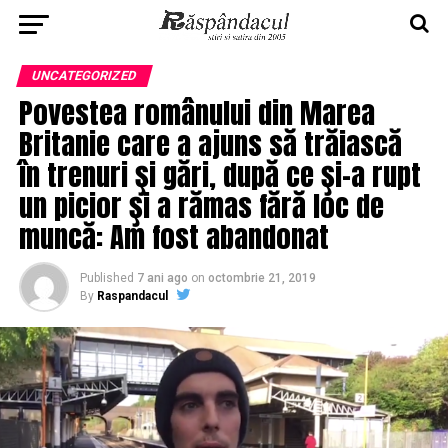
UNCATEGORIZED
Povestea românului din Marea
Britanie care a ajuns să trăiască
în trenuri şi gări, după ce şi-a rupt
un picior şi a rămas fără loc de
muncă: Am fost abandonat
Published
7 ani ago
on
octombrie 21, 2019
By
Raspandacul