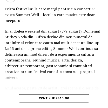
asigurarea naţională pentru a fi eligibil. Domnul
Călinescu nu a lucrat continuu timp de patru ani”, a
Exista festivaluri la care mergi pentru un concert. Si
declarat un purtător de cuvânt al Departamentului
exista Summer Well – locul in care muzica este doar
pentru Muncă şi Pensii.
inceputul.
„Astfel încât dreptul său de a locui în Marea Britanie are
In al doilea weekend din august (7-9 august), Domeniul
la bază statutul său de persoană în căutarea unui job, el
Stirbey Voda din Buftea devine din nou punctul de
nu se încadrează pentru alte ajutoare. L-am direcţionat
intalnire al celor care cauta mai mult decat un line-up.
către organizaţii locale de sprijin. Aceste reguli au fost
La 15 ani de la prima editie, Summer Well continua sa
aplicate încă de dinaintea referendumului şi nu a existat
defineasca un mod diferit de a experimenta cultura
nicio schimbare în ceea ce priveşte accesul la beneficii”,
contemporana, reunind muzica, arta, design,
a mai adăugat oficialul.
arhitectura temporara, gastronomie si comunitati
creative intr-un festival care si-a construit propriul
Mihai a dezvăluit că mai multe zile a dormit în gări şi
univers.
trenuri.
Anul acesta, peste 20 de artisti, trei scene si o serie de
„Era singurul loc unde puteam dormi şi unde era cald.
experiente curatoriate transforma fiecare colt al
Săream din tren în tren. La sfârşitul zilei, coboram şi
CONTINUE READING
domeniului intr-un spatiu cu identitate proprie. Nu este
dormeam pe un peron, până când trenurile porneau din
doar despre cine urca pe scena, ci despre atmosfera