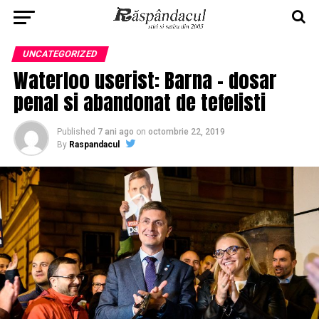
UNCATEGORIZED
Waterloo userist: Barna – dosar
penal si abandonat de tefelisti
Published
7 ani ago
on
octombrie 22, 2019
By
Raspandacul