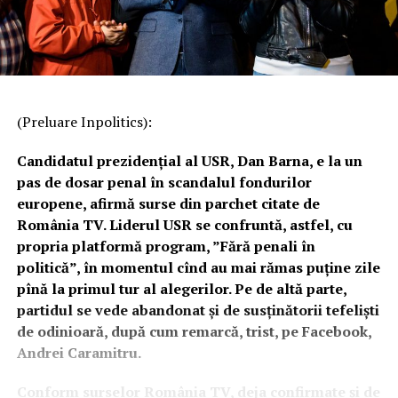
(Preluare Inpolitics):
Candidatul prezidențial al USR, Dan Barna, e la un
pas de dosar penal în scandalul fondurilor
europene, afirmă surse din parchet citate de
România TV. Liderul USR se confruntă, astfel, cu
propria platformă program, ”Fără penali în
politică”, în momentul cînd au mai rămas puține zile
pînă la primul tur al alegerilor. Pe de altă parte,
partidul se vede abandonat și de susținătorii tefeliști
de odinioară, după cum remarcă, trist, pe Facebook,
Andrei Caramitru.
Conform surselor România TV, deja confirmate și de