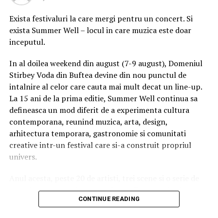
înțeleg ce le-am făcut așa de rău ( am cerut doar
Exista festivaluri la care mergi pentru un concert. Si
fără penali – știți voi – chestia pentru am luptat
exista Summer Well – locul in care muzica este doar
împreună). Și nu înțeleg cum se simt ei acum – când
inceputul.
debitează fix ce spune si Antena 3, și Gușă și
Andronic și PSD. Exact același punctaj.
In al doilea weekend din august (7-9 august), Domeniul
Cum e posibil așa ceva fraților? Voi nu vă dați seama
Stirbey Voda din Buftea devine din nou punctul de
ca acum sunteți fix lângă ăia cu care luptam
intalnire al celor care cauta mai mult decat un line-up.
împreună? Așa de repede? Nu vă e rușine? Va puteți
La 15 ani de la prima editie, Summer Well continua sa
privi in oglindă? Și lăsați-ma cu “interesul national”.
defineasca un mod diferit de a experimenta cultura
Mai degrabă recunoașteți ca va bateți pentru un mic
contemporana, reunind muzica, arta, design,
“interes personal”.
arhitectura temporara, gastronomie si comunitati
Trist. Foarte trist. Dar așa se vede și caracterul
creative intr-un festival care si-a construit propriul
omului până la urmă. Și se separă apele. Sper să vă
univers.
bucurați cu banii din salarii și sinecuri. Sper că a
meritat” mai scrie useristul.
Anul acesta, peste 20 de artisti, trei scene si o serie de
experiente curatoriate transforma fiecare colt al
CONTINUE READING
domeniului intr-un spatiu cu identitate proprie. Nu este
doar despre cine urca pe scena, ci despre atmosfera
Articolul
Waterloo userist: Barna – dosar penal si