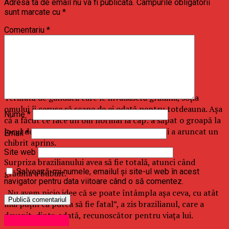
Adresa ta de email nu va fi publicată.
Câmpurile obligatorii
sunt marcate cu
*
Comentariu
*
Terifiată de gândacii care le invadaseră grădina, soţia
omului îi ceruse să scape de ei odată pentru totdeauna. Aşa
Nume
*
că a făcut ce face un om normal la cap: a săpat o groapă la
locul de baştină al gândacilor, a turnat gaz şi a aruncat un
Email
*
chibrit aprins.
Site web
Surpriza brazilianului avea să fie totală, atunci când
Salvează-mi numele, emailul și site-ul web în acest
grădina a bubuit.
navigator pentru data viitoare când o să comentez.
„Nu avem nicio idee că se poate întâmpla aşa ceva, cu atât
mai puţin că putea să fie fatal”, a zis brazilianul, care a
devenit, dintr-odată, recunoscător pentru viaţa lui.
Uncategorized