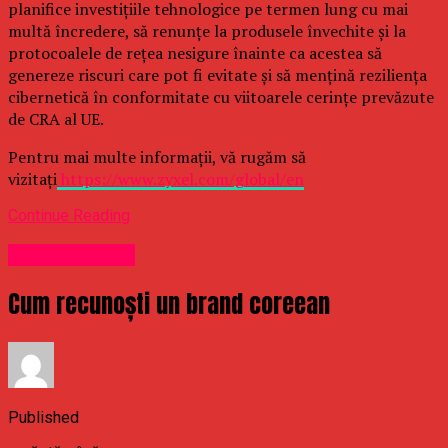
planifice investițiile tehnologice pe termen lung cu mai
multă încredere, să renunțe la produsele învechite și la
protocoalele de rețea nesigure înainte ca acestea să
genereze riscuri care pot fi evitate și să mențină reziliența
cibernetică în conformitate cu viitoarele cerințe prevăzute
de CRA al UE.
Pentru mai multe informații, vă rugăm să
vizitați
https://www.zyxel.com/global/en
Continue Reading
Uncategorized
Cum recunoști un brand coreean
Published