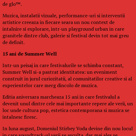
de glo™.
Muzica, instalatii vizuale, performance-uri si interventii
artistice creeaza in fiecare seara un nou context de
intalnire si explorare, intr-un playground urban in care
granitele dintre club, galerie si festival devin tot mai greu
de definit.
15 ani de Summer Well
Intr-un peisaj in care festivalurile se schimba constant,
Summer Well si-a pastrat identitatea: un eveniment
construit in jurul curiozitatii, al comunitatilor creative si al
experientelor care merg dincolo de muzica.
Editia aniversara marcheaza 15 ani in care festivalul a
devenit unul dintre cele mai importante repere ale verii, un
loc unde cultura pop, estetica contemporana si muzica se
intalnesc firesc.
In luna august, Domeniul Stirbey Voda devine din nou locul
in care soundtrack-ul verii se asculta, dar mai ales se