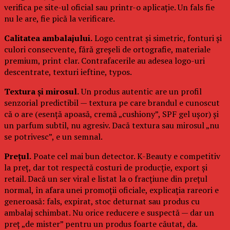
verifica pe site-ul oficial sau printr-o aplicație. Un fals fie
nu le are, fie pică la verificare.
Calitatea ambalajului.
Logo centrat și simetric, fonturi și
culori consecvente, fără greșeli de ortografie, materiale
premium, print clar. Contrafacerile au adesea logo-uri
descentrate, texturi ieftine, typos.
Textura și mirosul.
Un produs autentic are un profil
senzorial predictibil — textura pe care brandul e cunoscut
că o are (esență apoasă, cremă „cushiony”, SPF gel ușor) și
un parfum subtil, nu agresiv. Dacă textura sau mirosul „nu
se potrivesc”, e un semnal.
Prețul.
Poate cel mai bun detector. K-Beauty e competitiv
la preț, dar tot respectă costuri de producție, export și
retail. Dacă un ser viral e listat la o fracțiune din prețul
normal, în afara unei promoții oficiale, explicația rareori e
generoasă: fals, expirat, stoc deturnat sau produs cu
ambalaj schimbat. Nu orice reducere e suspectă — dar un
preț „de mister” pentru un produs foarte căutat, da.