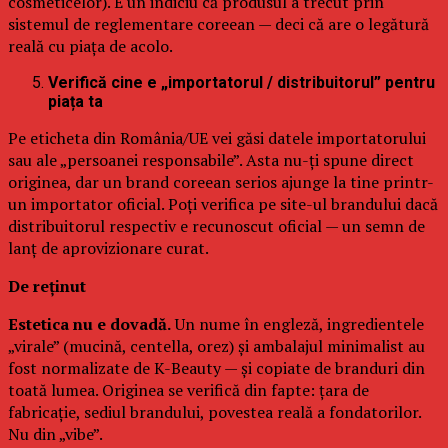
cosmeticelor). E un indiciu că produsul a trecut prin
sistemul de reglementare coreean — deci că are o legătură
reală cu piața de acolo.
Verifică cine e „importatorul / distribuitorul” pentru
piața ta
Pe eticheta din România/UE vei găsi datele importatorului
sau ale „persoanei responsabile”. Asta nu-ți spune direct
originea, dar un brand coreean serios ajunge la tine printr-
un importator oficial. Poți verifica pe site-ul brandului dacă
distribuitorul respectiv e recunoscut oficial — un semn de
lanț de aprovizionare curat.
De reținut
Estetica nu e dovadă.
Un nume în engleză, ingredientele
„virale” (mucină, centella, orez) și ambalajul minimalist au
fost normalizate de K-Beauty — și copiate de branduri din
toată lumea. Originea se verifică din fapte: țara de
fabricație, sediul brandului, povestea reală a fondatorilor.
Nu din „vibe”.