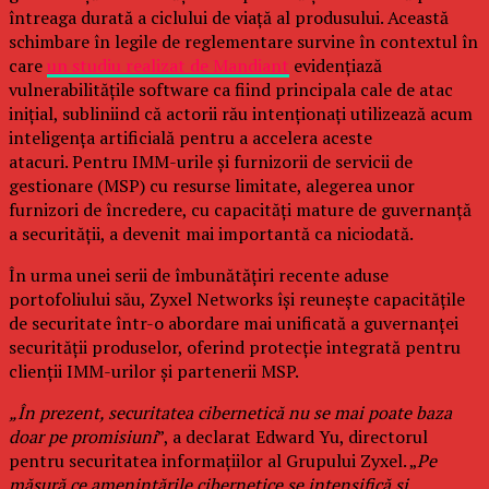
întreaga durată a ciclului de viață al produsului. Această
schimbare în legile de reglementare survine în contextul în
care
un studiu realizat de Mandiant
evidențiază
vulnerabilitățile software ca fiind principala cale de atac
inițial, subliniind că actorii rău intenționați utilizează acum
inteligența artificială pentru a accelera aceste
atacuri. Pentru IMM-urile și furnizorii de servicii de
gestionare (MSP) cu resurse limitate, alegerea unor
furnizori de încredere, cu capacități mature de guvernanță
a securității, a devenit mai importantă ca niciodată.
În urma unei serii de îmbunătățiri recente aduse
portofoliului său, Zyxel Networks își reunește capacitățile
de securitate într-o abordare mai unificată a guvernanței
securității produselor, oferind protecție integrată pentru
clienții IMM-urilor și partenerii MSP.
„În prezent, securitatea cibernetică nu se mai poate baza
doar pe promisiuni
”, a declarat Edward Yu, directorul
pentru securitatea informațiilor al Grupului Zyxel. „
Pe
măsură ce amenințările cibernetice se intensifică și