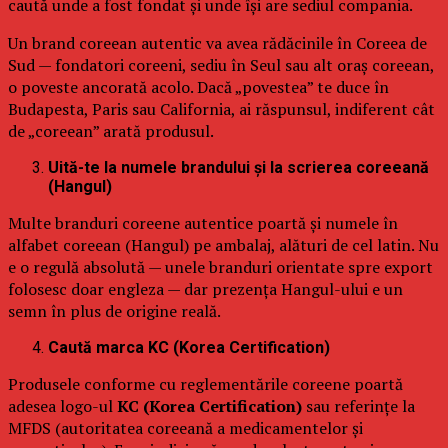
caută unde a fost fondat și unde își are sediul compania.
Un brand coreean autentic va avea rădăcinile în Coreea de
Sud — fondatori coreeni, sediu în Seul sau alt oraș coreean,
o poveste ancorată acolo. Dacă „povestea” te duce în
Budapesta, Paris sau California, ai răspunsul, indiferent cât
de „coreean” arată produsul.
Uită-te la numele brandului și la scrierea coreeană
(Hangul)
Multe branduri coreene autentice poartă și numele în
alfabet coreean (Hangul) pe ambalaj, alături de cel latin. Nu
e o regulă absolută — unele branduri orientate spre export
folosesc doar engleza — dar prezența Hangul-ului e un
semn în plus de origine reală.
Caută marca KC (Korea Certification)
Produsele conforme cu reglementările coreene poartă
adesea logo-ul
KC (Korea Certification)
sau referințe la
MFDS (autoritatea coreeană a medicamentelor și