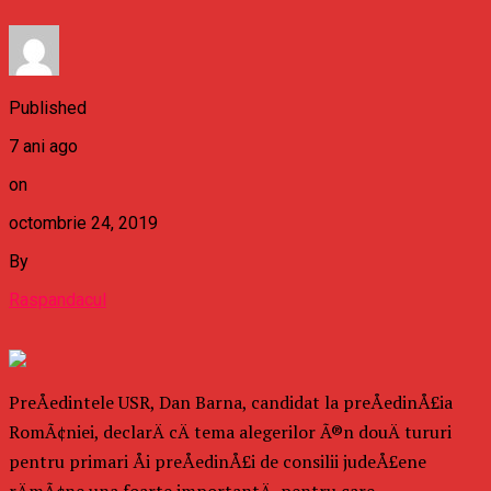
Published
7 ani ago
on
octombrie 24, 2019
By
Raspandacul
PreÅedintele USR, Dan Barna, candidat la preÅedinÅ£ia
RomÃ¢niei, declarÄ cÄ tema alegerilor Ã®n douÄ tururi
pentru primari Åi preÅedinÅ£i de consilii judeÅ£ene
rÄmÃ¢ne una foarte importantÄ, pentru care