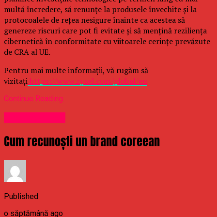
multă încredere, să renunțe la produsele învechite și la
protocoalele de rețea nesigure înainte ca acestea să
genereze riscuri care pot fi evitate și să mențină reziliența
cibernetică în conformitate cu viitoarele cerințe prevăzute
de CRA al UE.
Pentru mai multe informații, vă rugăm să
vizitați
https://www.zyxel.com/global/en
Continue Reading
Uncategorized
Cum recunoști un brand coreean
Published
o săptămână ago