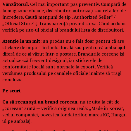
Vânzătorul.
Cel mai important pas preventiv. Cumpără de
la magazine oficiale, distribuitori autorizați sau retaileri de
încredere. Caută mențiuni de tip „Authorized Seller” /
„Official Store” și transparență privind sursa. Când ai dubii,
verifică pe site-ul oficial al brandului lista de distribuitori.
Atenție la un mit:
un produs nu e fals doar pentru că are
stickere de import în limba locală sau pentru că ambalajul
diferă de ce ai văzut într-o postare. Brandurile coreene își
actualizează frecvent designul, iar stickerele de
conformitate locală sunt normale la export. Verifică
versiunea produsului pe canalele oficiale înainte să tragi
concluzia.
Pe scurt
Ca să recunoști un brand coreean
, nu te uita la cât de
„coreean” arată — verifică originea reală: „Made in Korea”,
sediul companiei, povestea fondatorilor, marca KC, Hangul-
ul pe ambalaj.