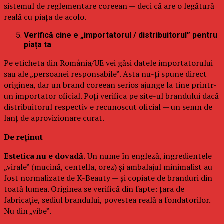
sistemul de reglementare coreean — deci că are o legătură
reală cu piața de acolo.
Verifică cine e „importatorul / distribuitorul” pentru
piața ta
Pe eticheta din România/UE vei găsi datele importatorului
sau ale „persoanei responsabile”. Asta nu-ți spune direct
originea, dar un brand coreean serios ajunge la tine printr-
un importator oficial. Poți verifica pe site-ul brandului dacă
distribuitorul respectiv e recunoscut oficial — un semn de
lanț de aprovizionare curat.
De reținut
Estetica nu e dovadă.
Un nume în engleză, ingredientele
„virale” (mucină, centella, orez) și ambalajul minimalist au
fost normalizate de K-Beauty — și copiate de branduri din
toată lumea. Originea se verifică din fapte: țara de
fabricație, sediul brandului, povestea reală a fondatorilor.
Nu din „vibe”.