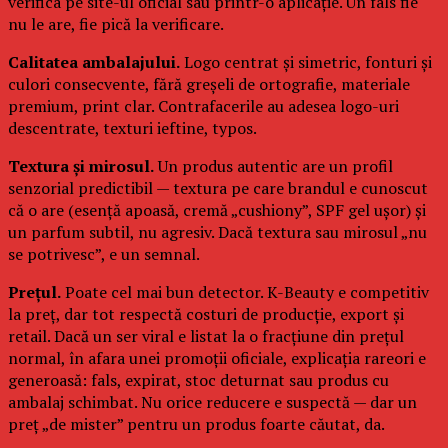
verifica pe site-ul oficial sau printr-o aplicație. Un fals fie
nu le are, fie pică la verificare.
Calitatea ambalajului.
Logo centrat și simetric, fonturi și
culori consecvente, fără greșeli de ortografie, materiale
premium, print clar. Contrafacerile au adesea logo-uri
descentrate, texturi ieftine, typos.
Textura și mirosul.
Un produs autentic are un profil
senzorial predictibil — textura pe care brandul e cunoscut
că o are (esență apoasă, cremă „cushiony”, SPF gel ușor) și
un parfum subtil, nu agresiv. Dacă textura sau mirosul „nu
se potrivesc”, e un semnal.
Prețul.
Poate cel mai bun detector. K-Beauty e competitiv
la preț, dar tot respectă costuri de producție, export și
retail. Dacă un ser viral e listat la o fracțiune din prețul
normal, în afara unei promoții oficiale, explicația rareori e
generoasă: fals, expirat, stoc deturnat sau produs cu
ambalaj schimbat. Nu orice reducere e suspectă — dar un
preț „de mister” pentru un produs foarte căutat, da.