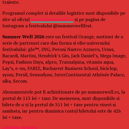
traieste.
Programul complet si detaliile logistice sunt disponibile pe
site-ul oficial
www.summerwell.ro
si pe pagina de
Instagram a festivalului @summerwellfest.
Summer Well 2026
este un festival Orange, sustinut de o
serie de parteneri care dau forma si vibe universului
festivalului: glo™, ING, Peroni Nastro Azzurro, Ursus,
Bacardi, Martini, Hendrick’s Gin, Jack Daniel’s, Mega Image,
Pepsi, Fashion Days, alpro, Transalpina, vitamin aqua,
Lay’s, e-on, FABIZ, Bucharest Business School, biciclop,
syoss, Persil, Sensodyne, InterContinental Athénée Palace,
alka, Secom.
Abonamentele pot fi achizitionate de pe summerwell.ro, la
pretul de 513 lei + taxe. De asemenea, sunt disponibile si
bilete de o zi la pretul de 351 lei + taxe pentru vineri si
sambata, iar pentru duminica costul biletului este de 426
lei + taxe.
Continue Reading