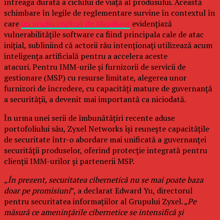
întreaga durată a ciclului de viață al produsului. Această
schimbare în legile de reglementare survine în contextul în
care
un studiu realizat de Mandiant
evidențiază
vulnerabilitățile software ca fiind principala cale de atac
inițial, subliniind că actorii rău intenționați utilizează acum
inteligența artificială pentru a accelera aceste
atacuri. Pentru IMM-urile și furnizorii de servicii de
gestionare (MSP) cu resurse limitate, alegerea unor
furnizori de încredere, cu capacități mature de guvernanță
a securității, a devenit mai importantă ca niciodată.
În urma unei serii de îmbunătățiri recente aduse
portofoliului său, Zyxel Networks își reunește capacitățile
de securitate într-o abordare mai unificată a guvernanței
securității produselor, oferind protecție integrată pentru
clienții IMM-urilor și partenerii MSP.
„În prezent, securitatea cibernetică nu se mai poate baza
doar pe promisiuni
”, a declarat Edward Yu, directorul
pentru securitatea informațiilor al Grupului Zyxel. „
Pe
măsură ce amenințările cibernetice se intensifică și