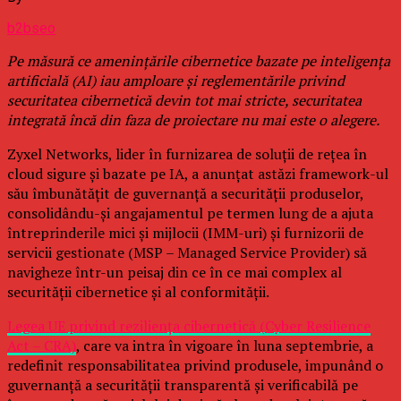
b2bseo
Pe măsură ce amenințările cibernetice bazate pe inteligența
artificială (AI) iau amploare și reglementările privind
securitatea cibernetică devin tot mai stricte, securitatea
integrată încă din faza de proiectare nu mai este o alegere.
Zyxel Networks, lider în furnizarea de soluții de rețea în
cloud sigure și bazate pe IA, a anunțat astăzi framework-ul
său îmbunătățit de guvernanță a securității produselor,
consolidându-și angajamentul pe termen lung de a ajuta
întreprinderile mici și mijlocii (IMM-uri) și furnizorii de
servicii gestionate (MSP – Managed Service Provider) să
navigheze într-un peisaj din ce în ce mai complex al
securității cibernetice și al conformității.
Legea UE privind reziliența cibernetică (Cyber Resilience
Act – CRA)
, care va intra în vigoare în luna septembrie, a
redefinit responsabilitatea privind produsele, impunând o
guvernanță a securității transparentă și verificabilă pe