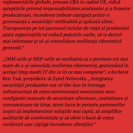
reglementările globale, precum CRA în cadrul UE, ridică
așteptările privind responsabilitatea produselor și a firmelor
producătoare, încrederea trebuie câștigată printr-o
guvernanță a securității verificabilă și aplicată zilnic.
Transparența pe tot parcursul ciclului de viață al produsului
ajută organizațiile să reducă punctele oarbe, să ia decizii
mai informate și să-și consolideze reziliența cibernetică
generală.”
„IMM-urile și MSP-urile se confruntă cu o presiune tot mai
mare de a-și consolida reziliența cibernetică, gestionând în
același timp medii IT din ce în ce mai complexe”,
a declarat
Ken Tsai, președinte al Zyxel Networks.
„Integrarea
securității produselor out-of-the-box în întreaga
infrastructură de rețea minimizează necesitatea unor
configurări manuale de securizare ulterioare, costisitoare și
consumatoare de timp. Acest lucru le permite partenerilor
noștri să implementeze soluțiile mai rapid, să simplifice
auditurile de conformitate și să ofere o bază de rețea
rezilientă care câștigă încrederea clienților.”