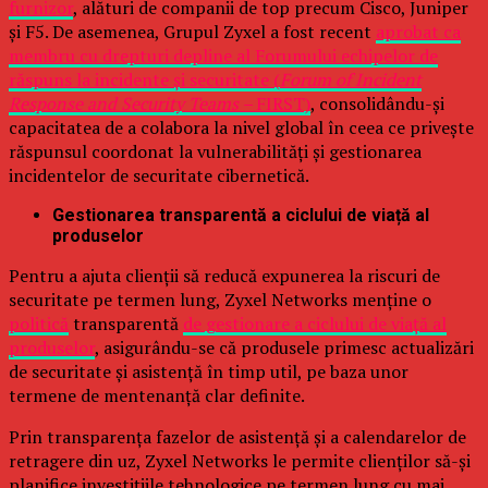
furnizor
, alături de companii de top precum Cisco, Juniper
și F5. De asemenea, Grupul Zyxel a fost recent
aprobat ca
membru cu drepturi depline al Forumului echipelor de
răspuns la incidente și securitate (
Forum of Incident
Response and Security Teams –
FIRST)
, consolidându-și
capacitatea de a colabora la nivel global în ceea ce privește
răspunsul coordonat la vulnerabilități și gestionarea
incidentelor de securitate cibernetică.
Gestionarea transparentă a ciclului de viață al
produselor
Pentru a ajuta clienții să reducă expunerea la riscuri de
securitate pe termen lung, Zyxel Networks menține o
politică
transparentă
de gestionare a ciclului de viață al
produselor
, asigurându-se că produsele primesc actualizări
de securitate și asistență în timp util, pe baza unor
termene de mentenanță clar definite.
Prin transparența fazelor de asistență și a calendarelor de
retragere din uz, Zyxel Networks le permite clienților să-și
planifice investițiile tehnologice pe termen lung cu mai