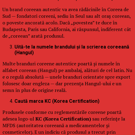
Un brand coreean autentic va avea rădăcinile în Coreea de
Sud — fondatori coreeni, sediu în Seul sau alt oraș coreean,
o poveste ancorată acolo. Dacă „povestea” te duce în
Budapesta, Paris sau California, ai răspunsul, indiferent cât
de „coreean” arată produsul.
Uită-te la numele brandului și la scrierea coreeană
(Hangul)
Multe branduri coreene autentice poartă și numele în
alfabet coreean (Hangul) pe ambalaj, alături de cel latin. Nu
e o regulă absolută — unele branduri orientate spre export
folosesc doar engleza — dar prezența Hangul-ului e un
semn în plus de origine reală.
Caută marca KC (Korea Certification)
Produsele conforme cu reglementările coreene poartă
adesea logo-ul
KC (Korea Certification)
sau referințe la
MFDS (autoritatea coreeană a medicamentelor și
cosmeticelor). E un indiciu că produsul a trecut prin