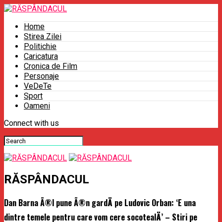
Home
Stirea Zilei
Politichie
Caricatura
Cronica de Film
Personaje
VeDeTe
Sport
Oameni
Connect with us
RĂSPÂNDACUL
Dan Barna Ã®l pune Ã®n gardÄ pe Ludovic Orban: ‘E una
dintre temele pentru care vom cere socotealÄ’ – Stiri pe