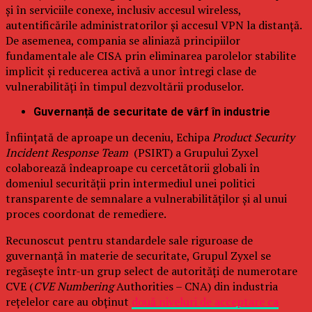
și în serviciile conexe, inclusiv accesul wireless,
autentificările administratorilor și accesul VPN la distanță.
De asemenea, compania se aliniază principiilor
fundamentale ale CISA prin eliminarea parolelor stabilite
implicit și reducerea activă a unor întregi clase de
vulnerabilități în timpul dezvoltării produselor.
Guvernanță de securitate de vârf în industrie
Înființată de aproape un deceniu, Echipa
Product Security
Incident Response Team
(PSIRT) a Grupului Zyxel
colaborează îndeaproape cu cercetătorii globali în
domeniul securității prin intermediul unei politici
transparente de semnalare a vulnerabilităților și al unui
proces coordonat de remediere.
Recunoscut pentru standardele sale riguroase de
guvernanță în materie de securitate, Grupul Zyxel se
regăsește într-un grup select de autorități de numerotare
CVE (
CVE Numbering
Authorities – CNA) din industria
rețelelor care au obținut
două niveluri de acceptare ca