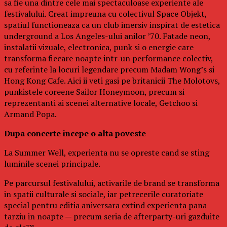
sa fie una dintre cele mai spectaculoase experiente ale
festivalului. Creat impreuna cu colectivul Space Objekt,
spatiul functioneaza ca un club imersiv inspirat de estetica
underground a Los Angeles-ului anilor ’70. Fatade neon,
instalatii vizuale, electronica, punk si o energie care
transforma fiecare noapte intr-un performance colectiv,
cu referinte la locuri legendare precum Madam Wong’s si
Hong Kong Cafe. Aici ii veti gasi pe britanicii The Molotovs,
punkistele coreene Sailor Honeymoon, precum si
reprezentanti ai scenei alternative locale, Getchoo si
Armand Popa.
Dupa concerte incepe o alta poveste
La Summer Well, experienta nu se opreste cand se sting
luminile scenei principale.
Pe parcursul festivalului, activarile de brand se transforma
in spatii culturale si sociale, iar petrecerile curatoriate
special pentru editia aniversara extind experienta pana
tarziu in noapte — precum seria de afterparty-uri gazduite