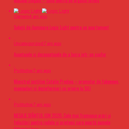
Masajul Lingam – Ghid pentru un orgasm intens
Oameni
4 ani ago
Soluții de iluminare Logic Light pentru un apartament
Uncategorized
7 ani ago
Avantajele si dezavantajele de a lucra intr-un coafor
Politichie
7 ani ago
Ministrul justitiei Catalin Predoiu – promotor de fakenews,
manipulari si dezinformari cu privire la SIIJ
Politichie
7 ani ago
MESAJE SFÂNTUL ION 2020. Cele mai frumoase urări şi
felicitări pentru rudele şi prietenii care poartă numele