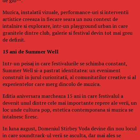
de glo™.
Muzica, instalatii vizuale, performance-uri si interventii
artistice creeaza in fiecare seara un nou context de
intalnire si explorare, intr-un playground urban in care
granitele dintre club, galerie si festival devin tot mai greu
de definit.
15 ani de Summer Well
Intr-un peisaj in care festivalurile se schimba constant,
Summer Well si-a pastrat identitatea: un eveniment
construit in jurul curiozitatii, al comunitatilor creative si al
experientelor care merg dincolo de muzica.
Editia aniversara marcheaza 15 ani in care festivalul a
devenit unul dintre cele mai importante repere ale verii, un
loc unde cultura pop, estetica contemporana si muzica se
intalnesc firesc.
In luna august, Domeniul Stirbey Voda devine din nou locul
in care soundtrack-ul verii se asculta, dar mai ales se