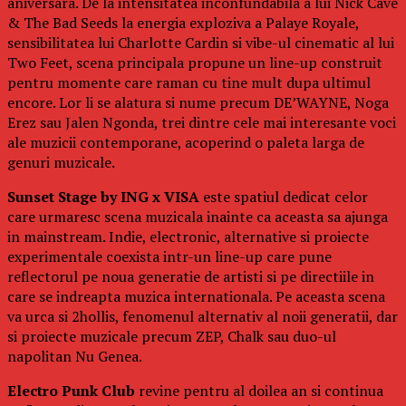
aniversara. De la intensitatea inconfundabila a lui Nick Cave
& The Bad Seeds la energia exploziva a Palaye Royale,
sensibilitatea lui Charlotte Cardin si vibe-ul cinematic al lui
Two Feet, scena principala propune un line-up construit
pentru momente care raman cu tine mult dupa ultimul
encore. Lor li se alatura si nume precum DE’WAYNE, Noga
Erez sau Jalen Ngonda, trei dintre cele mai interesante voci
ale muzicii contemporane, acoperind o paleta larga de
genuri muzicale.
Sunset Stage by ING x VISA
este spatiul dedicat celor
care urmaresc scena muzicala inainte ca aceasta sa ajunga
in mainstream. Indie, electronic, alternative si proiecte
experimentale coexista intr-un line-up care pune
reflectorul pe noua generatie de artisti si pe directiile in
care se indreapta muzica internationala. Pe aceasta scena
va urca si 2hollis, fenomenul alternativ al noii generatii, dar
si proiecte muzicale precum ZEP, Chalk sau duo-ul
napolitan Nu Genea.
Electro Punk Club
revine pentru al doilea an si continua