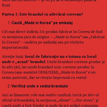
final.
Partea 1: Este brandul cu adevărat coreean?
Caută „Made in Korea” pe ambalaj
Cel mai direct indiciu. Un produs fabricat în Coreea de Sud
va menționa țara de origine — „Made in Korea” sau „Fabricat
în Coreea” — undeva pe ambalaj sau pe eticheta
importatorului.
Atenție însă:
locul de fabricație nu e totuna cu locul
unde e „acasă” brandul.
Unele branduri coreene produc și
în alte țări, iar unele branduri non-coreene produc în
Coreea (așa-numitul ODM/OEM). „Made in Korea” e un
semn puternic, dar se citește împreună cu restul.
Verifică unde e sediul brandului
Aici se lămuresc cele mai multe confuzii. Intră pe site-ul
oficial al brandului, la secțiunea „About” / „Our story”, și
caută unde a fost fondat și unde își are sediul compania.