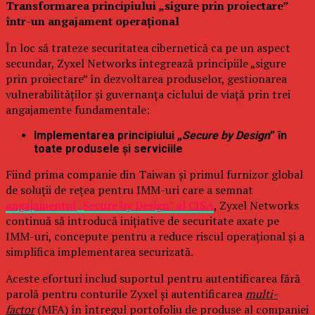
Transformarea principiului „sigure prin proiectare”
într-un angajament operațional
În loc să trateze securitatea cibernetică ca pe un aspect
secundar, Zyxel Networks integrează principiile „sigure
prin proiectare” în dezvoltarea produselor, gestionarea
vulnerabilităților și guvernanța ciclului de viață prin trei
angajamente fundamentale:
Implementarea principiului „
Secure by Design
” în
toate produsele și serviciile
Fiind prima companie din Taiwan și primul furnizor global
de soluții de rețea pentru IMM-uri care a semnat
angajamentul „Secure by Design” al CISA
, Zyxel Networks
continuă să introducă inițiative de securitate axate pe
IMM-uri, concepute pentru a reduce riscul operațional și a
simplifica implementarea securizată.
Aceste eforturi includ suportul pentru autentificarea fără
parolă pentru conturile Zyxel și autentificarea
multi-
factor
(MFA) în întregul portofoliu de produse al companiei