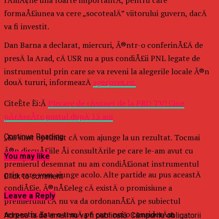
formaÅ£iunea va cere „socotealÄ” viitorului guvern, dacÄ
va fi investit.
Dan Barna a declarat, miercuri, Ã®ntr-o conferinÅ£Ä de
presÄ la Arad, cÄ USR nu a pus condiÅ£ii PNL legate de
instrumentul prin care se va reveni la alegerile locale Ã®n
douÄ tururi, informeazÄ
agerpres.ro.
CiteÈte Èi:Â
Plecare de rÄsunet de la PRO TV! Cine
pÄrÄseÅte postul dupÄ 15 ani
„Eu sunt optimist cÄ vom ajunge la un rezultat. Tocmai
Continue Reading
Ã®n discuÅ£iile Åi consultÄrile pe care le-am avut cu
You may like
premierul desemnat nu am condiÅ£ionat instrumentul
prin care vom ajunge acolo. Alte partide au pus aceastÄ
Click to comment
condiÅ£ie, Ã®nÅ£eleg cÄ existÄ o promisiune a
Leave a Reply
premierului cÄ nu va da ordonanÅ£Ä pe subiectul
respectiv. Este o temÄ pe care noi o considerÄm
Adresa ta de email nu va fi publicată.
Câmpurile obligatorii