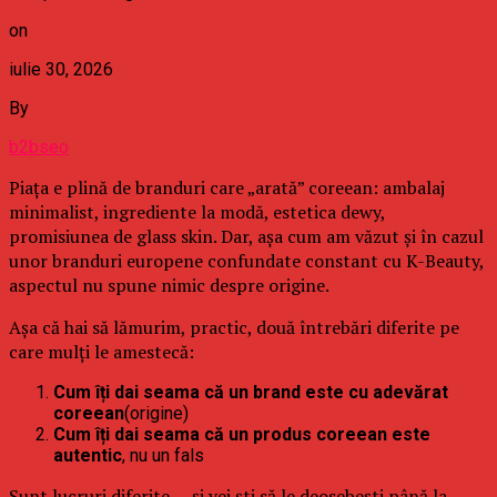
on
iulie 30, 2026
By
b2bseo
Piața e plină de branduri care „arată” coreean: ambalaj
minimalist, ingrediente la modă, estetica dewy,
promisiunea de glass skin. Dar, așa cum am văzut și în cazul
unor branduri europene confundate constant cu K-Beauty,
aspectul nu spune nimic despre origine.
Așa că hai să lămurim, practic, două întrebări diferite pe
care mulți le amestecă:
Cum îți dai seama că un brand este cu adevărat
coreean
(origine)
Cum îți dai seama că un produs coreean este
autentic
, nu un fals
Sunt lucruri diferite — și vei ști să le deosebești până la