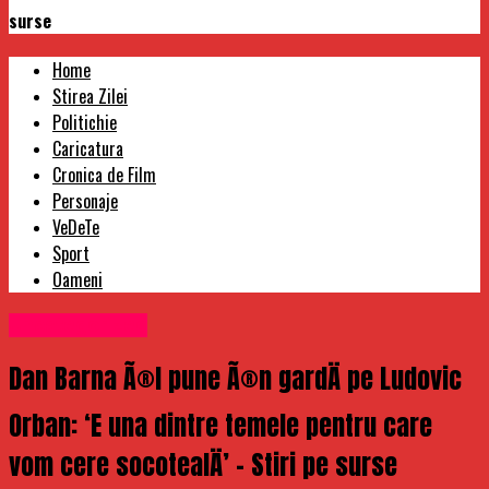
surse
Home
Stirea Zilei
Politichie
Caricatura
Cronica de Film
Personaje
VeDeTe
Sport
Oameni
Uncategorized
Dan Barna Ã®l pune Ã®n gardÄ pe Ludovic
Orban: ‘E una dintre temele pentru care
vom cere socotealÄ’ – Stiri pe surse