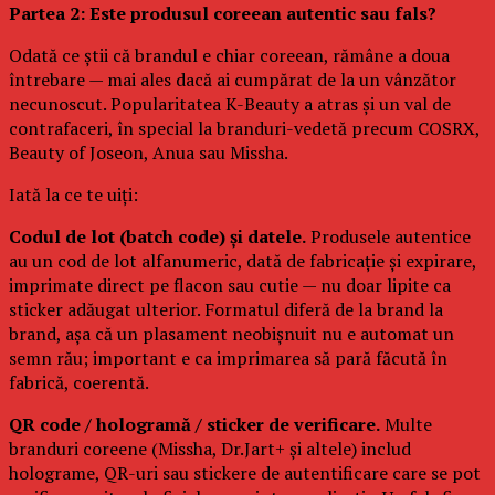
Partea 2: Este produsul coreean autentic sau fals?
Odată ce știi că brandul e chiar coreean, rămâne a doua
întrebare — mai ales dacă ai cumpărat de la un vânzător
necunoscut. Popularitatea K-Beauty a atras și un val de
contrafaceri, în special la branduri-vedetă precum COSRX,
Beauty of Joseon, Anua sau Missha.
Iată la ce te uiți:
Codul de lot (batch code) și datele.
Produsele autentice
au un cod de lot alfanumeric, dată de fabricație și expirare,
imprimate direct pe flacon sau cutie — nu doar lipite ca
sticker adăugat ulterior. Formatul diferă de la brand la
brand, așa că un plasament neobișnuit nu e automat un
semn rău; important e ca imprimarea să pară făcută în
fabrică, coerentă.
QR code / hologramă / sticker de verificare.
Multe
branduri coreene (Missha, Dr.Jart+ și altele) includ
holograme, QR-uri sau stickere de autentificare care se pot