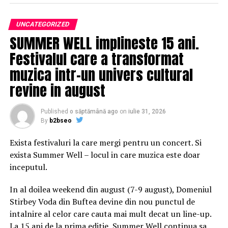
2, potrivit Mediafax.
UNCATEGORIZED
Scorul a fost deschis de oaspeÈi, prin spaniolul
SUMMER WELL implineste 15 ani.
Alejandro Pozuelo, Ã®n minutul 47, care a profitat de o
Festivalul care a transformat
eroare a fundaÈului Maxime Chanot. Acesta a Ã®ncercat
sÄ trimitÄ balonul cu capul Ã®n spate, Ã®nsÄ atacantul
muzica intr-un univers cultural
celor de la Toronto FC a interceptat Èi a punctat pentru
revine in august
1-0.
Published
o săptămână ago
on
iulie 31, 2026
New York City FC a restabilit egalitatea prin Ismael
By
b2bseo
Tajouri, Ã®n minutul 69. Fotbalistul din Libia a fost
gÄsit excelent Ã®n careu de Moralez Èi a reluat Ã®n
Exista festivaluri la care mergi pentru un concert. Si
plasÄ.
exista Summer Well – locul in care muzica este doar
inceputul.
Scorul final a fost stabilit de acelaÈi Alejandro Pozuelo,
Ã®n minutul 90, dupÄ o nouÄ gafÄ Ã®n defensiva
In al doilea weekend din august (7-9 august), Domeniul
gazdelor. Ronald Matarrita a avut o intervenÈie
Stirbey Voda din Buftea devine din nou punctul de
imprudentÄ Ã®n careu asupra lui Richie Laryea, iar
intalnire al celor care cauta mai mult decat un line-up.
arbitrul a dictat penalty. Pozuelo a transformat lovitura
La 15 ani de la prima editie, Summer Well continua sa