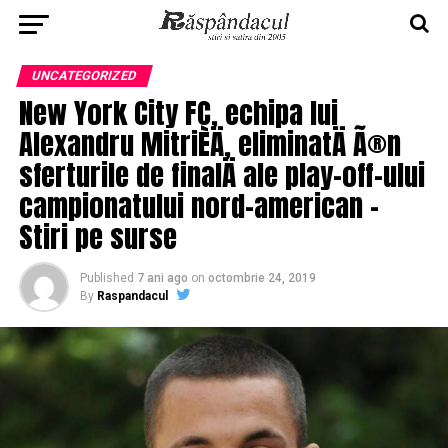
UNCATEGORIZED
New York City FC, echipa lui
Alexandru MitriÈÄ, eliminatÄ Ã®n
sferturile de finalÄ ale play-off-ului
campionatului nord-american –
Stiri pe surse
Published
7 ani ago
on
octombrie 24, 2019
By
Raspandacul