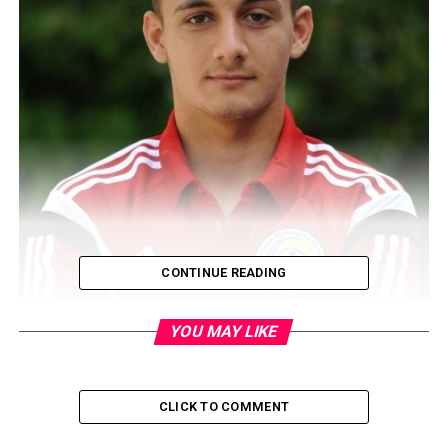
CONTINUE READING
YOU MAY LIKE
New York City FC, echipa la care este legitimat jucÄtorul
romÃ¢n Alexandru MitriÈÄ, a fost eliminatÄ Ã®n
sferturile de finalÄ ale play-off-ului campionatului
CLICK TO COMMENT
nord-american de fotbal (MLS), joi dimineaÈa, dupÄ ce a
pierdut contra lui Toronto FC, pe teren propriu, scor 1-