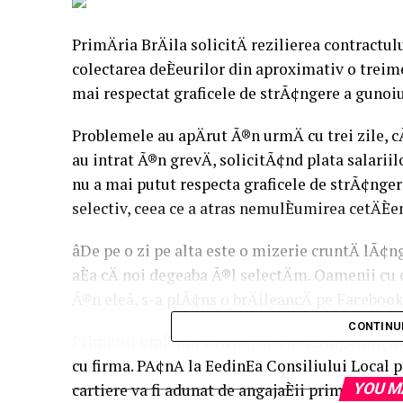
PrimÄria BrÄila solicitÄ rezilierea contractul
colectarea deÈeurilor din aproximativ o treime 
mai respectat graficele de strÃ¢ngere a gunoiu
Problemele au apÄrut Ã®n urmÄ cu trei zile, cÃ
au intrat Ã®n grevÄ, solicitÃ¢nd plata salarii
nu a mai putut respecta graficele de strÃ¢ngere
selectiv, ceea ce a atras nemulÈumirea cetÄÈen
âDe pe o zi pe alta este o mizerie cruntÄ lÃ¢n
aÈa cÄ noi degeaba Ã®l selectÄm. Oamenii cu c
Ã®n eleâ, s-a plÃ¢ns o brÄileancÄ pe Facebook
CONTINU
Primarul oraÈului BrÄila, Marian Dragomir, a a
cu firma. PÃ¢nÄ la ÈedinÈa Consiliului Loca
cartiere va fi adunat de angajaÈii primÄriei Èi
YOU M