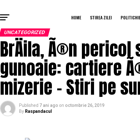
HOME
STIREA ZILEI
POLITICHI
UNCATEGORIZED
BrÄila, Ã®n pericol
gunoaie: cartiere Ã
mizerie – Stiri pe s
Published
7 ani ago
on
octombrie 26, 2019
By
Raspandacul