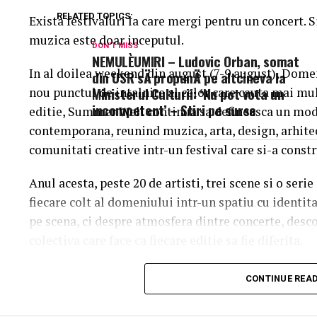
RELATED TOPICS:
Exista festivaluri la care mergi pentru un concert. 
muzica este doar inceputul.
DON'T MISS
NEMULÈUMIRI – Ludovic Orban, somat
In al doilea weekend din august (7-9 august), Dome
din USR sÄ propunÄ pe altcineva la
Ministerul Culturii: ‘Nu pot vota un
nou punctul de intalnire al celor care cauta mai mul
incompetent’ – Stiri pe surse
editie, Summer Well continua sa defineasca un mod 
contemporana, reunind muzica, arta, design, arhit
comunitati creative intr-un festival care si-a constr
Anul acesta, peste 20 de artisti, trei scene si o ser
fiecare colt al domeniului intr-un spatiu cu identit
pe scena, ci despre atmosfera dintre concerte, desc
colectiva care face ca fiecare editie sa fie diferita.
Trei scene. Trei universuri. Un singur soundtrac
CONTINUE REA
Orange Main Stage
aduce numele care definesc ed