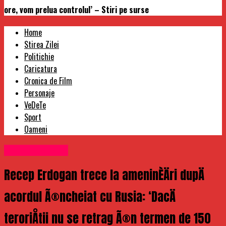
ore, vom prelua controlul’ – Stiri pe surse
Home
Stirea Zilei
Politichie
Caricatura
Cronica de Film
Personaje
VeDeTe
Sport
Oameni
Uncategorized
Recep Erdogan trece la ameninÈÄri dupÄ
acordul Ã®ncheiat cu Rusia: ‘DacÄ
teroriÅtii nu se retrag Ã®n termen de 150