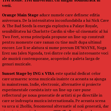
verii.
Orange Main Stage
aduce numele care definesc editia
aniversara. De la intensitatea inconfundabila a lui Nick Cave
& The Bad Seeds la energia exploziva a Palaye Royale,
sensibilitatea lui Charlotte Cardin si vibe-ul cinematic al lui
Two Feet, scena principala propune un line-up construit
pentru momente care raman cu tine mult dupa ultimul
encore. Lor li se alatura si nume precum DE’WAYNE, Noga
Erez sau Jalen Ngonda, trei dintre cele mai interesante voci
ale muzicii contemporane, acoperind o paleta larga de
genuri muzicale.
Sunset Stage by ING x VISA
este spatiul dedicat celor
care urmaresc scena muzicala inainte ca aceasta sa ajunga
in mainstream. Indie, electronic, alternative si proiecte
experimentale coexista intr-un line-up care pune
reflectorul pe noua generatie de artisti si pe directiile in
care se indreapta muzica internationala. Pe aceasta scena
va urca si 2hollis, fenomenul alternativ al noii generatii, dar