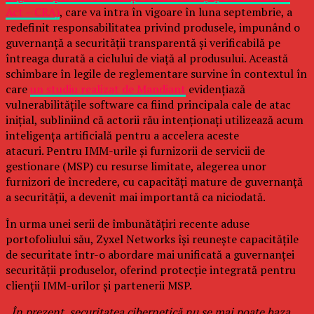
Act – CRA)
, care va intra în vigoare în luna septembrie, a
redefinit responsabilitatea privind produsele, impunând o
guvernanță a securității transparentă și verificabilă pe
întreaga durată a ciclului de viață al produsului. Această
schimbare în legile de reglementare survine în contextul în
care
un studiu realizat de Mandiant
evidențiază
vulnerabilitățile software ca fiind principala cale de atac
inițial, subliniind că actorii rău intenționați utilizează acum
inteligența artificială pentru a accelera aceste
atacuri. Pentru IMM-urile și furnizorii de servicii de
gestionare (MSP) cu resurse limitate, alegerea unor
furnizori de încredere, cu capacități mature de guvernanță
a securității, a devenit mai importantă ca niciodată.
În urma unei serii de îmbunătățiri recente aduse
portofoliului său, Zyxel Networks își reunește capacitățile
de securitate într-o abordare mai unificată a guvernanței
securității produselor, oferind protecție integrată pentru
clienții IMM-urilor și partenerii MSP.
„În prezent, securitatea cibernetică nu se mai poate baza