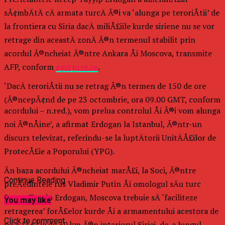
sÃ¢mbÄtÄ cÄ armata turcÄ Ã®i va ‘alunga pe teroriÅtii’ de
la frontiera cu Siria dacÄ miliÅ£iile kurde siriene nu se vor
retrage din aceastÄ zonÄ Ã®n termenul stabilit prin
acordul Ã®ncheiat Ã®ntre Ankara Åi Moscova, transmite
AFP, conform
agerpres.ro
.
‘DacÄ teroriÅtii nu se retrag Ã®n termen de 150 de ore
(Ã®ncepÃ¢nd de pe 23 octombrie, ora 09.00 GMT, conform
acordului – n.red.), vom prelua controlul Åi Ã®i vom alunga
noi Ã®nÅine’, a afirmat Erdogan la Istanbul, Ã®ntr-un
discurs televizat, referindu-se la luptÄtorii UnitÄÅ£ilor de
ProtecÅ£ie a Poporului (YPG).
Ãn baza acordului Ã®ncheiat marÅ£i, la Soci, Ã®ntre
Continue Reading
preÅedintele rus Vladimir Putin Åi omologul sÄu turc
Recep Tayyip Erdogan, Moscova trebuie sÄ ‘faciliteze
You may like
retragerea’ forÅ£elor kurde Åi a armamentului acestora de
Click to comment
pe o fÃ¢Åie de 30 km Ã®n interiorul Siriei, de-a lungul