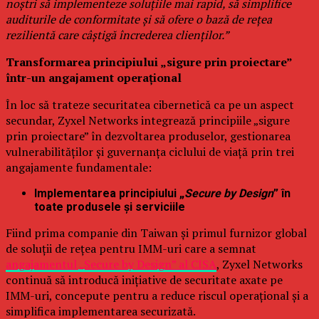
noștri să implementeze soluțiile mai rapid, să simplifice
auditurile de conformitate și să ofere o bază de rețea
rezilientă care câștigă încrederea clienților.”
Transformarea principiului „sigure prin proiectare”
într-un angajament operațional
În loc să trateze securitatea cibernetică ca pe un aspect
secundar, Zyxel Networks integrează principiile „sigure
prin proiectare” în dezvoltarea produselor, gestionarea
vulnerabilităților și guvernanța ciclului de viață prin trei
angajamente fundamentale:
Implementarea principiului „
Secure by Design
” în
toate produsele și serviciile
Fiind prima companie din Taiwan și primul furnizor global
de soluții de rețea pentru IMM-uri care a semnat
angajamentul „Secure by Design” al CISA
, Zyxel Networks
continuă să introducă inițiative de securitate axate pe
IMM-uri, concepute pentru a reduce riscul operațional și a
simplifica implementarea securizată.