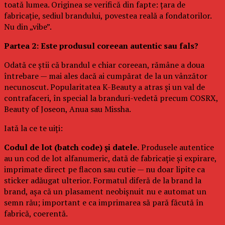
toată lumea. Originea se verifică din fapte: țara de
fabricație, sediul brandului, povestea reală a fondatorilor.
Nu din „vibe”.
Partea 2: Este produsul coreean autentic sau fals?
Odată ce știi că brandul e chiar coreean, rămâne a doua
întrebare — mai ales dacă ai cumpărat de la un vânzător
necunoscut. Popularitatea K-Beauty a atras și un val de
contrafaceri, în special la branduri-vedetă precum COSRX,
Beauty of Joseon, Anua sau Missha.
Iată la ce te uiți:
Codul de lot (batch code) și datele.
Produsele autentice
au un cod de lot alfanumeric, dată de fabricație și expirare,
imprimate direct pe flacon sau cutie — nu doar lipite ca
sticker adăugat ulterior. Formatul diferă de la brand la
brand, așa că un plasament neobișnuit nu e automat un
semn rău; important e ca imprimarea să pară făcută în
fabrică, coerentă.