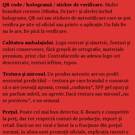
QR code / hologramă / sticker de verificare.
Multe
branduri coreene (Missha, Dr.Jart+ și altele) includ
holograme, QR-uri sau stickere de autentificare care se pot
verifica pe site-ul oficial sau printr-o aplicație. Un fals fie
nu le are, fie pică la verificare.
Calitatea ambalajului.
Logo centrat și simetric, fonturi și
culori consecvente, fără greșeli de ortografie, materiale
premium, print clar. Contrafacerile au adesea logo-uri
descentrate, texturi ieftine, typos.
Textura și mirosul.
Un produs autentic are un profil
senzorial predictibil — textura pe care brandul e cunoscut
că o are (esență apoasă, cremă „cushiony”, SPF gel ușor) și
un parfum subtil, nu agresiv. Dacă textura sau mirosul „nu
se potrivesc”, e un semnal.
Prețul.
Poate cel mai bun detector. K-Beauty e competitiv
la preț, dar tot respectă costuri de producție, export și
retail. Dacă un ser viral e listat la o fracțiune din prețul
normal, în afara unei promoții oficiale, explicația rareori e