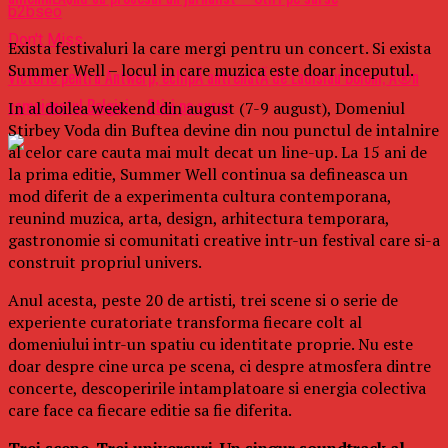
b2bseo
Don't Miss
Exista festivaluri la care mergi pentru un concert. Si exista
Summer Well – locul in care muzica este doar inceputul.
Victorie pentru Antwerp, echipÄ antrenatÄ de Ladislau Boloni, Ã®n
campionatul Belgiei – Stiri pe surse
In al doilea weekend din august (7-9 august), Domeniul
Stirbey Voda din Buftea devine din nou punctul de intalnire
al celor care cauta mai mult decat un line-up. La 15 ani de
la prima editie, Summer Well continua sa defineasca un
mod diferit de a experimenta cultura contemporana,
reunind muzica, arta, design, arhitectura temporara,
gastronomie si comunitati creative intr-un festival care si-a
construit propriul univers.
Anul acesta, peste 20 de artisti, trei scene si o serie de
experiente curatoriate transforma fiecare colt al
domeniului intr-un spatiu cu identitate proprie. Nu este
doar despre cine urca pe scena, ci despre atmosfera dintre
concerte, descoperirile intamplatoare si energia colectiva
care face ca fiecare editie sa fie diferita.
Trei scene. Trei universuri. Un singur soundtrack al