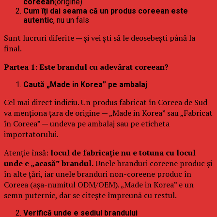
coreean
(origine)
Cum îți dai seama că un produs coreean este
autentic
, nu un fals
Sunt lucruri diferite — și vei ști să le deosebești până la
final.
Partea 1: Este brandul cu adevărat coreean?
Caută „Made in Korea” pe ambalaj
Cel mai direct indiciu. Un produs fabricat în Coreea de Sud
va menționa țara de origine — „Made in Korea” sau „Fabricat
în Coreea” — undeva pe ambalaj sau pe eticheta
importatorului.
Atenție însă:
locul de fabricație nu e totuna cu locul
unde e „acasă” brandul.
Unele branduri coreene produc și
în alte țări, iar unele branduri non-coreene produc în
Coreea (așa-numitul ODM/OEM). „Made in Korea” e un
semn puternic, dar se citește împreună cu restul.
Verifică unde e sediul brandului