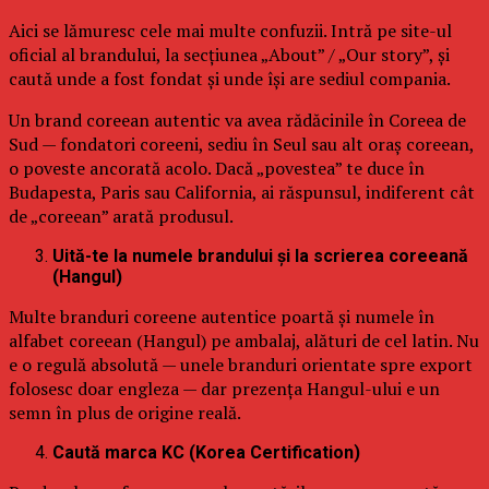
Aici se lămuresc cele mai multe confuzii. Intră pe site-ul
oficial al brandului, la secțiunea „About” / „Our story”, și
caută unde a fost fondat și unde își are sediul compania.
Un brand coreean autentic va avea rădăcinile în Coreea de
Sud — fondatori coreeni, sediu în Seul sau alt oraș coreean,
o poveste ancorată acolo. Dacă „povestea” te duce în
Budapesta, Paris sau California, ai răspunsul, indiferent cât
de „coreean” arată produsul.
Uită-te la numele brandului și la scrierea coreeană
(Hangul)
Multe branduri coreene autentice poartă și numele în
alfabet coreean (Hangul) pe ambalaj, alături de cel latin. Nu
e o regulă absolută — unele branduri orientate spre export
folosesc doar engleza — dar prezența Hangul-ului e un
semn în plus de origine reală.
Caută marca KC (Korea Certification)