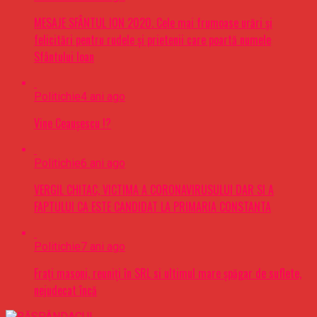
MESAJE SFÂNTUL ION 2020. Cele mai frumoase urări şi
felicitări pentru rudele şi prietenii care poartă numele
Sfântului Ioan
Politichie
4 ani ago
Vine Ceaușescu !?
Politichie
6 ani ago
VERGIL CHITAC, VICTIMA A CORONAVIRUSULUI DAR SI A
FAPTULUI CA ESTE CANDIDAT LA PRIMARIA CONSTANTA
Politichie
7 ani ago
Frați masoni, reuniți în SRL si ultimul mare șpăgar de suflete,
nejudecat încă