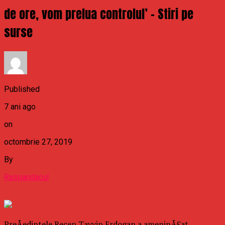
de ore, vom prelua controlul’ – Stiri pe
surse
Published
7 ani ago
on
octombrie 27, 2019
By
Raspandacul
PreÅedintele Recep Tayyip Erdogan a ameninÅ£at