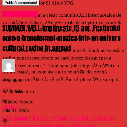
atacurile jihadiÅtilor SI Åi ale YPG.
Uncategorized
TotodatÄ, Erdogan a cerut comunitÄÅ£ii internaÅ£ionale
sÄ susÅ£inÄ Ankara Ã®n eforturile de a institui o ‘zonÄ de
SUMMER WELL implineste 15 ani. Festivalul
securitate’, unde sÄ fie instalaÅ£i o parte din cei 3,6
care a transformat muzica intr-un univers
milioane de refugiaÅ£i sirieni gÄzduiÅ£i de Turcia.
cultural revine in august
PreÅedintele turc a avertizat din nou cÄ, ‘dacÄ nu va exista
sprijin pentru proiectele pe care le dezvoltÄm spre a
permite revenirea a 1-2 milioane (de refugiaÅ£i) Ã®ntr-o
primÄ etapÄ, nu vom avea altÄ soluÅ£ie decÃ¢t sÄ
deschidem porÅ£ile Åi sÄ-i lÄsÄm sÄ plece Ã®n Europa’.
Published
7 zile ago
Raspandacul.ro
on
Related Topics:
Up Next
iulie 31, 2026
VIDEO Scandal MONSTRU la TV: Tonel Pop a rÄbufnit Ã®n direct,
By
ameninÈÃ¢nd cu procesul un jurnalist – Stiri pe surse