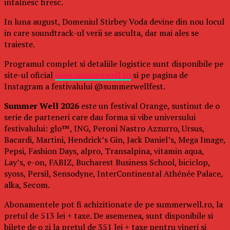
intalnesc firesc.
In luna august, Domeniul Stirbey Voda devine din nou locul
in care soundtrack-ul verii se asculta, dar mai ales se
traieste.
Programul complet si detaliile logistice sunt disponibile pe
site-ul oficial
www.summerwell.ro
si pe pagina de
Instagram a festivalului @summerwellfest.
Summer Well 2026
este un festival Orange, sustinut de o
serie de parteneri care dau forma si vibe universului
festivalului: glo™, ING, Peroni Nastro Azzurro, Ursus,
Bacardi, Martini, Hendrick’s Gin, Jack Daniel’s, Mega Image,
Pepsi, Fashion Days, alpro, Transalpina, vitamin aqua,
Lay’s, e-on, FABIZ, Bucharest Business School, biciclop,
syoss, Persil, Sensodyne, InterContinental Athénée Palace,
alka, Secom.
Abonamentele pot fi achizitionate de pe summerwell.ro, la
pretul de 513 lei + taxe. De asemenea, sunt disponibile si
bilete de o zi la pretul de 351 lei + taxe pentru vineri si