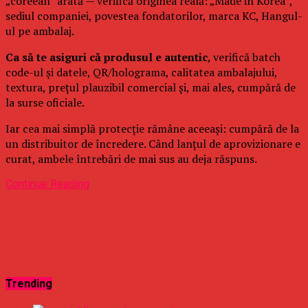
„coreean” arată — verifică originea reală: „Made in Korea”,
sediul companiei, povestea fondatorilor, marca KC, Hangul-
ul pe ambalaj.
Ca să te asiguri că produsul e autentic
, verifică batch
code-ul și datele, QR/holograma, calitatea ambalajului,
textura, prețul plauzibil comercial și, mai ales, cumpără de
la surse oficiale.
Iar cea mai simplă protecție rămâne aceeași: cumpără de la
un distribuitor de încredere. Când lanțul de aprovizionare e
curat, ambele întrebări de mai sus au deja răspuns.
Continue Reading
Trending