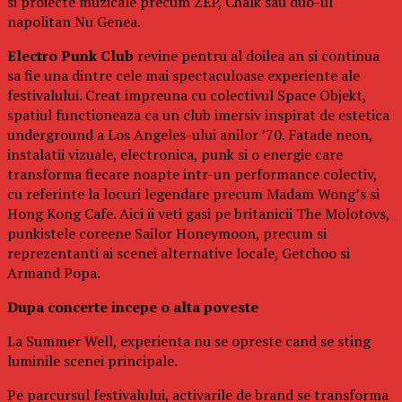
si proiecte muzicale precum ZEP, Chalk sau duo-ul
napolitan Nu Genea.
Electro Punk Club
revine pentru al doilea an si continua
sa fie una dintre cele mai spectaculoase experiente ale
festivalului. Creat impreuna cu colectivul Space Objekt,
spatiul functioneaza ca un club imersiv inspirat de estetica
underground a Los Angeles-ului anilor ’70. Fatade neon,
instalatii vizuale, electronica, punk si o energie care
transforma fiecare noapte intr-un performance colectiv,
cu referinte la locuri legendare precum Madam Wong’s si
Hong Kong Cafe. Aici ii veti gasi pe britanicii The Molotovs,
punkistele coreene Sailor Honeymoon, precum si
reprezentanti ai scenei alternative locale, Getchoo si
Armand Popa.
Dupa concerte incepe o alta poveste
La Summer Well, experienta nu se opreste cand se sting
luminile scenei principale.
Pe parcursul festivalului, activarile de brand se transforma