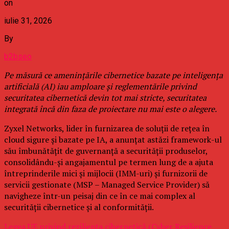
on
iulie 31, 2026
By
b2bseo
Pe măsură ce amenințările cibernetice bazate pe inteligența
artificială (AI) iau amploare și reglementările privind
securitatea cibernetică devin tot mai stricte, securitatea
integrată încă din faza de proiectare nu mai este o alegere.
Zyxel Networks, lider în furnizarea de soluții de rețea în
cloud sigure și bazate pe IA, a anunțat astăzi framework-ul
său îmbunătățit de guvernanță a securității produselor,
consolidându-și angajamentul pe termen lung de a ajuta
întreprinderile mici și mijlocii (IMM-uri) și furnizorii de
servicii gestionate (MSP – Managed Service Provider) să
navigheze într-un peisaj din ce în ce mai complex al
securității cibernetice și al conformității.
Legea UE privind reziliența cibernetică (Cyber Resilience