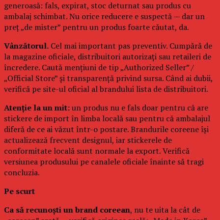
generoasă: fals, expirat, stoc deturnat sau produs cu
ambalaj schimbat. Nu orice reducere e suspectă — dar un
preț „de mister” pentru un produs foarte căutat, da.
Vânzătorul.
Cel mai important pas preventiv. Cumpără de
la magazine oficiale, distribuitori autorizați sau retaileri de
încredere. Caută mențiuni de tip „Authorized Seller” /
„Official Store” și transparență privind sursa. Când ai dubii,
verifică pe site-ul oficial al brandului lista de distribuitori.
Atenție la un mit:
un produs nu e fals doar pentru că are
stickere de import în limba locală sau pentru că ambalajul
diferă de ce ai văzut într-o postare. Brandurile coreene își
actualizează frecvent designul, iar stickerele de
conformitate locală sunt normale la export. Verifică
versiunea produsului pe canalele oficiale înainte să tragi
concluzia.
Pe scurt
Ca să recunoști un brand coreean
, nu te uita la cât de