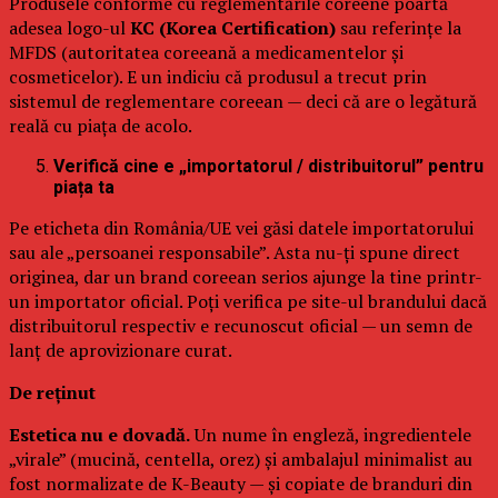
Produsele conforme cu reglementările coreene poartă
adesea logo-ul
KC (Korea Certification)
sau referințe la
MFDS (autoritatea coreeană a medicamentelor și
cosmeticelor). E un indiciu că produsul a trecut prin
sistemul de reglementare coreean — deci că are o legătură
reală cu piața de acolo.
Verifică cine e „importatorul / distribuitorul” pentru
piața ta
Pe eticheta din România/UE vei găsi datele importatorului
sau ale „persoanei responsabile”. Asta nu-ți spune direct
originea, dar un brand coreean serios ajunge la tine printr-
un importator oficial. Poți verifica pe site-ul brandului dacă
distribuitorul respectiv e recunoscut oficial — un semn de
lanț de aprovizionare curat.
De reținut
Estetica nu e dovadă.
Un nume în engleză, ingredientele
„virale” (mucină, centella, orez) și ambalajul minimalist au
fost normalizate de K-Beauty — și copiate de branduri din