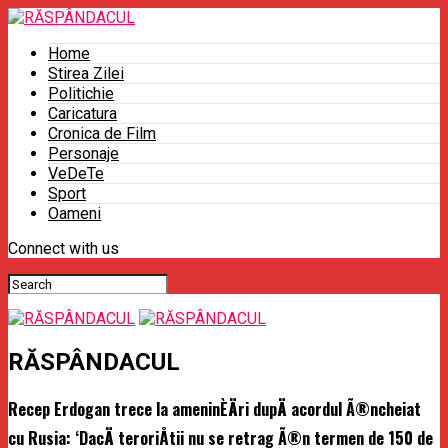
Home
Stirea Zilei
Politichie
Caricatura
Cronica de Film
Personaje
VeDeTe
Sport
Oameni
Connect with us
RĂSPÂNDACUL
Recep Erdogan trece la ameninÈÄri dupÄ acordul Ã®ncheiat
cu Rusia: ‘DacÄ teroriÅtii nu se retrag Ã®n termen de 150 de