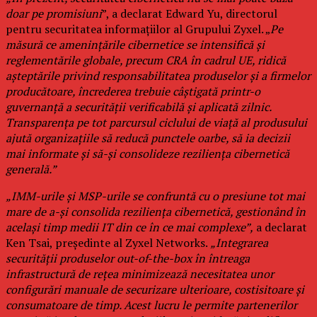
doar pe promisiuni
”, a declarat Edward Yu, directorul
pentru securitatea informațiilor al Grupului Zyxel. „
Pe
măsură ce amenințările cibernetice se intensifică și
reglementările globale, precum CRA în cadrul UE, ridică
așteptările privind responsabilitatea produselor și a firmelor
producătoare, încrederea trebuie câștigată printr-o
guvernanță a securității verificabilă și aplicată zilnic.
Transparența pe tot parcursul ciclului de viață al produsului
ajută organizațiile să reducă punctele oarbe, să ia decizii
mai informate și să-și consolideze reziliența cibernetică
generală.”
„IMM-urile și MSP-urile se confruntă cu o presiune tot mai
mare de a-și consolida reziliența cibernetică, gestionând în
același timp medii IT din ce în ce mai complexe”,
a declarat
Ken Tsai, președinte al Zyxel Networks.
„Integrarea
securității produselor out-of-the-box în întreaga
infrastructură de rețea minimizează necesitatea unor
configurări manuale de securizare ulterioare, costisitoare și
consumatoare de timp. Acest lucru le permite partenerilor