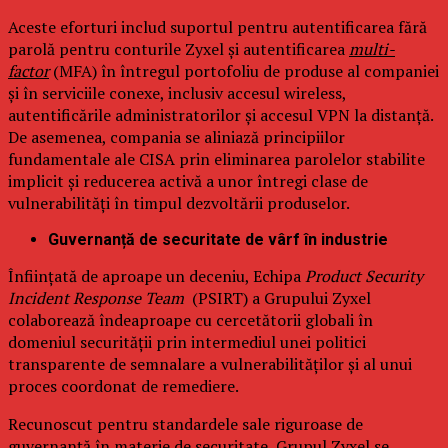
Aceste eforturi includ suportul pentru autentificarea fără
parolă pentru conturile Zyxel și autentificarea
multi-
factor
(MFA) în întregul portofoliu de produse al companiei
și în serviciile conexe, inclusiv accesul wireless,
autentificările administratorilor și accesul VPN la distanță.
De asemenea, compania se aliniază principiilor
fundamentale ale CISA prin eliminarea parolelor stabilite
implicit și reducerea activă a unor întregi clase de
vulnerabilități în timpul dezvoltării produselor.
Guvernanță de securitate de vârf în industrie
Înființată de aproape un deceniu, Echipa
Product Security
Incident Response Team
(PSIRT) a Grupului Zyxel
colaborează îndeaproape cu cercetătorii globali în
domeniul securității prin intermediul unei politici
transparente de semnalare a vulnerabilităților și al unui
proces coordonat de remediere.
Recunoscut pentru standardele sale riguroase de
guvernanță în materie de securitate, Grupul Zyxel se