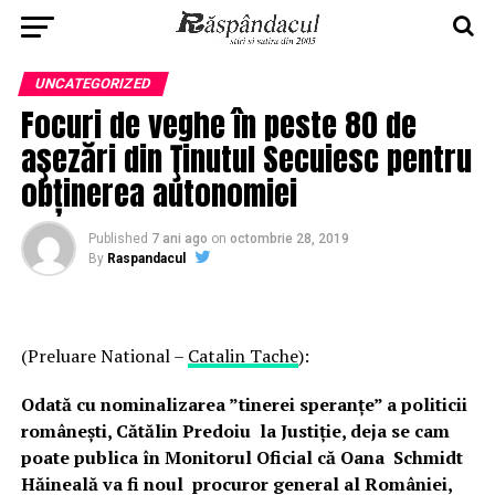
UNCATEGORIZED
Focuri de veghe în peste 80 de
aşezări din Ţinutul Secuiesc pentru
obținerea autonomiei
Published
7 ani ago
on
octombrie 28, 2019
By
Raspandacul
(Preluare National –
Catalin Tache
):
Odată cu nominalizarea ”tinerei speranțe” a politicii
românești, Cătălin Predoiu la Justiție, deja se cam
poate publica în Monitorul Oficial că Oana Schmidt
Hăineală va fi noul procuror general al României,