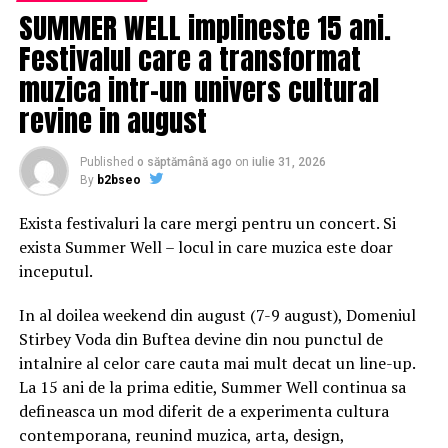
SUMMER WELL implineste 15 ani.
autorii acestei ”reconquista” s-ar putea să fie cu totul
alții decât cei pe care cam toată lumea a început să-i
Festivalul care a transformat
arate cu degetul! Iar trezirea din ”adormire” a lui Cătălin
muzica intr-un univers cultural
Predoiu, dar și a altora să nu fie opera nici a SRI-ului,
revine in august
nici a SIE, ci a Direcției Generale de Informații a Armatei!
Existând chiar structuri contrainformative ale altor
servicii secrete care se tem că tot mai discretul, dar și
Published
o săptămână ago
on
iulie 31, 2026
By
b2bseo
panicatul general Marian Hăpău ar putea beneficia din
plin, fie și din umbră de această mutare neașteptată
Exista festivaluri la care mergi pentru un concert. Si
chiar și pentru liderii Partidului Național Liberal! Care au
exista Summer Well – locul in care muzica este doar
aflat și ei în ultima clipă că în ”Guvernul Orban” doar
inceputul.
Predoiu și Ciucă sunt bătuți în cuie! Și că astfel generalii
care transformaseră oricum DGIA într-un adevărat stat
In al doilea weekend din august (7-9 august), Domeniul
în stat ar putea încerca să ocupe tentantele ”goluri”
Stirbey Voda din Buftea devine din nou punctul de
lăsate în câmpurile tactice din Justiție după anatema
intalnire al celor care cauta mai mult decat un line-up.
aruncată doar asupra lui Dumitru Dumbravă și Gabriel
La 15 ani de la prima editie, Summer Well continua sa
Oprea. Iar cu Nicolae Ciucă în fruntea Ministerului
defineasca un mod diferit de a experimenta cultura
Apărării Naționale și a lui Cătălin Predoiu în cea a
contemporana, reunind muzica, arta, design,