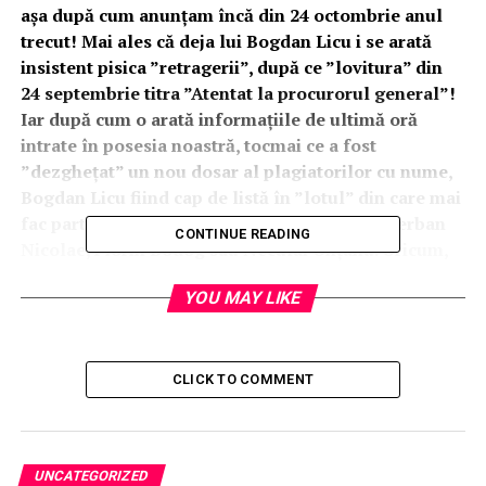
așa după cum anunțam încă din 24 octombrie anul
trecut! Mai ales că deja lui Bogdan Licu i se arată
insistent pisica ”retragerii”, după ce ”lovitura” din
24 septembrie titra ”Atentat la procurorul general”!
Iar după cum o arată informațiile de ultimă oră
intrate în posesia noastră, tocmai ce a fost
”dezghețat” un nou dosar al plagiatorilor cu nume,
Bogdan Licu fiind cap de listă în ”lotul” din care mai
fac parte Mihai Stănișoară, Robert Negoiță, Șerban
CONTINUE READING
Nicolae, Florin Bodog sau Neculai Onțanu. Oricum,
la Cătălin Predoiu chiar nu ai cum să te aștepți la
YOU MAY LIKE
surprize, acesta fiind mai disciplinat în aplicarea
”foii de parcurs” chiar decât predecesoarea Ana
Birchall…
CLICK TO COMMENT
Uite însă că o mare surpriză ar putea totuși exista! Și
anume faptul că, deși inițiații sistemului sunt pe deplin
conștienți că oricum ”Imperiul contraatacă” și statul fie
el paralel sau de drept tocmai ce își ia țara înapoi,
UNCATEGORIZED