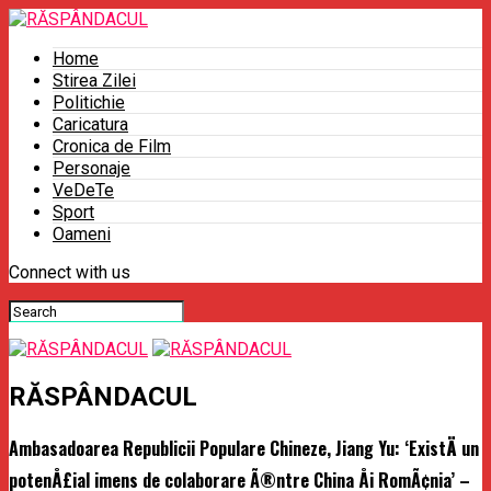
Home
Stirea Zilei
Politichie
Caricatura
Cronica de Film
Personaje
VeDeTe
Sport
Oameni
Connect with us
RĂSPÂNDACUL
Ambasadoarea Republicii Populare Chineze, Jiang Yu: ‘ExistÄ un
potenÅ£ial imens de colaborare Ã®ntre China Åi RomÃ¢nia’ –