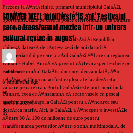
Uncategorized
Prezent la Ã®ntÃ¢lnire, primarul municipiului GalaÅ£i,
IonuÅ£ Pucheanu, a prezentat cÃ¢teva dintre
SUMMER WELL implineste 15 ani. Festivalul
oportunitÄÅ£ile pe care le poate oferi oraÅul de la DunÄre
care a transformat muzica intr-un univers
partenerilor de afaceri chinezi.
cultural revine in august
,,RelaÅ£iile diplomatice dintre GalaÅ£i Åi Republica
ChinezÄ dateazÄ de cÃ¢teva zeci de ani datoritÄ
parteneriatului pe care oraÅul GalaÅ£i Ã®l are cu regiunea
Wuhan – Hubei. Am sÄ vÄ prezint cÃ¢teva aspecte-cheie pe
care le are oraÅul GalaÅ£i, dar care, deocamdatÄ, Ã®n
Published
relaÅ£ia cu China nu au fost exploatate la adevÄrata
o săptămână ago
valoare pe care o au. Portul GalaÅ£i este port maritim la
on
DunÄre, ceea ce Ã®nseamnÄ cÄ toate vasele cu pescaj
maritim pot ajunge la GalaÅ£i pentru a Ã®ncÄrca sau
iulie 31, 2026
descÄrca marfÄ. Aici, la GalaÅ£i, a Ã®nceput o investiÅ£ie
By
Ã®ntre 80 Åi 100 de milioane de euro pentru
b2bseo
transformarea porturilor Ã®ntr-o zonÄ multimodalÄ, de