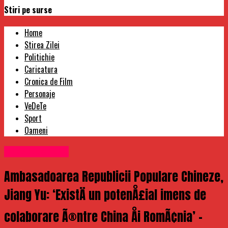
Stiri pe surse
Home
Stirea Zilei
Politichie
Caricatura
Cronica de Film
Personaje
VeDeTe
Sport
Oameni
Uncategorized
Ambasadoarea Republicii Populare Chineze,
Jiang Yu: ‘ExistÄ un potenÅ£ial imens de
colaborare Ã®ntre China Åi RomÃ¢nia’ –