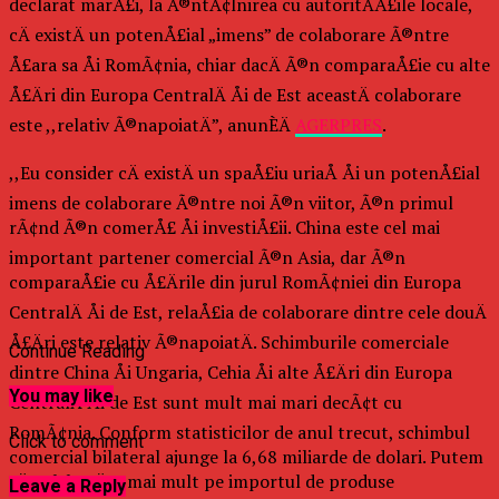
declarat marÅ£i, la Ã®ntÃ¢lnirea cu autoritÄÅ£ile locale,
cÄ existÄ un potenÅ£ial „imens” de colaborare Ã®ntre
Å£ara sa Åi RomÃ¢nia, chiar dacÄ Ã®n comparaÅ£ie cu alte
Å£Äri din Europa CentralÄ Åi de Est aceastÄ colaborare
este ,,relativ Ã®napoiatÄ”, anunÈÄ
AGERPRES
.
,,Eu consider cÄ existÄ un spaÅ£iu uriaÅ Åi un potenÅ£ial
imens de colaborare Ã®ntre noi Ã®n viitor, Ã®n primul
rÃ¢nd Ã®n comerÅ£ Åi investiÅ£ii. China este cel mai
important partener comercial Ã®n Asia, dar Ã®n
comparaÅ£ie cu Å£Ärile din jurul RomÃ¢niei din Europa
CentralÄ Åi de Est, relaÅ£ia de colaborare dintre cele douÄ
Å£Äri este relativ Ã®napoiatÄ. Schimburile comerciale
Continue Reading
dintre China Åi Ungaria, Cehia Åi alte Å£Äri din Europa
You may like
CentralÄ Åi de Est sunt mult mai mari decÃ¢t cu
RomÃ¢nia. Conform statisticilor de anul trecut, schimbul
Click to comment
comercial bilateral ajunge la 6,68 miliarde de dolari. Putem
sÄ colaborÄm mai mult pe importul de produse
Leave a Reply