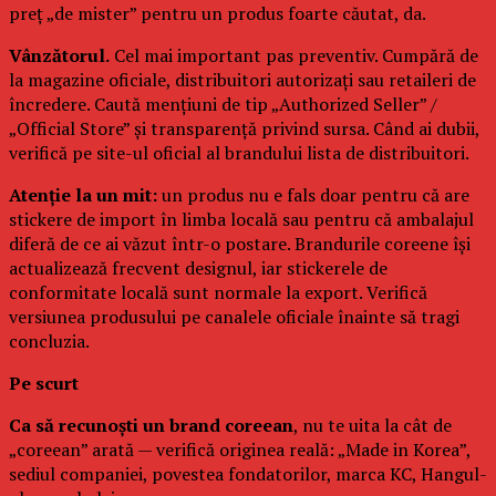
preț „de mister” pentru un produs foarte căutat, da.
Vânzătorul.
Cel mai important pas preventiv. Cumpără de
la magazine oficiale, distribuitori autorizați sau retaileri de
încredere. Caută mențiuni de tip „Authorized Seller” /
„Official Store” și transparență privind sursa. Când ai dubii,
verifică pe site-ul oficial al brandului lista de distribuitori.
Atenție la un mit:
un produs nu e fals doar pentru că are
stickere de import în limba locală sau pentru că ambalajul
diferă de ce ai văzut într-o postare. Brandurile coreene își
actualizează frecvent designul, iar stickerele de
conformitate locală sunt normale la export. Verifică
versiunea produsului pe canalele oficiale înainte să tragi
concluzia.
Pe scurt
Ca să recunoști un brand coreean
, nu te uita la cât de
„coreean” arată — verifică originea reală: „Made in Korea”,
sediul companiei, povestea fondatorilor, marca KC, Hangul-