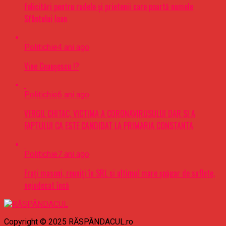
felicitări pentru rudele şi prietenii care poartă numele
Sfântului Ioan
Politichie
4 ani ago
Vine Ceaușescu !?
Politichie
6 ani ago
VERGIL CHITAC, VICTIMA A CORONAVIRUSULUI DAR SI A
FAPTULUI CA ESTE CANDIDAT LA PRIMARIA CONSTANTA
Politichie
7 ani ago
Frați masoni, reuniți în SRL si ultimul mare șpăgar de suflete,
nejudecat încă
Copyright © 2025 RĂSPÂNDACUL.ro