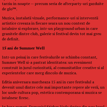
tarziu in noapte — precum seria de afterparty-uri gazduite
de glo™.
Muzica, instalatii vizuale, performance-uri si interventii
artistice creeaza in fiecare seara un nou context de
intalnire si explorare, intr-un playground urban in care
granitele dintre club, galerie si festival devin tot mai greu
de definit.
15 ani de Summer Well
Intr-un peisaj in care festivalurile se schimba constant,
Summer Well si-a pastrat identitatea: un eveniment
construit in jurul curiozitatii, al comunitatilor creative si al
experientelor care merg dincolo de muzica.
Editia aniversara marcheaza 15 ani in care festivalul a
devenit unul dintre cele mai importante repere ale verii, un
loc unde cultura pop, estetica contemporana si muzica se
intalnesc firesc.
In luna august, Domeniul Stirbey Voda devine din nou locul