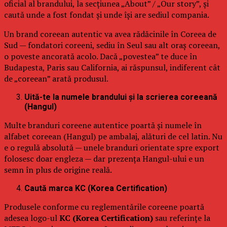
oficial al brandului, la secțiunea „About” / „Our story”, și
caută unde a fost fondat și unde își are sediul compania.
Un brand coreean autentic va avea rădăcinile în Coreea de
Sud — fondatori coreeni, sediu în Seul sau alt oraș coreean,
o poveste ancorată acolo. Dacă „povestea” te duce în
Budapesta, Paris sau California, ai răspunsul, indiferent cât
de „coreean” arată produsul.
Uită-te la numele brandului și la scrierea coreeană
(Hangul)
Multe branduri coreene autentice poartă și numele în
alfabet coreean (Hangul) pe ambalaj, alături de cel latin. Nu
e o regulă absolută — unele branduri orientate spre export
folosesc doar engleza — dar prezența Hangul-ului e un
semn în plus de origine reală.
Caută marca KC (Korea Certification)
Produsele conforme cu reglementările coreene poartă
adesea logo-ul
KC (Korea Certification)
sau referințe la