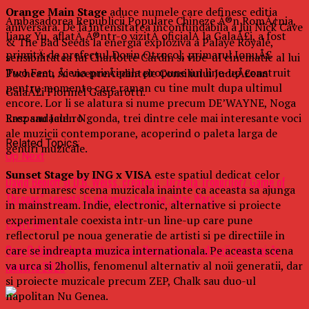
Orange Main Stage
aduce numele care definesc editia
Ambasadorea Republicii Populare Chineze Ã®n RomÃ¢nia,
aniversara. De la intensitatea inconfundabila a lui Nick Cave
Jiang Yu, aflatÄ Ã®ntr-o vizitÄ oficialÄ la GalaÅ£i, a fost
& The Bad Seeds la energia exploziva a Palaye Royale,
primitÄ de prefectul Dorin Otrocol, primarul IonuÅ£
sensibilitatea lui Charlotte Cardin si vibe-ul cinematic al lui
Two Feet, scena principala propune un line-up construit
Pucheanu Åi vicepreÅedintele Consiliului JudeÅ£ean
pentru momente care raman cu tine mult dupa ultimul
GalaÅ£i Florinel Gasparotti.
encore. Lor li se alatura si nume precum DE’WAYNE, Noga
Erez sau Jalen Ngonda, trei dintre cele mai interesante voci
Raspandacul.ro
ale muzicii contemporane, acoperind o paleta larga de
Related Topics:
genuri muzicale.
Up Next
Sunset Stage by ING x VISA
este spatiul dedicat celor
David Benioff şi D.B. Weiss, creatorii „Urzeala Tronurilor/ Game of
care urmaresc scena muzicala inainte ca aceasta sa ajunga
Thrones”, renunţă la viitoarea trilogie „Star Wars”
in mainstream. Indie, electronic, alternative si proiecte
experimentale coexista intr-un line-up care pune
Don't Miss
reflectorul pe noua generatie de artisti si pe directiile in
Ozzy Osbourne lansează primul album solo din ultimii zece ani, în
care se indreapta muzica internationala. Pe aceasta scena
va urca si 2hollis, fenomenul alternativ al noii generatii, dar
ianuarie 2020
si proiecte muzicale precum ZEP, Chalk sau duo-ul
napolitan Nu Genea.