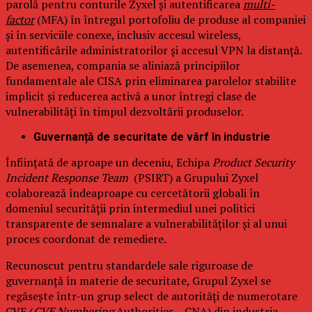
parolă pentru conturile Zyxel și autentificarea
multi-
factor
(MFA) în întregul portofoliu de produse al companiei
și în serviciile conexe, inclusiv accesul wireless,
autentificările administratorilor și accesul VPN la distanță.
De asemenea, compania se aliniază principiilor
fundamentale ale CISA prin eliminarea parolelor stabilite
implicit și reducerea activă a unor întregi clase de
vulnerabilități în timpul dezvoltării produselor.
Guvernanță de securitate de vârf în industrie
Înființată de aproape un deceniu, Echipa
Product Security
Incident Response Team
(PSIRT) a Grupului Zyxel
colaborează îndeaproape cu cercetătorii globali în
domeniul securității prin intermediul unei politici
transparente de semnalare a vulnerabilităților și al unui
proces coordonat de remediere.
Recunoscut pentru standardele sale riguroase de
guvernanță în materie de securitate, Grupul Zyxel se
regăsește într-un grup select de autorități de numerotare
CVE (
CVE Numbering
Authorities – CNA) din industria