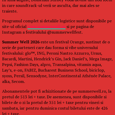
in care soundtrack-ul verii se asculta, dar mai ales se
traieste.
Programul complet si detaliile logistice sunt disponibile pe
site-ul oficial
www.summerwell.ro
si pe pagina de
Instagram a festivalului @summerwellfest.
Summer Well 2026
este un festival Orange, sustinut de o
serie de parteneri care dau forma si vibe universului
festivalului: glo™, ING, Peroni Nastro Azzurro, Ursus,
Bacardi, Martini, Hendrick’s Gin, Jack Daniel’s, Mega Image,
Pepsi, Fashion Days, alpro, Transalpina, vitamin aqua,
Lay’s, e-on, FABIZ, Bucharest Business School, biciclop,
syoss, Persil, Sensodyne, InterContinental Athénée Palace,
alka, Secom.
Abonamentele pot fi achizitionate de pe summerwell.ro, la
pretul de 513 lei + taxe. De asemenea, sunt disponibile si
bilete de o zi la pretul de 351 lei + taxe pentru vineri si
sambata, iar pentru duminica costul biletului este de 426
lei + taxe.