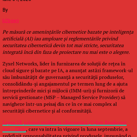
By
b2bseo
Pe măsură ce amenințările cibernetice bazate pe inteligența
artificială (AI) iau amploare și reglementările privind
securitatea cibernetică devin tot mai stricte, securitatea
integrată încă din faza de proiectare nu mai este o alegere.
Zyxel Networks, lider în furnizarea de soluții de rețea în
cloud sigure și bazate pe IA, a anunțat astăzi framework-ul
său îmbunătățit de guvernanță a securității produselor,
consolidându-și angajamentul pe termen lung de a ajuta
întreprinderile mici și mijlocii (IMM-uri) și furnizorii de
servicii gestionate (MSP – Managed Service Provider) să
navigheze într-un peisaj din ce în ce mai complex al
securității cibernetice și al conformității.
Legea UE privind reziliența cibernetică (Cyber Resilience
Act – CRA)
, care va intra în vigoare în luna septembrie, a
redefinit responsabilitatea privind produsele, impunând o