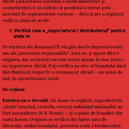
MFDS (autoritatea coreeană a medicamentelor și
cosmeticelor). E un indiciu că produsul a trecut prin
sistemul de reglementare coreean — deci că are o legătură
reală cu piața de acolo.
Verifică cine e „importatorul / distribuitorul” pentru
piața ta
Pe eticheta din România/UE vei găsi datele importatorului
sau ale „persoanei responsabile”. Asta nu-ți spune direct
originea, dar un brand coreean serios ajunge la tine printr-
un importator oficial. Poți verifica pe site-ul brandului dacă
distribuitorul respectiv e recunoscut oficial — un semn de
lanț de aprovizionare curat.
De reținut
Estetica nu e dovadă.
Un nume în engleză, ingredientele
„virale” (mucină, centella, orez) și ambalajul minimalist au
fost normalizate de K-Beauty — și copiate de branduri din
toată lumea. Originea se verifică din fapte: țara de
fabricație, sediul brandului, povestea reală a fondatorilor.