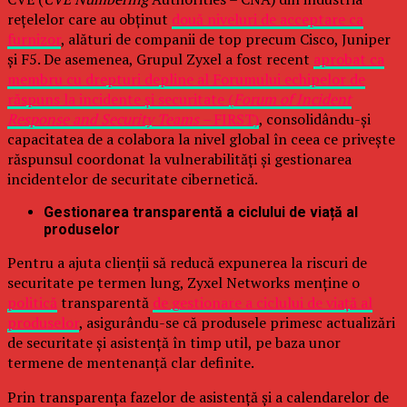
rețelelor care au obținut
două niveluri de acceptare ca
furnizor
, alături de companii de top precum Cisco, Juniper
și F5. De asemenea, Grupul Zyxel a fost recent
aprobat ca
membru cu drepturi depline al Forumului echipelor de
răspuns la incidente și securitate (
Forum of Incident
Response and Security Teams –
FIRST)
, consolidându-și
capacitatea de a colabora la nivel global în ceea ce privește
răspunsul coordonat la vulnerabilități și gestionarea
incidentelor de securitate cibernetică.
Gestionarea transparentă a ciclului de viață al
produselor
Pentru a ajuta clienții să reducă expunerea la riscuri de
securitate pe termen lung, Zyxel Networks menține o
politică
transparentă
de gestionare a ciclului de viață al
produselor
, asigurându-se că produsele primesc actualizări
de securitate și asistență în timp util, pe baza unor
termene de mentenanță clar definite.
Prin transparența fazelor de asistență și a calendarelor de