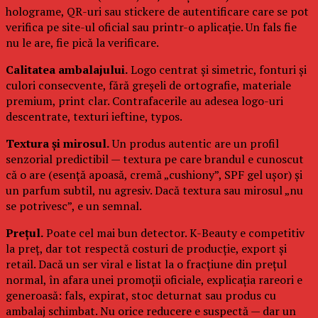
holograme, QR-uri sau stickere de autentificare care se pot
verifica pe site-ul oficial sau printr-o aplicație. Un fals fie
nu le are, fie pică la verificare.
Calitatea ambalajului.
Logo centrat și simetric, fonturi și
culori consecvente, fără greșeli de ortografie, materiale
premium, print clar. Contrafacerile au adesea logo-uri
descentrate, texturi ieftine, typos.
Textura și mirosul.
Un produs autentic are un profil
senzorial predictibil — textura pe care brandul e cunoscut
că o are (esență apoasă, cremă „cushiony”, SPF gel ușor) și
un parfum subtil, nu agresiv. Dacă textura sau mirosul „nu
se potrivesc”, e un semnal.
Prețul.
Poate cel mai bun detector. K-Beauty e competitiv
la preț, dar tot respectă costuri de producție, export și
retail. Dacă un ser viral e listat la o fracțiune din prețul
normal, în afara unei promoții oficiale, explicația rareori e
generoasă: fals, expirat, stoc deturnat sau produs cu
ambalaj schimbat. Nu orice reducere e suspectă — dar un