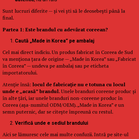
Sunt lucruri diferite — și vei ști să le deosebești până la
final.
Partea 1: Este brandul cu adevărat coreean?
Caută „Made in Korea” pe ambalaj
Cel mai direct indiciu. Un produs fabricat în Coreea de Sud
va menționa țara de origine — „Made in Korea” sau „Fabricat
în Coreea” — undeva pe ambalaj sau pe eticheta
importatorului.
Atenție însă:
locul de fabricație nu e totuna cu locul
unde e „acasă” brandul.
Unele branduri coreene produc și
în alte țări, iar unele branduri non-coreene produc în
Coreea (așa-numitul ODM/OEM). „Made in Korea” e un
semn puternic, dar se citește împreună cu restul.
Verifică unde e sediul brandului
Aici se lămuresc cele mai multe confuzii. Intră pe site-ul