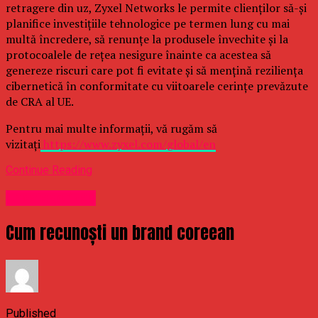
retragere din uz, Zyxel Networks le permite clienților să-și
planifice investițiile tehnologice pe termen lung cu mai
multă încredere, să renunțe la produsele învechite și la
protocoalele de rețea nesigure înainte ca acestea să
genereze riscuri care pot fi evitate și să mențină reziliența
cibernetică în conformitate cu viitoarele cerințe prevăzute
de CRA al UE.
Pentru mai multe informații, vă rugăm să
vizitați
https://www.zyxel.com/global/en
Continue Reading
Uncategorized
Cum recunoști un brand coreean
Published