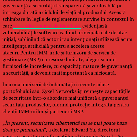
guvernanță a securității transparentă și verificabilă pe
întreaga durată a ciclului de viață al produsului. Această
schimbare în legile de reglementare survine în contextul în
care
un studiu realizat de Mandiant
evidențiază
vulnerabilitățile software ca fiind principala cale de atac
inițial, subliniind că actorii rău intenționați utilizează acum
inteligența artificială pentru a accelera aceste
atacuri. Pentru IMM-urile și furnizorii de servicii de
gestionare (MSP) cu resurse limitate, alegerea unor
furnizori de încredere, cu capacități mature de guvernanță
a securității, a devenit mai importantă ca niciodată.
În urma unei serii de îmbunătățiri recente aduse
portofoliului său, Zyxel Networks își reunește capacitățile
de securitate într-o abordare mai unificată a guvernanței
securității produselor, oferind protecție integrată pentru
clienții IMM-urilor și partenerii MSP.
„În prezent, securitatea cibernetică nu se mai poate baza
doar pe promisiuni
”, a declarat Edward Yu, directorul
pentru securitatea informațiilor al Grupului Zyxel. „
Pe