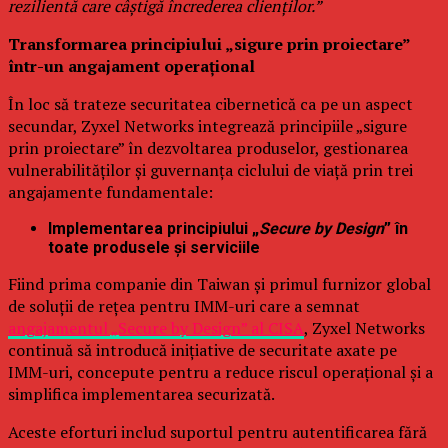
rezilientă care câștigă încrederea clienților.”
Transformarea principiului „sigure prin proiectare”
într-un angajament operațional
În loc să trateze securitatea cibernetică ca pe un aspect
secundar, Zyxel Networks integrează principiile „sigure
prin proiectare” în dezvoltarea produselor, gestionarea
vulnerabilităților și guvernanța ciclului de viață prin trei
angajamente fundamentale:
Implementarea principiului „
Secure by Design
” în
toate produsele și serviciile
Fiind prima companie din Taiwan și primul furnizor global
de soluții de rețea pentru IMM-uri care a semnat
angajamentul „Secure by Design” al CISA
, Zyxel Networks
continuă să introducă inițiative de securitate axate pe
IMM-uri, concepute pentru a reduce riscul operațional și a
simplifica implementarea securizată.
Aceste eforturi includ suportul pentru autentificarea fără