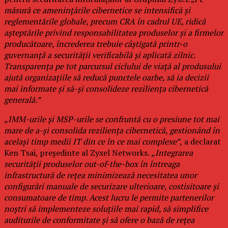
măsură ce amenințările cibernetice se intensifică și
reglementările globale, precum CRA în cadrul UE, ridică
așteptările privind responsabilitatea produselor și a firmelor
producătoare, încrederea trebuie câștigată printr-o
guvernanță a securității verificabilă și aplicată zilnic.
Transparența pe tot parcursul ciclului de viață al produsului
ajută organizațiile să reducă punctele oarbe, să ia decizii
mai informate și să-și consolideze reziliența cibernetică
generală.”
„IMM-urile și MSP-urile se confruntă cu o presiune tot mai
mare de a-și consolida reziliența cibernetică, gestionând în
același timp medii IT din ce în ce mai complexe”,
a declarat
Ken Tsai, președinte al Zyxel Networks.
„Integrarea
securității produselor out-of-the-box în întreaga
infrastructură de rețea minimizează necesitatea unor
configurări manuale de securizare ulterioare, costisitoare și
consumatoare de timp. Acest lucru le permite partenerilor
noștri să implementeze soluțiile mai rapid, să simplifice
auditurile de conformitate și să ofere o bază de rețea