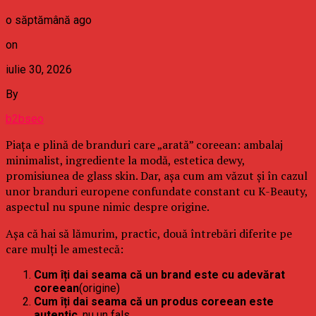
o săptămână ago
on
iulie 30, 2026
By
b2bseo
Piața e plină de branduri care „arată” coreean: ambalaj
minimalist, ingrediente la modă, estetica dewy,
promisiunea de glass skin. Dar, așa cum am văzut și în cazul
unor branduri europene confundate constant cu K-Beauty,
aspectul nu spune nimic despre origine.
Așa că hai să lămurim, practic, două întrebări diferite pe
care mulți le amestecă:
Cum îți dai seama că un brand este cu adevărat
coreean
(origine)
Cum îți dai seama că un produs coreean este
autentic
, nu un fals