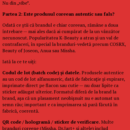
Nu din „vibe”.
Partea 2: Este produsul coreean autentic sau fals?
Odată ce știi că brandul e chiar coreean, rămâne a doua
întrebare — mai ales dacă ai cumpărat de la un vânzător
necunoscut. Popularitatea K-Beauty a atras și un val de
contrafaceri, în special la branduri-vedetă precum COSRX,
Beauty of Joseon, Anua sau Missha.
Iată la ce te uiți:
Codul de lot (batch code) și datele.
Produsele autentice
au un cod de lot alfanumeric, dată de fabricație și expirare,
imprimate direct pe flacon sau cutie — nu doar lipite ca
sticker adăugat ulterior. Formatul diferă de la brand la
brand, așa că un plasament neobișnuit nu e automat un
semn rău; important e ca imprimarea să pară făcută în
fabrică, coerentă.
QR code / hologramă / sticker de verificare.
Multe
branduri coreene (Missha, Dr.Jart+ și altele) includ