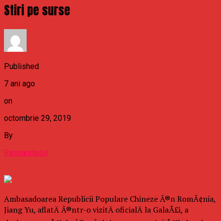
Stiri pe surse
Published
7 ani ago
on
octombrie 29, 2019
By
Raspandacul
Ambasadoarea Republicii Populare Chineze Ã®n RomÃ¢nia,
Jiang Yu, aflatÄ Ã®ntr-o vizitÄ oficialÄ la GalaÅ£i, a