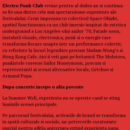
Electro Punk Club
revine pentru al doilea an si continua
sa fie una dintre cele mai spectaculoase experiente ale
festivalului. Creat impreuna cu colectivul Space Objekt,
spatiul functioneaza ca un club imersiv inspirat de estetica
underground a Los Angeles-ului anilor ’70. Fatade neon,
instalatii vizuale, electronica, punk si o energie care
transforma fiecare noapte intr-un performance colectiv,
cu referinte la locuri legendare precum Madam Wong’s si
Hong Kong Cafe. Aici ii veti gasi pe britanicii The Molotovs,
punkistele coreene Sailor Honeymoon, precum si
reprezentanti ai scenei alternative locale, Getchoo si
Armand Popa.
Dupa concerte incepe o alta poveste
La Summer Well, experienta nu se opreste cand se sting
luminile scenei principale.
Pe parcursul festivalului, activarile de brand se transforma
in spatii culturale si sociale, iar petrecerile curatoriate
special pentru editia aniversara extind experienta pana