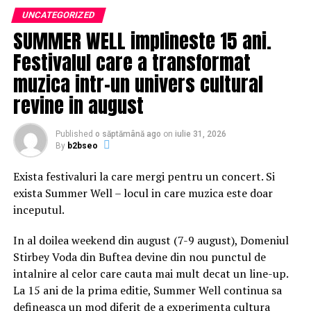
susţine că ar fi capabil să îl facă knockout pe fostul
UNCATEGORIZED
solist al formaţiei Oasis în numai trei runde.
SUMMER WELL implineste 15 ani.
Festivalul care a transformat
„Sunt în formă. Am boxat şi m-am antrenat. Deci, să
spunem că aş fi mai mult decât fericit să intru în ring cu
muzica intr-un univers cultural
el. Şi, evident, aş câştiga. Nu, nu aş câştiga pe puncte.
revine in august
Cred că l-aş pune la pământ în a treia rundă. Şi ar trebui
să obţinem o autorizaţie potrivită, deoarece nu vrem să
Published
o săptămână ago
on
iulie 31, 2026
purtăm niciun fel de protecţie pentru cap”, a adăugat
By
b2bseo
Robbie Williams.
Exista festivaluri la care mergi pentru un concert. Si
În vârstă de 45 de ani, Robbie Williams s-a bucurat de un
exista Summer Well – locul in care muzica este doar
succes uriaş după ce a părăsit grupul Take That, lansând
inceputul.
o serie de albume şi de single-uri precum „Angels” şi
„Millennium”. În 2010, Williams s-a reunit cu foştii lui
In al doilea weekend din august (7-9 august), Domeniul
colegi din grupul Take That, alături de care a înregistrat
Stirbey Voda din Buftea devine din nou punctul de
albumul de mare succes „Progress”, promovat printr-un
intalnire al celor care cauta mai mult decat un line-up.
turneu extrem de profitabil în 2011. Cântăreţul britanic
La 15 ani de la prima editie, Summer Well continua sa
va lansa primul său album de Crăciun, pe 22 noiembrie,
defineasca un mod diferit de a experimenta cultura