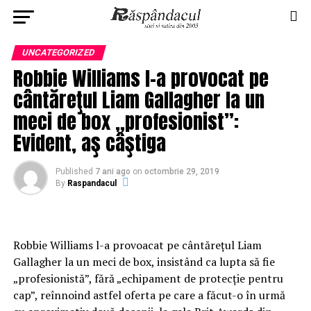
UNCATEGORIZED
Robbie Williams l-a provocat pe
cântăreţul Liam Gallagher la un
meci de box „profesionist”:
Evident, aş câştiga
Published
7 ani ago
on
octombrie 29, 2019
By
Raspandacul
Robbie Williams l-a provoacat pe cântăreţul Liam
Gallagher la un meci de box, insistând ca lupta să fie
„profesionistă”, fără „echipament de protecţie pentru
cap”, reînnoind astfel oferta pe care a făcut-o în urmă