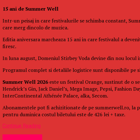
15 ani de Summer Well
Intr-un peisaj in care festivalurile se schimba constant, Summ
care merg dincolo de muzica.
Editia aniversara marcheaza 15 ani in care festivalul a deven
firesc.
In luna august, Domeniul Stirbey Voda devine din nou locul in 
Programul complet si detaliile logistice sunt disponibile pe si
Summer Well 2026
este un festival Orange, sustinut de o se
Hendrick’s Gin, Jack Daniel’s, Mega Image, Pepsi, Fashion Day
InterContinental Athénée Palace, alka, Secom.
Abonamentele pot fi achizitionate de pe summerwell.ro, la pret
pentru duminica costul biletului este de 426 lei + taxe.
Continue Reading
Uncategorized