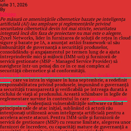
on
iulie 31, 2026
By
b2bseo
Pe măsură ce amenințările cibernetice bazate pe inteligența
artificială (AI) iau amploare și reglementările privind
securitatea cibernetică devin tot mai stricte, securitatea
integrată încă din faza de proiectare nu mai este o alegere.
Zyxel Networks, lider în furnizarea de soluții de rețea în cloud
sigure și bazate pe IA, a anunțat astăzi framework-ul său
îmbunătățit de guvernanță a securității produselor,
consolidându-și angajamentul pe termen lung de a ajuta
întreprinderile mici și mijlocii (IMM-uri) și furnizorii de
servicii gestionate (MSP – Managed Service Provider) să
navigheze într-un peisaj din ce în ce mai complex al
securității cibernetice și al conformității.
Legea UE privind reziliența cibernetică (Cyber Resilience Act –
CRA)
, care va intra în vigoare în luna septembrie, a redefinit
responsabilitatea privind produsele, impunând o guvernanță
a securității transparentă și verificabilă pe întreaga durată a
ciclului de viață al produsului. Această schimbare în legile de
reglementare survine în contextul în care
un studiu realizat
de Mandiant
evidențiază vulnerabilitățile software ca fiind
principala cale de atac inițial, subliniind că actorii rău
intenționați utilizează acum inteligența artificială pentru a
accelera aceste atacuri. Pentru IMM-urile și furnizorii de
servicii de gestionare (MSP) cu resurse limitate, alegerea unor
furnizori de încredere, cu capacități mature de guvernanță a