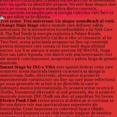
experiente curatoriate transforma fiecare colt al domeniului
lui IonuÈ Cristache cu un Kalashnikov – Stiri pe surse
intr-un spatiu cu identitate proprie. Nu este doar despre cine
Don't Miss
urca pe scena, ci despre atmosfera dintre concerte,
AnunÅ£ SURPRIZÄ fÄcut de ALDE: A dat Ã®n judecatÄ Facebook pentru
descoperirile intamplatoare si energia colectiva care face ca
cÄ i-ar pune piedici lui Mircea Diaconu – Stiri pe surse
fiecare editie sa fie diferita.
Trei scene. Trei universuri. Un singur soundtrack al verii.
Orange Main Stage
aduce numele care definesc editia
aniversara. De la intensitatea inconfundabila a lui Nick Cave
& The Bad Seeds la energia exploziva a Palaye Royale,
sensibilitatea lui Charlotte Cardin si vibe-ul cinematic al lui
Two Feet, scena principala propune un line-up construit
pentru momente care raman cu tine mult dupa ultimul
encore. Lor li se alatura si nume precum DE’WAYNE, Noga
Erez sau Jalen Ngonda, trei dintre cele mai interesante voci
ale muzicii contemporane, acoperind o paleta larga de genuri
muzicale.
Sunset Stage by ING x VISA
este spatiul dedicat celor care
urmaresc scena muzicala inainte ca aceasta sa ajunga in
mainstream. Indie, electronic, alternative si proiecte
experimentale coexista intr-un line-up care pune reflectorul
pe noua generatie de artisti si pe directiile in care se
indreapta muzica internationala. Pe aceasta scena va urca si
2hollis, fenomenul alternativ al noii generatii, dar si proiecte
muzicale precum ZEP, Chalk sau duo-ul napolitan Nu Genea.
Electro Punk Club
revine pentru al doilea an si continua sa
fie una dintre cele mai spectaculoase experiente ale
festivalului. Creat impreuna cu colectivul Space Objekt,
spatiul functioneaza ca un club imersiv inspirat de estetica