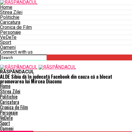
Home
Stirea Zilei
Politichie
Caricatura
Cronica de Film
Personaje
VeDeTe
Sport
Oameni
Connect with us
RĂSPÂNDACUL
ALDE Sibiu dă în judecată Facebook din cauza că a blocat
promovarea lui Mircea Diaconu
Home
Stirea Zilei
Politichie
Caricatura
Cronica de Film
Personaje
VeDeTe
Sport
Oameni