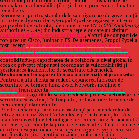
securității prin intermediul unei politici transparente de
semnalare a vulnerabilităților și al unui proces coordonat de
remediere.
Recunoscut pentru standardele sale riguroase de guvernanță
în materie de securitate, Grupul Zyxel se regăsește într-un
grup select de autorități de numerotare CVE (
CVE Numbering
Authorities – CNA) din industria rețelelor care au obținut
două niveluri de acceptare ca furnizor
, alături de companii de
top precum Cisco, Juniper și F5. De asemenea, Grupul Zyxel a
fost recent
aprobat ca membru cu drepturi depline al
Forumului echipelor de răspuns la incidente și securitate
(
Forum of Incident Response and Security Teams –
FIRST)
,
consolidându-și capacitatea de a colabora la nivel global în
ceea ce privește răspunsul coordonat la vulnerabilități și
gestionarea incidentelor de securitate cibernetică.
Gestionarea transparentă a ciclului de viață al produselor
Pentru a ajuta clienții să reducă expunerea la riscuri de
securitate pe termen lung, Zyxel Networks menține o
politică
transparentă
de gestionare a ciclului de viață al
produselor
, asigurându-se că produsele primesc actualizări de
securitate și asistență în timp util, pe baza unor termene de
mentenanță clar definite.
Prin transparența fazelor de asistență și a calendarelor de
retragere din uz, Zyxel Networks le permite clienților să-și
planifice investițiile tehnologice pe termen lung cu mai multă
încredere, să renunțe la produsele învechite și la protocoalele
de rețea nesigure înainte ca acestea să genereze riscuri care
pot fi evitate și să mențină reziliența cibernetică în