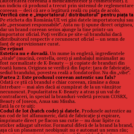
(autoritatea coreeană a medicamentelor și cosmeticelor). E
un indiciu că produsul a trecut prin sistemul de reglementare
coreean — deci că are o legătură reală cu piața de acolo.
Verifică cine e „importatorul / distribuitorul” pentru piața ta
Pe eticheta din România/UE vei găsi datele importatorului sau
ale „persoanei responsabile”. Asta nu-ți spune direct originea,
dar un brand coreean serios ajunge la tine printr-un
importator oficial. Poți verifica pe site-ul brandului dacă
distribuitorul respectiv e recunoscut oficial — un semn de
lanț de aprovizionare curat.
De reținut
Estetica nu e dovadă.
Un nume în engleză, ingredientele
„virale” (mucină, centella, orez) și ambalajul minimalist au
fost normalizate de K-Beauty — și copiate de branduri din
toată lumea. Originea se verifică din fapte: țara de fabricație,
sediul brandului, povestea reală a fondatorilor. Nu din „vibe”.
Partea 2: Este produsul coreean autentic sau fals?
Odată ce știi că brandul e chiar coreean, rămâne a doua
întrebare — mai ales dacă ai cumpărat de la un vânzător
necunoscut. Popularitatea K-Beauty a atras și un val de
contrafaceri, în special la branduri-vedetă precum COSRX,
Beauty of Joseon, Anua sau Missha.
Iată la ce te uiți:
Codul de lot (batch code) și datele.
Produsele autentice au
un cod de lot alfanumeric, dată de fabricație și expirare,
imprimate direct pe flacon sau cutie — nu doar lipite ca
sticker adăugat ulterior. Formatul diferă de la brand la brand,
așa că un plasament neobișnuit nu e automat un semn rău;