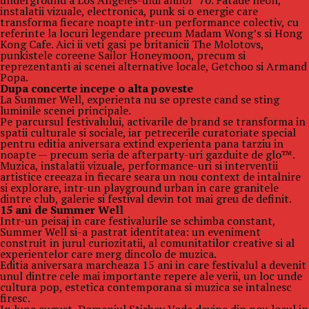
underground a Los Angeles-ului anilor ’70. Fatade neon,
instalatii vizuale, electronica, punk si o energie care
transforma fiecare noapte intr-un performance colectiv, cu
referinte la locuri legendare precum Madam Wong’s si Hong
Kong Cafe. Aici ii veti gasi pe britanicii The Molotovs,
punkistele coreene Sailor Honeymoon, precum si
reprezentanti ai scenei alternative locale, Getchoo si Armand
Popa.
Dupa concerte incepe o alta poveste
La Summer Well, experienta nu se opreste cand se sting
luminile scenei principale.
Pe parcursul festivalului, activarile de brand se transforma in
spatii culturale si sociale, iar petrecerile curatoriate special
pentru editia aniversara extind experienta pana tarziu in
noapte — precum seria de afterparty-uri gazduite de glo™.
Muzica, instalatii vizuale, performance-uri si interventii
artistice creeaza in fiecare seara un nou context de intalnire
si explorare, intr-un playground urban in care granitele
dintre club, galerie si festival devin tot mai greu de definit.
15 ani de Summer Well
Intr-un peisaj in care festivalurile se schimba constant,
Summer Well si-a pastrat identitatea: un eveniment
construit in jurul curiozitatii, al comunitatilor creative si al
experientelor care merg dincolo de muzica.
Editia aniversara marcheaza 15 ani in care festivalul a devenit
unul dintre cele mai importante repere ale verii, un loc unde
cultura pop, estetica contemporana si muzica se intalnesc
firesc.