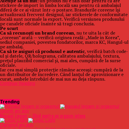
Atenție la un mit:
un produs nu e fals doar pentru că are
stickere de import în limba locală sau pentru că ambalajul
diferă de ce ai văzut într-o postare. Brandurile coreene își
actualizează frecvent designul, iar stickerele de conformitate
locală sunt normale la export. Verifică versiunea produsului
pe canalele oficiale înainte să tragi concluzia.
Pe scurt
Ca să recunoști un brand coreean
, nu te uita la cât de
„coreean” arată — verifică originea reală: „Made in Korea”,
sediul companiei, povestea fondatorilor, marca KC, Hangul-ul
pe ambalaj.
Ca să te asiguri că produsul e autentic
, verifică batch code-
ul și datele, QR/holograma, calitatea ambalajului, textura,
prețul plauzibil comercial și, mai ales, cumpără de la surse
oficiale.
Iar cea mai simplă protecție rămâne aceeași: cumpără de la
un distribuitor de încredere. Când lanțul de aprovizionare e
curat, ambele întrebări de mai sus au deja răspuns.
Continue Reading
Trending
Sport
6 ani ago
Masajul Lingam – Ghid pentru un orgasm intens
Oameni
4 ani ago