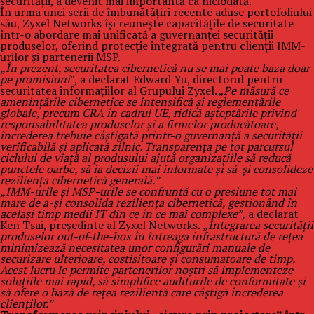
securității, a devenit mai importantă ca niciodată.
În urma unei serii de îmbunătățiri recente aduse portofoliului
său, Zyxel Networks își reunește capacitățile de securitate
într-o abordare mai unificată a guvernanței securității
produselor, oferind protecție integrată pentru clienții IMM-
urilor și partenerii MSP.
„În prezent, securitatea cibernetică nu se mai poate baza doar
pe promisiuni
”, a declarat Edward Yu, directorul pentru
securitatea informațiilor al Grupului Zyxel. „
Pe măsură ce
amenințările cibernetice se intensifică și reglementările
globale, precum CRA în cadrul UE, ridică așteptările privind
responsabilitatea produselor și a firmelor producătoare,
încrederea trebuie câștigată printr-o guvernanță a securității
verificabilă și aplicată zilnic. Transparența pe tot parcursul
ciclului de viață al produsului ajută organizațiile să reducă
punctele oarbe, să ia decizii mai informate și să-și consolideze
reziliența cibernetică generală.”
„IMM-urile și MSP-urile se confruntă cu o presiune tot mai
mare de a-și consolida reziliența cibernetică, gestionând în
același timp medii IT din ce în ce mai complexe”,
a declarat
Ken Tsai, președinte al Zyxel Networks.
„Integrarea securității
produselor out-of-the-box în întreaga infrastructură de rețea
minimizează necesitatea unor configurări manuale de
securizare ulterioare, costisitoare și consumatoare de timp.
Acest lucru le permite partenerilor noștri să implementeze
soluțiile mai rapid, să simplifice auditurile de conformitate și
să ofere o bază de rețea rezilientă care câștigă încrederea
clienților.”