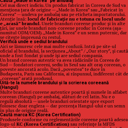
Caută „Made in Korea” pe ambalaj
Cel mai direct indiciu. Un produs fabricat în Coreea de Sud va
menționa țara de origine — „Made in Korea” sau „Fabricat în
Coreea” — undeva pe ambalaj sau pe eticheta importatorului.
Atenție însă:
locul de fabricație nu e totuna cu locul unde
e „acasă” brandul.
Unele branduri coreene produc și în alte
țări, iar unele branduri non-coreene produc în Coreea (așa-
numitul ODM/OEM). „Made in Korea” e un semn puternic, dar
se citește împreună cu restul.
Verifică unde e sediul brandului
Aici se lămuresc cele mai multe confuzii. Intră pe site-ul
oficial al brandului, la secțiunea „About” / „Our story”, și caută
unde a fost fondat și unde își are sediul compania.
Un brand coreean autentic va avea rădăcinile în Coreea de
Sud — fondatori coreeni, sediu în Seul sau alt oraș coreean, o
poveste ancorată acolo. Dacă „povestea” te duce în
Budapesta, Paris sau California, ai răspunsul, indiferent cât de
„coreean” arată produsul.
Uită-te la numele brandului și la scrierea coreeană
(Hangul)
Multe branduri coreene autentice poartă și numele în alfabet
coreean (Hangul) pe ambalaj, alături de cel latin. Nu e o
regulă absolută — unele branduri orientate spre export
folosesc doar engleza — dar prezența Hangul-ului e un semn
în plus de origine reală.
Caută marca KC (Korea Certification)
Produsele conforme cu reglementările coreene poartă adesea
logo-ul
KC (Korea Certification)
sau referințe la MFDS