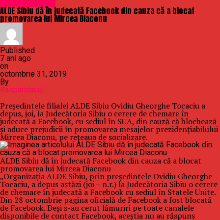
Uncategorized
ALDE Sibiu dă în judecată Facebook din cauza că a blocat
promovarea lui Mircea Diaconu
Published
7 ani ago
on
octombrie 31, 2019
By
Raspandacul
Preşedintele filialei ALDE Sibiu Ovidiu Gheorghe Tocaciu a
depus, joi, la Judecătoria Sibiu o cerere de chemare în
judecată a Facebook, cu sediul în SUA, din cauză că blochează
şi aduce prejudicii în promovarea mesajelor prezidenţiabilului
Mircea Diaconu, pe reţeaua de socializare.
ALDE Sibiu dă în judecată Facebook din cauza că a blocat
promovarea lui Mircea Diaconu
„Organizaţia ALDE Sibiu, prin preşedintele Ovidiu Gheorghe
Tocaciu, a depus astăzi (joi – n.r.) la Judecătoria Sibiu o cerere
de chemare în judecată a Facebook cu sediul în Statele Unite.
Din 28 octombrie pagina oficială de Facebook a fost blocată
de Facebook. Deşi s-au cerut lămuriri pe toate canalele
disponibile de contact Facebook, aceştia nu au răspuns