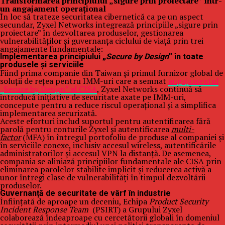
Transformarea principiului „sigure prin proiectare” într-
un angajament operațional
În loc să trateze securitatea cibernetică ca pe un aspect
secundar, Zyxel Networks integrează principiile „sigure prin
proiectare” în dezvoltarea produselor, gestionarea
vulnerabilităților și guvernanța ciclului de viață prin trei
angajamente fundamentale:
Implementarea principiului „
Secure by Design
” în toate
produsele și serviciile
Fiind prima companie din Taiwan și primul furnizor global de
soluții de rețea pentru IMM-uri care a semnat
angajamentul
„Secure by Design” al CISA
, Zyxel Networks continuă să
introducă inițiative de securitate axate pe IMM-uri,
concepute pentru a reduce riscul operațional și a simplifica
implementarea securizată.
Aceste eforturi includ suportul pentru autentificarea fără
parolă pentru conturile Zyxel și autentificarea
multi-
factor
(MFA) în întregul portofoliu de produse al companiei și
în serviciile conexe, inclusiv accesul wireless, autentificările
administratorilor și accesul VPN la distanță. De asemenea,
compania se aliniază principiilor fundamentale ale CISA prin
eliminarea parolelor stabilite implicit și reducerea activă a
unor întregi clase de vulnerabilități în timpul dezvoltării
produselor.
Guvernanță de securitate de vârf în industrie
Înființată de aproape un deceniu, Echipa
Product Security
Incident Response Team
(PSIRT) a Grupului Zyxel
colaborează îndeaproape cu cercetătorii globali în domeniul