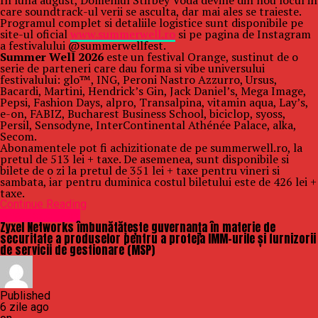
In luna august, Domeniul Stirbey Voda devine din nou locul in
care soundtrack-ul verii se asculta, dar mai ales se traieste.
Programul complet si detaliile logistice sunt disponibile pe
site-ul oficial
www.summerwell.ro
si pe pagina de Instagram
a festivalului @summerwellfest.
Summer Well 2026
este un festival Orange, sustinut de o
serie de parteneri care dau forma si vibe universului
festivalului: glo™, ING, Peroni Nastro Azzurro, Ursus,
Bacardi, Martini, Hendrick’s Gin, Jack Daniel’s, Mega Image,
Pepsi, Fashion Days, alpro, Transalpina, vitamin aqua, Lay’s,
e-on, FABIZ, Bucharest Business School, biciclop, syoss,
Persil, Sensodyne, InterContinental Athénée Palace, alka,
Secom.
Abonamentele pot fi achizitionate de pe summerwell.ro, la
pretul de 513 lei + taxe. De asemenea, sunt disponibile si
bilete de o zi la pretul de 351 lei + taxe pentru vineri si
sambata, iar pentru duminica costul biletului este de 426 lei +
taxe.
Continue Reading
Uncategorized
Zyxel Networks îmbunătățește guvernanța în materie de
securitate a produselor pentru a proteja IMM-urile și furnizorii
de servicii de gestionare (MSP)
Published
6 zile ago