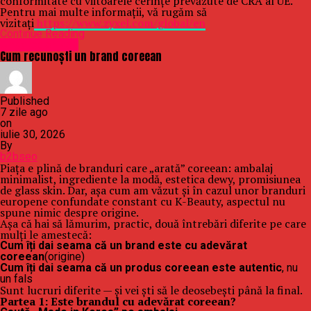
conformitate cu viitoarele cerințe prevăzute de CRA al UE.
Pentru mai multe informații, vă rugăm să
vizitați
https://www.zyxel.com/global/en
Continue Reading
Uncategorized
Cum recunoști un brand coreean
Published
7 zile ago
on
iulie 30, 2026
By
b2bseo
Piața e plină de branduri care „arată” coreean: ambalaj
minimalist, ingrediente la modă, estetica dewy, promisiunea
de glass skin. Dar, așa cum am văzut și în cazul unor branduri
europene confundate constant cu K-Beauty, aspectul nu
spune nimic despre origine.
Așa că hai să lămurim, practic, două întrebări diferite pe care
mulți le amestecă:
Cum îți dai seama că un brand este cu adevărat
coreean
(origine)
Cum îți dai seama că un produs coreean este autentic
, nu
un fals
Sunt lucruri diferite — și vei ști să le deosebești până la final.
Partea 1: Este brandul cu adevărat coreean?