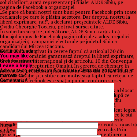
solicitărilor”, arată reprezentanţii filialei ALDE Sibiu, pe
pagina de Facebook a organizaţiei.
„Se pare că banii noştri sunt buni pentru Facebook prin toate
reclamele pe care le plătim acestora. Dar dreptul nostru la
liberă exprimare, nu!”, a declarat preşedintele ALDE Sibiu,
Ovidiu Gheorghe Tocaciu, potrivit sursei citate.
În solicitarea către Judecătorie, ALDE Sibiu a arătat că
blocajul impus de Facebook paginii oficiale a adus prejudicii
organizaţiei şi campaniei electorale pe judeţul Sibiu a
candidatului Mircea Diaconu.
ALDE Sibiu a motivat în cerere faptul că articolul 30 din
Continue Reading
Constituţia României garantează dreptul la liberă exprimare,
You may like
drept susţinut internaţional şi de articolul 10 din Convenţia
Click to comment
Europeană a Drepturilor Omului. În cererea de chemare în
Leave a Reply
judecată se precizează şi sentinţa nr 4546 din 2014 a Înaltei
Adresa ta de email nu va fi publicată.
Câmpurile obligatorii sunt
Curţi de Casaţie şi Justiţie care motivează faptul că reţeau de
marcate cu
*
socializare Facebook este spaţiu public, conform sursei
Comentariu
*
menţionate.
Liderul filialei ALDE din Sibiu a precizat că Facebook a blocat
pagina organizaţiei, fără niciun răspuns sau motiv, după ce
aceasta a fost raportată de mai mulţi utilizatori. Ovidiu
Ghoerghe Tocaciu a mai spus că cei care gestionează
Facebook România şi implicit Facebook SUA au încălcat legea.
„Suntem convinşi că oameni de rea credinţă fac tot ce le stă
în putinţă să blocheze mesajele candidatului la alegerile
prezidenţiale, Mircea Diaconu. Reclamaţiile lor contra noastră
Nume
*
au fost însă susţinute de Facebook fără motive reale. Prin
Email
*
decizia de blocare a paginii noastre, dar şi de menţinere a