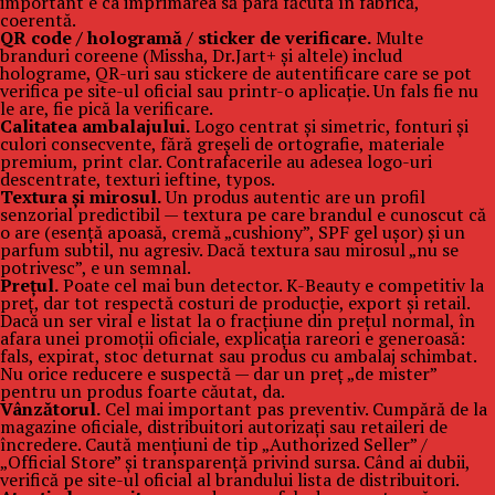
important e ca imprimarea să pară făcută în fabrică,
coerentă.
QR code / hologramă / sticker de verificare.
Multe
branduri coreene (Missha, Dr.Jart+ și altele) includ
holograme, QR-uri sau stickere de autentificare care se pot
verifica pe site-ul oficial sau printr-o aplicație. Un fals fie nu
le are, fie pică la verificare.
Calitatea ambalajului.
Logo centrat și simetric, fonturi și
culori consecvente, fără greșeli de ortografie, materiale
premium, print clar. Contrafacerile au adesea logo-uri
descentrate, texturi ieftine, typos.
Textura și mirosul.
Un produs autentic are un profil
senzorial predictibil — textura pe care brandul e cunoscut că
o are (esență apoasă, cremă „cushiony”, SPF gel ușor) și un
parfum subtil, nu agresiv. Dacă textura sau mirosul „nu se
potrivesc”, e un semnal.
Prețul.
Poate cel mai bun detector. K-Beauty e competitiv la
preț, dar tot respectă costuri de producție, export și retail.
Dacă un ser viral e listat la o fracțiune din prețul normal, în
afara unei promoții oficiale, explicația rareori e generoasă:
fals, expirat, stoc deturnat sau produs cu ambalaj schimbat.
Nu orice reducere e suspectă — dar un preț „de mister”
pentru un produs foarte căutat, da.
Vânzătorul.
Cel mai important pas preventiv. Cumpără de la
magazine oficiale, distribuitori autorizați sau retaileri de
încredere. Caută mențiuni de tip „Authorized Seller” /
„Official Store” și transparență privind sursa. Când ai dubii,
verifică pe site-ul oficial al brandului lista de distribuitori.