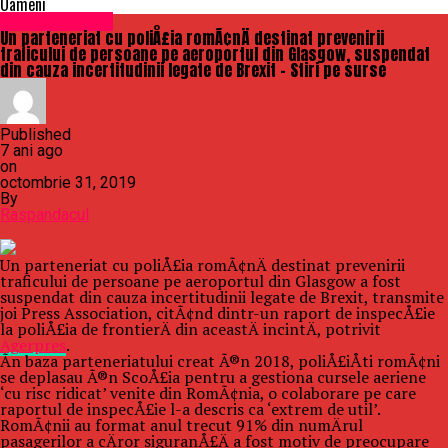
Oameni
Uncategorized
Un parteneriat cu poliÅ£ia romÃ¢nÄ destinat prevenirii
traficului de persoane pe aeroportul din Glasgow, suspendat
din cauza incertitudinii legate de Brexit – Stiri pe surse
Published
7 ani ago
on
octombrie 31, 2019
By
Raspandacul
Un parteneriat cu poliÅ£ia romÃ¢nÄ destinat prevenirii
traficului de persoane pe aeroportul din Glasgow a fost
suspendat din cauza incertitudinii legate de Brexit, transmite
joi Press Association, citÃ¢nd dintr-un raport de inspecÅ£ie
la poliÅ£ia de frontierÄ din aceastÄ incintÄ, potrivit
Agerpres
.
Ãn baza parteneriatului creat Ã®n 2018, poliÅ£iÅti romÃ¢ni
se deplasau Ã®n ScoÅ£ia pentru a gestiona cursele aeriene
‘cu risc ridicat’ venite din RomÃ¢nia, o colaborare pe care
raportul de inspecÅ£ie l-a descris ca ‘extrem de util’.
RomÃ¢nii au format anul trecut 91% din numÄrul
pasagerilor a cÄror siguranÅ£Ä a fost motiv de preocupare