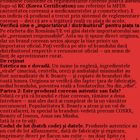
Produsele conforme cu reglementările coreene poartă adesea
logo-ul
KC (Korea Certification)
sau referințe la MFDS
(autoritatea coreeană a medicamentelor și cosmeticelor). E
un indiciu că produsul a trecut prin sistemul de reglementare
coreean — deci că are o legătură reală cu piața de acolo.
Verifică cine e „importatorul / distribuitorul” pentru piața ta
Pe eticheta din România/UE vei găsi datele importatorului sau
ale „persoanei responsabile”. Asta nu-ți spune direct originea,
dar un brand coreean serios ajunge la tine printr-un
importator oficial. Poți verifica pe site-ul brandului dacă
distribuitorul respectiv e recunoscut oficial — un semn de
lanț de aprovizionare curat.
De reținut
Estetica nu e dovadă.
Un nume în engleză, ingredientele
„virale” (mucină, centella, orez) și ambalajul minimalist au
fost normalizate de K-Beauty — și copiate de branduri din
toată lumea. Originea se verifică din fapte: țara de fabricație,
sediul brandului, povestea reală a fondatorilor. Nu din „vibe”.
Partea 2: Este produsul coreean autentic sau fals?
Odată ce știi că brandul e chiar coreean, rămâne a doua
întrebare — mai ales dacă ai cumpărat de la un vânzător
necunoscut. Popularitatea K-Beauty a atras și un val de
contrafaceri, în special la branduri-vedetă precum COSRX,
Beauty of Joseon, Anua sau Missha.
Iată la ce te uiți:
Codul de lot (batch code) și datele.
Produsele autentice au
un cod de lot alfanumeric, dată de fabricație și expirare,
imprimate direct pe flacon sau cutie — nu doar lipite ca