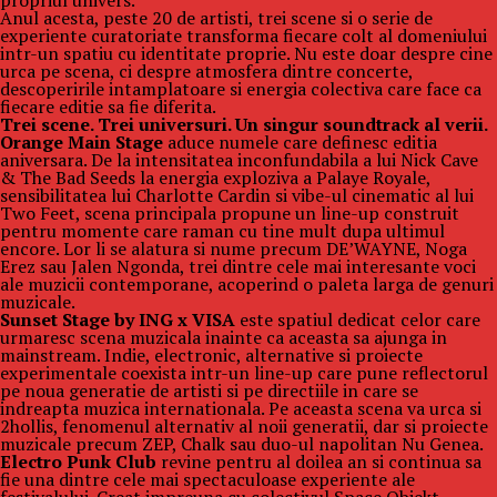
propriul univers.
Anul acesta, peste 20 de artisti, trei scene si o serie de
experiente curatoriate transforma fiecare colt al domeniului
intr-un spatiu cu identitate proprie. Nu este doar despre cine
urca pe scena, ci despre atmosfera dintre concerte,
descoperirile intamplatoare si energia colectiva care face ca
fiecare editie sa fie diferita.
Trei scene. Trei universuri. Un singur soundtrack al verii.
Orange Main Stage
aduce numele care definesc editia
aniversara. De la intensitatea inconfundabila a lui Nick Cave
& The Bad Seeds la energia exploziva a Palaye Royale,
sensibilitatea lui Charlotte Cardin si vibe-ul cinematic al lui
Two Feet, scena principala propune un line-up construit
pentru momente care raman cu tine mult dupa ultimul
encore. Lor li se alatura si nume precum DE’WAYNE, Noga
Erez sau Jalen Ngonda, trei dintre cele mai interesante voci
ale muzicii contemporane, acoperind o paleta larga de genuri
muzicale.
Sunset Stage by ING x VISA
este spatiul dedicat celor care
urmaresc scena muzicala inainte ca aceasta sa ajunga in
mainstream. Indie, electronic, alternative si proiecte
experimentale coexista intr-un line-up care pune reflectorul
pe noua generatie de artisti si pe directiile in care se
indreapta muzica internationala. Pe aceasta scena va urca si
2hollis, fenomenul alternativ al noii generatii, dar si proiecte
muzicale precum ZEP, Chalk sau duo-ul napolitan Nu Genea.
Electro Punk Club
revine pentru al doilea an si continua sa
fie una dintre cele mai spectaculoase experiente ale