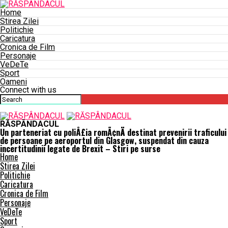
Home
Stirea Zilei
Politichie
Caricatura
Cronica de Film
Personaje
VeDeTe
Sport
Oameni
Connect with us
RĂSPÂNDACUL
Un parteneriat cu poliÅ£ia romÃ¢nÄ destinat prevenirii traficului
de persoane pe aeroportul din Glasgow, suspendat din cauza
incertitudinii legate de Brexit – Stiri pe surse
Home
Stirea Zilei
Politichie
Caricatura
Cronica de Film
Personaje
VeDeTe
Sport