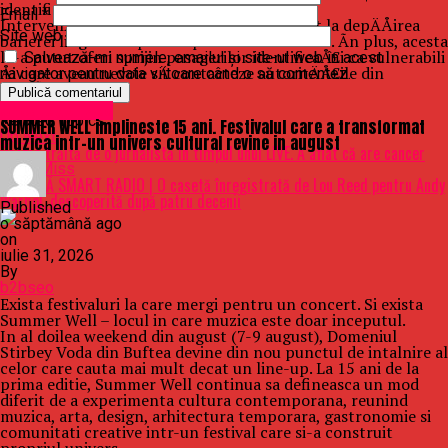
identificarea potenÅ£ialelor victime.
Email
*
IntervenÅ£ia poliÅ£iÅtilor romÃ¢ni a ajutat la depÄÅirea
Site web
barierei lingvistice pentru personalul britanic. Ãn plus, acesta
le-a putut oferi sprijin pasagerilor identificaÅ£i ca vulnerabili
Salvează-mi numele, emailul și site-ul web în acest
Åi care aveau nevoie sÄ contacteze autoritÄÅ£ile din
navigator pentru data viitoare când o să comentez.
RomÃ¢nia.
Raspandacul.ro
Uncategorized
Related Topics:
SUMMER WELL implineste 15 ani. Festivalul care a transformat
Up Next
muzica intr-un univers cultural revine in august
Drama trăită de o jurnalistă în timpul unui LIVE. A aflat că are cancer
Don't Miss
ASCULTĂ SMART RADIO | O casetă înregistrată de Lou Reed pentru Andy
Warhol, descoperită după patru decenii
Published
o săptămână ago
on
iulie 31, 2026
By
b2bseo
Exista festivaluri la care mergi pentru un concert. Si exista
Summer Well – locul in care muzica este doar inceputul.
In al doilea weekend din august (7-9 august), Domeniul
Stirbey Voda din Buftea devine din nou punctul de intalnire al
celor care cauta mai mult decat un line-up. La 15 ani de la
prima editie, Summer Well continua sa defineasca un mod
diferit de a experimenta cultura contemporana, reunind
muzica, arta, design, arhitectura temporara, gastronomie si
comunitati creative intr-un festival care si-a construit