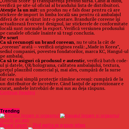
„Official Store” și transparență privind sursa. Când ai dubii,
verifică pe site-ul oficial al brandului lista de distribuitori.
Atenție la un mit:
un produs nu e fals doar pentru că are
stickere de import în limba locală sau pentru că ambalajul
diferă de ce ai văzut într-o postare. Brandurile coreene își
actualizează frecvent designul, iar stickerele de conformitate
locală sunt normale la export. Verifică versiunea produsului
pe canalele oficiale înainte să tragi concluzia.
Pe scurt
Ca să recunoști un brand coreean
, nu te uita la cât de
„coreean” arată — verifică originea reală: „Made in Korea”,
sediul companiei, povestea fondatorilor, marca KC, Hangul-ul
pe ambalaj.
Ca să te asiguri că produsul e autentic
, verifică batch code-
ul și datele, QR/holograma, calitatea ambalajului, textura,
prețul plauzibil comercial și, mai ales, cumpără de la surse
oficiale.
Iar cea mai simplă protecție rămâne aceeași: cumpără de la
un distribuitor de încredere. Când lanțul de aprovizionare e
curat, ambele întrebări de mai sus au deja răspuns.
Continue Reading
Trending
Sport
6 ani ago
Masajul Lingam – Ghid pentru un orgasm intens