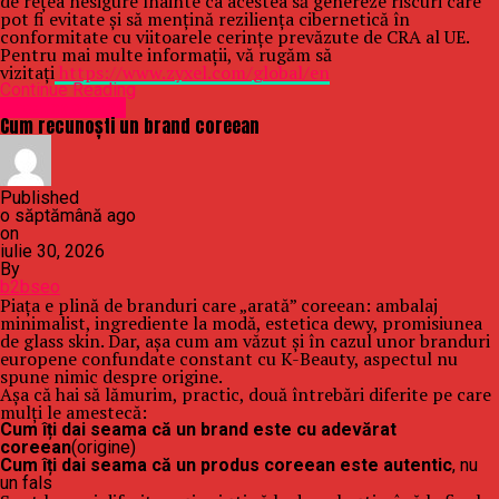
de rețea nesigure înainte ca acestea să genereze riscuri care
pot fi evitate și să mențină reziliența cibernetică în
conformitate cu viitoarele cerințe prevăzute de CRA al UE.
Pentru mai multe informații, vă rugăm să
vizitați
https://www.zyxel.com/global/en
Continue Reading
Uncategorized
Cum recunoști un brand coreean
Published
o săptămână ago
on
iulie 30, 2026
By
b2bseo
Piața e plină de branduri care „arată” coreean: ambalaj
minimalist, ingrediente la modă, estetica dewy, promisiunea
de glass skin. Dar, așa cum am văzut și în cazul unor branduri
europene confundate constant cu K-Beauty, aspectul nu
spune nimic despre origine.
Așa că hai să lămurim, practic, două întrebări diferite pe care
mulți le amestecă:
Cum îți dai seama că un brand este cu adevărat
coreean
(origine)
Cum îți dai seama că un produs coreean este autentic
, nu
un fals