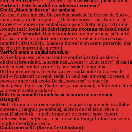
Sunt lucruri diferite — și vei ști să le deosebești până la final.
Partea 1: Este brandul cu adevărat coreean?
Caută „Made in Korea” pe ambalaj
Cel mai direct indiciu. Un produs fabricat în Coreea de Sud va
menționa țara de origine — „Made in Korea” sau „Fabricat în
Coreea” — undeva pe ambalaj sau pe eticheta importatorului.
Atenție însă:
locul de fabricație nu e totuna cu locul unde
e „acasă” brandul.
Unele branduri coreene produc și în alte
țări, iar unele branduri non-coreene produc în Coreea (așa-
numitul ODM/OEM). „Made in Korea” e un semn puternic, dar
se citește împreună cu restul.
Verifică unde e sediul brandului
Aici se lămuresc cele mai multe confuzii. Intră pe site-ul
oficial al brandului, la secțiunea „About” / „Our story”, și caută
unde a fost fondat și unde își are sediul compania.
Un brand coreean autentic va avea rădăcinile în Coreea de
Sud — fondatori coreeni, sediu în Seul sau alt oraș coreean, o
poveste ancorată acolo. Dacă „povestea” te duce în
Budapesta, Paris sau California, ai răspunsul, indiferent cât de
„coreean” arată produsul.
Uită-te la numele brandului și la scrierea coreeană
(Hangul)
Multe branduri coreene autentice poartă și numele în alfabet
coreean (Hangul) pe ambalaj, alături de cel latin. Nu e o
regulă absolută — unele branduri orientate spre export
folosesc doar engleza — dar prezența Hangul-ului e un semn
în plus de origine reală.
Caută marca KC (Korea Certification)