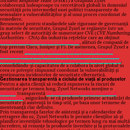
Incident Response Team
(PSIRT) a Grupului Zyxel
colaborează îndeaproape cu cercetătorii globali în domeniul
securității prin intermediul unei politici transparente de
semnalare a vulnerabilităților și al unui proces coordonat de
remediere.
Recunoscut pentru standardele sale riguroase de guvernanță
în materie de securitate, Grupul Zyxel se regăsește într-un
grup select de autorități de numerotare CVE (
CVE Numbering
Authorities – CNA) din industria rețelelor care au obținut
două niveluri de acceptare ca furnizor
, alături de companii de
top precum Cisco, Juniper și F5. De asemenea, Grupul Zyxel a
fost recent
aprobat ca membru cu drepturi depline al
Forumului echipelor de răspuns la incidente și securitate
(
Forum of Incident Response and Security Teams –
FIRST)
,
consolidându-și capacitatea de a colabora la nivel global în
ceea ce privește răspunsul coordonat la vulnerabilități și
gestionarea incidentelor de securitate cibernetică.
Gestionarea transparentă a ciclului de viață al produselor
Pentru a ajuta clienții să reducă expunerea la riscuri de
securitate pe termen lung, Zyxel Networks menține o
politică
transparentă
de gestionare a ciclului de viață al
produselor
, asigurându-se că produsele primesc actualizări de
securitate și asistență în timp util, pe baza unor termene de
mentenanță clar definite.
Prin transparența fazelor de asistență și a calendarelor de
retragere din uz, Zyxel Networks le permite clienților să-și
planifice investițiile tehnologice pe termen lung cu mai multă
încredere, să renunțe la produsele învechite și la protocoalele