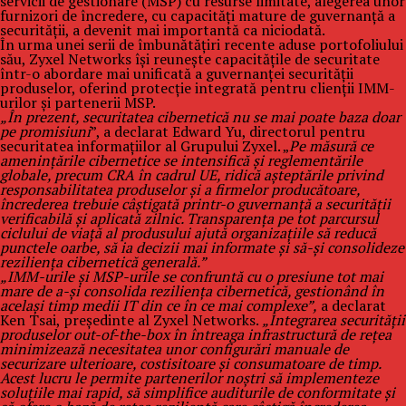
servicii de gestionare (MSP) cu resurse limitate, alegerea unor
furnizori de încredere, cu capacități mature de guvernanță a
securității, a devenit mai importantă ca niciodată.
În urma unei serii de îmbunătățiri recente aduse portofoliului
său, Zyxel Networks își reunește capacitățile de securitate
într-o abordare mai unificată a guvernanței securității
produselor, oferind protecție integrată pentru clienții IMM-
urilor și partenerii MSP.
„În prezent, securitatea cibernetică nu se mai poate baza doar
pe promisiuni
”, a declarat Edward Yu, directorul pentru
securitatea informațiilor al Grupului Zyxel. „
Pe măsură ce
amenințările cibernetice se intensifică și reglementările
globale, precum CRA în cadrul UE, ridică așteptările privind
responsabilitatea produselor și a firmelor producătoare,
încrederea trebuie câștigată printr-o guvernanță a securității
verificabilă și aplicată zilnic. Transparența pe tot parcursul
ciclului de viață al produsului ajută organizațiile să reducă
punctele oarbe, să ia decizii mai informate și să-și consolideze
reziliența cibernetică generală.”
„IMM-urile și MSP-urile se confruntă cu o presiune tot mai
mare de a-și consolida reziliența cibernetică, gestionând în
același timp medii IT din ce în ce mai complexe”,
a declarat
Ken Tsai, președinte al Zyxel Networks.
„Integrarea securității
produselor out-of-the-box în întreaga infrastructură de rețea
minimizează necesitatea unor configurări manuale de
securizare ulterioare, costisitoare și consumatoare de timp.
Acest lucru le permite partenerilor noștri să implementeze
soluțiile mai rapid, să simplifice auditurile de conformitate și