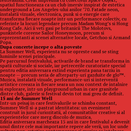
festivalului. Creat impreuna cu colectivul Space Objekt,
spatiul functioneaza ca un club imersiv inspirat de estetica
underground a Los Angeles-ului anilor ’70. Fatade neon,
instalatii vizuale, electronica, punk si o energie care
transforma fiecare noapte intr-un performance colectiv, cu
referinte la locuri legendare precum Madam Wong’s si Hong
Kong Cafe. Aici ii veti gasi pe britanicii The Molotovs,
punkistele coreene Sailor Honeymoon, precum si
reprezentanti ai scenei alternative locale, Getchoo si Armand
Popa.
Dupa concerte incepe o alta poveste
La Summer Well, experienta nu se opreste cand se sting
luminile scenei principale.
Pe parcursul festivalului, activarile de brand se transforma in
spatii culturale si sociale, iar petrecerile curatoriate special
pentru editia aniversara extind experienta pana tarziu in
noapte — precum seria de afterparty-uri gazduite de glo™.
Muzica, instalatii vizuale, performance-uri si interventii
artistice creeaza in fiecare seara un nou context de intalnire
si explorare, intr-un playground urban in care granitele
dintre club, galerie si festival devin tot mai greu de definit.
15 ani de Summer Well
Intr-un peisaj in care festivalurile se schimba constant,
Summer Well si-a pastrat identitatea: un eveniment
construit in jurul curiozitatii, al comunitatilor creative si al
experientelor care merg dincolo de muzica.
Editia aniversara marcheaza 15 ani in care festivalul a devenit
unul dintre cele mai importante repere ale verii, un loc unde