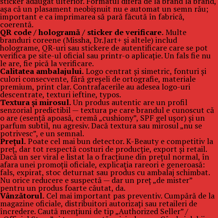
sticker adăugat ulterior. Formatul diferă de la brand la brand,
așa că un plasament neobișnuit nu e automat un semn rău;
important e ca imprimarea să pară făcută în fabrică,
coerentă.
QR code / hologramă / sticker de verificare.
Multe
branduri coreene (Missha, Dr.Jart+ și altele) includ
holograme, QR-uri sau stickere de autentificare care se pot
verifica pe site-ul oficial sau printr-o aplicație. Un fals fie nu
le are, fie pică la verificare.
Calitatea ambalajului.
Logo centrat și simetric, fonturi și
culori consecvente, fără greșeli de ortografie, materiale
premium, print clar. Contrafacerile au adesea logo-uri
descentrate, texturi ieftine, typos.
Textura și mirosul.
Un produs autentic are un profil
senzorial predictibil — textura pe care brandul e cunoscut că
o are (esență apoasă, cremă „cushiony”, SPF gel ușor) și un
parfum subtil, nu agresiv. Dacă textura sau mirosul „nu se
potrivesc”, e un semnal.
Prețul.
Poate cel mai bun detector. K-Beauty e competitiv la
preț, dar tot respectă costuri de producție, export și retail.
Dacă un ser viral e listat la o fracțiune din prețul normal, în
afara unei promoții oficiale, explicația rareori e generoasă:
fals, expirat, stoc deturnat sau produs cu ambalaj schimbat.
Nu orice reducere e suspectă — dar un preț „de mister”
pentru un produs foarte căutat, da.
Vânzătorul.
Cel mai important pas preventiv. Cumpără de la
magazine oficiale, distribuitori autorizați sau retaileri de
încredere. Caută mențiuni de tip „Authorized Seller” /