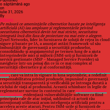
Published
o săptămână ago
on
iulie 31, 2026
By
b2bseo
Pe măsură ce amenințările cibernetice bazate pe inteligența
artificială (AI) iau amploare și reglementările privind
securitatea cibernetică devin tot mai stricte, securitatea
integrată încă din faza de proiectare nu mai este o alegere.
Zyxel Networks, lider în furnizarea de soluții de rețea în cloud
sigure și bazate pe IA, a anunțat astăzi framework-ul său
îmbunătățit de guvernanță a securității produselor,
consolidându-și angajamentul pe termen lung de a ajuta
întreprinderile mici și mijlocii (IMM-uri) și furnizorii de
servicii gestionate (MSP – Managed Service Provider) să
navigheze într-un peisaj din ce în ce mai complex al
securității cibernetice și al conformității.
Legea UE privind reziliența cibernetică (Cyber Resilience Act –
CRA)
, care va intra în vigoare în luna septembrie, a redefinit
responsabilitatea privind produsele, impunând o guvernanță
a securității transparentă și verificabilă pe întreaga durată a
ciclului de viață al produsului. Această schimbare în legile de
reglementare survine în contextul în care
un studiu realizat
de Mandiant
evidențiază vulnerabilitățile software ca fiind
principala cale de atac inițial, subliniind că actorii rău
intenționați utilizează acum inteligența artificială pentru a
accelera aceste atacuri. Pentru IMM-urile și furnizorii de