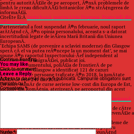
pentru autoritÄÅ£ile de pe aeroport, Ã®nsÄ problemele de
limbÄ le creau dificultÄÅ£i britanicilor Ã®n strÃ¢ngerea de
informaÅ£ii.
CiteÈte Èi:Â
Veste bunÄ pentru Liviu Dragnea- Poate ieÈi din
Ã®nchisoare
Parteneriatul a fost suspendat Ã®n februarie, noul raport
arÄtÃ¢nd cÄ, Ã®n opinia personalului, aceasta s-a datorat
incertitudinii legate de ieÅirea Marii Britanii din Uniunea
EuropeanÄ.
‘Echipa SAMS (de prevenire a sclaviei moderne) din Glasgow
sperÄ cÄ el va putea reÃ®ncepe la un moment dat’, se mai
spune Ã®n raportul Inspectorului-Åef independent al
Continue Reading
frontierelor Åi imigraÅ£iei, publicat joi.
You may like
Conform documentului, poliÅ£ia de frontierÄ de pe
Click to comment
aeroportul din Glasgow a identificat 121 de cazuri
Leave a Reply
potenÅ£iale de persoane traficate Ã®n 2018, la jumÄtate
Adresa ta de email nu va fi publicată.
Câmpurile obligatorii sunt
faÅ£Ä de cele 241 din 2017.
marcate cu
*
Un mare numÄr de curse aeriene low-cost din Europa de Est,
Comentariu
*
inclusiv din RomÃ¢nia, aterizeazÄ pe aeroportul din acest
oraÅ.
CiteÈte Èi:Â Â
Renate Weber iese la rampÄ! âEste pompoasÄ
Åi nefericitÄâ
RomÃ¢nia este consideratÄ o Å£arÄ ‘cu risc ridicat’ de cÄtre
poliÅ£ia de frontierÄ Ã®n ce priveÅte nevoia de prevenÅ£ie a
traficului de persoane.
Inspectorii au descoperit cÄ poliÅ£iÅtii aveau probleme de
comunicare Åi uneori apelau la alÅ£i pasageri pentru
traduceri, ceea ce a fost considerat ca Ã®ngreunÃ¢nd
Nume
*