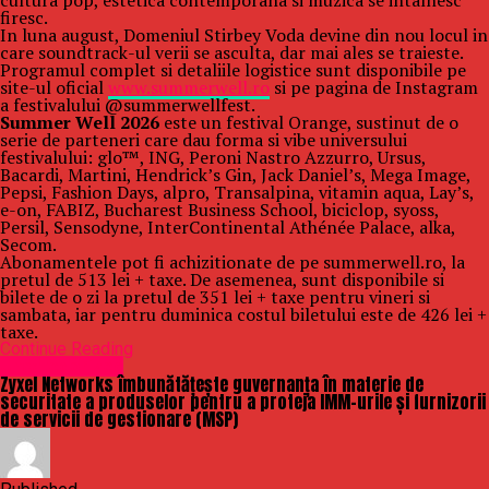
cultura pop, estetica contemporana si muzica se intalnesc
firesc.
In luna august, Domeniul Stirbey Voda devine din nou locul in
care soundtrack-ul verii se asculta, dar mai ales se traieste.
Programul complet si detaliile logistice sunt disponibile pe
site-ul oficial
www.summerwell.ro
si pe pagina de Instagram
a festivalului @summerwellfest.
Summer Well 2026
este un festival Orange, sustinut de o
serie de parteneri care dau forma si vibe universului
festivalului: glo™, ING, Peroni Nastro Azzurro, Ursus,
Bacardi, Martini, Hendrick’s Gin, Jack Daniel’s, Mega Image,
Pepsi, Fashion Days, alpro, Transalpina, vitamin aqua, Lay’s,
e-on, FABIZ, Bucharest Business School, biciclop, syoss,
Persil, Sensodyne, InterContinental Athénée Palace, alka,
Secom.
Abonamentele pot fi achizitionate de pe summerwell.ro, la
pretul de 513 lei + taxe. De asemenea, sunt disponibile si
bilete de o zi la pretul de 351 lei + taxe pentru vineri si
sambata, iar pentru duminica costul biletului este de 426 lei +
taxe.
Continue Reading
Uncategorized
Zyxel Networks îmbunătățește guvernanța în materie de
securitate a produselor pentru a proteja IMM-urile și furnizorii
de servicii de gestionare (MSP)