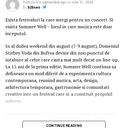
de aceeaşi perioadă a anului trecut.
Published
o săptămână ago
on
iulie 31, 2026
By
b2bseo
Exista festivaluri la care mergi pentru un concert. Si
exista Summer Well – locul in care muzica este doar
Dacă ţi-a plăcut articolul, urmăreşte
MEDIAFAX.RO pe
inceputul.
FACEBOOK »
In al doilea weekend din august (7-9 august), Domeniul
Conținutul website-ului www.mediafax.ro este destinat
Stirbey Voda din Buftea devine din nou punctul de
exclusiv informării și uzului dumneavoastră personal.
intalnire al celor care cauta mai mult decat un line-up.
Este
interzisă
republicarea conținutului acestui site în
La 15 ani de la prima editie, Summer Well continua sa
lipsa unui acord din partea MEDIAFAX. Pentru a obține
defineasca un mod diferit de a experimenta cultura
acest acord, vă rugăm să ne contactați la adresa
contemporana, reunind muzica, arta, design,
vanzari@mediafax.ro.
arhitectura temporara, gastronomie si comunitati
creative intr-un festival care si-a construit propriul
univers.
RELATED TOPICS:
Anul acesta, peste 20 de artisti, trei scene si o serie de
UP NEXT
experiente curatoriate transforma fiecare colt al
Bancherii, semnal de alarmÄ: ‘IRCC este o aberaÈie
CONTINUE READING
domeniului intr-un spatiu cu identitate proprie. Nu este