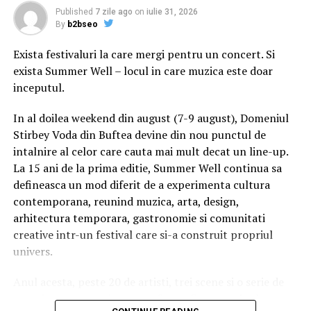
dispune de niciun sistem propriu bancar. Prin urmare,
Published
7 zile ago
on
iulie 31, 2026
By
b2bseo
într-o competiție industrială pe care am scăpat-o de sub
control, decizia în ceea ce privește acordarea de credite
Exista festivaluri la care mergi pentru un concert. Si
pentru dezvoltare și dobânzile acestora, este pe alte
exista Summer Well – locul in care muzica este doar
mâini.
inceputul.
Serviciile care ocupă o pondere importantă în plan
In al doilea weekend din august (7-9 august), Domeniul
statistic în economia României sunt și ele în mare
Stirbey Voda din Buftea devine din nou punctul de
măsură externalizate.
intalnire al celor care cauta mai mult decat un line-up.
La 15 ani de la prima editie, Summer Well continua sa
Presa – și în special presa audio-vizuală și electronică –
defineasca un mod diferit de a experimenta cultura
continuă să reprezinte o putere în stat. A patra putere.
contemporana, reunind muzica, arta, design,
Și prima putere extraconstituțională. Nu există practic
arhitectura temporara, gastronomie si comunitati
televiziune de știri în România, care să nu fi suferit la
creative intr-un festival care si-a construit propriul
nivelul patronatului o decapitare. Cu alte cuvinte, la fel
univers.
cum s-a întâmplat în cazul marilor societăți industriale
și comerciale, și în ceea ce privește industria media
Anul acesta, peste 20 de artisti, trei scene si o serie de
capitalul autohton a fost pus la pământ. Decimat.
experiente curatoriate transforma fiecare colt al
Exterminat. Și în cel mai bun caz suficient de frăgezit