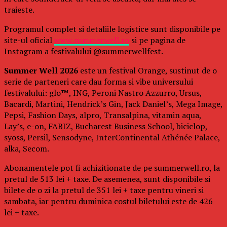
traieste.
Programul complet si detaliile logistice sunt disponibile pe
site-ul oficial
www.summerwell.ro
si pe pagina de
Instagram a festivalului @summerwellfest.
Summer Well 2026
este un festival Orange, sustinut de o
serie de parteneri care dau forma si vibe universului
festivalului: glo™, ING, Peroni Nastro Azzurro, Ursus,
Bacardi, Martini, Hendrick’s Gin, Jack Daniel’s, Mega Image,
Pepsi, Fashion Days, alpro, Transalpina, vitamin aqua,
Lay’s, e-on, FABIZ, Bucharest Business School, biciclop,
syoss, Persil, Sensodyne, InterContinental Athénée Palace,
alka, Secom.
Abonamentele pot fi achizitionate de pe summerwell.ro, la
pretul de 513 lei + taxe. De asemenea, sunt disponibile si
bilete de o zi la pretul de 351 lei + taxe pentru vineri si
sambata, iar pentru duminica costul biletului este de 426
lei + taxe.