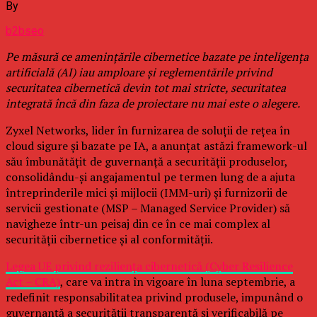
By
b2bseo
Pe măsură ce amenințările cibernetice bazate pe inteligența
artificială (AI) iau amploare și reglementările privind
securitatea cibernetică devin tot mai stricte, securitatea
integrată încă din faza de proiectare nu mai este o alegere.
Zyxel Networks, lider în furnizarea de soluții de rețea în
cloud sigure și bazate pe IA, a anunțat astăzi framework-ul
său îmbunătățit de guvernanță a securității produselor,
consolidându-și angajamentul pe termen lung de a ajuta
întreprinderile mici și mijlocii (IMM-uri) și furnizorii de
servicii gestionate (MSP – Managed Service Provider) să
navigheze într-un peisaj din ce în ce mai complex al
securității cibernetice și al conformității.
Legea UE privind reziliența cibernetică (Cyber Resilience
Act – CRA)
, care va intra în vigoare în luna septembrie, a
redefinit responsabilitatea privind produsele, impunând o
guvernanță a securității transparentă și verificabilă pe