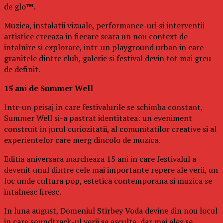
de glo™.
Muzica, instalatii vizuale, performance-uri si interventii
artistice creeaza in fiecare seara un nou context de
intalnire si explorare, intr-un playground urban in care
granitele dintre club, galerie si festival devin tot mai greu
de definit.
15 ani de Summer Well
Intr-un peisaj in care festivalurile se schimba constant,
Summer Well si-a pastrat identitatea: un eveniment
construit in jurul curiozitatii, al comunitatilor creative si al
experientelor care merg dincolo de muzica.
Editia aniversara marcheaza 15 ani in care festivalul a
devenit unul dintre cele mai importante repere ale verii, un
loc unde cultura pop, estetica contemporana si muzica se
intalnesc firesc.
In luna august, Domeniul Stirbey Voda devine din nou locul
in care soundtrack-ul verii se asculta, dar mai ales se