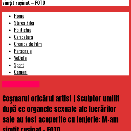
simţit ruşinat – FOTO
Home
Stirea Zilei
Politichie
Caricatura
Cronica de Film
Personaje
VeDeTe
Sport
Oameni
Uncategorized
Coşmarul oricărui artist | Sculptor umilit
după ce organele sexuale ale lucrărilor
sale au fost acoperite cu lenjerie: M-am
simţit ruşinat – FOTO