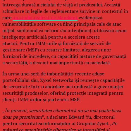
întreaga durată a ciclului de viață al produsului. Această
schimbare în legile de reglementare survine în contextul în
care
un studiu realizat de Mandiant
evidențiază
vulnerabilitățile software ca fiind principala cale de atac
inițial, subliniind că actorii rău intenționați utilizează acum
inteligența artificială pentru a accelera aceste
atacuri. Pentru IMM-urile și furnizorii de servicii de
gestionare (MSP) cu resurse limitate, alegerea unor
furnizori de încredere, cu capacități mature de guvernanță
a securității, a devenit mai importantă ca niciodată.
În urma unei serii de îmbunătățiri recente aduse
portofoliului său, Zyxel Networks își reunește capacitățile
de securitate într-o abordare mai unificată a guvernanței
securității produselor, oferind protecție integrată pentru
clienții IMM-urilor și partenerii MSP.
„În prezent, securitatea cibernetică nu se mai poate baza
doar pe promisiuni
”, a declarat Edward Yu, directorul
pentru securitatea informațiilor al Grupului Zyxel. „
Pe
măsură ce amenințările cibernetice se intensifică și