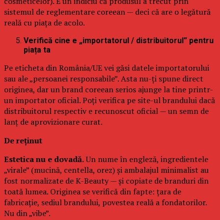
cosmeticelor). E un indiciu că produsul a trecut prin
sistemul de reglementare coreean — deci că are o legătură
reală cu piața de acolo.
Verifică cine e „importatorul / distribuitorul” pentru
piața ta
Pe eticheta din România/UE vei găsi datele importatorului
sau ale „persoanei responsabile”. Asta nu-ți spune direct
originea, dar un brand coreean serios ajunge la tine printr-
un importator oficial. Poți verifica pe site-ul brandului dacă
distribuitorul respectiv e recunoscut oficial — un semn de
lanț de aprovizionare curat.
De reținut
Estetica nu e dovadă.
Un nume în engleză, ingredientele
„virale” (mucină, centella, orez) și ambalajul minimalist au
fost normalizate de K-Beauty — și copiate de branduri din
toată lumea. Originea se verifică din fapte: țara de
fabricație, sediul brandului, povestea reală a fondatorilor.
Nu din „vibe”.