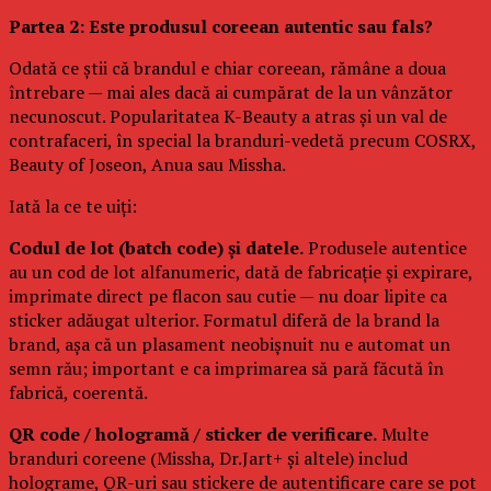
Partea 2: Este produsul coreean autentic sau fals?
Odată ce știi că brandul e chiar coreean, rămâne a doua
întrebare — mai ales dacă ai cumpărat de la un vânzător
necunoscut. Popularitatea K-Beauty a atras și un val de
contrafaceri, în special la branduri-vedetă precum COSRX,
Beauty of Joseon, Anua sau Missha.
Iată la ce te uiți:
Codul de lot (batch code) și datele.
Produsele autentice
au un cod de lot alfanumeric, dată de fabricație și expirare,
imprimate direct pe flacon sau cutie — nu doar lipite ca
sticker adăugat ulterior. Formatul diferă de la brand la
brand, așa că un plasament neobișnuit nu e automat un
semn rău; important e ca imprimarea să pară făcută în
fabrică, coerentă.
QR code / hologramă / sticker de verificare.
Multe
branduri coreene (Missha, Dr.Jart+ și altele) includ
holograme, QR-uri sau stickere de autentificare care se pot