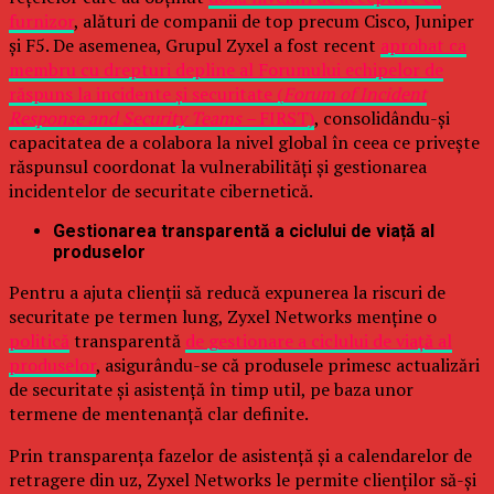
furnizor
, alături de companii de top precum Cisco, Juniper
și F5. De asemenea, Grupul Zyxel a fost recent
aprobat ca
membru cu drepturi depline al Forumului echipelor de
răspuns la incidente și securitate (
Forum of Incident
Response and Security Teams –
FIRST)
, consolidându-și
capacitatea de a colabora la nivel global în ceea ce privește
răspunsul coordonat la vulnerabilități și gestionarea
incidentelor de securitate cibernetică.
Gestionarea transparentă a ciclului de viață al
produselor
Pentru a ajuta clienții să reducă expunerea la riscuri de
securitate pe termen lung, Zyxel Networks menține o
politică
transparentă
de gestionare a ciclului de viață al
produselor
, asigurându-se că produsele primesc actualizări
de securitate și asistență în timp util, pe baza unor
termene de mentenanță clar definite.
Prin transparența fazelor de asistență și a calendarelor de
retragere din uz, Zyxel Networks le permite clienților să-și