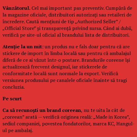
Vânzătorul.
Cel mai important pas preventiv. Cumpără de
la magazine oficiale, distribuitori autorizați sau retaileri de
încredere. Caută mențiuni de tip „Authorized Seller” /
„Official Store” și transparență privind sursa. Când ai dubii,
verifică pe site-ul oficial al brandului lista de distribuitori.
Atenție la un mit:
un produs nu e fals doar pentru că are
stickere de import în limba locală sau pentru că ambalajul
diferă de ce ai văzut într-o postare. Brandurile coreene își
actualizează frecvent designul, iar stickerele de
conformitate locală sunt normale la export. Verifică
versiunea produsului pe canalele oficiale înainte să tragi
concluzia.
Pe scurt
Ca să recunoști un brand coreean
, nu te uita la cât de
„coreean” arată — verifică originea reală: „Made in Korea”,
sediul companiei, povestea fondatorilor, marca KC, Hangul-
ul pe ambalaj.