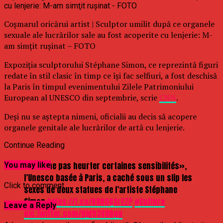
Coşmarul oricărui artist | Sculptor umilit după ce organele
sexuale ale lucrărilor sale au fost acoperite cu lenjerie: M-
am simţit ruşinat – FOTO
Expoziţia sculptorului Stéphane Simon, ce reprezintă figuri
redate în stil clasic în timp ce îşi fac selfiuri, a fost deschisă
la Paris în timpul evenimentului Zilele Patrimoniului
European al UNESCO din septembrie, scrie
CNN
.
Deşi nu se aştepta nimeni, oficialii au decis să acopere
organele genitale ale lucrărilor de artă cu lenjerie.
Continue Reading
Pour «ne pas heurter certaines sensibilités»,
You may like
l’Unesco basée à Paris, a caché sous un slip les
Click to comment
sexes de deux statues de l’artiste Stéphane
Simon
https://t.co/8B80QSrEZP
#Culture
Leave a Reply
pic.twitter.com/djd93VG0qu