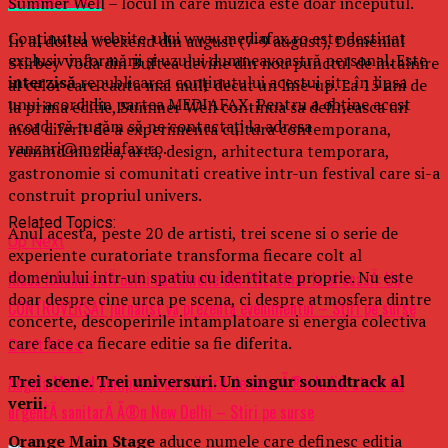
Summer Well – locul in care muzica este doar inceputul.
Conținutul website-ului www.mediafax.ro este destinat
In al doilea weekend din august (7-9 august), Domeniul
exclusiv informării și uzului dumneavoastră personal. Este
Stirbey Voda din Buftea devine din nou punctul de intalnire
interzisă
republicarea conținutului acestui site în lipsa
al celor care cauta mai mult decat un line-up. La 15 ani de
unui acord din partea MEDIAFAX. Pentru a obține acest
la prima editie, Summer Well continua sa defineasca un
acord, vă rugăm să ne contactați la adresa
mod diferit de a experimenta cultura contemporana,
vanzari@mediafax.ro.
reunind muzica, arta, design, arhitectura temporara,
gastronomie si comunitati creative intr-un festival care si-a
construit propriul univers.
Related Topics:
Anul acesta, peste 20 de artisti, trei scene si o serie de
Up Next
experiente curatoriate transforma fiecare colt al
domeniului intr-un spatiu cu identitate proprie. Nu este
Klaus Iohannis dÄ ochii cu femeile din PNL, chiar la el acasÄ: Un
doar despre cine urca pe scena, ci despre atmosfera dintre
CONTROVERSAT jurnalist va prezenta evenimentul – Stiri pe surse
concerte, descoperirile intamplatoare si energia colectiva
care face ca fiecare editie sa fie diferita.
Don't Miss
Trei scene. Trei universuri. Un singur soundtrack al
Angela Merkel pompeazÄ un miliard de euro Ã®n India: stare de
verii.
urgenÈÄ sanitarÄ Ã®n New Delhi – Stiri pe surse
Orange Main Stage
aduce numele care definesc editia