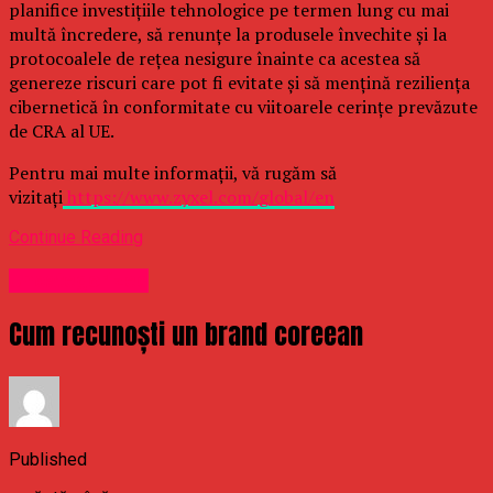
planifice investițiile tehnologice pe termen lung cu mai
multă încredere, să renunțe la produsele învechite și la
protocoalele de rețea nesigure înainte ca acestea să
genereze riscuri care pot fi evitate și să mențină reziliența
cibernetică în conformitate cu viitoarele cerințe prevăzute
de CRA al UE.
Pentru mai multe informații, vă rugăm să
vizitați
https://www.zyxel.com/global/en
Continue Reading
Uncategorized
Cum recunoști un brand coreean
Published