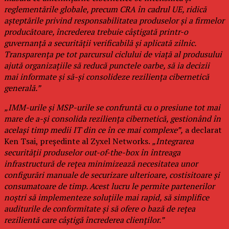
reglementările globale, precum CRA în cadrul UE, ridică
așteptările privind responsabilitatea produselor și a firmelor
producătoare, încrederea trebuie câștigată printr-o
guvernanță a securității verificabilă și aplicată zilnic.
Transparența pe tot parcursul ciclului de viață al produsului
ajută organizațiile să reducă punctele oarbe, să ia decizii
mai informate și să-și consolideze reziliența cibernetică
generală.”
„IMM-urile și MSP-urile se confruntă cu o presiune tot mai
mare de a-și consolida reziliența cibernetică, gestionând în
același timp medii IT din ce în ce mai complexe”,
a declarat
Ken Tsai, președinte al Zyxel Networks.
„Integrarea
securității produselor out-of-the-box în întreaga
infrastructură de rețea minimizează necesitatea unor
configurări manuale de securizare ulterioare, costisitoare și
consumatoare de timp. Acest lucru le permite partenerilor
noștri să implementeze soluțiile mai rapid, să simplifice
auditurile de conformitate și să ofere o bază de rețea
rezilientă care câștigă încrederea clienților.”