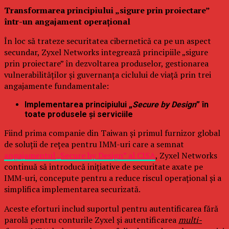
Transformarea principiului „sigure prin proiectare”
într-un angajament operațional
În loc să trateze securitatea cibernetică ca pe un aspect
secundar, Zyxel Networks integrează principiile „sigure
prin proiectare” în dezvoltarea produselor, gestionarea
vulnerabilităților și guvernanța ciclului de viață prin trei
angajamente fundamentale:
Implementarea principiului „
Secure by Design
” în
toate produsele și serviciile
Fiind prima companie din Taiwan și primul furnizor global
de soluții de rețea pentru IMM-uri care a semnat
angajamentul „Secure by Design” al CISA
, Zyxel Networks
continuă să introducă inițiative de securitate axate pe
IMM-uri, concepute pentru a reduce riscul operațional și a
simplifica implementarea securizată.
Aceste eforturi includ suportul pentru autentificarea fără
parolă pentru conturile Zyxel și autentificarea
multi-