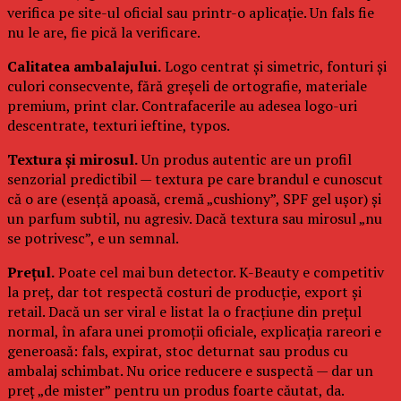
verifica pe site-ul oficial sau printr-o aplicație. Un fals fie
nu le are, fie pică la verificare.
Calitatea ambalajului.
Logo centrat și simetric, fonturi și
culori consecvente, fără greșeli de ortografie, materiale
premium, print clar. Contrafacerile au adesea logo-uri
descentrate, texturi ieftine, typos.
Textura și mirosul.
Un produs autentic are un profil
senzorial predictibil — textura pe care brandul e cunoscut
că o are (esență apoasă, cremă „cushiony”, SPF gel ușor) și
un parfum subtil, nu agresiv. Dacă textura sau mirosul „nu
se potrivesc”, e un semnal.
Prețul.
Poate cel mai bun detector. K-Beauty e competitiv
la preț, dar tot respectă costuri de producție, export și
retail. Dacă un ser viral e listat la o fracțiune din prețul
normal, în afara unei promoții oficiale, explicația rareori e
generoasă: fals, expirat, stoc deturnat sau produs cu
ambalaj schimbat. Nu orice reducere e suspectă — dar un
preț „de mister” pentru un produs foarte căutat, da.