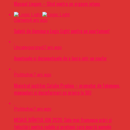
Masajul Lingam – Ghid pentru un orgasm intens
Oameni
4 ani ago
Soluții de iluminare Logic Light pentru un apartament
Uncategorized
7 ani ago
Avantajele si dezavantajele de a lucra intr-un coafor
Politichie
7 ani ago
Ministrul justitiei Catalin Predoiu – promotor de fakenews,
manipulari si dezinformari cu privire la SIIJ
Politichie
7 ani ago
MESAJE SFÂNTUL ION 2020. Cele mai frumoase urări şi
felicitări pentru rudele şi prietenii care poartă numele