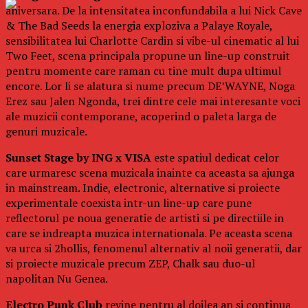
aniversara. De la intensitatea inconfundabila a lui Nick Cave
& The Bad Seeds la energia exploziva a Palaye Royale,
sensibilitatea lui Charlotte Cardin si vibe-ul cinematic al lui
Two Feet, scena principala propune un line-up construit
pentru momente care raman cu tine mult dupa ultimul
encore. Lor li se alatura si nume precum DE’WAYNE, Noga
Erez sau Jalen Ngonda, trei dintre cele mai interesante voci
ale muzicii contemporane, acoperind o paleta larga de
genuri muzicale.
Sunset Stage by ING x VISA
este spatiul dedicat celor
care urmaresc scena muzicala inainte ca aceasta sa ajunga
in mainstream. Indie, electronic, alternative si proiecte
experimentale coexista intr-un line-up care pune
reflectorul pe noua generatie de artisti si pe directiile in
care se indreapta muzica internationala. Pe aceasta scena
va urca si 2hollis, fenomenul alternativ al noii generatii, dar
si proiecte muzicale precum ZEP, Chalk sau duo-ul
napolitan Nu Genea.
Electro Punk Club
revine pentru al doilea an si continua