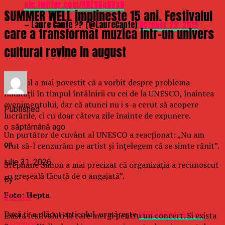
pic.twitter.com/ADZS6q6VsD
SUMMER WELL implineste 15 ani. Festivalul
— Laure Cante ?? (@LaureCante)
October 29, 2019
care a transformat muzica intr-un univers
cultural revine in august
Artistul a mai povestit că a vorbit despre problema
nudităţii în timpul întâlnirii cu cei de la UNESCO, înaintea
evenimentului, dar că atunci nu i s-a cerut să acopere
Published
lucrările, ci cu doar câteva zile înainte de expunere.
o săptămână ago
Un purtător de cuvânt al UNESCO a reacţionat: „Nu am
on
vrut să-l cenzurăm pe artist şi înţelegem că se simte rănit”.
iulie 31, 2026
Stéphane Simon a mai precizat că organizaţia a recunoscut
„o greşeală făcută de o angajată”.
By
Foto: Hepta
b2bseo
Dacă ţi-a plăcut articolul, urmăreşte
MEDIAFAX.RO pe
Exista festivaluri la care mergi pentru un concert. Si exista
FACEBOOK »