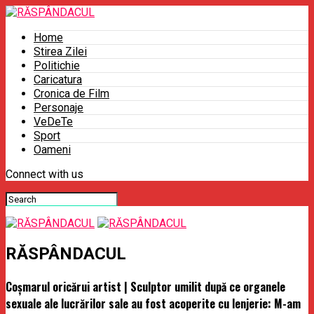
Home
Stirea Zilei
Politichie
Caricatura
Cronica de Film
Personaje
VeDeTe
Sport
Oameni
Connect with us
RĂSPÂNDACUL
Coşmarul oricărui artist | Sculptor umilit după ce organele
sexuale ale lucrărilor sale au fost acoperite cu lenjerie: M-am