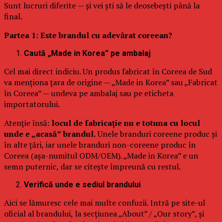
Sunt lucruri diferite — și vei ști să le deosebești până la
final.
Partea 1: Este brandul cu adevărat coreean?
Caută „Made in Korea” pe ambalaj
Cel mai direct indiciu. Un produs fabricat în Coreea de Sud
va menționa țara de origine — „Made in Korea” sau „Fabricat
în Coreea” — undeva pe ambalaj sau pe eticheta
importatorului.
Atenție însă:
locul de fabricație nu e totuna cu locul
unde e „acasă” brandul.
Unele branduri coreene produc și
în alte țări, iar unele branduri non-coreene produc în
Coreea (așa-numitul ODM/OEM). „Made in Korea” e un
semn puternic, dar se citește împreună cu restul.
Verifică unde e sediul brandului
Aici se lămuresc cele mai multe confuzii. Intră pe site-ul
oficial al brandului, la secțiunea „About” / „Our story”, și