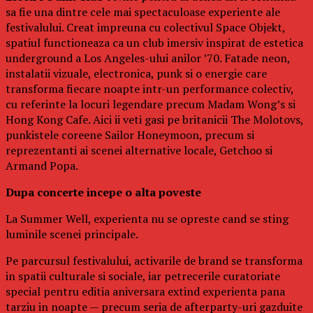
sa fie una dintre cele mai spectaculoase experiente ale
festivalului. Creat impreuna cu colectivul Space Objekt,
spatiul functioneaza ca un club imersiv inspirat de estetica
underground a Los Angeles-ului anilor ’70. Fatade neon,
instalatii vizuale, electronica, punk si o energie care
transforma fiecare noapte intr-un performance colectiv,
cu referinte la locuri legendare precum Madam Wong’s si
Hong Kong Cafe. Aici ii veti gasi pe britanicii The Molotovs,
punkistele coreene Sailor Honeymoon, precum si
reprezentanti ai scenei alternative locale, Getchoo si
Armand Popa.
Dupa concerte incepe o alta poveste
La Summer Well, experienta nu se opreste cand se sting
luminile scenei principale.
Pe parcursul festivalului, activarile de brand se transforma
in spatii culturale si sociale, iar petrecerile curatoriate
special pentru editia aniversara extind experienta pana
tarziu in noapte — precum seria de afterparty-uri gazduite