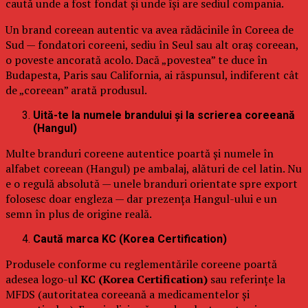
caută unde a fost fondat și unde își are sediul compania.
Un brand coreean autentic va avea rădăcinile în Coreea de
Sud — fondatori coreeni, sediu în Seul sau alt oraș coreean,
o poveste ancorată acolo. Dacă „povestea” te duce în
Budapesta, Paris sau California, ai răspunsul, indiferent cât
de „coreean” arată produsul.
Uită-te la numele brandului și la scrierea coreeană
(Hangul)
Multe branduri coreene autentice poartă și numele în
alfabet coreean (Hangul) pe ambalaj, alături de cel latin. Nu
e o regulă absolută — unele branduri orientate spre export
folosesc doar engleza — dar prezența Hangul-ului e un
semn în plus de origine reală.
Caută marca KC (Korea Certification)
Produsele conforme cu reglementările coreene poartă
adesea logo-ul
KC (Korea Certification)
sau referințe la
MFDS (autoritatea coreeană a medicamentelor și