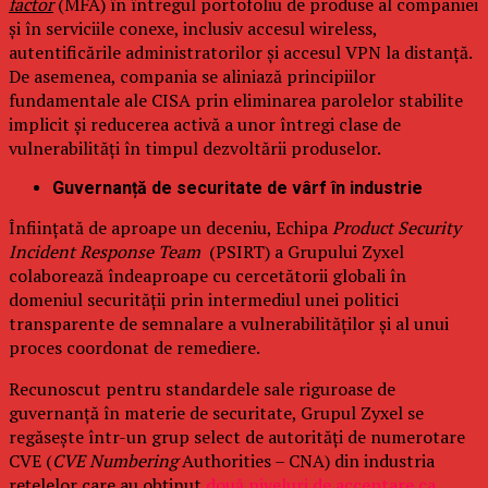
factor
(MFA) în întregul portofoliu de produse al companiei
și în serviciile conexe, inclusiv accesul wireless,
autentificările administratorilor și accesul VPN la distanță.
De asemenea, compania se aliniază principiilor
fundamentale ale CISA prin eliminarea parolelor stabilite
implicit și reducerea activă a unor întregi clase de
vulnerabilități în timpul dezvoltării produselor.
Guvernanță de securitate de vârf în industrie
Înființată de aproape un deceniu, Echipa
Product Security
Incident Response Team
(PSIRT) a Grupului Zyxel
colaborează îndeaproape cu cercetătorii globali în
domeniul securității prin intermediul unei politici
transparente de semnalare a vulnerabilităților și al unui
proces coordonat de remediere.
Recunoscut pentru standardele sale riguroase de
guvernanță în materie de securitate, Grupul Zyxel se
regăsește într-un grup select de autorități de numerotare
CVE (
CVE Numbering
Authorities – CNA) din industria
rețelelor care au obținut
două niveluri de acceptare ca