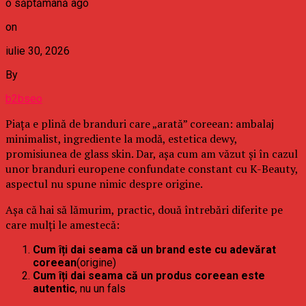
o săptămână ago
on
iulie 30, 2026
By
b2bseo
Piața e plină de branduri care „arată” coreean: ambalaj
minimalist, ingrediente la modă, estetica dewy,
promisiunea de glass skin. Dar, așa cum am văzut și în cazul
unor branduri europene confundate constant cu K-Beauty,
aspectul nu spune nimic despre origine.
Așa că hai să lămurim, practic, două întrebări diferite pe
care mulți le amestecă:
Cum îți dai seama că un brand este cu adevărat
coreean
(origine)
Cum îți dai seama că un produs coreean este
autentic
, nu un fals