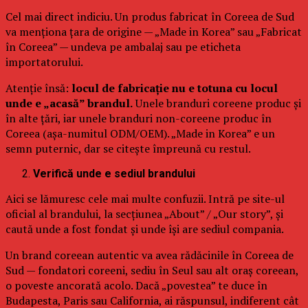
Cel mai direct indiciu. Un produs fabricat în Coreea de Sud
va menționa țara de origine — „Made in Korea” sau „Fabricat
în Coreea” — undeva pe ambalaj sau pe eticheta
importatorului.
Atenție însă:
locul de fabricație nu e totuna cu locul
unde e „acasă” brandul.
Unele branduri coreene produc și
în alte țări, iar unele branduri non-coreene produc în
Coreea (așa-numitul ODM/OEM). „Made in Korea” e un
semn puternic, dar se citește împreună cu restul.
Verifică unde e sediul brandului
Aici se lămuresc cele mai multe confuzii. Intră pe site-ul
oficial al brandului, la secțiunea „About” / „Our story”, și
caută unde a fost fondat și unde își are sediul compania.
Un brand coreean autentic va avea rădăcinile în Coreea de
Sud — fondatori coreeni, sediu în Seul sau alt oraș coreean,
o poveste ancorată acolo. Dacă „povestea” te duce în
Budapesta, Paris sau California, ai răspunsul, indiferent cât