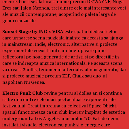
encore. Lor li se alatura si nume precum DE’WAYNE, Noga
Erez sau Jalen Ngonda, trei dintre cele mai interesante voci
ale muzicii contemporane, acoperind o paleta larga de
genuri muzicale.
Sunset Stage by ING x VISA
este spatiul dedicat celor
care urmaresc scena muzicala inainte ca aceasta sa ajunga
in mainstream. Indie, electronic, alternative si proiecte
experimentale coexista intr-un line-up care pune
reflectorul pe noua generatie de artisti si pe directiile in
care se indreapta muzica internationala. Pe aceasta scena
va urca si 2hollis, fenomenul alternativ al noii generatii, dar
si proiecte muzicale precum ZEP, Chalk sau duo-ul
napolitan Nu Genea.
Electro Punk Club
revine pentru al doilea an si continua
sa fie una dintre cele mai spectaculoase experiente ale
festivalului. Creat impreuna cu colectivul Space Objekt,
spatiul functioneaza ca un club imersiv inspirat de estetica
underground a Los Angeles-ului anilor ’70. Fatade neon,
instalatii vizuale, electronica, punk si o energie care