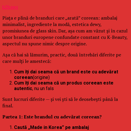
b2bseo
Piața e plină de branduri care „arată” coreean: ambalaj
minimalist, ingrediente la modă, estetica dewy,
promisiunea de glass skin. Dar, așa cum am văzut și în cazul
unor branduri europene confundate constant cu K-Beauty,
aspectul nu spune nimic despre origine.
Așa că hai să lămurim, practic, două întrebări diferite pe
care mulți le amestecă:
Cum îți dai seama că un brand este cu adevărat
coreean
(origine)
Cum îți dai seama că un produs coreean este
autentic
, nu un fals
Sunt lucruri diferite — și vei ști să le deosebești până la
final.
Partea 1: Este brandul cu adevărat coreean?
Caută „Made in Korea” pe ambalaj