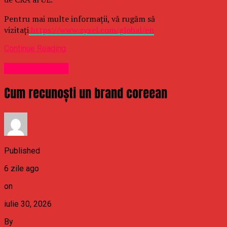
Pentru mai multe informații, vă rugăm să
vizitați
https://www.zyxel.com/global/en
Continue Reading
Uncategorized
Cum recunoști un brand coreean
Published
6 zile ago
on
iulie 30, 2026
By