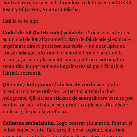
contrafaceri, în special la branduri-vedetă precum COSRX,
Beauty of Joseon, Anua sau Missha.
Iată la ce te uiți:
Codul de lot (batch code) și datele.
Produsele autentice
au un cod de lot alfanumeric, dată de fabricație și expirare,
imprimate direct pe flacon sau cutie — nu doar lipite ca
sticker adăugat ulterior. Formatul diferă de la brand la
brand, așa că un plasament neobișnuit nu e automat un
semn rău; important e ca imprimarea să pară făcută în
fabrică, coerentă.
QR code / hologramă / sticker de verificare.
Multe
branduri coreene (Missha, Dr.Jart+ și altele) includ
holograme, QR-uri sau stickere de autentificare care se pot
verifica pe site-ul oficial sau printr-o aplicație. Un fals fie
nu le are, fie pică la verificare.
Calitatea ambalajului.
Logo centrat și simetric, fonturi și
culori consecvente, fără greșeli de ortografie, materiale
premium, print clar. Contrafacerile au adesea logo-uri