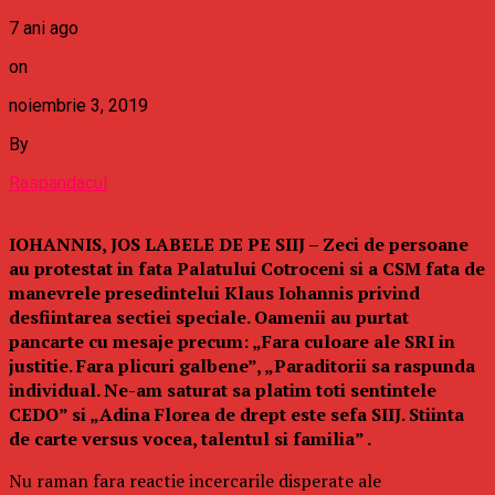
7 ani ago
on
noiembrie 3, 2019
By
Raspandacul
IOHANNIS, JOS LABELE DE PE SIIJ – Zeci de persoane
au protestat in fata Palatului Cotroceni si a CSM fata de
manevrele presedintelui Klaus Iohannis privind
desfiintarea sectiei speciale. Oamenii au purtat
pancarte cu mesaje precum: „Fara culoare ale SRI in
justitie. Fara plicuri galbene”, „Paraditorii sa raspunda
individual. Ne-am saturat sa platim toti sentintele
CEDO” si „Adina Florea de drept este sefa SIIJ. Stiinta
de carte versus vocea, talentul si familia” .
Nu raman fara reactie incercarile disperate ale