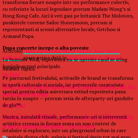
transforma fiecare noapte intr-un performance colectiv,
cu referinte la locuri legendare precum Madam Wong’s si
Hong Kong Cafe. Aici ii veti gasi pe britanicii The Molotovs,
punkistele coreene Sailor Honeymoon, precum si
reprezentanti ai scenei alternative locale, Getchoo si
Armand Popa.
Dupa concerte incepe o alta poveste
Articolul
„Fara culoare ale SRI in justitie. Fara plicuri
galbene”
apare prima dată în
Ziarul Incisiv de Prahova
.
La Summer Well, experienta nu se opreste cand se sting
luminile scenei principale.
Related Topics:
Up Next
Pe parcursul festivalului, activarile de brand se transforma
in spatii culturale si sociale, iar petrecerile curatoriate
VIDEO | Solistul trupei americane Guns N’ Roses şi-a speriat fanii cu o
special pentru editia aniversara extind experienta pana
căzătură urâtă pe scenă
tarziu in noapte — precum seria de afterparty-uri gazduite
de glo™.
Don't Miss
O vedetÄ a fost CONCEDIATÄ, dupÄ ce s-a aflat cÄ l-a Ã®mprumutat
Muzica, instalatii vizuale, performance-uri si interventii
artistice creeaza in fiecare seara un nou context de
cu bani pe Alexandru CumpÄnaÈu – Stiri pe surse
intalnire si explorare, intr-un playground urban in care
granitele dintre club, galerie si festival devin tot mai greu