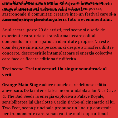
mod diferit de a experimenta cultura contemporana,
stalinist din Romania Mihai Sora, care acum tine lectii
reunind muzica, arta, design, arhitectura temporara,
despre libertate si face activism #rezist
.
gastronomie si comunitati creative intr-un festival care si-a
Lumea Justitiei prezinta galeria foto a evenimentului:
construit propriul univers.
Anul acesta, peste 20 de artisti, trei scene si o serie de
experiente curatoriate transforma fiecare colt al
domeniului intr-un spatiu cu identitate proprie. Nu este
doar despre cine urca pe scena, ci despre atmosfera dintre
concerte, descoperirile intamplatoare si energia colectiva
care face ca fiecare editie sa fie diferita.
Trei scene. Trei universuri. Un singur soundtrack al
verii.
Orange Main Stage
aduce numele care definesc editia
aniversara. De la intensitatea inconfundabila a lui Nick Cave
& The Bad Seeds la energia exploziva a Palaye Royale,
sensibilitatea lui Charlotte Cardin si vibe-ul cinematic al lui
Two Feet, scena principala propune un line-up construit
pentru momente care raman cu tine mult dupa ultimul