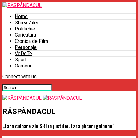
Home
Stirea Zilei
Politichie
Caricatura
Cronica de Film
Personaje
VeDeTe
Sport
Oameni
Connect with us
RĂSPÂNDACUL
„Fara culoare ale SRI in justitie. Fara plicuri galbene”