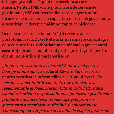
inteligența artificială pentru a accelera aceste
atacuri. Pentru IMM-urile și furnizorii de servicii de
gestionare (MSP) cu resurse limitate, alegerea unor
furnizori de încredere, cu capacități mature de guvernanță
a securității, a devenit mai importantă ca niciodată.
În urma unei serii de îmbunătățiri recente aduse
portofoliului său, Zyxel Networks își reunește capacitățile
de securitate într-o abordare mai unificată a guvernanței
securității produselor, oferind protecție integrată pentru
clienții IMM-urilor și partenerii MSP.
„În prezent, securitatea cibernetică nu se mai poate baza
doar pe promisiuni
”, a declarat Edward Yu, directorul
pentru securitatea informațiilor al Grupului Zyxel. „
Pe
măsură ce amenințările cibernetice se intensifică și
reglementările globale, precum CRA în cadrul UE, ridică
așteptările privind responsabilitatea produselor și a firmelor
producătoare, încrederea trebuie câștigată printr-o
guvernanță a securității verificabilă și aplicată zilnic.
Transparența pe tot parcursul ciclului de viață al produsului