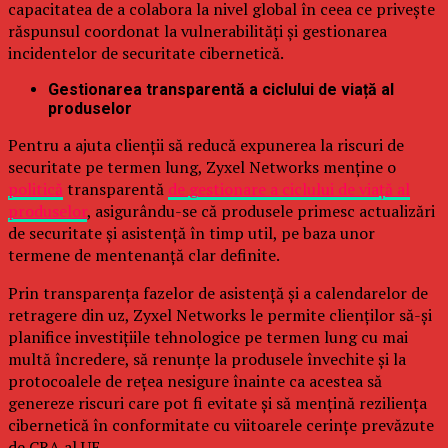
capacitatea de a colabora la nivel global în ceea ce privește
răspunsul coordonat la vulnerabilități și gestionarea
incidentelor de securitate cibernetică.
Gestionarea transparentă a ciclului de viață al
produselor
Pentru a ajuta clienții să reducă expunerea la riscuri de
securitate pe termen lung, Zyxel Networks menține o
politică
transparentă
de gestionare a ciclului de viață al
produselor
, asigurându-se că produsele primesc actualizări
de securitate și asistență în timp util, pe baza unor
termene de mentenanță clar definite.
Prin transparența fazelor de asistență și a calendarelor de
retragere din uz, Zyxel Networks le permite clienților să-și
planifice investițiile tehnologice pe termen lung cu mai
multă încredere, să renunțe la produsele învechite și la
protocoalele de rețea nesigure înainte ca acestea să
genereze riscuri care pot fi evitate și să mențină reziliența
cibernetică în conformitate cu viitoarele cerințe prevăzute
de CRA al UE.