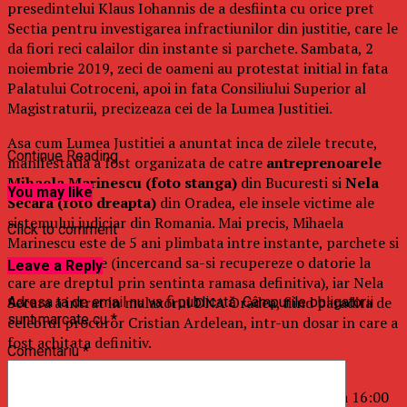
presedintelui Klaus Iohannis de a desfiinta cu orice pret
Sectia pentru investigarea infractiunilor din justitie, care le
da fiori reci calailor din instante si parchete. Sambata, 2
noiembrie 2019, zeci de oameni au protestat initial in fata
Palatului Cotroceni, apoi in fata Consiliului Superior al
Magistraturii, precizeaza cei de la Lumea Justitiei.
Asa cum Lumea Justitiei a anuntat inca de zilele trecute,
Continue Reading
manifestatia a fost organizata de catre
antreprenoarele
Mihaela Marinescu
(foto stanga)
din Bucuresti si
Nela
You may like
Secara
(foto dreapta)
din Oradea, ele insele victime ale
sistemului judiciar din Romania. Mai precis, Mihaela
Click to comment
Marinescu este de 5 ani plimbata intre instante, parchete si
sectii de politie (incercand sa-si recupereze o datorie la
Leave a Reply
care are dreptul prin sentinta ramasa definitiva), iar Nela
Secara a intrat in malaxorul DNA Oradea, fiind paradita de
Adresa ta de email nu va fi publicată.
Câmpurile obligatorii
sunt marcate cu
*
celebrul procuror Cristian Ardelean, intr-un dosar in care a
fost achitata definitiv.
Comentariu
*
Inceputa la ora 10:00 in fata Palatului Cotroceni,
manifestatia a continuat de la ora 12:30 pana la ora 16:00