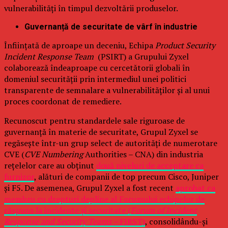
vulnerabilități în timpul dezvoltării produselor.
Guvernanță de securitate de vârf în industrie
Înființată de aproape un deceniu, Echipa
Product Security
Incident Response Team
(PSIRT) a Grupului Zyxel
colaborează îndeaproape cu cercetătorii globali în
domeniul securității prin intermediul unei politici
transparente de semnalare a vulnerabilităților și al unui
proces coordonat de remediere.
Recunoscut pentru standardele sale riguroase de
guvernanță în materie de securitate, Grupul Zyxel se
regăsește într-un grup select de autorități de numerotare
CVE (
CVE Numbering
Authorities – CNA) din industria
rețelelor care au obținut
două niveluri de acceptare ca
furnizor
, alături de companii de top precum Cisco, Juniper
și F5. De asemenea, Grupul Zyxel a fost recent
aprobat ca
membru cu drepturi depline al Forumului echipelor de
răspuns la incidente și securitate (
Forum of Incident
Response and Security Teams –
FIRST)
, consolidându-și