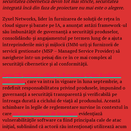
securitatea cibernetică devin tot mai stricte, securitatea
integrată încă din faza de proiectare nu mai este o alegere.
Zyxel Networks, lider în furnizarea de soluții de rețea în
cloud sigure și bazate pe IA, a anunțat astăzi framework-ul
său îmbunătățit de guvernanță a securității produselor,
consolidându-și angajamentul pe termen lung de a ajuta
întreprinderile mici și mijlocii (IMM-uri) și furnizorii de
servicii gestionate (MSP – Managed Service Provider) să
navigheze într-un peisaj din ce în ce mai complex al
securității cibernetice și al conformității.
Legea UE privind reziliența cibernetică (Cyber Resilience
Act – CRA)
, care va intra în vigoare în luna septembrie, a
redefinit responsabilitatea privind produsele, impunând o
guvernanță a securității transparentă și verificabilă pe
întreaga durată a ciclului de viață al produsului. Această
schimbare în legile de reglementare survine în contextul în
care
un studiu realizat de Mandiant
evidențiază
vulnerabilitățile software ca fiind principala cale de atac
inițial, subliniind că actorii rău intenționați utilizează acum