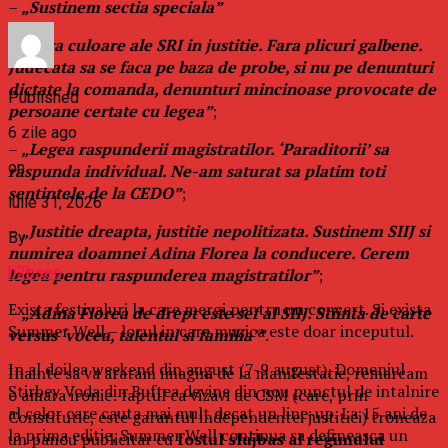
–
„Sustinem sectia speciala”
–
„Fara culoare ale SRI in justitie. Fara plicuri galbene.
Judecata sa se faca pe baza de probe, si nu pe denunturi
dictate la comanda, denunturi mincinoase provocate de
Published
persoane certate cu legea”
;
6 zile ago
–
„Legea raspunderii magistratilor. ‘Paraditorii’ sa
on
raspunda individual. Ne-am saturat sa platim toti
sentintele de la CEDO”
;
iulie 31, 2026
–
„Justitie dreapta, justitie nepolitizata. Sustinem SIIJ si
By
numirea doamnei Adina Florea la conducere. Cerem
b2bseo
legea pentru raspunderea magistratilor”
;
Exista festivaluri la care mergi pentru un concert. Si exista
–
„Adina Florea de drept este sef al SIIJ. Stiinta de carte
Summer Well – locul in care muzica este doar inceputul.
versus ‘vocea, talentul si familia’”
.
In al doilea weekend din august (7-9 august), Domeniul
Inainte sa va aratam imagini de la manifestatie, remarcam
Stirbey Voda din Buftea devine din nou punctul de intalnire
o amara ironie: faptul ca vizavi de CSM (care, prin
al celor care cauta mai mult decat un line-up. La 15 ani de
Constitutie, este garantul independentei justitiei) troneaza
la prima editie, Summer Well continua sa defineasca un
un panou publicitar cu
fostul slujbas al regimului