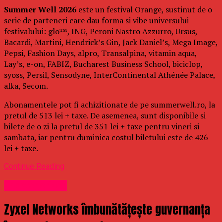
Summer Well 2026
este un festival Orange, sustinut de o
serie de parteneri care dau forma si vibe universului
festivalului: glo™, ING, Peroni Nastro Azzurro, Ursus,
Bacardi, Martini, Hendrick’s Gin, Jack Daniel’s, Mega Image,
Pepsi, Fashion Days, alpro, Transalpina, vitamin aqua,
Lay’s, e-on, FABIZ, Bucharest Business School, biciclop,
syoss, Persil, Sensodyne, InterContinental Athénée Palace,
alka, Secom.
Abonamentele pot fi achizitionate de pe summerwell.ro, la
pretul de 513 lei + taxe. De asemenea, sunt disponibile si
bilete de o zi la pretul de 351 lei + taxe pentru vineri si
sambata, iar pentru duminica costul biletului este de 426
lei + taxe.
Continue Reading
Uncategorized
Zyxel Networks îmbunătățește guvernanța