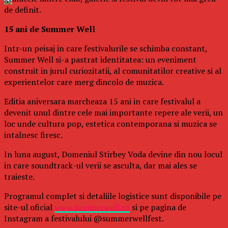
de definit.
15 ani de Summer Well
Intr-un peisaj in care festivalurile se schimba constant,
Summer Well si-a pastrat identitatea: un eveniment
construit in jurul curiozitatii, al comunitatilor creative si al
experientelor care merg dincolo de muzica.
Editia aniversara marcheaza 15 ani in care festivalul a
devenit unul dintre cele mai importante repere ale verii, un
loc unde cultura pop, estetica contemporana si muzica se
intalnesc firesc.
In luna august, Domeniul Stirbey Voda devine din nou locul
in care soundtrack-ul verii se asculta, dar mai ales se
traieste.
Programul complet si detaliile logistice sunt disponibile pe
site-ul oficial
www.summerwell.ro
si pe pagina de
Instagram a festivalului @summerwellfest.