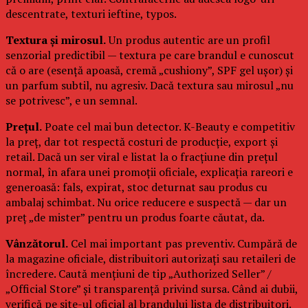
descentrate, texturi ieftine, typos.
Textura și mirosul.
Un produs autentic are un profil
senzorial predictibil — textura pe care brandul e cunoscut
că o are (esență apoasă, cremă „cushiony”, SPF gel ușor) și
un parfum subtil, nu agresiv. Dacă textura sau mirosul „nu
se potrivesc”, e un semnal.
Prețul.
Poate cel mai bun detector. K-Beauty e competitiv
la preț, dar tot respectă costuri de producție, export și
retail. Dacă un ser viral e listat la o fracțiune din prețul
normal, în afara unei promoții oficiale, explicația rareori e
generoasă: fals, expirat, stoc deturnat sau produs cu
ambalaj schimbat. Nu orice reducere e suspectă — dar un
preț „de mister” pentru un produs foarte căutat, da.
Vânzătorul.
Cel mai important pas preventiv. Cumpără de
la magazine oficiale, distribuitori autorizați sau retaileri de
încredere. Caută mențiuni de tip „Authorized Seller” /
„Official Store” și transparență privind sursa. Când ai dubii,
verifică pe site-ul oficial al brandului lista de distribuitori.