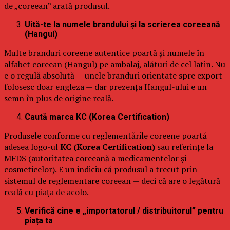
de „coreean” arată produsul.
Uită-te la numele brandului și la scrierea coreeană
(Hangul)
Multe branduri coreene autentice poartă și numele în
alfabet coreean (Hangul) pe ambalaj, alături de cel latin. Nu
e o regulă absolută — unele branduri orientate spre export
folosesc doar engleza — dar prezența Hangul-ului e un
semn în plus de origine reală.
Caută marca KC (Korea Certification)
Produsele conforme cu reglementările coreene poartă
adesea logo-ul
KC (Korea Certification)
sau referințe la
MFDS (autoritatea coreeană a medicamentelor și
cosmeticelor). E un indiciu că produsul a trecut prin
sistemul de reglementare coreean — deci că are o legătură
reală cu piața de acolo.
Verifică cine e „importatorul / distribuitorul” pentru
piața ta