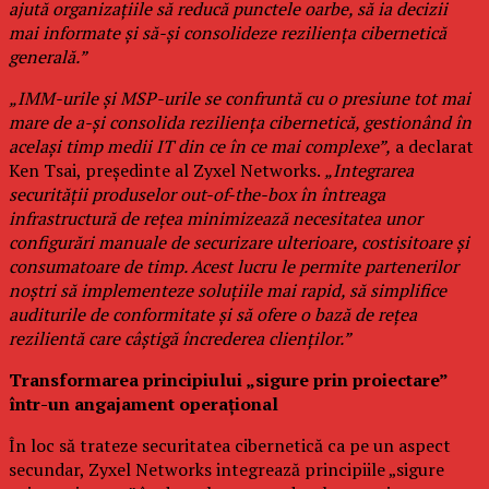
ajută organizațiile să reducă punctele oarbe, să ia decizii
mai informate și să-și consolideze reziliența cibernetică
generală.”
„IMM-urile și MSP-urile se confruntă cu o presiune tot mai
mare de a-și consolida reziliența cibernetică, gestionând în
același timp medii IT din ce în ce mai complexe”,
a declarat
Ken Tsai, președinte al Zyxel Networks.
„Integrarea
securității produselor out-of-the-box în întreaga
infrastructură de rețea minimizează necesitatea unor
configurări manuale de securizare ulterioare, costisitoare și
consumatoare de timp. Acest lucru le permite partenerilor
noștri să implementeze soluțiile mai rapid, să simplifice
auditurile de conformitate și să ofere o bază de rețea
rezilientă care câștigă încrederea clienților.”
Transformarea principiului „sigure prin proiectare”
într-un angajament operațional
În loc să trateze securitatea cibernetică ca pe un aspect
secundar, Zyxel Networks integrează principiile „sigure