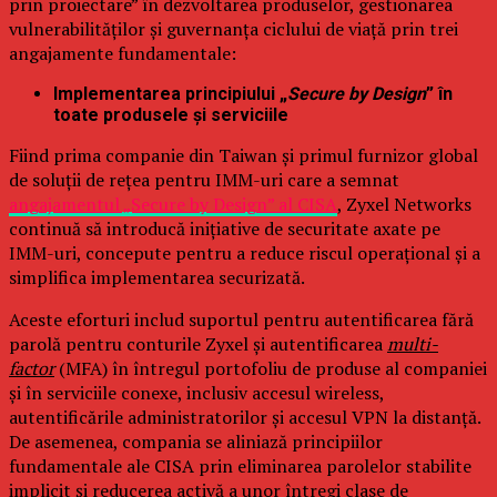
prin proiectare” în dezvoltarea produselor, gestionarea
vulnerabilităților și guvernanța ciclului de viață prin trei
angajamente fundamentale:
Implementarea principiului „
Secure by Design
” în
toate produsele și serviciile
Fiind prima companie din Taiwan și primul furnizor global
de soluții de rețea pentru IMM-uri care a semnat
angajamentul „Secure by Design” al CISA
, Zyxel Networks
continuă să introducă inițiative de securitate axate pe
IMM-uri, concepute pentru a reduce riscul operațional și a
simplifica implementarea securizată.
Aceste eforturi includ suportul pentru autentificarea fără
parolă pentru conturile Zyxel și autentificarea
multi-
factor
(MFA) în întregul portofoliu de produse al companiei
și în serviciile conexe, inclusiv accesul wireless,
autentificările administratorilor și accesul VPN la distanță.
De asemenea, compania se aliniază principiilor
fundamentale ale CISA prin eliminarea parolelor stabilite
implicit și reducerea activă a unor întregi clase de