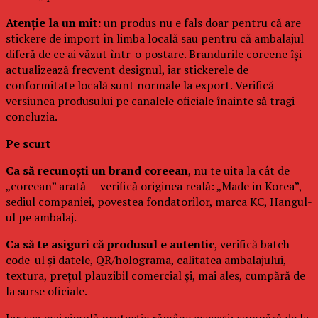
Atenție la un mit:
un produs nu e fals doar pentru că are
stickere de import în limba locală sau pentru că ambalajul
diferă de ce ai văzut într-o postare. Brandurile coreene își
actualizează frecvent designul, iar stickerele de
conformitate locală sunt normale la export. Verifică
versiunea produsului pe canalele oficiale înainte să tragi
concluzia.
Pe scurt
Ca să recunoști un brand coreean
, nu te uita la cât de
„coreean” arată — verifică originea reală: „Made in Korea”,
sediul companiei, povestea fondatorilor, marca KC, Hangul-
ul pe ambalaj.
Ca să te asiguri că produsul e autentic
, verifică batch
code-ul și datele, QR/holograma, calitatea ambalajului,
textura, prețul plauzibil comercial și, mai ales, cumpără de
la surse oficiale.
Iar cea mai simplă protecție rămâne aceeași: cumpără de la