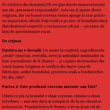
Pe eticheta din România/UE vei găsi datele importatorului
sau ale „persoanei responsabile”. Asta nu-ți spune direct
originea, dar un brand coreean serios ajunge la tine printr-
un importator oficial. Poți verifica pe site-ul brandului dacă
distribuitorul respectiv e recunoscut oficial — un semn de
lanț de aprovizionare curat.
De reținut
Estetica nu e dovadă.
Un nume în engleză, ingredientele
„virale” (mucină, centella, orez) și ambalajul minimalist au
fost normalizate de K-Beauty — și copiate de branduri din
toată lumea. Originea se verifică din fapte: țara de
fabricație, sediul brandului, povestea reală a fondatorilor.
Nu din „vibe”.
Partea 2: Este produsul coreean autentic sau fals?
Odată ce știi că brandul e chiar coreean, rămâne a doua
întrebare — mai ales dacă ai cumpărat de la un vânzător
necunoscut. Popularitatea K-Beauty a atras și un val de