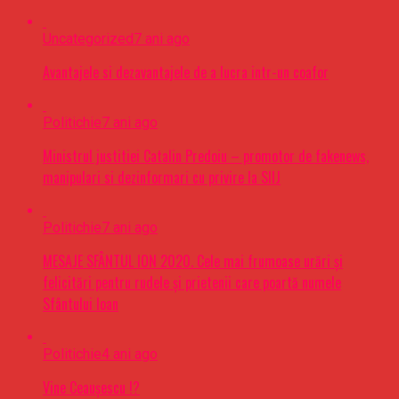
Uncategorized
7 ani ago
Avantajele si dezavantajele de a lucra intr-un coafor
Politichie
7 ani ago
Ministrul justitiei Catalin Predoiu – promotor de fakenews,
manipulari si dezinformari cu privire la SIIJ
Politichie
7 ani ago
MESAJE SFÂNTUL ION 2020. Cele mai frumoase urări şi
felicitări pentru rudele şi prietenii care poartă numele
Sfântului Ioan
Politichie
4 ani ago
Vine Ceaușescu !?