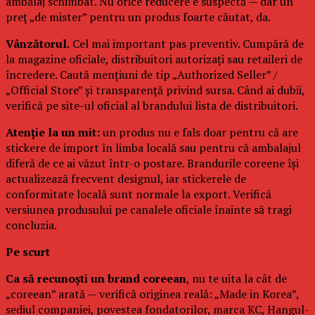
ambalaj schimbat. Nu orice reducere e suspectă — dar un
preț „de mister” pentru un produs foarte căutat, da.
Vânzătorul.
Cel mai important pas preventiv. Cumpără de
la magazine oficiale, distribuitori autorizați sau retaileri de
încredere. Caută mențiuni de tip „Authorized Seller” /
„Official Store” și transparență privind sursa. Când ai dubii,
verifică pe site-ul oficial al brandului lista de distribuitori.
Atenție la un mit:
un produs nu e fals doar pentru că are
stickere de import în limba locală sau pentru că ambalajul
diferă de ce ai văzut într-o postare. Brandurile coreene își
actualizează frecvent designul, iar stickerele de
conformitate locală sunt normale la export. Verifică
versiunea produsului pe canalele oficiale înainte să tragi
concluzia.
Pe scurt
Ca să recunoști un brand coreean
, nu te uita la cât de
„coreean” arată — verifică originea reală: „Made in Korea”,
sediul companiei, povestea fondatorilor, marca KC, Hangul-