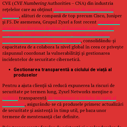
CVE (
CVE Numbering
Authorities – CNA) din industria
rețelelor care au obținut
două niveluri de acceptare ca
furnizor
, alături de companii de top precum Cisco, Juniper
și F5. De asemenea, Grupul Zyxel a fost recent
aprobat ca
membru cu drepturi depline al Forumului echipelor de
răspuns la incidente și securitate (
Forum of Incident
Response and Security Teams –
FIRST)
, consolidându-și
capacitatea de a colabora la nivel global în ceea ce privește
răspunsul coordonat la vulnerabilități și gestionarea
incidentelor de securitate cibernetică.
Gestionarea transparentă a ciclului de viață al
produselor
Pentru a ajuta clienții să reducă expunerea la riscuri de
securitate pe termen lung, Zyxel Networks menține o
politică
transparentă
de gestionare a ciclului de viață al
produselor
, asigurându-se că produsele primesc actualizări
de securitate și asistență în timp util, pe baza unor
termene de mentenanță clar definite.