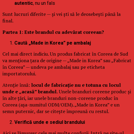
autentic
, nu un fals
Sunt lucruri diferite — și vei ști să le deosebești până la
final.
Partea 1: Este brandul cu adevărat coreean?
Caută „Made in Korea” pe ambalaj
Cel mai direct indiciu. Un produs fabricat în Coreea de Sud
va menționa țara de origine — „Made in Korea” sau „Fabricat
în Coreea” — undeva pe ambalaj sau pe eticheta
importatorului.
Atenție însă:
locul de fabricație nu e totuna cu locul
unde e „acasă” brandul.
Unele branduri coreene produc și
în alte țări, iar unele branduri non-coreene produc în
Coreea (așa-numitul ODM/OEM). „Made in Korea” e un
semn puternic, dar se citește împreună cu restul.
Verifică unde e sediul brandului
Aici se lămuresc cele mai multe confuzii. Intră pe site-ul