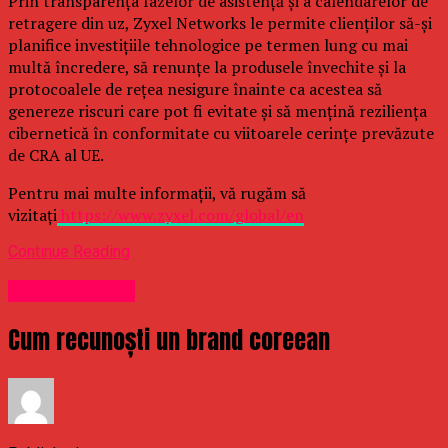
Prin transparența fazelor de asistență și a calendarelor de
retragere din uz, Zyxel Networks le permite clienților să-și
planifice investițiile tehnologice pe termen lung cu mai
multă încredere, să renunțe la produsele învechite și la
protocoalele de rețea nesigure înainte ca acestea să
genereze riscuri care pot fi evitate și să mențină reziliența
cibernetică în conformitate cu viitoarele cerințe prevăzute
de CRA al UE.
Pentru mai multe informații, vă rugăm să
vizitați
https://www.zyxel.com/global/en
Continue Reading
Uncategorized
Cum recunoști un brand coreean