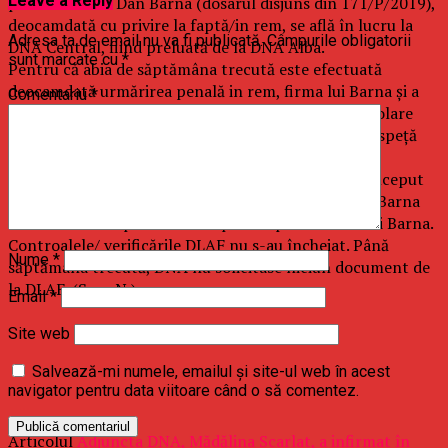
Leave a Reply
proiectelor lui Dan Barna (dosarul disjuns din 171/P/2019),
deocamdată cu privire la faptă/in rem, se află în lucru la
Adresa ta de email nu va fi publicată.
Câmpurile obligatorii
DNA Central, fiind preluată de la DNA Alba.
sunt marcate cu
*
Pentru că abia de săptămâna trecută este efectuată
deocamdată urmărirea penală in rem, firma lui Barna şi a
Comentariu
*
soţiei acestuia, Grupul de Consultanţă pentru Dezvolare
DCG SRL nu are calitate de suspect sau inculpat în speţă
încă.
DLAF a comunicat oficial săptămâna trecută că a început
acum 5 luni controlul pe unul dintre proiectele lui Barna
iar ulterior a dispus verificări pe alte proiecte ale lui Barna.
Controalele/ verificările DLAF nu s-au încheiat. Până
Nume
*
săptămâna trecută, DNA nu solicitase niciun document de
la DLAF. (Sava N.).
Email
*
Site web
Salvează-mi numele, emailul și site-ul web în acest
navigator pentru data viitoare când o să comentez.
Articolul
Adjuncta DNA, Mădălina Scarlat, a infirmat în