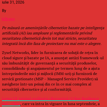
iulie 31, 2026
By
b2bseo
Pe măsură ce amenințările cibernetice bazate pe inteligența
artificială (AI) iau amploare și reglementările privind
securitatea cibernetică devin tot mai stricte, securitatea
integrată încă din faza de proiectare nu mai este o alegere.
Zyxel Networks, lider în furnizarea de soluții de rețea în
cloud sigure și bazate pe IA, a anunțat astăzi framework-ul
său îmbunătățit de guvernanță a securității produselor,
consolidându-și angajamentul pe termen lung de a ajuta
întreprinderile mici și mijlocii (IMM-uri) și furnizorii de
servicii gestionate (MSP – Managed Service Provider) să
navigheze într-un peisaj din ce în ce mai complex al
securității cibernetice și al conformității.
Legea UE privind reziliența cibernetică (Cyber Resilience
Act – CRA)
, care va intra în vigoare în luna septembrie, a