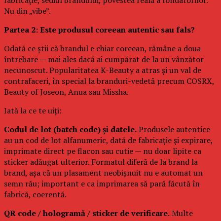
Nu din „vibe”.
Partea 2: Este produsul coreean autentic sau fals?
Odată ce știi că brandul e chiar coreean, rămâne a doua
întrebare — mai ales dacă ai cumpărat de la un vânzător
necunoscut. Popularitatea K-Beauty a atras și un val de
contrafaceri, în special la branduri-vedetă precum COSRX,
Beauty of Joseon, Anua sau Missha.
Iată la ce te uiți:
Codul de lot (batch code) și datele.
Produsele autentice
au un cod de lot alfanumeric, dată de fabricație și expirare,
imprimate direct pe flacon sau cutie — nu doar lipite ca
sticker adăugat ulterior. Formatul diferă de la brand la
brand, așa că un plasament neobișnuit nu e automat un
semn rău; important e ca imprimarea să pară făcută în
fabrică, coerentă.
QR code / hologramă / sticker de verificare.
Multe