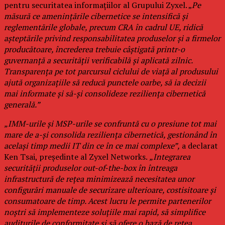
pentru securitatea informațiilor al Grupului Zyxel. „
Pe
măsură ce amenințările cibernetice se intensifică și
reglementările globale, precum CRA în cadrul UE, ridică
așteptările privind responsabilitatea produselor și a firmelor
producătoare, încrederea trebuie câștigată printr-o
guvernanță a securității verificabilă și aplicată zilnic.
Transparența pe tot parcursul ciclului de viață al produsului
ajută organizațiile să reducă punctele oarbe, să ia decizii
mai informate și să-și consolideze reziliența cibernetică
generală.”
„IMM-urile și MSP-urile se confruntă cu o presiune tot mai
mare de a-și consolida reziliența cibernetică, gestionând în
același timp medii IT din ce în ce mai complexe”,
a declarat
Ken Tsai, președinte al Zyxel Networks.
„Integrarea
securității produselor out-of-the-box în întreaga
infrastructură de rețea minimizează necesitatea unor
configurări manuale de securizare ulterioare, costisitoare și
consumatoare de timp. Acest lucru le permite partenerilor
noștri să implementeze soluțiile mai rapid, să simplifice
auditurile de conformitate și să ofere o bază de rețea