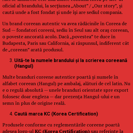
oficial al brandului, la secțiunea „About” / „Our story”, și
caută unde a fost fondat și unde își are sediul compania.
Un brand coreean autentic va avea rădăcinile în Coreea de
Sud — fondatori coreeni, sediu în Seul sau alt oraș coreean,
o poveste ancorată acolo. Dacă „povestea” te duce în
Budapesta, Paris sau California, ai răspunsul, indiferent cât
de „coreean” arată produsul.
Uită-te la numele brandului și la scrierea coreeană
(Hangul)
Multe branduri coreene autentice poartă și numele în
alfabet coreean (Hangul) pe ambalaj, alături de cel latin. Nu
e o regulă absolută — unele branduri orientate spre export
folosesc doar engleza — dar prezența Hangul-ului e un
semn în plus de origine reală.
Caută marca KC (Korea Certification)
Produsele conforme cu reglementările coreene poartă
adesea logo-ul
KC (Korea Certification)
sau referințe la