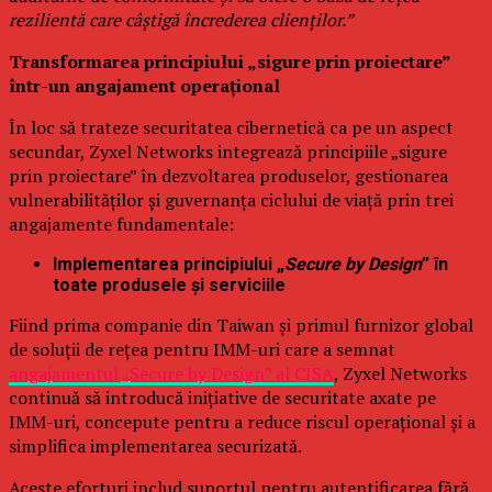
rezilientă care câștigă încrederea clienților.”
Transformarea principiului „sigure prin proiectare”
într-un angajament operațional
În loc să trateze securitatea cibernetică ca pe un aspect
secundar, Zyxel Networks integrează principiile „sigure
prin proiectare” în dezvoltarea produselor, gestionarea
vulnerabilităților și guvernanța ciclului de viață prin trei
angajamente fundamentale:
Implementarea principiului „
Secure by Design
” în
toate produsele și serviciile
Fiind prima companie din Taiwan și primul furnizor global
de soluții de rețea pentru IMM-uri care a semnat
angajamentul „Secure by Design” al CISA
, Zyxel Networks
continuă să introducă inițiative de securitate axate pe
IMM-uri, concepute pentru a reduce riscul operațional și a
simplifica implementarea securizată.
Aceste eforturi includ suportul pentru autentificarea fără