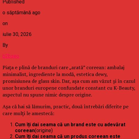
Published
o săptămână ago
on
iulie 30, 2026
By
b2bseo
Piața e plină de branduri care „arată” coreean: ambalaj
minimalist, ingrediente la modă, estetica dewy,
promisiunea de glass skin. Dar, așa cum am văzut și în cazul
unor branduri europene confundate constant cu K-Beauty,
aspectul nu spune nimic despre origine.
Așa că hai să lămurim, practic, două întrebări diferite pe
care mulți le amestecă:
Cum îți dai seama că un brand este cu adevărat
coreean
(origine)
Cum îți dai seama că un produs coreean este