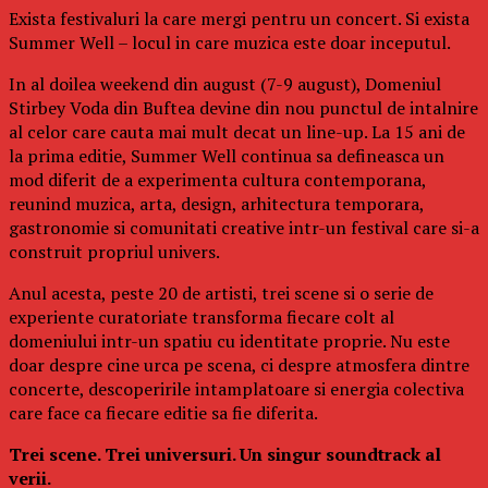
Exista festivaluri la care mergi pentru un concert. Si exista
Summer Well – locul in care muzica este doar inceputul.
In al doilea weekend din august (7-9 august), Domeniul
Stirbey Voda din Buftea devine din nou punctul de intalnire
al celor care cauta mai mult decat un line-up. La 15 ani de
la prima editie, Summer Well continua sa defineasca un
mod diferit de a experimenta cultura contemporana,
reunind muzica, arta, design, arhitectura temporara,
gastronomie si comunitati creative intr-un festival care si-a
construit propriul univers.
Anul acesta, peste 20 de artisti, trei scene si o serie de
experiente curatoriate transforma fiecare colt al
domeniului intr-un spatiu cu identitate proprie. Nu este
doar despre cine urca pe scena, ci despre atmosfera dintre
concerte, descoperirile intamplatoare si energia colectiva
care face ca fiecare editie sa fie diferita.
Trei scene. Trei universuri. Un singur soundtrack al
verii.