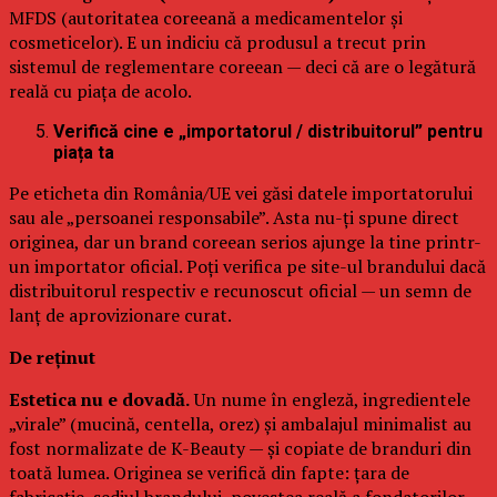
MFDS (autoritatea coreeană a medicamentelor și
cosmeticelor). E un indiciu că produsul a trecut prin
sistemul de reglementare coreean — deci că are o legătură
reală cu piața de acolo.
Verifică cine e „importatorul / distribuitorul” pentru
piața ta
Pe eticheta din România/UE vei găsi datele importatorului
sau ale „persoanei responsabile”. Asta nu-ți spune direct
originea, dar un brand coreean serios ajunge la tine printr-
un importator oficial. Poți verifica pe site-ul brandului dacă
distribuitorul respectiv e recunoscut oficial — un semn de
lanț de aprovizionare curat.
De reținut
Estetica nu e dovadă.
Un nume în engleză, ingredientele
„virale” (mucină, centella, orez) și ambalajul minimalist au
fost normalizate de K-Beauty — și copiate de branduri din
toată lumea. Originea se verifică din fapte: țara de
fabricație, sediul brandului, povestea reală a fondatorilor.