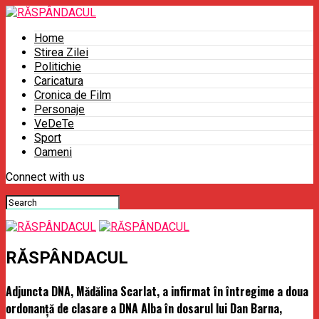
Home
Stirea Zilei
Politichie
Caricatura
Cronica de Film
Personaje
VeDeTe
Sport
Oameni
Connect with us
RĂSPÂNDACUL
Adjuncta DNA, Mădălina Scarlat, a infirmat în întregime a doua
ordonanţă de clasare a DNA Alba în dosarul lui Dan Barna,