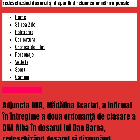
redeschizând dosarul şi dispunând reluarea urmăririi penale
Home
Stirea Zilei
Politichie
Caricatura
Cronica de Film
Personaje
VeDeTe
Sport
Oameni
Uncategorized
Adjuncta DNA, Mădălina Scarlat, a infirmat
în întregime a doua ordonanţă de clasare a
DNA Alba în dosarul lui Dan Barna,
redeschizând dosarul şi dispunând