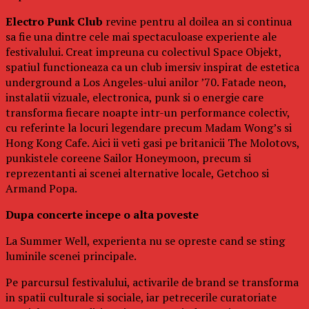
Electro Punk Club
revine pentru al doilea an si continua
sa fie una dintre cele mai spectaculoase experiente ale
festivalului. Creat impreuna cu colectivul Space Objekt,
spatiul functioneaza ca un club imersiv inspirat de estetica
underground a Los Angeles-ului anilor ’70. Fatade neon,
instalatii vizuale, electronica, punk si o energie care
transforma fiecare noapte intr-un performance colectiv,
cu referinte la locuri legendare precum Madam Wong’s si
Hong Kong Cafe. Aici ii veti gasi pe britanicii The Molotovs,
punkistele coreene Sailor Honeymoon, precum si
reprezentanti ai scenei alternative locale, Getchoo si
Armand Popa.
Dupa concerte incepe o alta poveste
La Summer Well, experienta nu se opreste cand se sting
luminile scenei principale.
Pe parcursul festivalului, activarile de brand se transforma
in spatii culturale si sociale, iar petrecerile curatoriate