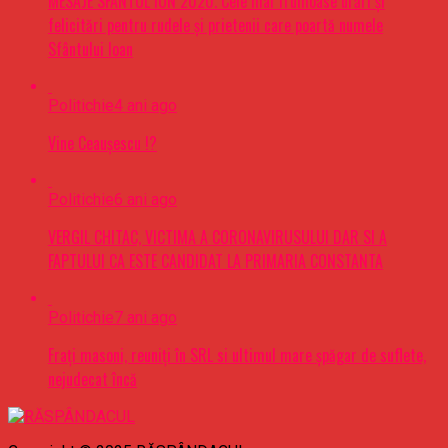
MESAJE SFÂNTUL ION 2020. Cele mai frumoase urări şi
felicitări pentru rudele şi prietenii care poartă numele
Sfântului Ioan
Politichie
4 ani ago
Vine Ceaușescu !?
Politichie
6 ani ago
VERGIL CHITAC, VICTIMA A CORONAVIRUSULUI DAR SI A
FAPTULUI CA ESTE CANDIDAT LA PRIMARIA CONSTANTA
Politichie
7 ani ago
Frați masoni, reuniți în SRL si ultimul mare șpăgar de suflete,
nejudecat încă