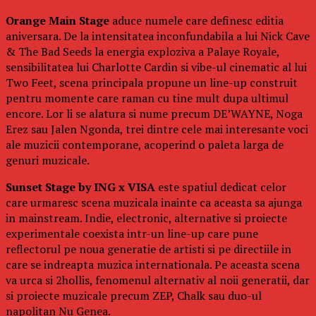
Orange Main Stage
aduce numele care definesc editia
aniversara. De la intensitatea inconfundabila a lui Nick Cave
& The Bad Seeds la energia exploziva a Palaye Royale,
sensibilitatea lui Charlotte Cardin si vibe-ul cinematic al lui
Two Feet, scena principala propune un line-up construit
pentru momente care raman cu tine mult dupa ultimul
encore. Lor li se alatura si nume precum DE’WAYNE, Noga
Erez sau Jalen Ngonda, trei dintre cele mai interesante voci
ale muzicii contemporane, acoperind o paleta larga de
genuri muzicale.
Sunset Stage by ING x VISA
este spatiul dedicat celor
care urmaresc scena muzicala inainte ca aceasta sa ajunga
in mainstream. Indie, electronic, alternative si proiecte
experimentale coexista intr-un line-up care pune
reflectorul pe noua generatie de artisti si pe directiile in
care se indreapta muzica internationala. Pe aceasta scena
va urca si 2hollis, fenomenul alternativ al noii generatii, dar
si proiecte muzicale precum ZEP, Chalk sau duo-ul
napolitan Nu Genea.