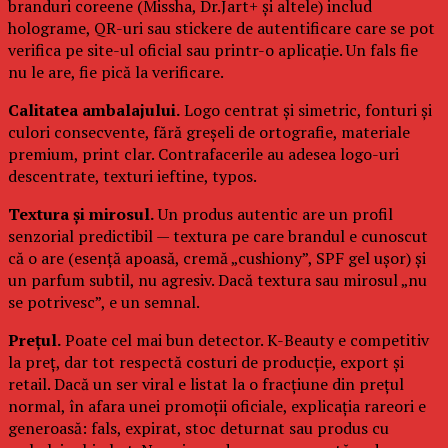
branduri coreene (Missha, Dr.Jart+ și altele) includ
holograme, QR-uri sau stickere de autentificare care se pot
verifica pe site-ul oficial sau printr-o aplicație. Un fals fie
nu le are, fie pică la verificare.
Calitatea ambalajului.
Logo centrat și simetric, fonturi și
culori consecvente, fără greșeli de ortografie, materiale
premium, print clar. Contrafacerile au adesea logo-uri
descentrate, texturi ieftine, typos.
Textura și mirosul.
Un produs autentic are un profil
senzorial predictibil — textura pe care brandul e cunoscut
că o are (esență apoasă, cremă „cushiony”, SPF gel ușor) și
un parfum subtil, nu agresiv. Dacă textura sau mirosul „nu
se potrivesc”, e un semnal.
Prețul.
Poate cel mai bun detector. K-Beauty e competitiv
la preț, dar tot respectă costuri de producție, export și
retail. Dacă un ser viral e listat la o fracțiune din prețul
normal, în afara unei promoții oficiale, explicația rareori e
generoasă: fals, expirat, stoc deturnat sau produs cu