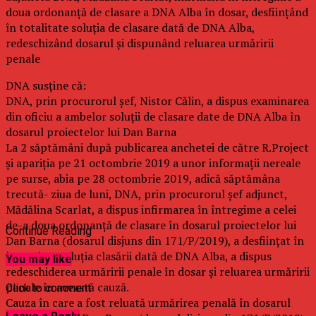
doua ordonanţă de clasare a DNA Alba în dosar, desfiinţând
în totalitate soluţia de clasare dată de DNA Alba,
redeschizând dosarul şi dispunând reluarea urmăririi
penale
DNA susţine că:
DNA, prin procurorul şef, Nistor Călin, a dispus examinarea
din oficiu a ambelor soluţii de clasare date de DNA Alba în
dosarul proiectelor lui Dan Barna
La 2 săptămâni după publicarea anchetei de către R.Project
şi apariţia pe 21 octombrie 2019 a unor informaţii nereale
pe surse, abia pe 28 octombrie 2019, adică săptămâna
trecută- ziua de luni, DNA, prin procurorul şef adjunct,
Mădălina Scarlat, a dispus infirmarea în întregime a celei
de-a doua ordonanţă de clasare în dosarul proiectelor lui
Continue Reading
Dan Barna (dosarul disjuns din 171/P/2019), a desfiinţat în
întregime soluţia clasării dată de DNA Alba, a dispus
You may like
redeschiderea urmăririi penale în dosar şi reluarea urmăririi
penale în această cauză.
Click to comment
Cauza în care a fost reluată urmărirea penală în dosarul