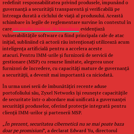
redefinit responsabilitatea privind produsele, impunând o
guvernanță a securității transparentă și verificabilă pe
întreaga durată a ciclului de viață al produsului. Această
schimbare în legile de reglementare survine în contextul în
care
un studiu realizat de Mandiant
evidențiază
vulnerabilitățile software ca fiind principala cale de atac
inițial, subliniind că actorii rău intenționați utilizează acum
inteligența artificială pentru a accelera aceste
atacuri. Pentru IMM-urile și furnizorii de servicii de
gestionare (MSP) cu resurse limitate, alegerea unor
furnizori de încredere, cu capacități mature de guvernanță
a securității, a devenit mai importantă ca niciodată.
În urma unei serii de îmbunătățiri recente aduse
portofoliului său, Zyxel Networks își reunește capacitățile
de securitate într-o abordare mai unificată a guvernanței
securității produselor, oferind protecție integrată pentru
clienții IMM-urilor și partenerii MSP.
„În prezent, securitatea cibernetică nu se mai poate baza
doar pe promisiuni
”, a declarat Edward Yu, directorul