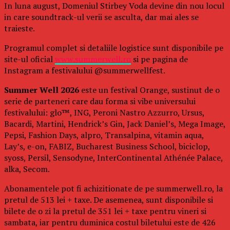
In luna august, Domeniul Stirbey Voda devine din nou locul
in care soundtrack-ul verii se asculta, dar mai ales se
traieste.
Programul complet si detaliile logistice sunt disponibile pe
site-ul oficial
www.summerwell.ro
si pe pagina de
Instagram a festivalului @summerwellfest.
Summer Well 2026
este un festival Orange, sustinut de o
serie de parteneri care dau forma si vibe universului
festivalului: glo™, ING, Peroni Nastro Azzurro, Ursus,
Bacardi, Martini, Hendrick’s Gin, Jack Daniel’s, Mega Image,
Pepsi, Fashion Days, alpro, Transalpina, vitamin aqua,
Lay’s, e-on, FABIZ, Bucharest Business School, biciclop,
syoss, Persil, Sensodyne, InterContinental Athénée Palace,
alka, Secom.
Abonamentele pot fi achizitionate de pe summerwell.ro, la
pretul de 513 lei + taxe. De asemenea, sunt disponibile si
bilete de o zi la pretul de 351 lei + taxe pentru vineri si
sambata, iar pentru duminica costul biletului este de 426