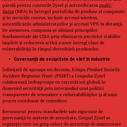
parolă pentru conturile Zyxel și autentificarea
multi-
factor
(MFA) în întregul portofoliu de produse al companiei
și în serviciile conexe, inclusiv accesul wireless,
autentificările administratorilor și accesul VPN la distanță.
De asemenea, compania se aliniază principiilor
fundamentale ale CISA prin eliminarea parolelor stabilite
implicit și reducerea activă a unor întregi clase de
vulnerabilități în timpul dezvoltării produselor.
Guvernanță de securitate de vârf în industrie
Înființată de aproape un deceniu, Echipa
Product Security
Incident Response Team
(PSIRT) a Grupului Zyxel
colaborează îndeaproape cu cercetătorii globali în
domeniul securității prin intermediul unei politici
transparente de semnalare a vulnerabilităților și al unui
proces coordonat de remediere.
Recunoscut pentru standardele sale riguroase de
guvernanță în materie de securitate, Grupul Zyxel se
regăsește într-un grup select de autorități de numerotare