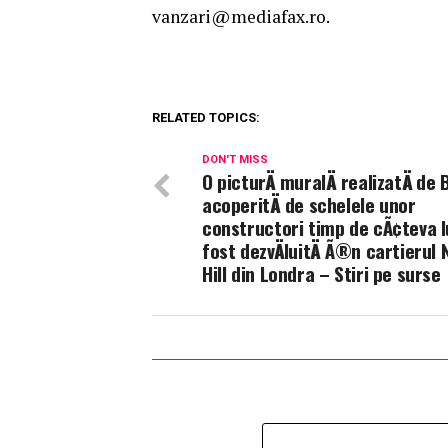
vanzari@mediafax.ro.
RELATED TOPICS:
DON'T MISS
O picturÄ muralÄ realizatÄ de
acoperitÄ de schelele unor
constructori timp de cÃ¢teva l
fost dezvÄluitÄ Ã®n cartierul 
Hill din Londra – Stiri pe surse