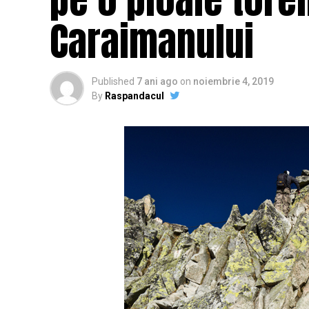
Caraimanului
Published
7 ani ago
on
noiembrie 4, 2019
By
Raspandacul