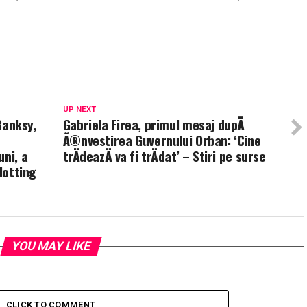
UP NEXT
 Banksy,
Gabriela Firea, primul mesaj dupÄ
Ã®nvestirea Guvernului Orban: ‘Cine
uni, a
trÄdeazÄ va fi trÄdat’ – Stiri pe surse
Notting
YOU MAY LIKE
CLICK TO COMMENT