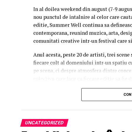
In al doilea weekend din august (7-9 augu
nou punctul de intalnire al celor care caut
editie, Summer Well continua sa defineasc
contemporana, reunind muzica, arta, desig
comunitati creative intr-un festival care s
Anul acesta, peste 20 de artisti, trei scene
fiecare colt al domeniului intr-un spatiu c
pe scena, ci despre atmosfera dintre conce
colectiva care face ca fiecare editie sa fie d
Trei scene. Trei universuri. Un singur 
CON
Orange Main Stage
aduce numele care de
inconfundabila a lui Nick Cave & The Bad 
sensibilitatea lui Charlotte Cardin si vibe
UNCATEGORIZED
propune un line-up construit pentru mome