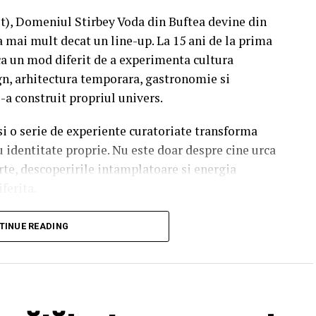
st), Domeniul Stirbey Voda din Buftea devine din
a mai mult decat un line-up. La 15 ani de la prima
a un mod diferit de a experimenta cultura
n, arhitectura temporara, gastronomie si
i-a construit propriul univers.
 si o serie de experiente curatoriate transforma
u identitate proprie. Nu este doar despre cine urca
rte, descoperirile intamplatoare si energia
iferita.
soundtrack al verii.
TINUE READING
finesc editia aniversara. De la intensitatea
Seeds la energia exploziva a Palaye Royale,
-ul cinematic al lui Two Feet, scena principala
nte care raman cu tine mult dupa ultimul encore.