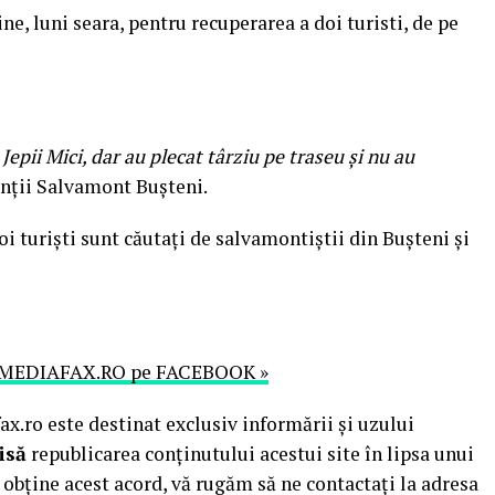
ne, luni seara, pentru recuperarea a doi turisti, de pe
 Jepii Mici, dar au plecat târziu pe traseu şi nu au
anţii Salvamont Buşteni.
doi turişti sunt căutaţi de salvamontiştii din Buşteni şi
MEDIAFAX.RO pe FACEBOOK »
.ro este destinat exclusiv informării și uzului
isă
republicarea conținutului acestui site în lipsa unui
obține acest acord, vă rugăm să ne contactați la adresa