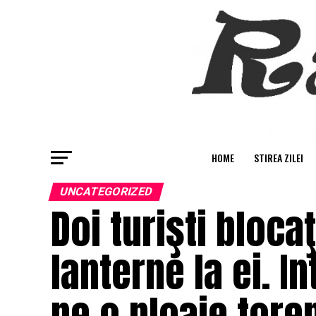
HOME
STIREA ZILEI
UNCATEGORIZED
Doi turişti blocaţ
lanterne la ei. I
pe o ploaie tore