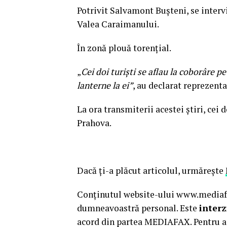
Potrivit Salvamont Buşteni, se intervi
Valea Caraimanului.
În zonă plouă torenţial.
„
Cei doi turişti se aflau la coborâre pe
lanterne la ei”
, au declarat reprezent
La ora transmiterii acestei ştiri, cei 
Prahova.
Dacă ţi-a plăcut articolul, urmăreşte
Conținutul website-ului www.mediafax
dumneavoastră personal. Este
interz
acord din partea MEDIAFAX. Pentru a 