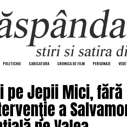
POLITICHIE
CARICATURA
CRONICA DE FILM
PERSONAJE
VEDE
i pe Jepii Mici, fără
ntervenţie a Salvamo
nţială pe Valea