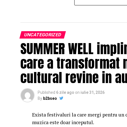
UNCATEGORIZED
SUMMER WELL impline
care a transformat 
cultural revine in a
Published
6 zile ago
on
iulie 31, 2026
By
b2bseo
Exista festivaluri la care mergi pentru un 
muzica este doar inceputul.