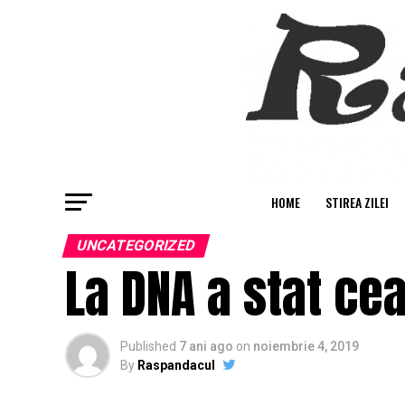
HOME
STIREA ZILEI
UNCATEGORIZED
La DNA a stat ce
Published
7 ani ago
on
noiembrie 4, 2019
By
Raspandacul