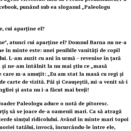
cebook, punând sub ea sloganul „Paleologu
, cui aparține el?
ne”, atunci cui aparține el? Domnul Barna nu ne-a
e în minte este: unei penibile vanități de copil
lui. L-am auzit cu ani în urmă – revenise în țară
i ne-am întâlnit la nu mai știu ce „masă
e care m-a amuțit: „Eu am stat la masă cu regi și
de carte de vizită. Păi și Ceaușeștii, mi-a venit să-i
liei și asta nu i-a făcut mai breji!
Toader Paleologu aduce o notă de pitoresc.
țiș să se joace de-a oamenii mari. Ca să atragă
pierde simțul ridicolului. Având în minte mari topoi
oriei tatălui, invocă, încurcându-le între ele,