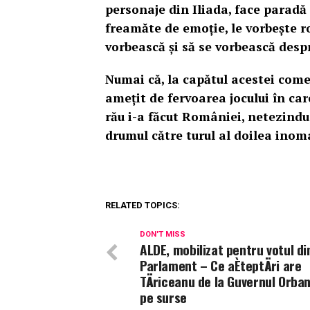
personaje din Iliada, face paradă 
freamăte de emoție, le vorbește r
vorbească și să se vorbească despr
Numai că, la capătul acestei comed
amețit de fervoarea jocului în car
rău i-a făcut României, netezindu-
drumul către turul al doilea inom
RELATED TOPICS:
DON'T MISS
ALDE, mobilizat pentru votul di
Parlament – Ce aÈteptÄri are
TÄriceanu de la Guvernul Orban
pe surse