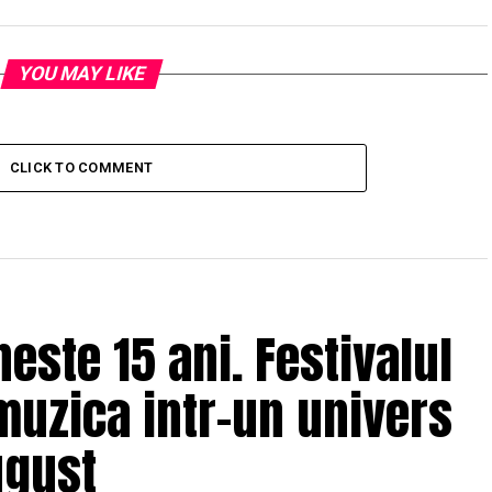
YOU MAY LIKE
CLICK TO COMMENT
ste 15 ani. Festivalul
muzica intr-un univers
ugust