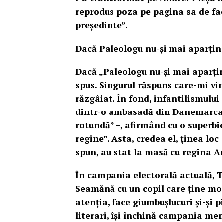
reprodus poza pe pagina sa de fa
președinte”.
Dacă Paleologu nu-și mai aparține
Dacă „Paleologu nu-și mai aparți
spus. Singurul răspuns care-mi vin
răzgâiat. În fond, infantilismului 
dintr-o ambasadă din Danemarca ș
rotundă” –, afirmând cu o superbi
regine”. Asta, credea el, ținea loc 
spun, au stat la masă cu regina Ang
În campania electorală actuală, 
Seamănă cu un copil care ține mor
atenția, face giumbușlucuri și-și 
literari, își închină campania mem