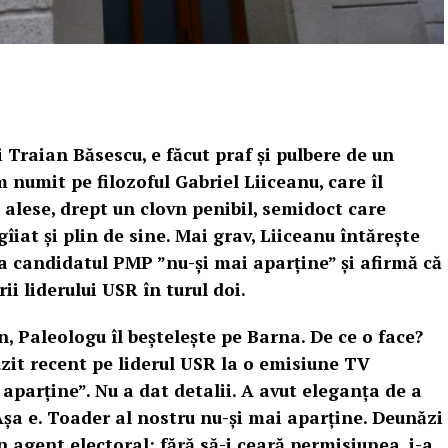
 Traian Băsescu, e făcut praf și pulbere de un
m numit pe filozoful Gabriel Liiceanu, care îl
te alese, drept un clovn penibil, semidoct care
îiat și plin de sine. Mai grav, Liiceanu întărește
a candidatul PMP ”nu-și mai aparține” și afirmă că
ii liderului USR în turul doi.
, Paleologu îl beștelește pe Barna. De ce o face?
zit recent pe liderul USR la o emisiune TV
aparține”. Nu a dat detalii. A avut eleganța de a
șa e. Toader al nostru nu-și mai aparține. Deunăzi
 agent electoral: fără să-i ceară permisiunea, i-a