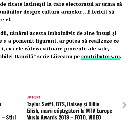
de citate latinești la care electoratul ar urma să
omânilor despre cultura armelor… E fericit să
e el.
ii, tânărul acesta îmbolnăvit de sine însuși și
e s-a pomenit figurant, ar putea să realizeze ce
i, cu cele câteva viitoare procente ale sale,
abilei Dăncilă” scrie Liiceanu pe
contributors.ro
.
UP NEXT
n
Taylor Swift, BTS, Halsey şi Billie
Eilish, marii câştigători la MTV Europe
 – Stiri
Music Awards 2019 – FOTO, VIDEO