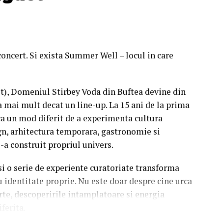
concert. Si exista Summer Well – locul in care
st), Domeniul Stirbey Voda din Buftea devine din
a mai mult decat un line-up. La 15 ani de la prima
a un mod diferit de a experimenta cultura
n, arhitectura temporara, gastronomie si
i-a construit propriul univers.
 si o serie de experiente curatoriate transforma
u identitate proprie. Nu este doar despre cine urca
rte, descoperirile intamplatoare si energia
iferita.