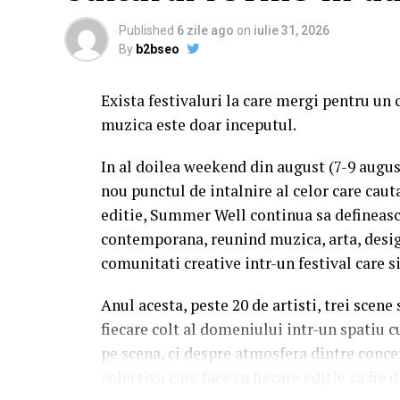
Published
6 zile ago
on
iulie 31, 2026
By
b2bseo
Exista festivaluri la care mergi pentru un 
muzica este doar inceputul.
In al doilea weekend din august (7-9 augu
nou punctul de intalnire al celor care caut
editie, Summer Well continua sa defineasc
contemporana, reunind muzica, arta, desig
comunitati creative intr-un festival care s
Anul acesta, peste 20 de artisti, trei scene
fiecare colt al domeniului intr-un spatiu c
pe scena, ci despre atmosfera dintre conce
colectiva care face ca fiecare editie sa fie d