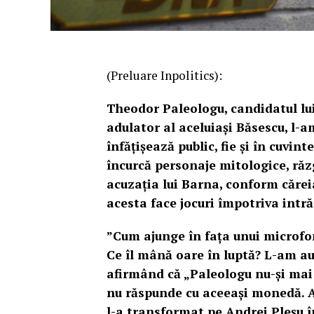
(Preluare Inpolitics):
Theodor Paleologu, candidatul lui
adulator al aceluiași Băsescu, l-a
înfățișează public, fie și în cuvin
încurcă personaje mitologice, răzg
acuzația lui Barna, conform cărei
acesta face jocuri împotriva intrăr
”Cum ajunge în fața unui microfon
Ce îl mână oare în luptă? L-am au
afirmând că „Paleologu nu-și mai 
nu răspunde cu aceeași monedă. A
l-a transformat pe Andrei Pleșu în