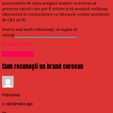
protocoalele de rețea nesigure înainte ca acestea să
genereze riscuri care pot fi evitate și să mențină reziliența
cibernetică în conformitate cu viitoarele cerințe prevăzute
de CRA al UE.
Pentru mai multe informații, vă rugăm să
vizitați
https://www.zyxel.com/global/en
Continue Reading
Uncategorized
Cum recunoști un brand coreean
Published
o săptămână ago
on