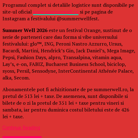
Programul complet si detaliile logistice sunt disponibile pe
site-ul oficial
www.summerwell.ro
si pe pagina de
Instagram a festivalului @summerwellfest.
Summer Well 2026
este un festival Orange, sustinut de o
serie de parteneri care dau forma si vibe universului
festivalului: glo™, ING, Peroni Nastro Azzurro, Ursus,
Bacardi, Martini, Hendrick’s Gin, Jack Daniel’s, Mega Image,
Pepsi, Fashion Days, alpro, Transalpina, vitamin aqua,
Lay’s, e-on, FABIZ, Bucharest Business School, biciclop,
syoss, Persil, Sensodyne, InterContinental Athénée Palace,
alka, Secom.
Abonamentele pot fi achizitionate de pe summerwell.ro, la
pretul de 513 lei + taxe. De asemenea, sunt disponibile si
bilete de o zi la pretul de 351 lei + taxe pentru vineri si
sambata, iar pentru duminica costul biletului este de 426
lei + taxe.
Continue Reading