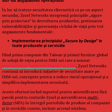
într-un angajament operațional
În loc să trateze securitatea cibernetică ca pe un aspect
secundar, Zyxel Networks integrează principiile „sigure
prin proiectare” în dezvoltarea produselor, gestionarea
vulnerabilităților și guvernanța ciclului de viață prin trei
angajamente fundamentale:
Implementarea principiului „
Secure by Design
” în
toate produsele și serviciile
Fiind prima companie din Taiwan și primul furnizor global
de soluții de rețea pentru IMM-uri care a semnat
angajamentul „Secure by Design” al CISA
, Zyxel Networks
continuă să introducă inițiative de securitate axate pe
IMM-uri, concepute pentru a reduce riscul operațional și a
simplifica implementarea securizată.
Aceste eforturi includ suportul pentru autentificarea fără
parolă pentru conturile Zyxel și autentificarea
multi-
factor
(MFA) în întregul portofoliu de produse al companiei
și în serviciile conexe, inclusiv accesul wireless,