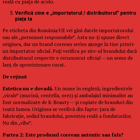
reală cu piața de acolo.
Verifică cine e „importatorul / distribuitorul” pentru
piața ta
Pe eticheta din România/UE vei găsi datele importatorului
sau ale „persoanei responsabile”. Asta nu-ți spune direct
originea, dar un brand coreean serios ajunge la tine printr-
un importator oficial. Poți verifica pe site-ul brandului dacă
distribuitorul respectiv e recunoscut oficial — un semn de
lanț de aprovizionare curat.
De reținut
Estetica nu e dovadă.
Un nume în engleză, ingredientele
„virale” (mucină, centella, orez) și ambalajul minimalist au
fost normalizate de K-Beauty — și copiate de branduri din
toată lumea. Originea se verifică din fapte: țara de
fabricație, sediul brandului, povestea reală a fondatorilor.
Nu din „vibe”.
Partea 2: Este produsul coreean autentic sau fals?