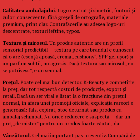
Calitatea ambalajului.
Logo centrat și simetric, fonturi și
culori consecvente, fără greșeli de ortografie, materiale
premium, print clar. Contrafacerile au adesea logo-uri
descentrate, texturi ieftine, typos.
Textura și mirosul.
Un produs autentic are un profil
senzorial predictibil — textura pe care brandul e cunoscut
că o are (esență apoasă, cremă „cushiony”, SPF gel ușor) și
un parfum subtil, nu agresiv. Dacă textura sau mirosul „nu
se potrivesc”, e un semnal.
Prețul.
Poate cel mai bun detector. K-Beauty e competitiv
la preț, dar tot respectă costuri de producție, export și
retail. Dacă un ser viral e listat la o fracțiune din prețul
normal, în afara unei promoții oficiale, explicația rareori e
generoasă: fals, expirat, stoc deturnat sau produs cu
ambalaj schimbat. Nu orice reducere e suspectă — dar un
preț „de mister” pentru un produs foarte căutat, da.
Vânzătorul.
Cel mai important pas preventiv. Cumpără de