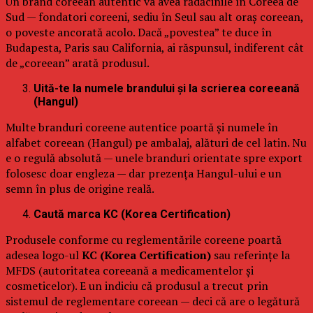
Un brand coreean autentic va avea rădăcinile în Coreea de
Sud — fondatori coreeni, sediu în Seul sau alt oraș coreean,
o poveste ancorată acolo. Dacă „povestea” te duce în
Budapesta, Paris sau California, ai răspunsul, indiferent cât
de „coreean” arată produsul.
Uită-te la numele brandului și la scrierea coreeană
(Hangul)
Multe branduri coreene autentice poartă și numele în
alfabet coreean (Hangul) pe ambalaj, alături de cel latin. Nu
e o regulă absolută — unele branduri orientate spre export
folosesc doar engleza — dar prezența Hangul-ului e un
semn în plus de origine reală.
Caută marca KC (Korea Certification)
Produsele conforme cu reglementările coreene poartă
adesea logo-ul
KC (Korea Certification)
sau referințe la
MFDS (autoritatea coreeană a medicamentelor și
cosmeticelor). E un indiciu că produsul a trecut prin
sistemul de reglementare coreean — deci că are o legătură