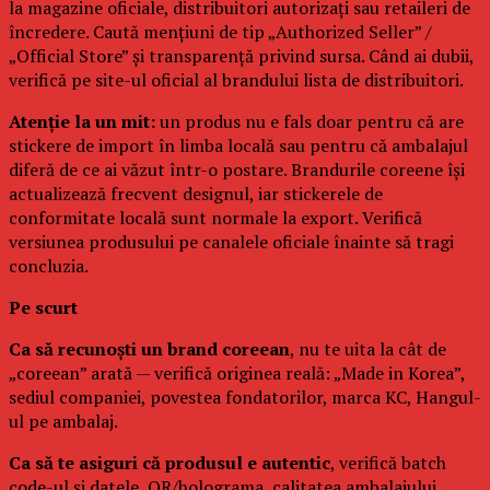
la magazine oficiale, distribuitori autorizați sau retaileri de
încredere. Caută mențiuni de tip „Authorized Seller” /
„Official Store” și transparență privind sursa. Când ai dubii,
verifică pe site-ul oficial al brandului lista de distribuitori.
Atenție la un mit:
un produs nu e fals doar pentru că are
stickere de import în limba locală sau pentru că ambalajul
diferă de ce ai văzut într-o postare. Brandurile coreene își
actualizează frecvent designul, iar stickerele de
conformitate locală sunt normale la export. Verifică
versiunea produsului pe canalele oficiale înainte să tragi
concluzia.
Pe scurt
Ca să recunoști un brand coreean
, nu te uita la cât de
„coreean” arată — verifică originea reală: „Made in Korea”,
sediul companiei, povestea fondatorilor, marca KC, Hangul-
ul pe ambalaj.
Ca să te asiguri că produsul e autentic
, verifică batch
code-ul și datele, QR/holograma, calitatea ambalajului,