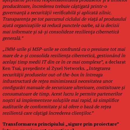
producătoare, încrederea trebuie câștigată printr-o
guvernanță a securității verificabilă și aplicată zilnic.
Transparența pe tot parcursul ciclului de viață al produsului
ajută organizațiile să reducă punctele oarbe, să ia decizii
mai informate și să-și consolideze reziliența cibernetică
generală.”
„IMM-urile și MSP-urile se confruntă cu o presiune tot mai
mare de a-și consolida reziliența cibernetică, gestionând în
același timp medii IT din ce în ce mai complexe”,
a declarat
Ken Tsai, președinte al Zyxel Networks.
„Integrarea
securității produselor out-of-the-box în întreaga
infrastructură de rețea minimizează necesitatea unor
configurări manuale de securizare ulterioare, costisitoare și
consumatoare de timp. Acest lucru le permite partenerilor
noștri să implementeze soluțiile mai rapid, să simplifice
auditurile de conformitate și să ofere o bază de rețea
rezilientă care câștigă încrederea clienților.”
Transformarea principiului „sigure prin proiectare”