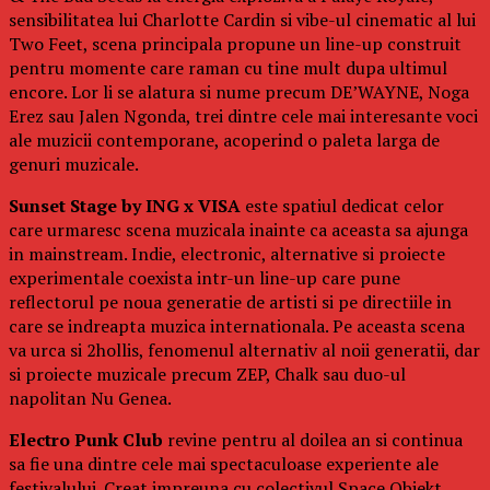
sensibilitatea lui Charlotte Cardin si vibe-ul cinematic al lui
Two Feet, scena principala propune un line-up construit
pentru momente care raman cu tine mult dupa ultimul
encore. Lor li se alatura si nume precum DE’WAYNE, Noga
Erez sau Jalen Ngonda, trei dintre cele mai interesante voci
ale muzicii contemporane, acoperind o paleta larga de
genuri muzicale.
Sunset Stage by ING x VISA
este spatiul dedicat celor
care urmaresc scena muzicala inainte ca aceasta sa ajunga
in mainstream. Indie, electronic, alternative si proiecte
experimentale coexista intr-un line-up care pune
reflectorul pe noua generatie de artisti si pe directiile in
care se indreapta muzica internationala. Pe aceasta scena
va urca si 2hollis, fenomenul alternativ al noii generatii, dar
si proiecte muzicale precum ZEP, Chalk sau duo-ul
napolitan Nu Genea.
Electro Punk Club
revine pentru al doilea an si continua
sa fie una dintre cele mai spectaculoase experiente ale
festivalului. Creat impreuna cu colectivul Space Objekt,