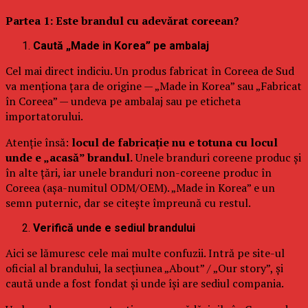
Partea 1: Este brandul cu adevărat coreean?
Caută „Made in Korea” pe ambalaj
Cel mai direct indiciu. Un produs fabricat în Coreea de Sud
va menționa țara de origine — „Made in Korea” sau „Fabricat
în Coreea” — undeva pe ambalaj sau pe eticheta
importatorului.
Atenție însă:
locul de fabricație nu e totuna cu locul
unde e „acasă” brandul.
Unele branduri coreene produc și
în alte țări, iar unele branduri non-coreene produc în
Coreea (așa-numitul ODM/OEM). „Made in Korea” e un
semn puternic, dar se citește împreună cu restul.
Verifică unde e sediul brandului
Aici se lămuresc cele mai multe confuzii. Intră pe site-ul
oficial al brandului, la secțiunea „About” / „Our story”, și
caută unde a fost fondat și unde își are sediul compania.