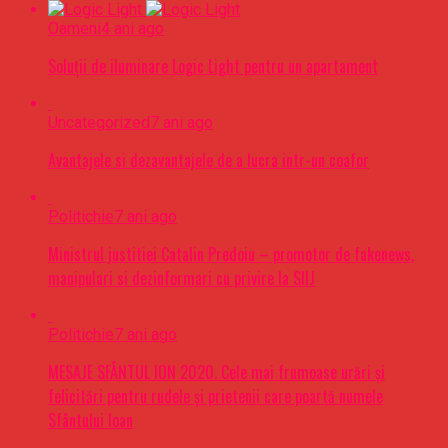
Oameni
4 ani ago
Soluții de iluminare Logic Light pentru un apartament
Uncategorized
7 ani ago
Avantajele si dezavantajele de a lucra intr-un coafor
Politichie
7 ani ago
Ministrul justitiei Catalin Predoiu – promotor de fakenews,
manipulari si dezinformari cu privire la SIIJ
Politichie
7 ani ago
MESAJE SFÂNTUL ION 2020. Cele mai frumoase urări şi
felicitări pentru rudele şi prietenii care poartă numele
Sfântului Ioan