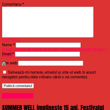
Comentariu
*
Raspandacul.ro
Related Topics:
Up Next
Droguri la DNA! – Ziarul Incisiv de Prahova
Don't Miss
Nume
*
Primele mesaje din spaţiul interstelar, transmise de sonda Voyager 2
Email
*
a NASA, lansată în 1977
Site web
Salvează-mi numele, emailul și site-ul web în acest
navigator pentru data viitoare când o să comentez.
Uncategorized
SUMMER WELL implineste 15 ani. Festivalul