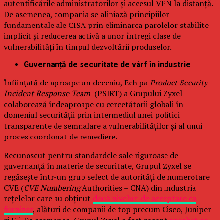
autentificările administratorilor și accesul VPN la distanță.
De asemenea, compania se aliniază principiilor
fundamentale ale CISA prin eliminarea parolelor stabilite
implicit și reducerea activă a unor întregi clase de
vulnerabilități în timpul dezvoltării produselor.
Guvernanță de securitate de vârf în industrie
Înființată de aproape un deceniu, Echipa
Product Security
Incident Response Team
(PSIRT) a Grupului Zyxel
colaborează îndeaproape cu cercetătorii globali în
domeniul securității prin intermediul unei politici
transparente de semnalare a vulnerabilităților și al unui
proces coordonat de remediere.
Recunoscut pentru standardele sale riguroase de
guvernanță în materie de securitate, Grupul Zyxel se
regăsește într-un grup select de autorități de numerotare
CVE (
CVE Numbering
Authorities – CNA) din industria
rețelelor care au obținut
două niveluri de acceptare ca
furnizor
, alături de companii de top precum Cisco, Juniper