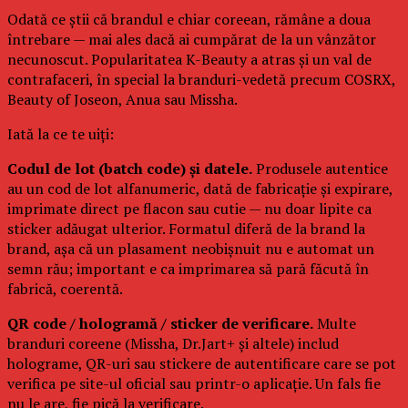
Odată ce știi că brandul e chiar coreean, rămâne a doua
întrebare — mai ales dacă ai cumpărat de la un vânzător
necunoscut. Popularitatea K-Beauty a atras și un val de
contrafaceri, în special la branduri-vedetă precum COSRX,
Beauty of Joseon, Anua sau Missha.
Iată la ce te uiți:
Codul de lot (batch code) și datele.
Produsele autentice
au un cod de lot alfanumeric, dată de fabricație și expirare,
imprimate direct pe flacon sau cutie — nu doar lipite ca
sticker adăugat ulterior. Formatul diferă de la brand la
brand, așa că un plasament neobișnuit nu e automat un
semn rău; important e ca imprimarea să pară făcută în
fabrică, coerentă.
QR code / hologramă / sticker de verificare.
Multe
branduri coreene (Missha, Dr.Jart+ și altele) includ
holograme, QR-uri sau stickere de autentificare care se pot
verifica pe site-ul oficial sau printr-o aplicație. Un fals fie
nu le are, fie pică la verificare.