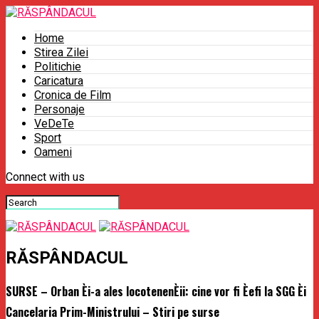
Home
Stirea Zilei
Politichie
Caricatura
Cronica de Film
Personaje
VeDeTe
Sport
Oameni
Connect with us
RĂSPÂNDACUL
SURSE – Orban Èi-a ales locotenenÈii: cine vor fi Èefi la SGG Èi
Cancelaria Prim-Ministrului – Stiri pe surse