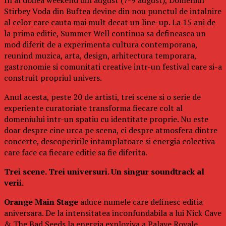
Stirbey Voda din Buftea devine din nou punctul de intalnire
al celor care cauta mai mult decat un line-up. La 15 ani de
la prima editie, Summer Well continua sa defineasca un
mod diferit de a experimenta cultura contemporana,
reunind muzica, arta, design, arhitectura temporara,
gastronomie si comunitati creative intr-un festival care si-a
construit propriul univers.
Anul acesta, peste 20 de artisti, trei scene si o serie de
experiente curatoriate transforma fiecare colt al
domeniului intr-un spatiu cu identitate proprie. Nu este
doar despre cine urca pe scena, ci despre atmosfera dintre
concerte, descoperirile intamplatoare si energia colectiva
care face ca fiecare editie sa fie diferita.
Trei scene. Trei universuri. Un singur soundtrack al
verii.
Orange Main Stage
aduce numele care definesc editia
aniversara. De la intensitatea inconfundabila a lui Nick Cave
& The Bad Seeds la energia exploziva a Palaye Royale,