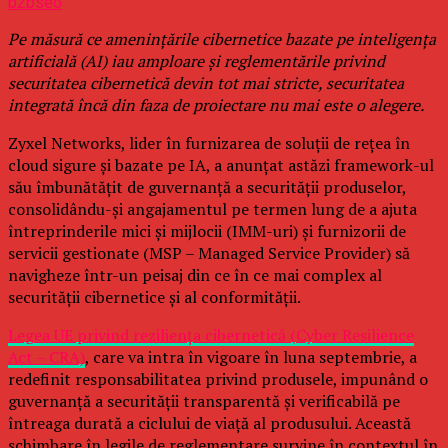
b2bseo
Pe măsură ce amenințările cibernetice bazate pe inteligența
artificială (AI) iau amploare și reglementările privind
securitatea cibernetică devin tot mai stricte, securitatea
integrată încă din faza de proiectare nu mai este o alegere.
Zyxel Networks, lider în furnizarea de soluții de rețea în
cloud sigure și bazate pe IA, a anunțat astăzi framework-ul
său îmbunătățit de guvernanță a securității produselor,
consolidându-și angajamentul pe termen lung de a ajuta
întreprinderile mici și mijlocii (IMM-uri) și furnizorii de
servicii gestionate (MSP – Managed Service Provider) să
navigheze într-un peisaj din ce în ce mai complex al
securității cibernetice și al conformității.
Legea UE privind reziliența cibernetică (Cyber Resilience
Act – CRA)
, care va intra în vigoare în luna septembrie, a
redefinit responsabilitatea privind produsele, impunând o
guvernanță a securității transparentă și verificabilă pe
întreaga durată a ciclului de viață al produsului. Această
schimbare în legile de reglementare survine în contextul în