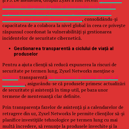
și F5. De asemenea, Grupul Zyxel a fost recent
aprobat ca
membru cu drepturi depline al Forumului echipelor de
răspuns la incidente și securitate (
Forum of Incident
Response and Security Teams –
FIRST)
, consolidându-și
capacitatea de a colabora la nivel global în ceea ce privește
răspunsul coordonat la vulnerabilități și gestionarea
incidentelor de securitate cibernetică.
Gestionarea transparentă a ciclului de viață al
produselor
Pentru a ajuta clienții să reducă expunerea la riscuri de
securitate pe termen lung, Zyxel Networks menține o
politică
transparentă
de gestionare a ciclului de viață al
produselor
, asigurându-se că produsele primesc actualizări
de securitate și asistență în timp util, pe baza unor
termene de mentenanță clar definite.
Prin transparența fazelor de asistență și a calendarelor de
retragere din uz, Zyxel Networks le permite clienților să-și
planifice investițiile tehnologice pe termen lung cu mai
multă încredere, să renunțe la produsele învechite și la