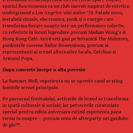
spatiul functioneaza ca un club imersiv inspirat de estetica
underground a Los Angeles-ului anilor ’70. Fatade neon,
instalatii vizuale, electronica, punk si o energie care
transforma fiecare noapte intr-un performance colectiv,
cu referinte la locuri legendare precum Madam Wong’s si
Hong Kong Cafe. Aici ii veti gasi pe britanicii The Molotovs,
punkistele coreene Sailor Honeymoon, precum si
reprezentanti ai scenei alternative locale, Getchoo si
Armand Popa.
Dupa concerte incepe o alta poveste
La Summer Well, experienta nu se opreste cand se sting
luminile scenei principale.
Pe parcursul festivalului, activarile de brand se transforma
in spatii culturale si sociale, iar petrecerile curatoriate
special pentru editia aniversara extind experienta pana
tarziu in noapte — precum seria de afterparty-uri gazduite
de glo™.