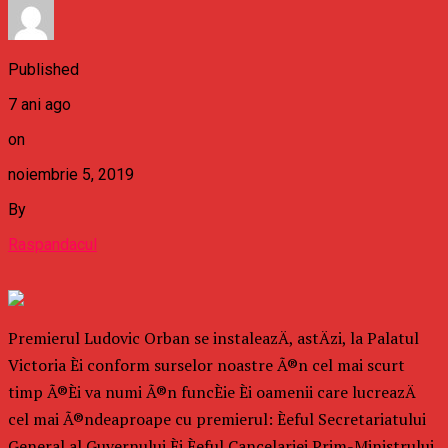
Published
7 ani ago
on
noiembrie 5, 2019
By
Raspandacul
Premierul Ludovic Orban se instaleazÄ, astÄzi, la Palatul
Victoria Èi conform surselor noastre Ã®n cel mai scurt
timp Ã®Èi va numi Ã®n funcÈie Èi oamenii care lucreazÄ
cel mai Ã®ndeaproape cu premierul: Èeful Secretariatului
General al Guvernului Èi Èeful Cancelariei Prim-Ministrului.