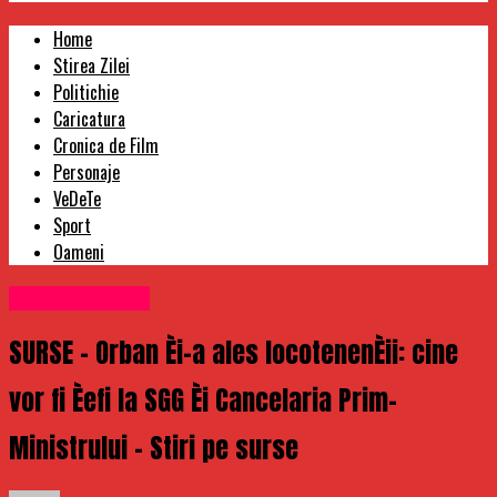
Home
Stirea Zilei
Politichie
Caricatura
Cronica de Film
Personaje
VeDeTe
Sport
Oameni
Uncategorized
SURSE – Orban Èi-a ales locotenenÈii: cine
vor fi Èefi la SGG Èi Cancelaria Prim-
Ministrului – Stiri pe surse