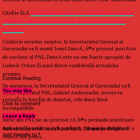
CiteÈte Èi:Â
Mihai Tudose trage cu TUNUL Èi are o poziÈie
DIFERITÄ faÈÄ de Victor Ponta: Noi trebuie sÄ votÄm
Guvernul
Conform surselor noastre, la Secretariatul General al
Guvernului va fi numit Ionel DancÄ, Ã®n prezent purtÄtor
de cuvÃ¢nt al PNL. DancÄ este un om foarte apropiat de
Ludovic Orban Èi unul dintre confidenÈii actualului
premier.
Continue Reading
De asemenea, la Secretariatul General al Guvernului va fi
You may like
numit deputatul PNL, Gabriel Andronache. Acesta va
renunÈa la funcÈia de deputat, cele douÄ fiind
Click to comment
incompatibile.
Leave a Reply
Surse din PNL ne-au precizat cÄ Ã®n perioada urmÄtoare
va fi ales Èi purtÄtorul de cuvÃ¢nt, cel mai probabil va fi o
Adresa ta de email nu va fi publicată.
Câmpurile obligatorii
sunt marcate cu
*
vedetÄ din presÄ.