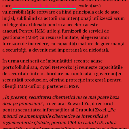
care
un studiu realizat de Mandiant
evidențiază
vulnerabilitățile software ca fiind principala cale de atac
inițial, subliniind că actorii rău intenționați utilizează acum
inteligența artificială pentru a accelera aceste
atacuri. Pentru IMM-urile și furnizorii de servicii de
gestionare (MSP) cu resurse limitate, alegerea unor
furnizori de încredere, cu capacități mature de guvernanță
a securității, a devenit mai importantă ca niciodată.
În urma unei serii de îmbunătățiri recente aduse
portofoliului său, Zyxel Networks își reunește capacitățile
de securitate într-o abordare mai unificată a guvernanței
securității produselor, oferind protecție integrată pentru
clienții IMM-urilor și partenerii MSP.
„În prezent, securitatea cibernetică nu se mai poate baza
doar pe promisiuni
”, a declarat Edward Yu, directorul
pentru securitatea informațiilor al Grupului Zyxel. „
Pe
măsură ce amenințările cibernetice se intensifică și
reglementările globale, precum CRA în cadrul UE, ridică
așteptările privind responsabilitatea produselor și a firmelor