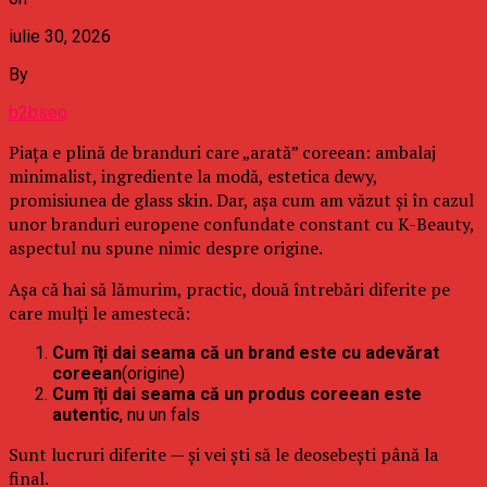
iulie 30, 2026
By
b2bseo
Piața e plină de branduri care „arată” coreean: ambalaj
minimalist, ingrediente la modă, estetica dewy,
promisiunea de glass skin. Dar, așa cum am văzut și în cazul
unor branduri europene confundate constant cu K-Beauty,
aspectul nu spune nimic despre origine.
Așa că hai să lămurim, practic, două întrebări diferite pe
care mulți le amestecă:
Cum îți dai seama că un brand este cu adevărat
coreean
(origine)
Cum îți dai seama că un produs coreean este
autentic
, nu un fals
Sunt lucruri diferite — și vei ști să le deosebești până la
final.