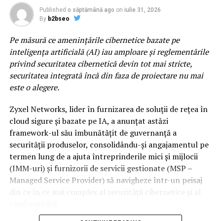
cinematic al lui Two Feet, scena principala propune un
Published
o săptămână ago
on
iulie 31, 2026
Raspandacul.ro
line-up construit pentru momente care raman cu tine
By
b2bseo
mult dupa ultimul encore. Lor li se alatura si nume
Pe măsură ce amenințările cibernetice bazate pe
precum DE’WAYNE, Noga Erez sau Jalen Ngonda, trei
RELATED TOPICS:
inteligența artificială (AI) iau amploare și reglementările
dintre cele mai interesante voci ale muzicii
UP NEXT
privind securitatea cibernetică devin tot mai stricte,
contemporane, acoperind o paleta larga de genuri
​Bancul zilei: Dezbatere
securitatea integrată încă din faza de proiectare nu mai
muzicale.
este o alegere.
DON'T MISS
Moment de cumpÄnÄ pentru Adina VÄlean: Comisia care
Sunset Stage by ING x VISA
este spatiul dedicat celor
a respins-o pe Rovana Plumb a chemat-o la audieri –
Zyxel Networks, lider în furnizarea de soluții de rețea în
care urmaresc scena muzicala inainte ca aceasta sa
Stiri pe surse
cloud sigure și bazate pe IA, a anunțat astăzi
ajunga in mainstream. Indie, electronic, alternative si
framework-ul său îmbunătățit de guvernanță a
proiecte experimentale coexista intr-un line-up care
securității produselor, consolidându-și angajamentul pe
pune reflectorul pe noua generatie de artisti si pe
termen lung de a ajuta întreprinderile mici și mijlocii
directiile in care se indreapta muzica internationala. Pe
(IMM-uri) și furnizorii de servicii gestionate (MSP –
aceasta scena va urca si 2hollis, fenomenul alternativ al
Managed Service Provider) să navigheze într-un peisaj
noii generatii, dar si proiecte muzicale precum ZEP,
din ce în ce mai complex al securității cibernetice și al
Chalk sau duo-ul napolitan Nu Genea.
conformității.
Electro Punk Club
revine pentru al doilea an si