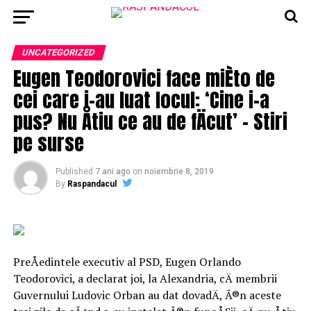
UNCATEGORIZED
Eugen Teodorovici face miÈto de
cei care i-au luat locul: ‘Cine i-a
pus? Nu Åtiu ce au de fÄcut’ – Stiri
pe surse
Published
7 ani ago
on
noiembrie 8, 2019
By
Raspandacul
PreÅedintele executiv al PSD, Eugen Orlando
Teodorovici, a declarat joi, la Alexandria, cÄ membrii
Guvernului Ludovic Orban au dat dovadÄ, Ã®n aceste