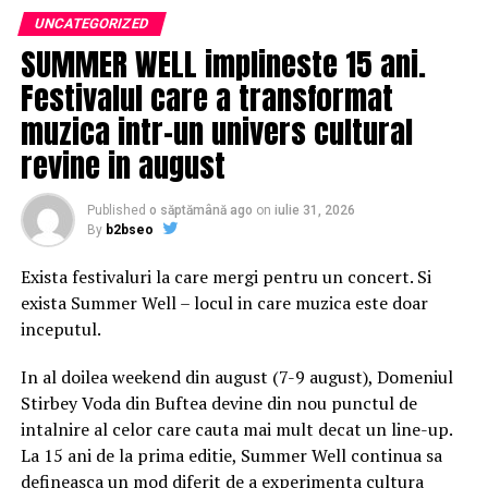
nu Åtiu sÄ facÄ faÅ£Ä provocÄrilor? Pentru cÄ
UNCATEGORIZED
provocÄri sunt, nimic nu e uÅor, nu poÅ£i sÄ spui cÄ e
SUMMER WELL implineste 15 ani.
uÅor sÄ guvernezi o Å£arÄ, dar Ã®Å£i asumi Åi dÄ
Festivalul care a transformat
dovadÄ de experienÅ£Ä, dÄ dovadÄ cÄ poÅ£i sÄ faci
muzica intr-un univers cultural
acest lucru”, a adÄugat Teodorovici.
revine in august
CiteÈte Èi:Â
SchimbÄ liniile! DupÄ ce Èi-a instalat
âGuvernul meuâ, Klaus Iohannis Ã®l âeliminÄâ pe
Published
o săptămână ago
on
iulie 31, 2026
duÈmanul lui Liviu Dragnea
By
b2bseo
El a fÄcut referire Åi la luptele din interiorul partidului
Exista festivaluri la care mergi pentru un concert. Si
care au contribuit la cÄderea guvernului PSD.
exista Summer Well – locul in care muzica este doar
inceputul.
„Din pÄcate, noi ne-am luptat cu mulÅ£i din partidul
nostru. Acest guvern nu a cÄzut pentru cÄ nu am fost
In al doilea weekend din august (7-9 august), Domeniul
noi puternici, ci pentru cÄ am crezut foarte mult Ã®n
Stirbey Voda din Buftea devine din nou punctul de
cei de lÃ¢ngÄ noi, din jurul nostru, oameni care te
intalnire al celor care cauta mai mult decat un line-up.
aÅtepÅ£i sÄ vinÄ la luptÄ, fÄrÄ sÄ te gÃ¢ndeÅti cÄ te
La 15 ani de la prima editie, Summer Well continua sa
Ã®nÅ£eapÄ Ã®n spate. Uite cÄ, din pÄcate, au fost
defineasca un mod diferit de a experimenta cultura