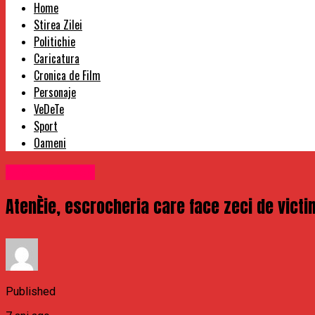
Home
Stirea Zilei
Politichie
Caricatura
Cronica de Film
Personaje
VeDeTe
Sport
Oameni
Uncategorized
AtenÈie, escrocheria care face zeci de victi
Published