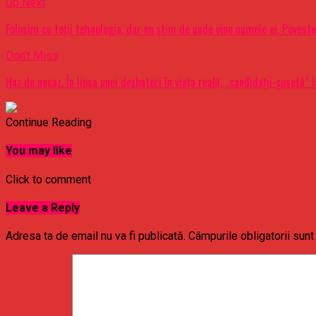
Up Next
Folosim cu toţii tehnologia, dar nu ştim de unde vine numele ei. Poveste
Don't Miss
Haz de necaz. În lipsa unei dezbateri în viaţa reală, „candidaţii-şosetă”
Continue Reading
You may like
Click to comment
Leave a Reply
Adresa ta de email nu va fi publicată.
Câmpurile obligatorii sun