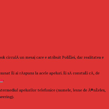
 circulÄ un mesaj care e atribuit PoliÈiei, dar realitatea e
at Èi ai rÄspuns la acele apeluri. Èi sÄ constaÈi cÄ, de
ro
.
ntermediul apelurilor telefonice (numele, lesne de Ã®nÈeles,
neering).