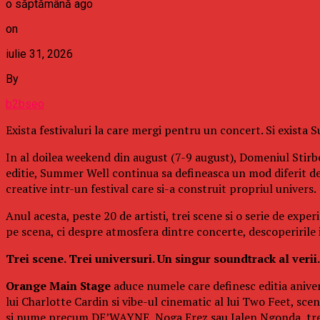
o săptămână ago
on
iulie 31, 2026
By
b2bseo
Exista festivaluri la care mergi pentru un concert. Si exista
In al doilea weekend din august (7-9 august), Domeniul Stirbe
editie, Summer Well continua sa defineasca un mod diferit d
creative intr-un festival care si-a construit propriul univers.
Anul acesta, peste 20 de artisti, trei scene si o serie de exp
pe scena, ci despre atmosfera dintre concerte, descoperirile in
Trei scene. Trei universuri. Un singur soundtrack al verii.
Orange Main Stage
aduce numele care definesc editia aniver
lui Charlotte Cardin si vibe-ul cinematic al lui Two Feet, s
si nume precum DE’WAYNE, Noga Erez sau Jalen Ngonda, trei 