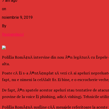
7 ani ago
on
noiembrie 9, 2019
By
Raspandacul
PoliÈia RomÃ¢nÄ intervine din nou Ã®n legÄturÄ cu Èepele c
alta.
Poate cÄ Èi s-a Ã®ntÃ¢mplat sÄ vezi cÄ ai apeluri nepreluate 
fapt, nu e nimeni la celÄlalt fir. Ei bine, e o escrocherie vec
De fapt, Ã®n spatele acestor apeluri stau tentative de atacur
provine de la voice Èi phishing, adicÄ vishing). Tehnicile util
PoliÈia RomÃ¢nÄ susÈine cÄÂ mesajele referitoare la aceste 