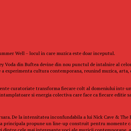
 Summer Well – locul in care muzica este doar inceputul.
y Voda din Buftea devine din nou punctul de intalnire al celor
e a experimenta cultura contemporana, reunind muzica, arta, 
eriente curatoriate transforma fiecare colt al domeniului intr-u
tamplatoare si energia colectiva care face ca fiecare editie sa 
sara. De la intensitatea inconfundabila a lui Nick Cave & The B
cena principala propune un line-up construit pentru momente ca
dintre cele mai interesante voci ale muzicii contemporane, ac