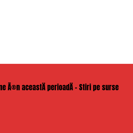
me Ã®n aceastÄ perioadÄ – Stiri pe surse