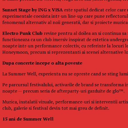
Sunset Stage by ING x VISA
este spatiul dedicat celor care
experimentale coexista intr-un line-up care pune reflectorul p
fenomenul alternativ al noii generatii, dar si proiecte muzi
Electro Punk Club
revine pentru al doilea an si continua sa 
functioneaza ca un club imersiv inspirat de estetica undergro
noapte intr-un performance colectiv, cu referinte la locuri 
Honeymoon, precum si reprezentanti ai scenei alternative l
Dupa concerte incepe o alta poveste
La Summer Well, experienta nu se opreste cand se sting lumin
Pe parcursul festivalului, activarile de brand se transforma in
noapte — precum seria de afterparty-uri gazduite de glo™.
Muzica, instalatii vizuale, performance-uri si interventii art
club, galerie si festival devin tot mai greu de definit.
15 ani de Summer Well