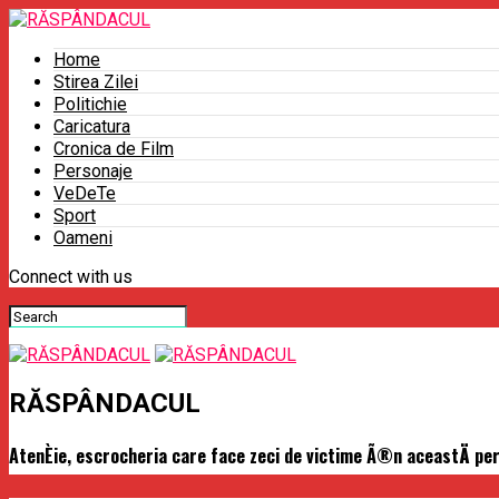
Home
Stirea Zilei
Politichie
Caricatura
Cronica de Film
Personaje
VeDeTe
Sport
Oameni
Connect with us
RĂSPÂNDACUL
AtenÈie, escrocheria care face zeci de victime Ã®n aceastÄ per