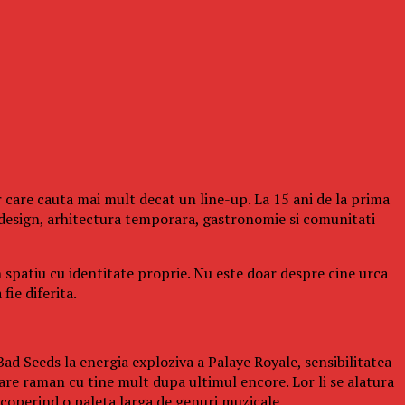
 care cauta mai mult decat un line-up. La 15 ani de la prima
design, arhitectura temporara, gastronomie si comunitati
n spatiu cu identitate proprie. Nu este doar despre cine urca
fie diferita.
ad Seeds la energia exploziva a Palaye Royale, sensibilitatea
re raman cu tine mult dupa ultimul encore. Lor li se alatura
operind o paleta larga de genuri muzicale.