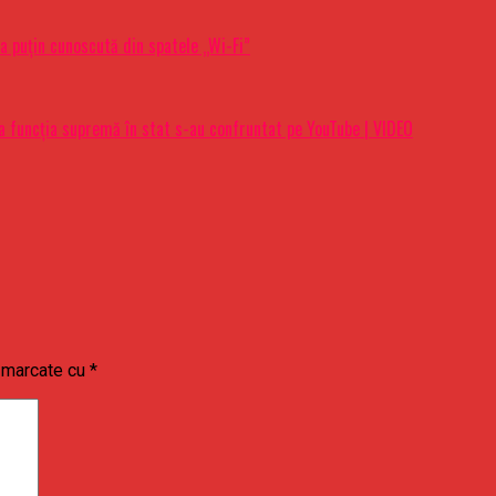
a puţin cunoscută din spatele „Wi-Fi”
 la funcţia supremă în stat s-au confruntat pe YouTube | VIDEO
t marcate cu
*