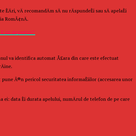
 ÈÄri, vÄ recomandÄm sÄ nu rÄspundeÈi sau sÄ apelaÈi
Èia RomÃ¢nÄ.
. E un impostor!’
fonul va identifica automat Å£ara din care este efectuat
Äine.
pot pune Ã®n pericol securitatea informaÈiilor (accesarea unor
a ei: data Èi durata apelului, numÄrul de telefon de pe care