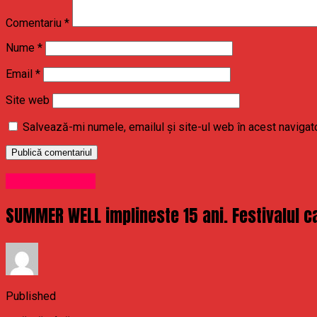
Comentariu
*
Nume
*
Email
*
Site web
Salvează-mi numele, emailul și site-ul web în acest navigat
Uncategorized
SUMMER WELL implineste 15 ani. Festivalul ca
Published