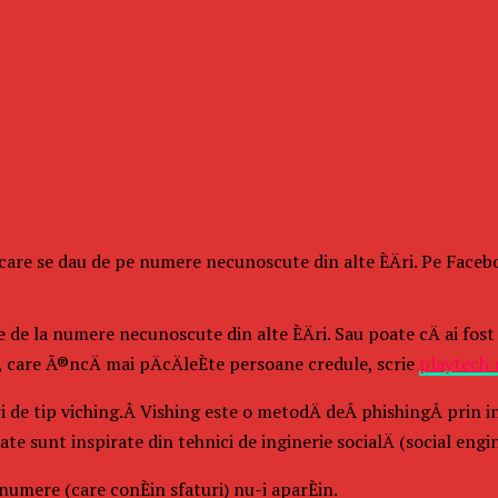
are se dau de pe numere necunoscute din alte ÈÄri. Pe Facebook
de la numere necunoscute din alte ÈÄri. Sau poate cÄ ai fost sun
he, care Ã®ncÄ mai pÄcÄleÈte persoane credule, scrie
playtech 
i de tip viching.Â Vishing este o metodÄ deÂ phishingÂ prin i
izate sunt inspirate din tehnici de inginerie socialÄ (social engi
numere (care conÈin sfaturi) nu-i aparÈin.