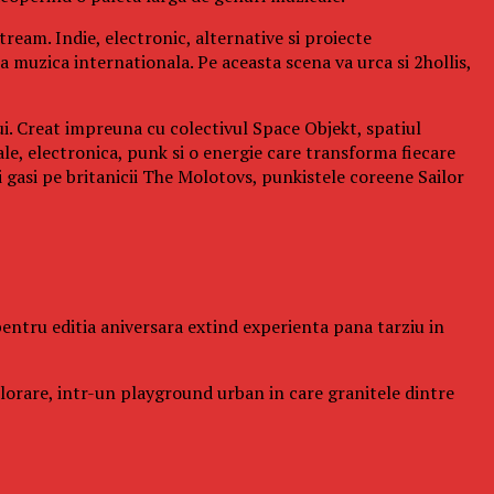
ream. Indie, electronic, alternative si proiecte
a muzica internationala. Pe aceasta scena va urca si 2hollis,
ui. Creat impreuna cu colectivul Space Objekt, spatiul
ale, electronica, punk si o energie care transforma fiecare
gasi pe britanicii The Molotovs, punkistele coreene Sailor
l pentru editia aniversara extind experienta pana tarziu in
xplorare, intr-un playground urban in care granitele dintre