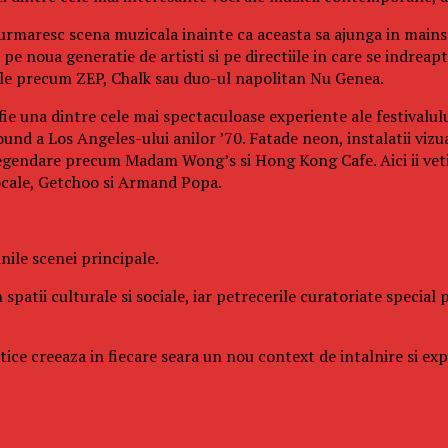
 urmaresc scena muzicala inainte ca aceasta sa ajunga in mainst
e noua generatie de artisti si pe directiile in care se indreapt
cale precum ZEP, Chalk sau duo-ul napolitan Nu Genea.
fie una dintre cele mai spectaculoase experiente ale festivalul
und a Los Angeles-ului anilor ’70. Fatade neon, instalatii vizu
legendare precum Madam Wong’s si Hong Kong Cafe. Aici ii veti 
ocale, Getchoo si Armand Popa.
ile scenei principale.
 spatii culturale si sociale, iar petrecerile curatoriate specia
istice creeaza in fiecare seara un nou context de intalnire si e