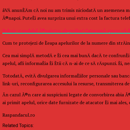
âVÄ anunÈÄm cÄ noi nu am trimis niciodatÄ un asemenea mes
Ã®napoi. PuteÈi avea surpriza unui extra cost la factura telef
Bubuie scandalul Ã®naintea alegerilor! CataramÄ spune cÄ f
Cum te protejezi de Èeapa apelurilor de la numere din strÄin
Cea mai simplÄ metodÄ e Èi cea mai bunÄ dacÄ te confrunÈ
apelul, afli informaÈia Èi Ètii cÄ n-ai de ce sÄ rÄspunzi. 
TotodatÄ, evitÄ divulgarea informaÈiilor personale sau banc
link-uri, reconfigurarea accesului la resurse, transmiterea de
Ãn cazul Ã®n care ai suspiciuni legate de convorbirea abia Ã®n
ai primit apelul, orice date furnizate de atacator Èi mai ales, c
Raspandacul.ro
Related Topics: