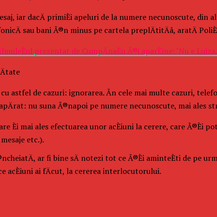
aj, iar dacÄ primiÈi apeluri de la numere necunoscute, din alte
onicÄ sau bani Ã®n minus pe cartela preplÄtitÄâ, aratÄ Poli
ilmuleÈul prezentat de CumpÄnaÈu Ã®i aparÈine: ‘Nu e Luiza
Ätate
i cu astfel de cazuri: ignorarea. Ãn cele mai multe cazuri, tele
Èi, neapÄrat: nu suna Ã®napoi pe numere necunoscute, mai ales str
are Èi mai ales efectuarea unor acÈiuni la cerere, care Ã®Èi 
 mesaje etc.).
cheiatÄ, ar fi bine sÄ notezi tot ce Ã®Èi aminteÈti de pe urm
e acÈiuni ai fÄcut, la cererea interlocutorului.